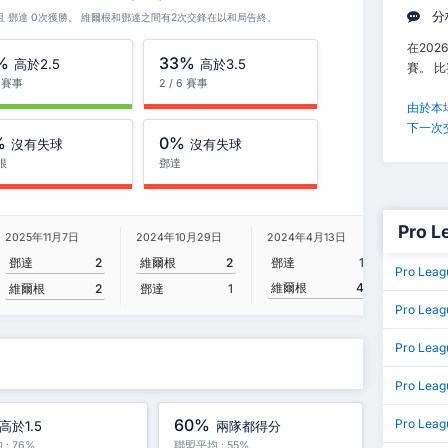
分
獲勝且 鄧達 0次獲勝。 維爾根和鄧達之間有2次交鋒在以和局告終。
在202
%
33%
高於2.5
高於3.5
賽。 
6 賽事
2 / 6 賽事
由於本
下一次
%
0%
沒有失球
沒有失球
根
鄧達
Pro 
2025年11月7日
2023年9
2024年10月29日
2024年4月13日
鄧達
2
維爾根
維爾根
2
鄧達
1
Pro Le
維爾根
4
維爾根
2
鄧達
鄧達
1
Pro Lea
Pro Le
Pro Le
60%
Pro Lea
高於1.5
兩隊都得分
: 76%
聯盟平均 : 55%