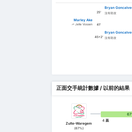
Bryan Goncalve
25'
沒有助攻
Marley Ake
Jelle Vossen
41'
Bryan Goncalve
45+2'
沒有助攻
正面交手統計數據 / 以前的結果
6
4 贏
Zulte-Waregem
(67%)