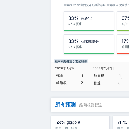
維爾根 vs 鄧達的交鋒紀錄顯示6, 維爾根 4 次
83%
67
高於1.5
5 / 6 賽事
4 / 
83%
17
兩隊都得分
5 / 6 賽事
維爾
維爾根對鄧達 以前的結果
2026年4月12日
2026年2月7日
鄧達
1
維爾根
1
維爾根
2
鄧達
0
所有預測
- 維爾根對鄧達
53%
76%
高於2.5
聯盟平均 : 49%
聯盟平均 