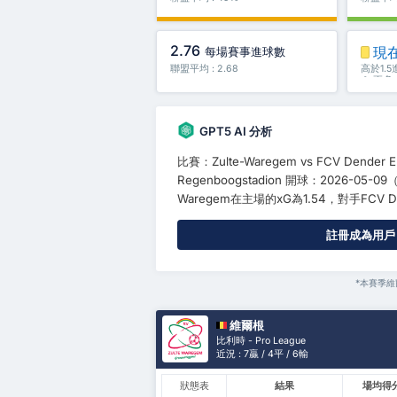
2.76
現
每場賽事進球數
聯盟平均 : 2.68
高於1.
＆ 更多
GPT5 AI 分析
比賽：Zulte-Waregem vs FCV Dend
Regenboogstadion 開球：2026-05
Waregem在主場的xG為1.54，對手FCV Den
註冊成為用戶（
*本賽季
維爾根
比利時 - Pro League
近況 : 7贏 / 4平 / 6輸
狀態表
結果
場均得