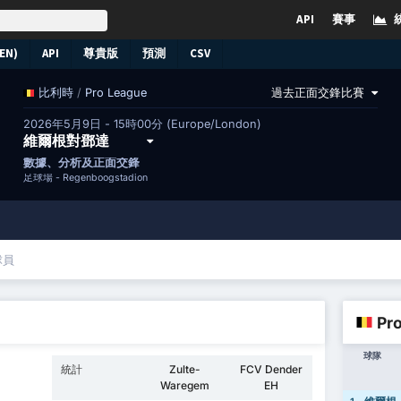
API
賽事
EN)
API
尊貴版
預測
CSV
/
Pro League
過去正面交鋒比賽
比利時
2026年5月9日 - 15時00分 (Europe/London)
維爾根對鄧達
數據、分析及正面交鋒
足球場 -
Regenboogstadion
球員
Pr
球隊
統計
Zulte-
FCV Dender
Waregem
EH