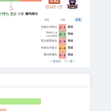
0.82
輸
平
輸
贏
輸
+79%
更好
方面
場均得分
全部
主場
客場
色格拉布魯日
鄧達
2 - 1
RAAL La
鄧達
0 - 1
Louvière
聖吉羅斯聯合
鄧達
2 - 0
色格拉布魯日
鄧達
0 - 0
奧特希費利
鄧達
3 - 2
過去的
下一埸