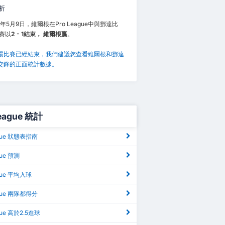
析
6年5月9日，維爾根在Pro League中與鄧達比
比賽以
2 - 1結束， 維爾根贏
。
場比賽已經結束，我們建議您查看維爾根和鄧達
交鋒的正面統計數據。
League 統計
月1日
1
ague 狀態表指南
1
gue 預測
ague 平均入球
ague 兩隊都得分
gue 高於2.5進球