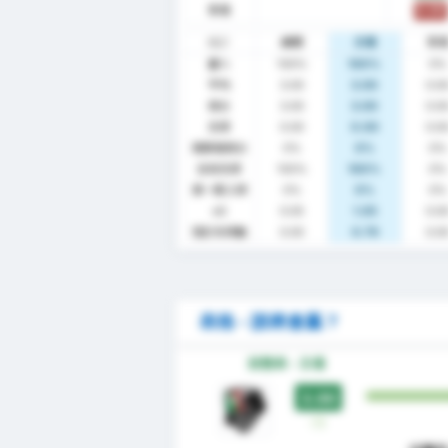
客場
0.00
統計
總體
主場
客
贏%
100%
100%
0%
平均
3.00
3.00
0.0
得分
3.00
3.00
0.0
失球
0.00
0.00
0.0
兩隊都得分
0%
0%
0%
沒有失球
100%
100%
0%
第一隊入球
0%
0%
0%
xG
0.05
1.05
0.0
預計失球數
0.00
0.79
0.0
表格 - 誰將會贏？
狀態表 - 主場
3.00
贏