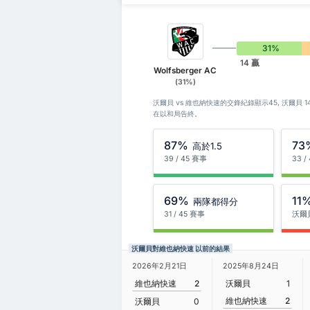
31%
14 贏
Wolfsberger AC
(31%)
沃爾貝 vs 維也納快速的交鋒紀錄顯示45, 沃爾貝 
在以和局告終。
87%
73
高於1.5
39 / 45 賽事
33 /
69%
11
兩隊都得分
31 / 45 賽事
沃爾
沃爾貝對維也納快速 以前的結果
2026年2月21日
2025年8月24日
維也納快速
2
沃爾貝
1
維也納快速
2
沃爾貝
0