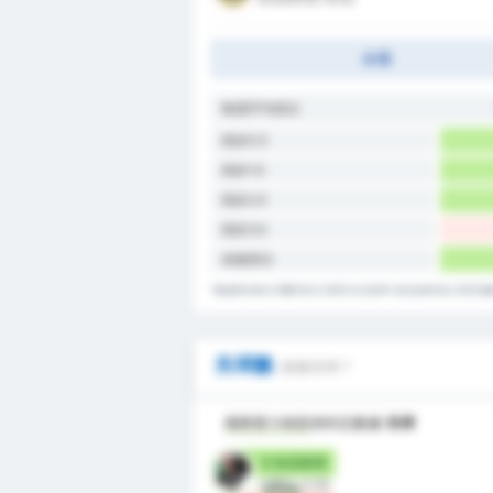
全場
每場平均得分
高於0.5
高於1.5
高於2.5
高於3.5
未能得分
*數據來源於沃爾貝的主場得分紀錄和 維也納快速 的客場
失球數
誰會失球？
兩隊實力相當
就特定數據
失球
0 每場賽事
沃爾貝 (主場)
進球數