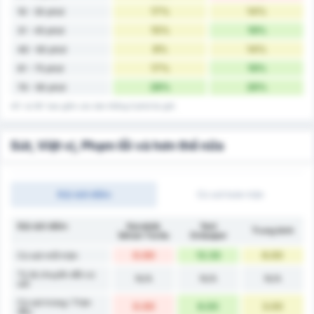
17%
14%
16 - 30 phút
15%
19%
31 - 45 phút
9%
14%
46 - 60 phút
17%
19%
61 - 75 phút
28%
26%
76 - 90 phút
45' và 90' bao gồm các bàn thắng ở phút bù giờ.
Sút, Việt vị, Phạm lỗi và hơn thế nữa
Đội dứt điểm
Cú sút toàn trận
Đội dứt điểm
Karabük
Yeni
Trung bình
İdman Yurdu
Orduspor
0.00
12.33
6.00
Cú sút mỗi trận
Tỷ lệ chuyển đổi cú
N/A
N/A
N/A
sút
Cú sút trúng / Trận
0.00
6.00
3.00
đấu