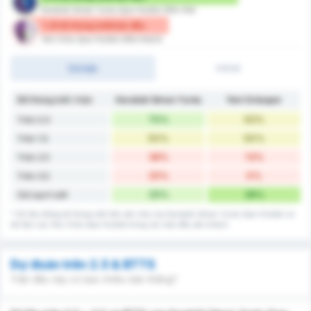
Karabük İdman Yurdu Spor Kulübü (Đội nhà)
1.25 Bị thủng lưới/trận đấu
Yeni Ordu Spor Kulübü (Đội khách)
Cả trận
H1/H2
Để thủng lưới / trận
Karabük İdman Yurdu
Yeni Orduspor
75%
63%
Trên 0.5
50%
50%
Trên 1.5
38%
13%
Trên 2.5
25%
0%
Trên 3.5
25%
38%
Giữ sạch lưới
* Số liệu thống kê thủng lưới trên sân nhà của Karabük İdman Yurdu Spor Kulübü và
dữ liệu của Yeni Ordu Spor Kulübü trong các trận đấu sân khách.
Dự đoán trên 2.5 & BTTS
Trận đấu này có bao nhiêu bàn thắng?