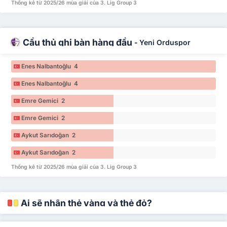
Thống kê từ 2025/26 mùa giải của 3. Lig Group 3
Cầu thủ ghi bàn hàng đầu
-
Yeni Orduspor
Enes Nalbantoğlu 4
Enes Nalbantoğlu 4
Emre Gemici 2
Emre Gemici 2
Aykut Sarıdoğan 2
Aykut Sarıdoğan 2
Thống kê từ 2025/26 mùa giải của 3. Lig Group 3
Ai sẽ nhận thẻ vàng và thẻ đỏ?