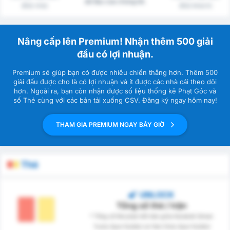
dữ liệu của chúng tôi.
(Đội nhà)
(Đội khách)
Nâng cấp lên Premium! Nhận thêm 500 giải
đấu có lợi nhuận.
Premium sẽ giúp bạn có được nhiều chiến thắng hơn. Thêm 500
giải đấu được cho là có lợi nhuận và ít được các nhà cái theo dõi
hơn. Ngoài ra, bạn còn nhận được số liệu thống kê Phạt Góc và
số Thẻ cùng với các bản tải xuống CSV. Đăng ký ngay hôm nay!
THAM GIA PREMIUM NGAY BÂY GIỜ
Thẻ
UNLOCK
Tổng số thẻ / trận
* Tổng số thẻ phạt mỗi trận giữa Karabük İdman
Yurdu Spor Kulübü và Yeni Ordu Spor Kulübü