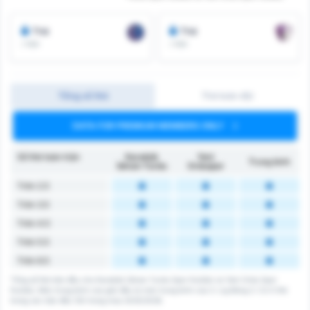
Thẻ
Thẻ
/ trận
/ trận
Tổng số thẻ
Thẻ toàn đội
DATA FOR PREMIUM MEMBERS ONLY
Số thẻ toàn trận
Karabük
Yeni
Trung bình
İdman Yurdu
Orduspor
Trên 2.5
Trên 3.5
Trên 4.5
Trên 5.5
Trên 6.5
Tổng số thẻ trận đấu cho Karabük İdman Yurdu Spor Kulübü và Yeni Ordu Spor
Kulübü. Mức trung bình của giải đấu là mức trung bình của 3. Lig Bảng 3. Có 0 thẻ
trong các trận đấu 120 trong mùa 2025/2026.