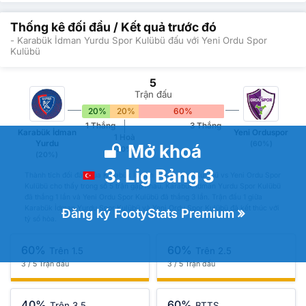
Thống kê đối đầu / Kết quả trước đó
- Karabük İdman Yurdu Spor Kulübü đấu với Yeni Ordu Spor
Kulübü
5
Trận đấu
20%
20%
60%
1 Thắng
3 Thắng
Karabük İdman
Yeni Orduspor
1 Hoà
Yurdu
(60%)
Mở khoá
(20%)
(20%)
3. Lig Bảng 3
Thành tích đối đầu của Karabük İdman Yurdu Spor Kulübü vs Yeni Ordu Spor
Kulübü cho thấy trong số 5 trận gặp nhau, Karabük İdman Yurdu Spor Kulübü
đã thắng 1 lần và Yeni Ordu Spor Kulübü đã thắng 3 lần. Trận đấu 1 giữa
Karabük İdman Yurdu Spor Kulübü và Yeni Ordu Spor Kulübü đã kết thúc với
Đăng ký FootyStats Premium
tỷ số hòa.
60%
60%
Trên 1.5
Trên 2.5
3 / 5 Trận đấu
3 / 5 Trận đấu
40%
60%
Trên 3.5
BTTS