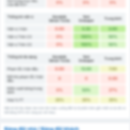
Sút trúng mục tiêu
0%
0%
0%
của đội 6.5+
Thống kê việt vị
Karabük
Yeni
Trung bình
İdman Yurdu
Orduspor
0.00
5.33
3.00
Việt vị / trận
0%
100%
50%
Việt vị Trên 2.5
0%
100%
50%
Việt vị Trên 3.5
Thống kê đa dạng
Karabük
Yeni
Trung bình
İdman Yurdu
Orduspor
0.00
13.00
7.00
Phạm lỗi / trận đấu
Đối thủ phạm lỗi / trận
0
0
0.00
đấu
Kiểm soát bóng trung
0%
53%
27%
bình
25%
25%
25%
Hoà % FT
Một số dữ liệu được làm tròn lên hoặc xuống đến tỷ lệ phần trăm gần nhất và do đó có
thể bằng 101% khi cộng lại với nhau.
Bảng đội nhà / Bảng đội khách