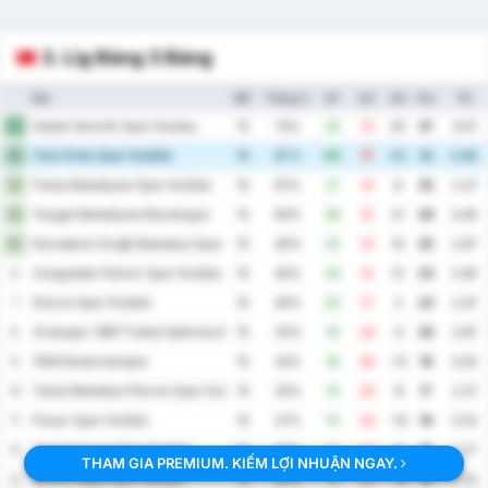
3. Lig Bảng 3 Bảng
Đội
MP
Thắng %
GF
GA
GD
Pts
TB
Sebat Genclik Spor Kulubu
1
15
73%
33
13
20
37
3.07
Yeni Ordu Spor Kulübü
2
15
67%
40
17
23
32
3.80
Fatsa Belediyesi Spor Kulübü
3
15
67%
21
13
8
32
2.27
Yozgat Belediyesi Bozokspor
4
15
60%
36
15
21
30
3.40
Karadeniz Ereğli Belediye Spor Kulübü
5
15
40%
25
15
10
25
2.67
Zonguldak Kömür Spor Kulübü
6
15
40%
24
12
12
23
2.40
Düzce Spor Kulübü
7
15
40%
20
17
3
23
2.47
Orduspor 1967 Futbol İşletmeciliği Spor Kulübü
8
15
33%
19
24
-5
20
2.87
1926 Bulancakspor
9
15
33%
18
30
-12
18
3.20
Tokat Belediye Plevne Spor Kulubu
10
15
33%
14
20
-6
17
2.27
Pazar Spor Kulübü
11
15
27%
14
24
-10
16
2.53
Yeni Amasya Spor Kulübü
12
15
27%
13
21
-8
15
2.27
THAM GIA PREMIUM. KIẾM LỢI NHUẬN NGAY.
Artvin Hopa Spor Kulübü
13
15
20%
14
24
-10
12
2.53