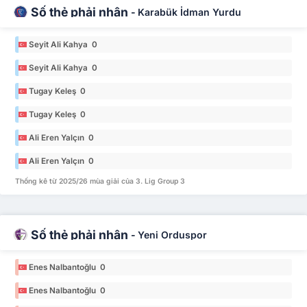
Số thẻ phải nhận
-
Karabük İdman Yurdu
Seyit Ali Kahya 0
Seyit Ali Kahya 0
Tugay Keleş 0
Tugay Keleş 0
Ali Eren Yalçın 0
Ali Eren Yalçın 0
Thống kê từ 2025/26 mùa giải của 3. Lig Group 3
Số thẻ phải nhận
-
Yeni Orduspor
Enes Nalbantoğlu 0
Enes Nalbantoğlu 0