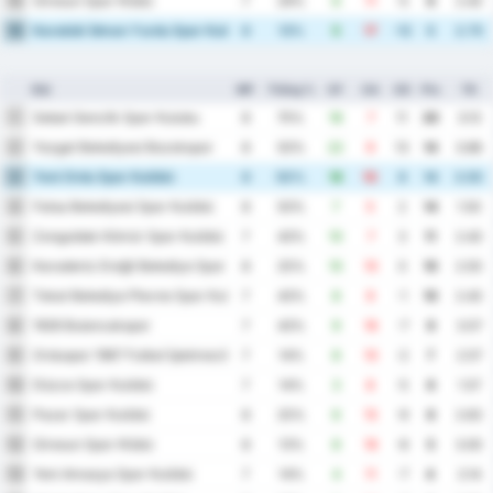
Giresun Spor Klübü
15
7
29%
6
11
-5
6
2.43
Karabük İdman Yurdu Spor Kulübü
16
8
13%
5
17
-12
5
2.75
Đội
MP
Thắng %
GF
GA
GD
Pts
TB
Sebat Genclik Spor Kulubu
1
8
75%
18
7
11
20
3.13
Yozgat Belediyesi Bozokspor
2
8
50%
22
9
13
14
3.88
Yeni Ordu Spor Kulübü
3
8
50%
18
10
8
14
3.50
Fatsa Belediyesi Spor Kulübü
4
8
50%
7
5
2
14
1.50
Zonguldak Kömür Spor Kulübü
5
7
43%
10
7
3
11
2.43
Karadeniz Ereğli Belediye Spor Kulübü
6
8
25%
10
10
0
10
2.50
Tokat Belediye Plevne Spor Kulubu
7
7
43%
8
9
-1
10
2.43
1926 Bulancakspor
8
7
43%
9
16
-7
9
3.57
Orduspor 1967 Futbol İşletmeciliği Spor Kulübü
9
7
14%
8
10
-2
7
2.57
Düzce Spor Kulübü
10
7
14%
3
8
-5
6
1.57
Pazar Spor Kulübü
11
8
25%
6
15
-9
6
2.63
Giresun Spor Klübü
12
8
13%
8
16
-8
5
3.00
Yeni Amasya Spor Kulübü
13
7
14%
4
11
-7
4
2.14