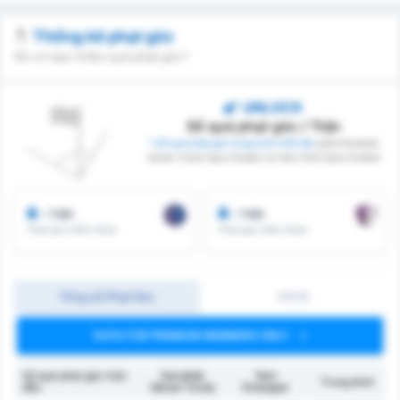
Thống kê phạt góc
Sẽ có bao nhiêu quả phạt góc?
UNLOCK
Số quả phạt góc / Trận
* Số quả phạt góc trung bình mỗi trận
giữa Karabük
İdman Yurdu Spor Kulübü và Yeni Ordu Spor Kulübü
/ trận
/ trận
Phạt góc kiếm được
Phạt góc kiếm được
Tổng số Phạt Góc
H1/H2
DATA FOR PREMIUM MEMBERS ONLY
Số quả phạt góc trận
Karabük
Yeni
Trung bình
đấu
İdman Yurdu
Orduspor