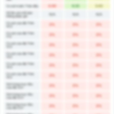
0.00
6.33
3.00
Cú sút trượt / Trận đấu
Số lần sút mỗi bàn
N/A
N/A
N/A
thắng được ghi
Cú sút của đội Trên
0%
0%
0%
10.5
Cú sút của đội Trên
0%
0%
0%
11.5
Cú sút của đội Trên
0%
0%
0%
12.5
Cú sút của đội Trên
0%
0%
0%
13.5
Cú sút của đội Trên
0%
0%
0%
14.5
Cú sút của đội Trên
0%
0%
0%
15.5
Sút trúng mục tiêu
0%
0%
0%
của đội 3.5+
Sút trúng mục tiêu
0%
0%
0%
của đội 4.5+
Sút trúng mục tiêu
0%
0%
0%
của đội 5.5+