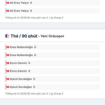
Ali Eren Yalçın 0
Ali Eren Yalçın 0
Thống kê từ 2025/26 mùa giải của 3. Lig Group 3
Thẻ / 90 phút
-
Yeni Orduspor
Enes Nalbantoğlu 0
Enes Nalbantoğlu 0
Emre Gemici 0
Emre Gemici 0
Aykut Sarıdoğan 0
Aykut Sarıdoğan 0
Thống kê từ 2025/26 mùa giải của 3. Lig Group 3