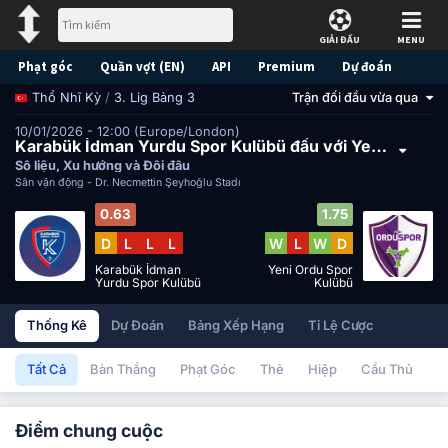
GIẢI ĐẤU
MENU
Phạt góc
Quần vợt (EN)
API
Premium
Dự đoán
/
3. Lig Bảng 3
Trận đối đầu vừa qua
Thổ Nhĩ Kỳ
10/01/2026 - 12:00 (Europe/London)
Karabük İdman Yurdu Spor Kulübü đấu với Yeni Ordu Spor Kulübü
Số liệu, Xu hướng và Đối đầu
Sân vận động -
Dr. Necmettin Şeyhoğlu Stadı
0.63
1.75
D
L
L
L
W
L
W
D
Karabük İdman
Yeni Ordu Spor
Yurdu Spor Kulübü
Kulübü
Thống Kê
Dự Đoán
Bảng Xếp Hạng
Tỉ Lệ Cược
Tất Cả
Bàn Thắng
Phạt Góc
Thẻ
Hiệp
Cầu Thủ
Điểm chung cuộc