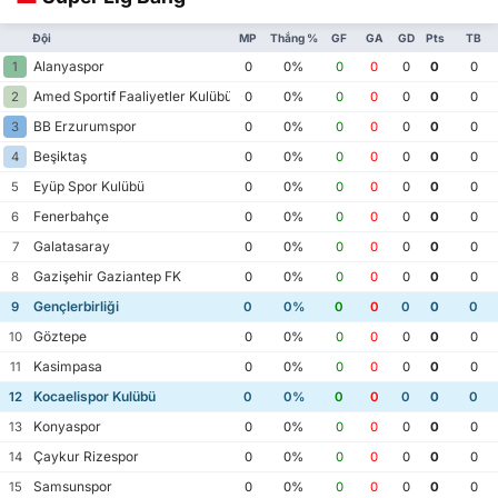
Đội
MP
Thắng %
GF
GA
GD
Pts
TB
Alanyaspor
1
0
0%
0
0
0
0
0
Amed Sportif Faaliyetler Kulübü
2
0
0%
0
0
0
0
0
BB Erzurumspor
3
0
0%
0
0
0
0
0
Beşiktaş
4
0
0%
0
0
0
0
0
Eyüp Spor Kulübü
5
0
0%
0
0
0
0
0
Fenerbahçe
6
0
0%
0
0
0
0
0
Galatasaray
7
0
0%
0
0
0
0
0
Gazişehir Gaziantep FK
8
0
0%
0
0
0
0
0
Gençlerbirliği
9
0
0%
0
0
0
0
0
Göztepe
10
0
0%
0
0
0
0
0
Kasimpasa
11
0
0%
0
0
0
0
0
Kocaelispor Kulübü
12
0
0%
0
0
0
0
0
Konyaspor
13
0
0%
0
0
0
0
0
Çaykur Rizespor
14
0
0%
0
0
0
0
0
Samsunspor
15
0
0%
0
0
0
0
0