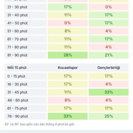
17%
0%
21 - 30 phút
11%
17%
31 - 40 phút
0%
17%
41 - 50 phút
6%
4%
51 - 60 phút
11%
17%
61 - 70 phút
11%
4%
71 - 80 phút
28%
21%
81 - 90 phút
Mỗi 15 phút
Kocaelispor
Gençlerbirliği
17%
17%
0 - 15 phút
17%
4%
16 - 30 phút
11%
33%
31 - 45 phút
6%
4%
46 - 60 phút
17%
17%
61 - 75 phút
33%
25%
76 - 90 phút
45' và 90' bao gồm các bàn thắng ở phút bù giờ.