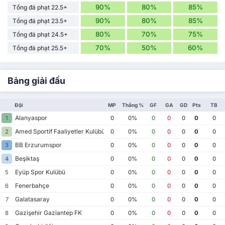
90%
80%
85%
Tổng đá phạt 22.5+
90%
80%
85%
Tổng đá phạt 23.5+
80%
70%
75%
Tổng đá phạt 24.5+
70%
50%
60%
Tổng đá phạt 25.5+
Bảng giải đấu
Đội
MP
Thắng %
GF
GA
GD
Pts
TB
Alanyaspor
1
0
0%
0
0
0
0
0
Amed Sportif Faaliyetler Kulübü
2
0
0%
0
0
0
0
0
BB Erzurumspor
3
0
0%
0
0
0
0
0
Beşiktaş
4
0
0%
0
0
0
0
0
Eyüp Spor Kulübü
5
0
0%
0
0
0
0
0
Fenerbahçe
6
0
0%
0
0
0
0
0
Galatasaray
7
0
0%
0
0
0
0
0
Gazişehir Gaziantep FK
8
0
0%
0
0
0
0
0