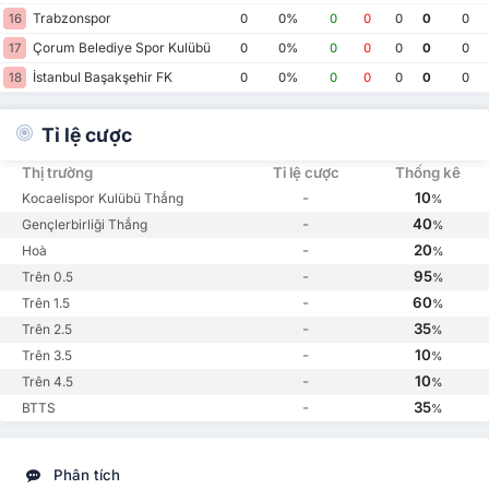
Trabzonspor
16
0
0%
0
0
0
0
0
Çorum Belediye Spor Kulübü
17
0
0%
0
0
0
0
0
İstanbul Başakşehir FK
18
0
0%
0
0
0
0
0
Tỉ lệ cược
Thị trường
Tỉ lệ cược
Thống kê
-
10
Kocaelispor Kulübü Thắng
%
-
40
Gençlerbirliği Thắng
%
-
20
Hoà
%
-
95
Trên 0.5
%
-
60
Trên 1.5
%
-
35
Trên 2.5
%
-
10
Trên 3.5
%
-
10
Trên 4.5
%
-
35
BTTS
%
Phân tích