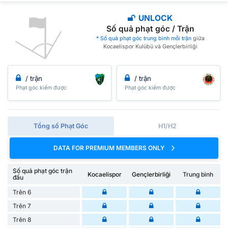
UNLOCK
Số quả phạt góc / Trận
* Số quả phạt góc trung bình mỗi trận
giữa
Kocaelispor Kulübü và Gençlerbirliği
/ trận
/ trận
Phạt góc kiếm được
Phạt góc kiếm được
Tổng số Phạt Góc
H1/H2
DATA FOR PREMIUM MEMBERS ONLY
Số quả phạt góc trận
Kocaelispor
Gençlerbirliği
Trung bình
đấu
Trên 6
Trên 7
Trên 8