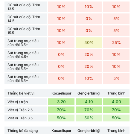
Cú sút của đội Trên
10%
10%
10%
13.5
Cú sút của đội Trên
10%
0%
5%
14.5
Cú sút của đội Trên
10%
0%
5%
15.5
Sút trúng mục tiêu
10%
40%
25%
của đội 3.5+
Sút trúng mục tiêu
0%
20%
10%
của đội 4.5+
Sút trúng mục tiêu
0%
20%
10%
của đội 5.5+
Sút trúng mục tiêu
0%
10%
5%
của đội 6.5+
Thống kê việt vị
Kocaelispor
Gençlerbirliği
Trung bình
3.20
4.10
4.00
Việt vị / trận
70%
70%
70%
Việt vị Trên 2.5
50%
50%
50%
Việt vị Trên 3.5
Thống kê đa dạng
Kocaelispor
Gençlerbirliği
Trung bình