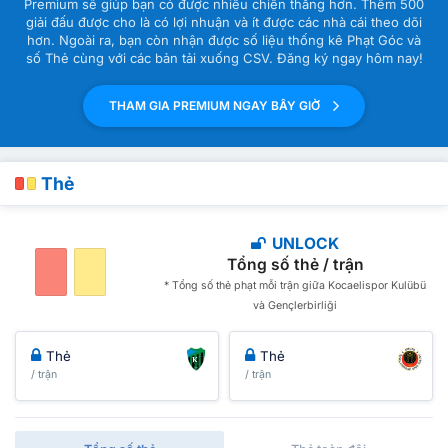
Premium sẽ giúp bạn có được nhiều chiến thắng hơn. Thêm 500
giải đấu được cho là có lợi nhuận và ít được các nhà cái theo dõi
hơn. Ngoài ra, bạn còn nhận được số liệu thống kê Phạt Góc và
số Thẻ cùng với các bản tải xuống CSV. Đăng ký ngay hôm nay!
THAM GIA PREMIUM NGAY BÂY GIỜ
Thẻ
UNLOCK
Tổng số thẻ / trận
* Tổng số thẻ phạt mỗi trận giữa Kocaelispor Kulübü
và Gençlerbirliği
Thẻ
Thẻ
/ trận
/ trận