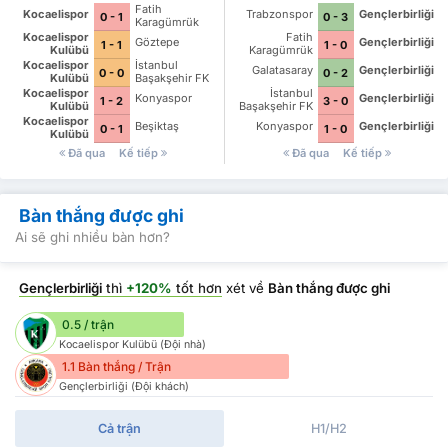
Fatih
Kocaelispor
Trabzonspor
Gençlerbirliği
0 - 1
0 - 3
Karagümrük
Kocaelispor
Fatih
Göztepe
Gençlerbirliği
1 - 1
1 - 0
Kulübü
Karagümrük
Kocaelispor
İstanbul
Galatasaray
Gençlerbirliği
0 - 0
0 - 2
Kulübü
Başakşehir FK
Kocaelispor
İstanbul
Konyaspor
Gençlerbirliği
1 - 2
3 - 0
Kulübü
Başakşehir FK
Kocaelispor
Beşiktaş
Konyaspor
Gençlerbirliği
0 - 1
1 - 0
Kulübü
Đã qua
Kế tiếp
Đã qua
Kế tiếp
Bàn thắng được ghi
Ai sẽ ghi nhiều bàn hơn?
Gençlerbirliği
thì
+120%
tốt hơn
xét về
Bàn thắng được ghi
0.5 / trận
Kocaelispor Kulübü (Đội nhà)
1.1 Bàn thắng / Trận
Gençlerbirliği (Đội khách)
Cả trận
H1/H2