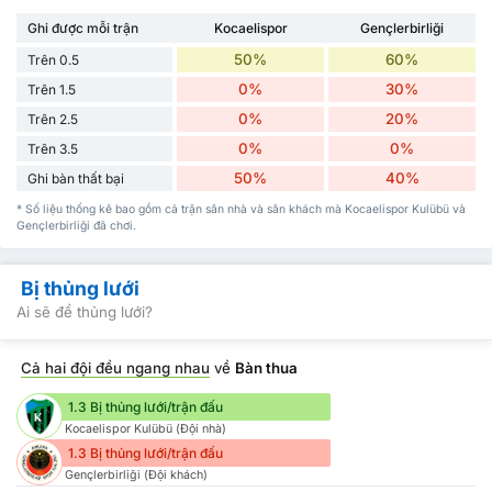
Ghi được mỗi trận
Kocaelispor
Gençlerbirliği
50%
60%
Trên 0.5
0%
30%
Trên 1.5
0%
20%
Trên 2.5
0%
0%
Trên 3.5
50%
40%
Ghi bàn thất bại
* Số liệu thống kê bao gồm cả trận sân nhà và sân khách mà Kocaelispor Kulübü và
Gençlerbirliği đã chơi.
Bị thủng lưới
Ai sẽ để thủng lưới?
Cả hai đội đều ngang nhau
về
Bàn thua
1.3 Bị thủng lưới/trận đấu
Kocaelispor Kulübü (Đội nhà)
1.3 Bị thủng lưới/trận đấu
Gençlerbirliği (Đội khách)