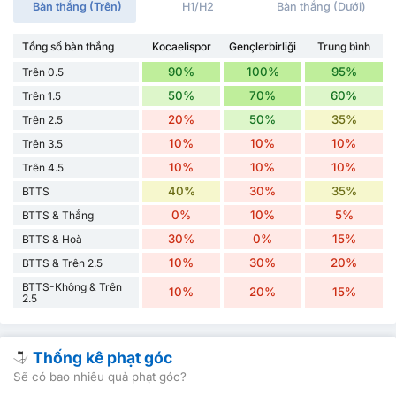
Bàn thắng (Trên)
H1/H2
Bàn thắng (Dưới)
Tổng số bàn thắng
Kocaelispor
Gençlerbirliği
Trung bình
90%
100%
95%
Trên 0.5
50%
70%
60%
Trên 1.5
20%
50%
35%
Trên 2.5
10%
10%
10%
Trên 3.5
10%
10%
10%
Trên 4.5
40%
30%
35%
BTTS
0%
10%
5%
BTTS & Thắng
30%
0%
15%
BTTS & Hoà
10%
30%
20%
BTTS & Trên 2.5
BTTS-Không & Trên
10%
20%
15%
2.5
Thống kê phạt góc
Sẽ có bao nhiêu quả phạt góc?