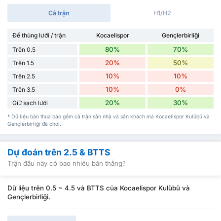
Cả trận
H1/H2
Để thủng lưới / trận
Kocaelispor
Gençlerbirliği
80%
70%
Trên 0.5
20%
50%
Trên 1.5
10%
10%
Trên 2.5
10%
0%
Trên 3.5
20%
30%
Giữ sạch lưới
* Dữ liệu bàn thua bao gồm cả trận sân nhà và sân khách mà Kocaelispor Kulübü và
Gençlerbirliği đã chơi.
Dự đoán trên 2.5 & BTTS
Trận đấu này có bao nhiêu bàn thắng?
Dữ liệu trên 0.5 ~ 4.5 và BTTS của Kocaelispor Kulübü và
Gençlerbirliği.