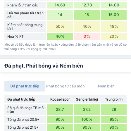
14.60
12.70
14.00
Phạm lỗi / trận đấu
Đối thủ phạm lỗi / trận
14
15
15.00
đấu
Kiểm soát bóng trung
50%
46%
48%
bình
40%
0%
20%
Hoà % FT
Một số dữ liệu được làm tròn lên hoặc xuống đến tỷ lệ phần trăm gần nhất và do đó có
thể bằng 101% khi cộng lại với nhau.
Đá phạt, Phát bóng và Ném biên
Đá phạt trực tiếp
Phát bóng từ cầu môn
Ném biên
Đá phạt trực tiếp
Kocaelispor
Gençlerbirliği
Trung bình
Số quả đá phạt TB mỗi
28.7
27.2
28
trận
90%
100%
95%
Tổng đá phạt 20.5+
90%
90%
90%
Tổng đá phạt 21.5+