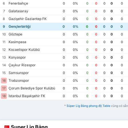
Fenerbahçe
6
0
0%
0
0
0
0
0
Galatasaray
7
0
0%
0
0
0
0
0
Gazişehir Gaziantep FK
8
0
0%
0
0
0
0
0
Gençlerbirliği
9
0
0%
0
0
0
0
0
Göztepe
10
0
0%
0
0
0
0
0
Kasimpasa
11
0
0%
0
0
0
0
0
Kocaelispor Kulübü
12
0
0%
0
0
0
0
0
Konyaspor
13
0
0%
0
0
0
0
0
Çaykur Rizespor
14
0
0%
0
0
0
0
0
Samsunspor
15
0
0%
0
0
0
0
0
Trabzonspor
16
0
0%
0
0
0
0
0
Çorum Belediye Spor Kulübü
17
0
0%
0
0
0
0
0
İstanbul Başakşehir FK
18
0
0%
0
0
0
0
0
*
Süper Lig Bảng phong độ Table
cũng có sẵn
Super Lig Bảng