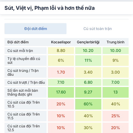
Sút, Việt vị, Phạm lỗi và hơn thế nữa
Đội dứt điểm
Cú sút toàn trận
Đội dứt điểm
Kocaelispor
Gençlerbirliği
Trung bình
8.80
10.20
10.00
Cú sút mỗi trận
Tỷ lệ chuyển đổi cú
6%
11%
9%
sút
Cú sút trúng / Trận
1.70
3.40
3.00
đấu
7.10
6.80
7.00
Cú sút trượt / Trận đấu
Số lần sút mỗi bàn
17.60
9.27
13
thắng được ghi
Cú sút của đội Trên
20%
60%
40%
10.5
Cú sút của đội Trên
10%
40%
25%
11.5
Cú sút của đội Trên
10%
30%
20%
12.5