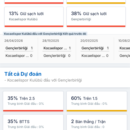
13%
38%
Giữ sạch lưới
Giữ sạch lưới
Kocaelispor Kulübü
Gençlerbirliği
Kocaelispor Kulübü đấu với Gençlerbirliği Kết quả trước đó
26/04/2026
28/11/2025
20/01/2025
10/08/
Gençlerbirliği
1
Kocaelispor Kulübü
1
Gençlerbirliği
1
Kocaelispor Kulübü
0
Gençlerbirliği
0
Kocaelispor Kulübü
0
Gençle
Tất cả Dự đoán
- Kocaelispor Kulübü đấu với Gençlerbirliği
35%
60%
Trên 2.5
Trên 1.5
Trung bình Giải đấu : 0%
Trung bình Giải đấu : 0%
35%
2
BTTS
Bàn thắng / Trận
Trung bình Giải đấu : 0%
Trung bình Giải đấu : 0