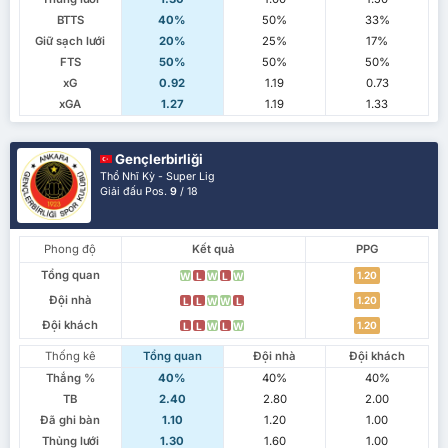
BTTS
40%
50%
33%
Giữ sạch lưới
20%
25%
17%
FTS
50%
50%
50%
xG
0.92
1.19
0.73
xGA
1.27
1.19
1.33
Gençlerbirliği
Thổ Nhĩ Kỳ - Super Lig
Giải đấu Pos.
9
/ 18
Phong độ
Kết quả
PPG
Tổng quan
1.20
W
L
W
L
W
Đội nhà
1.20
L
L
W
W
L
Đội khách
1.20
L
L
W
L
W
Thống kê
Tổng quan
Đội nhà
Đội khách
Thắng %
40%
40%
40%
TB
2.40
2.80
2.00
Đã ghi bàn
1.10
1.20
1.00
Thủng lưới
1.30
1.60
1.00