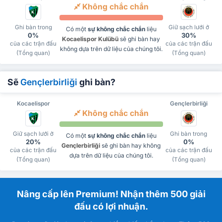
Không chắc chắn
Ghi bàn trong
Giữ sạch lưới ở
Có một
sự không chắc chắn
liệu
0%
30%
Kocaelispor Kulübü
sẽ ghi bàn hay
của các trận đấu
của các trận đấu
không dựa trên dữ liệu của chúng tôi.
(Tổng quan)
(Tổng quan)
Sẽ
Gençlerbirliği
ghi bàn?
Kocaelispor
Gençlerbirliği
Không chắc chắn
Giữ sạch lưới ở
Ghi bàn trong
Có một
sự không chắc chắn
liệu
20%
0%
Gençlerbirliği
sẽ ghi bàn hay không
của các trận đấu
của các trận đấu
dựa trên dữ liệu của chúng tôi.
(Tổng quan)
(Tổng quan)
Nâng cấp lên Premium! Nhận thêm 500 giải
đấu có lợi nhuận.