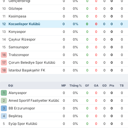
Gençlerbirliği
9
0
0%
0
0
0
0
0
Göztepe
10
0
0%
0
0
0
0
0
Kasimpasa
11
0
0%
0
0
0
0
0
Kocaelispor Kulübü
12
0
0%
0
0
0
0
0
Konyaspor
13
0
0%
0
0
0
0
0
Çaykur Rizespor
14
0
0%
0
0
0
0
0
Samsunspor
15
0
0%
0
0
0
0
0
Trabzonspor
16
0
0%
0
0
0
0
0
Çorum Belediye Spor Kulübü
17
0
0%
0
0
0
0
0
İstanbul Başakşehir FK
18
0
0%
0
0
0
0
0
Đội
MP
Thắng %
GF
GA
GD
Pts
TB
Alanyaspor
1
0
0%
0
0
0
0
0
Amed Sportif Faaliyetler Kulübü
2
0
0%
0
0
0
0
0
BB Erzurumspor
3
0
0%
0
0
0
0
0
Beşiktaş
4
0
0%
0
0
0
0
0
Eyüp Spor Kulübü
5
0
0%
0
0
0
0
0