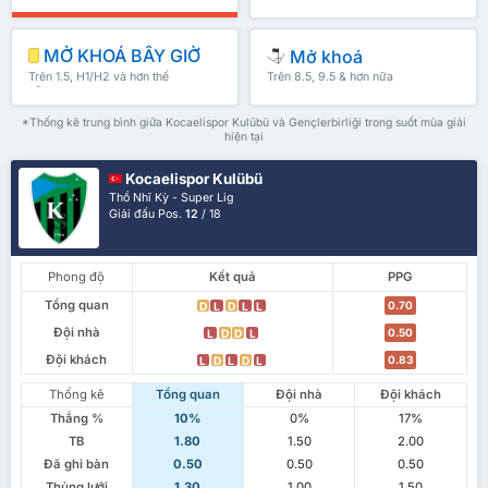
MỞ KHOÁ BÂY GIỜ
Mở khoá
Trên 1.5, H1/H2 và hơn thế
Trên 8.5, 9.5 & hơn nữa
nữa
*Thống kê trung bình giữa Kocaelispor Kulübü và Gençlerbirliği trong suốt mùa giải
hiện tại
Kocaelispor Kulübü
Thổ Nhĩ Kỳ - Super Lig
Giải đấu Pos.
12
/ 18
Phong độ
Kết quả
PPG
Tổng quan
0.70
D
L
D
L
L
Đội nhà
0.50
L
D
D
L
Đội khách
0.83
L
D
L
D
L
Thống kê
Tổng quan
Đội nhà
Đội khách
Thắng %
10%
0%
17%
TB
1.80
1.50
2.00
Đã ghi bàn
0.50
0.50
0.50
Thủng lưới
1.30
1.00
1.50