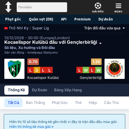
GIẢI ĐẤU
MENU
Phạt góc
Quần vợt (EN)
API
Premium
Dự đoán
/
Super Lig
Trận đối đầu vừa qua
Thổ Nhĩ Kỳ
13/12/2026 - 00:00 (Europe/London)
Kocaelispor Kulübü đấu với Gençlerbirliği
Số liệu, Xu hướng và Đối đầu
Sân vận động -
İsmetpaşa Stadyumu
0.70
1.20
L
D
L
L
L
W
L
W
Kocaelispor Kulübü
Gençlerbirliği
Thống Kê
Dự Đoán
Bảng Xếp Hạng
Tất Cả
Bàn Thắng
Phạt Góc
Thẻ
Hiệp
Cầu Thủ
Hiển thị 10 số liệu thống kê gần nhất vì đây là trận đấu đầu mùa giải.
Hiển thị thống kê mùa giải