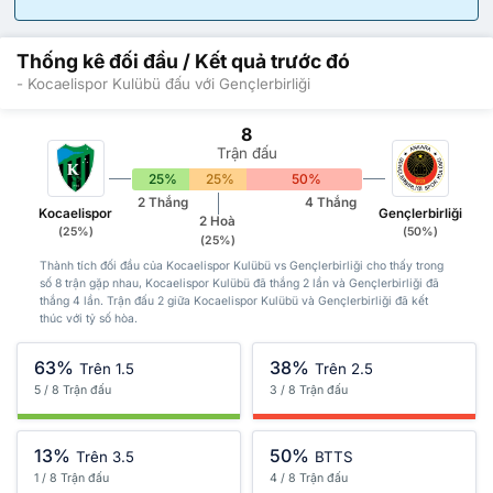
Thống kê đối đầu / Kết quả trước đó
- Kocaelispor Kulübü đấu với Gençlerbirliği
8
Trận đấu
25%
25%
50%
2 Thắng
4 Thắng
Kocaelispor
Gençlerbirliği
2 Hoà
(25%)
(50%)
(25%)
Thành tích đối đầu của Kocaelispor Kulübü vs Gençlerbirliği cho thấy trong
số 8 trận gặp nhau, Kocaelispor Kulübü đã thắng 2 lần và Gençlerbirliği đã
thắng 4 lần. Trận đấu 2 giữa Kocaelispor Kulübü và Gençlerbirliği đã kết
thúc với tỷ số hòa.
63%
38%
Trên 1.5
Trên 2.5
5 / 8 Trận đấu
3 / 8 Trận đấu
13%
50%
Trên 3.5
BTTS
1 / 8 Trận đấu
4 / 8 Trận đấu