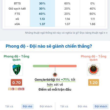
BTTS
30%
60%
0%
Giữ sạch lưới
30%
20%
40%
FTS
40%
20%
60%
xG
1.13
1.14
1.11
xGA
1.37
1.07
1.66
Những thuật ngữ thống kê này có nghĩa là gì? Đọc bảng thuật ngữ
Phong độ - Đội nào sẽ giành chiến thắng?
Phong độ - Tổng
Phong độ - Tổng
quan
quan
Gençlerbirliği
thì
+71%
tốt
0.70
1.20
hơn
xét về
Điểm số mỗi trận đấu
D
L
D
L
L
Tất cả
Đội nhà
Đội khách
Tất cả
Đội nhà
Đội khách