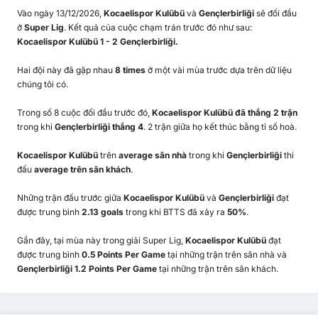
Vào ngày 13/12/2026,
Kocaelispor Kulübü
và
Gençlerbirliği
sẽ đối đầu
ở
Super Lig
. Kết quả của cuộc chạm trán trước đó như sau:
Kocaelispor Kulübü 1 - 2 Gençlerbirliği.
Hai đội này đã gặp nhau
8 times
ở một vài mùa trước dựa trên dữ liệu
chúng tôi có.
Trong số 8 cuộc đối đầu trước đó,
Kocaelispor Kulübü đã thắng 2 trận
trong khi
Gençlerbirliği thắng 4
. 2 trận giữa họ kết thúc bằng tỉ số hoà.
Kocaelispor Kulübü
trên
average sân nhà
trong khi
Gençlerbirliği
thi
đấu
average trên sân khách
.
Những trận đấu trước giữa
Kocaelispor Kulübü
và
Gençlerbirliği
đạt
được trung bình
2.13 goals
trong khi BTTS đã xảy ra
50%
.
Gần đây, tại mùa này trong giải Super Lig,
Kocaelispor Kulübü
đạt
được trung bình
0.5 Points Per Game
tại những trận trên sân nhà và
Gençlerbirliği 1.2 Points Per Game
tại những trận trên sân khách.