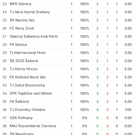
MFK Gelnica
23
1
100%
2
1
1
3.00
TJ Iskra Horné Orešany
24
1
100%
2
1
1
3.00
ŠK Nacina Ves
25
1
100%
2
1
1
3.00
FC Novy Zivot
26
1
100%
2
1
1
3.00
Obecný futbalový klub Perín
27
1
100%
2
1
1
3.00
FK Senica
28
1
100%
2
1
1
3.00
Tj Internacional Hran
29
1
100%
2
1
1
3.00
ŠK 2020 Šašová
30
1
100%
2
1
1
3.00
TJ Horny Hricov
31
1
100%
3
2
1
5.00
FK Košická Nová Ves
32
1
100%
3
2
1
5.00
TJ Sokol Brezovicka
33
1
100%
3
2
1
5.00
OFK Teplička nad Váhom
34
1
100%
3
2
1
5.00
FK Šalková
35
1
100%
3
2
1
5.00
TJ Dvorníky-Včeláre
36
1
100%
4
3
1
7.00
OSK Kolinany
37
1
0%
0
0
0
0.00
MAJ Ruzomberok Cernova
38
1
0%
0
0
0
0.00
ŠK Nevidzany
39
1
0%
0
0
0
0.00