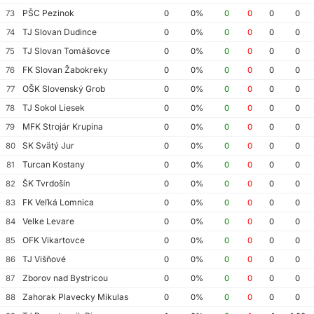
PŠC Pezinok
73
0
0%
0
0
0
0
TJ Slovan Dudince
74
0
0%
0
0
0
0
TJ Slovan Tomášovce
75
0
0%
0
0
0
0
FK Slovan Žabokreky
76
0
0%
0
0
0
0
OŠK Slovenský Grob
77
0
0%
0
0
0
0
TJ Sokol Liesek
78
0
0%
0
0
0
0
MFK Strojár Krupina
79
0
0%
0
0
0
0
SK Svätý Jur
80
0
0%
0
0
0
0
Turcan Kostany
81
0
0%
0
0
0
0
ŠK Tvrdošín
82
0
0%
0
0
0
0
FK Veľká Lomnica
83
0
0%
0
0
0
0
Velke Levare
84
0
0%
0
0
0
0
OFK Vikartovce
85
0
0%
0
0
0
0
TJ Višňové
86
0
0%
0
0
0
0
Zborov nad Bystricou
87
0
0%
0
0
0
0
Zahorak Plavecky Mikulas
88
0
0%
0
0
0
0