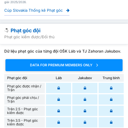
giải 2025/2026.
Cúp Slovakia Thống kê Phạt góc
Phạt góc đội
Phạt góc kiếm được/Đối thủ
Dữ liệu phạt góc của từng đội OŠK Láb và TJ Zahoran Jakubov.
DATA FOR PREMIUM MEMBERS ONLY
Phạt góc đội
Láb
Jakubov
Trung bình
Phạt góc được nhận /
Trận
Phạt góc phải chịu /
Trận
Trên 2.5 - Phạt góc
kiếm được
Trên 3.5 - Phạt góc
kiếm được