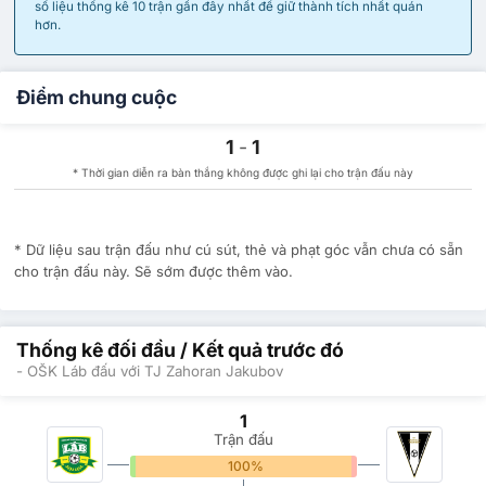
số liệu thống kê 10 trận gần đây nhất để giữ thành tích nhất quán
hơn.
Điểm chung cuộc
1
-
1
* Thời gian diễn ra bàn thắng không được ghi lại cho trận đấu này
* Dữ liệu sau trận đấu như cú sút, thẻ và phạt góc vẫn chưa có sẵn
cho trận đấu này. Sẽ sớm được thêm vào.
Thống kê đối đầu / Kết quả trước đó
- OŠK Láb đấu với TJ Zahoran Jakubov
1
Trận đấu
0%
100%
0%