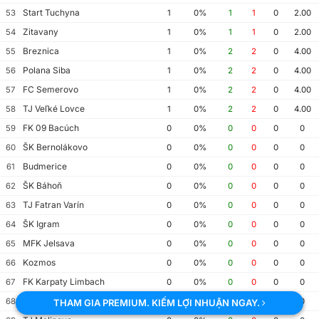
Start Tuchyna
53
1
0%
1
1
0
2.00
Zitavany
54
1
0%
1
1
0
2.00
Breznica
55
1
0%
2
2
0
4.00
Polana Siba
56
1
0%
2
2
0
4.00
FC Semerovo
57
1
0%
2
2
0
4.00
TJ Veľké Lovce
58
1
0%
2
2
0
4.00
FK 09 Bacúch
59
0
0%
0
0
0
0
ŠK Bernolákovo
60
0
0%
0
0
0
0
Budmerice
61
0
0%
0
0
0
0
ŠK Báhoň
62
0
0%
0
0
0
0
TJ Fatran Varín
63
0
0%
0
0
0
0
ŠK Igram
64
0
0%
0
0
0
0
MFK Jelsava
65
0
0%
0
0
0
0
Kozmos
66
0
0%
0
0
0
0
FK Karpaty Limbach
67
0
0%
0
0
0
0
FK Lokomotíva Devínska Nová Ves
68
0
0%
0
0
0
0
THAM GIA PREMIUM. KIẾM LỢI NHUẬN NGAY.