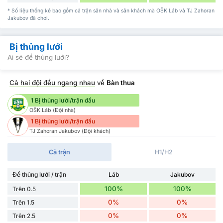
* Số liệu thống kê bao gồm cả trận sân nhà và sân khách mà OŠK Láb và TJ Zahoran
Jakubov đã chơi.
Bị thủng lưới
Ai sẽ để thủng lưới?
Cả hai đội đều ngang nhau
về
Bàn thua
1 Bị thủng lưới/trận đấu
OŠK Láb (Đội nhà)
1 Bị thủng lưới/trận đấu
TJ Zahoran Jakubov (Đội khách)
Cả trận
H1/H2
Để thủng lưới / trận
Láb
Jakubov
100%
100%
Trên 0.5
0%
0%
Trên 1.5
0%
0%
Trên 2.5