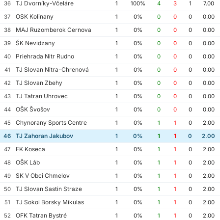
TJ Dvorníky-Včeláre
36
1
100%
4
3
1
7.00
OSK Kolinany
37
1
0%
0
0
0
0.00
MAJ Ruzomberok Cernova
38
1
0%
0
0
0
0.00
ŠK Nevidzany
39
1
0%
0
0
0
0.00
Priehrada Nitr Rudno
40
1
0%
0
0
0
0.00
TJ Slovan Nitra-Chrenová
41
1
0%
0
0
0
0.00
TJ Slovan Zbehy
42
1
0%
0
0
0
0.00
TJ Tatran Uhrovec
43
1
0%
0
0
0
0.00
OŠK Švošov
44
1
0%
0
0
0
0.00
Chynorany Sports Centre
45
1
0%
1
1
0
2.00
TJ Zahoran Jakubov
46
1
0%
1
1
0
2.00
FK Koseca
47
1
0%
1
1
0
2.00
OŠK Láb
48
1
0%
1
1
0
2.00
SK V Obci Chmelov
49
1
0%
1
1
0
2.00
TJ Slovan Sastin Straze
50
1
0%
1
1
0
2.00
TJ Sokol Borsky Mikulas
51
1
0%
1
1
0
2.00
OFK Tatran Bystré
52
1
0%
1
1
0
2.00