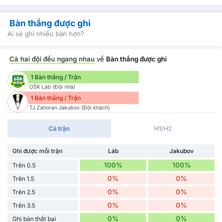
Bàn thắng được ghi
Ai sẽ ghi nhiều bàn hơn?
Cả hai đội đều ngang nhau
về
Bàn thắng được ghi
1 Bàn thắng / Trận
OŠK Láb (Đội nhà)
1 Bàn thắng / Trận
TJ Zahoran Jakubov (Đội khách)
Cả trận
H1/H2
Ghi được mỗi trận
Láb
Jakubov
100%
100%
Trên 0.5
0%
0%
Trên 1.5
0%
0%
Trên 2.5
0%
0%
Trên 3.5
0%
0%
Ghi bàn thất bại