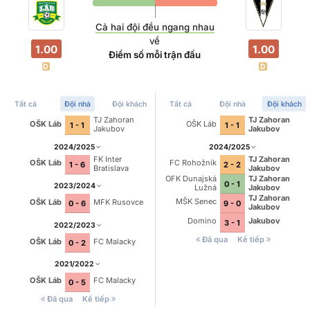
Cả hai đội đều ngang nhau
về
1.00
1.00
Điểm số mỗi trận đấu
D
D
Tất cả
Đội nhà
Đội khách
Tất cả
Đội nhà
Đội khách
TJ Zahoran
TJ Zahoran
OŠK Láb
OŠK Láb
1 - 1
1 - 1
Jakubov
Jakubov
2024/2025
2024/2025
FK Inter
TJ Zahoran
OŠK Láb
FC Rohožník
1 - 6
2 - 2
Bratislava
Jakubov
OFK Dunajská
TJ Zahoran
0 - 1
2023/2024
Lužná
Jakubov
TJ Zahoran
MŠK Senec
OŠK Láb
MFK Rusovce
9 - 0
0 - 6
Jakubov
Domino
Jakubov
3 - 1
2022/2023
Đã qua
Kế tiếp
OŠK Láb
FC Malacky
0 - 2
2021/2022
OŠK Láb
FC Malacky
0 - 5
Đã qua
Kế tiếp