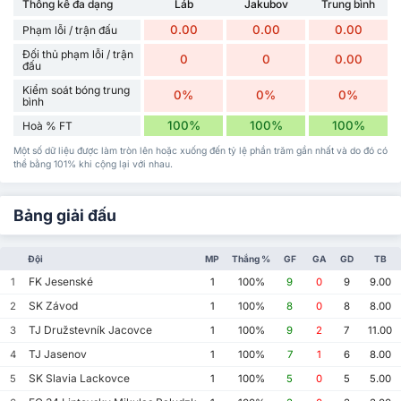
Thống kê đa dạng
Láb
Jakubov
Trung bình
0.00
0.00
0.00
Phạm lỗi / trận đấu
Đối thủ phạm lỗi / trận
0
0
0.00
đấu
Kiểm soát bóng trung
0%
0%
0%
bình
100%
100%
100%
Hoà % FT
Một số dữ liệu được làm tròn lên hoặc xuống đến tỷ lệ phần trăm gần nhất và do đó có
thể bằng 101% khi cộng lại với nhau.
Bảng giải đấu
Đội
MP
Thắng %
GF
GA
GD
TB
FK Jesenské
1
1
100%
9
0
9
9.00
SK Závod
2
1
100%
8
0
8
8.00
TJ Družstevník Jacovce
3
1
100%
9
2
7
11.00
TJ Jasenov
4
1
100%
7
1
6
8.00
SK Slavia Lackovce
5
1
100%
5
0
5
5.00