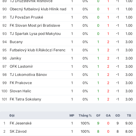
TJ Druzstevnik Risnovce
89
1
0%
0
1
-1
1.00
Obecný futbalový klub Hliník nad Hronom
90
1
0%
0
1
-1
1.00
TJ Považan Pruské
91
1
0%
0
1
-1
1.00
FK Slovan Most pri Bratislave
92
1
0%
0
1
-1
1.00
TJ Spartak Lysa pod Makytou
93
1
0%
0
1
-1
1.00
Bucany
94
1
0%
1
2
-1
3.00
Futbalový klub II.Rákóczi Ferenc Borša
95
1
0%
1
2
-1
3.00
Janiky
96
1
0%
1
2
-1
3.00
OFK Lastomír
97
1
0%
1
2
-1
3.00
TJ Lokomotíva Bánov
98
1
0%
1
2
-1
3.00
FK Prakovce
99
1
0%
1
2
-1
3.00
Slovan Halic
100
1
0%
1
2
-1
3.00
FK Tatra Sokolany
101
1
0%
1
2
-1
3.00
Đội
MP
Thắng %
GF
GA
GD
TB
FK Jesenské
1
1
100%
9
0
9
9.00
SK Závod
2
1
100%
8
0
8
8.00