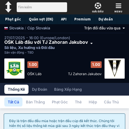
GIẢI ĐẤU
MENU
Phạt góc
Quần vợt (EN)
API
Premium
Dự đoán
/
Cúp Slovakia
Trận đối đầu vừa qua
Slovakia
27/07/2025 - 16:00 (Europe/London)
OŠK Láb đấu với TJ Zahoran Jakubov
Số liệu, Xu hướng và Đối đầu
Sân vận động -
TBD
1.00
1.00
OŠK Láb
TJ Zahoran Jakubov
Thống Kê
Dự Đoán
Bảng Xếp Hạng
Tất Cả
Bàn Thắng
Phạt Góc
Thẻ
Hiệp
Cầu Thủ
Đây là trận đấu đầu mùa hoặc trận đấu cúp đã kết thúc. Chúng tôi
hiển thị số liệu thống kê mùa giải sau 3 ngày kết thúc trận đấu thay vì