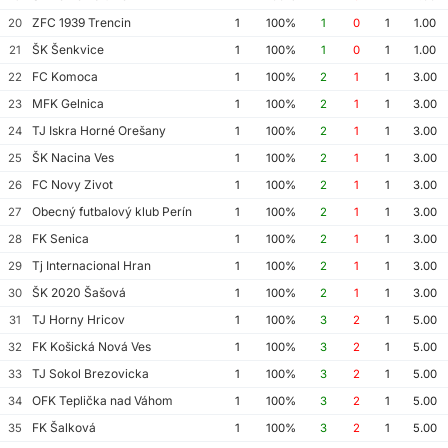
ZFC 1939 Trencin
20
1
100%
1
0
1
1.00
ŠK Šenkvice
21
1
100%
1
0
1
1.00
FC Komoca
22
1
100%
2
1
1
3.00
MFK Gelnica
23
1
100%
2
1
1
3.00
TJ Iskra Horné Orešany
24
1
100%
2
1
1
3.00
ŠK Nacina Ves
25
1
100%
2
1
1
3.00
FC Novy Zivot
26
1
100%
2
1
1
3.00
Obecný futbalový klub Perín
27
1
100%
2
1
1
3.00
FK Senica
28
1
100%
2
1
1
3.00
Tj Internacional Hran
29
1
100%
2
1
1
3.00
ŠK 2020 Šašová
30
1
100%
2
1
1
3.00
TJ Horny Hricov
31
1
100%
3
2
1
5.00
FK Košická Nová Ves
32
1
100%
3
2
1
5.00
TJ Sokol Brezovicka
33
1
100%
3
2
1
5.00
OFK Teplička nad Váhom
34
1
100%
3
2
1
5.00
FK Šalková
35
1
100%
3
2
1
5.00