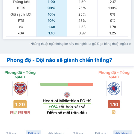
Thủng lưới
1.90
1.50
2.17
BTTS
90%
75%
100%
Giữ sạch lưới
10%
25%
0%
FTS
10%
25%
0%
xG
1.68
1.53
1.78
xGA
1.10
0.87
1.25
Những thuật ngữ thống kê này có nghĩa là gì? Đọc bảng thuật ngữ
Phong độ - Đội nào sẽ giành chiến thắng?
Phong độ - Tổng
Phong độ - Tổng
quan
quan
Heart of Midlothian FC
thì
1.20
1.10
+9%
tốt hơn
xét về
D
Điểm số mỗi trận đấu
L
W
L
L
L
Tất cả
Đội nhà
Đội khách
Tất cả
Đội nhà
Đội khách