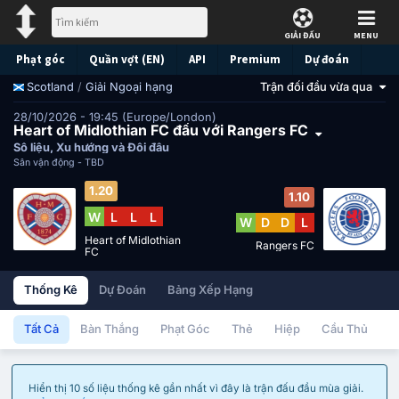
GIẢI ĐẤU
MENU
Phạt góc
Quần vợt (EN)
API
Premium
Dự đoán
/
Giải Ngoại hạng
Trận đối đầu vừa qua
Scotland
28/10/2026 - 19:45 (Europe/London)
Heart of Midlothian FC đấu với Rangers FC
Số liệu, Xu hướng và Đối đầu
Sân vận động -
TBD
1.20
1.10
W
L
L
L
W
D
D
L
Heart of Midlothian
Rangers FC
FC
Thống Kê
Dự Đoán
Bảng Xếp Hạng
Tất Cả
Bàn Thắng
Phạt Góc
Thẻ
Hiệp
Cầu Thủ
Hiển thị 10 số liệu thống kê gần nhất vì đây là trận đấu đầu mùa giải.