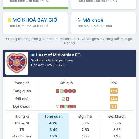
Trung bình Giải đấu : 50%
Trung bình Giải đấu : 2.63
MỞ KHOÁ BÂY GIỜ
Mở khoá
Trên 1.5, H1/H2 và hơn thế
Trên 8.5, 9.5 & hơn nữa
nữa
*Thống kê trung bình giữa Heart of Midlothian FC và Rangers FC trong suốt mùa giải
hiện tại
Heart of Midlothian FC
Scotland - Giải Ngoại hạng
Gần đây : 4W / 0D / 6L
Phong độ
Kết quả
PPG
Tổng quan
1.20
L
W
L
L
L
Đội nhà
1.50
W
L
Đội khách
1.13
W
L
W
L
L
Thống kê
Tổng quan
Đội nhà
Đội khách
Thắng %
40%
50%
38%
TB
3.40
2.50
3.63
Đã ghi bàn
1.20
1.00
1.25