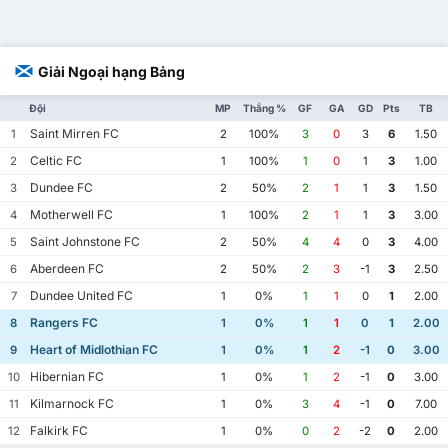
Giải Ngoại hạng Bảng
Đội
MP
Thắng %
GF
GA
GD
Pts
TB
Saint Mirren FC
1
2
100%
3
0
3
6
1.50
Celtic FC
2
1
100%
1
0
1
3
1.00
Dundee FC
3
2
50%
2
1
1
3
1.50
Motherwell FC
4
1
100%
2
1
1
3
3.00
Saint Johnstone FC
5
2
50%
4
4
0
3
4.00
Aberdeen FC
6
2
50%
2
3
-1
3
2.50
Dundee United FC
7
1
0%
1
1
0
1
2.00
Rangers FC
8
1
0%
1
1
0
1
2.00
Heart of Midlothian FC
9
1
0%
1
2
-1
0
3.00
Hibernian FC
10
1
0%
1
2
-1
0
3.00
Kilmarnock FC
11
1
0%
3
4
-1
0
7.00
Falkirk FC
12
1
0%
0
2
-2
0
2.00