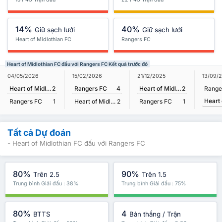
14%
40%
Giữ sạch lưới
Giữ sạch lưới
Heart of Midlothian FC
Rangers FC
Heart of Midlothian FC đấu với Rangers FC Kết quả trước đó
04/05/2026
15/02/2026
21/12/2025
13/09/
Heart of Midlothian FC
2
Rangers FC
4
Heart of Midlothian FC
2
Range
Rangers FC
1
Heart of Midlothian FC
2
Rangers FC
1
Tất cả Dự đoán
- Heart of Midlothian FC đấu với Rangers FC
80%
90%
Trên 2.5
Trên 1.5
Trung bình Giải đấu : 38%
Trung bình Giải đấu : 75%
80%
4
BTTS
Bàn thắng / Trận