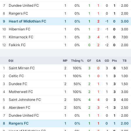
Dundee United FC
7
1
0%
1
1
0
1
2.00
Rangers FC
8
1
0%
1
1
0
1
2.00
Heart of Midlothian FC
9
1
0%
1
2
-1
0
3.00
Hibernian FC
10
1
0%
1
2
-1
0
3.00
Kilmarnock FC
11
1
0%
3
4
-1
0
7.00
Falkirk FC
12
1
0%
0
2
-2
0
2.00
Đội
MP
Thắng %
GF
GA
GD
Pts
TB
Saint Mirren FC
1
2
100%
3
0
3
6
1.50
Celtic FC
2
1
100%
1
0
1
3
1.00
Dundee FC
3
2
50%
2
1
1
3
1.50
Motherwell FC
4
1
100%
2
1
1
3
3.00
Saint Johnstone FC
5
2
50%
4
4
0
3
4.00
Aberdeen FC
6
2
50%
2
3
-1
3
2.50
Dundee United FC
7
1
0%
1
1
0
1
2.00
Rangers FC
8
1
0%
1
1
0
1
2.00