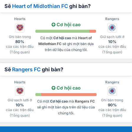
Sẽ
Heart of Midlothian FC
ghi bàn?
Hearts
Rangers
Cơ hội cao
Ghi bàn trong
Giữ sạch lưới ở
Có một
Cơ hội cao
mà
Heart of
80%
10%
Midlothian FC
sẽ ghi một bàn dựa
của các trận đấu
của các trận đấu
trên dữ liệu của chúng tôi.
(Tổng quan)
(Tổng quan)
Sẽ
Rangers FC
ghi bàn?
Hearts
Rangers
Cơ hội cao
Giữ sạch lưới ở
Ghi bàn trong
Có một
Cơ hội cao
mà
Rangers FC
10%
90%
sẽ ghi một bàn dựa trên dữ liệu của
của các trận đấu
của các trận đấu
chúng tôi.
(Tổng quan)
(Tổng quan)