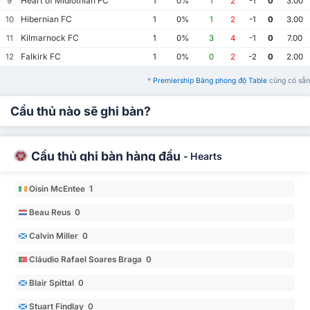
Heart of Midlothian FC
9
1
0%
1
2
-1
0
3.00
Hibernian FC
10
1
0%
1
2
-1
0
3.00
Kilmarnock FC
11
1
0%
3
4
-1
0
7.00
Falkirk FC
12
1
0%
0
2
-2
0
2.00
*
Premiership Bảng phong độ Table
cũng có sẵn
Cầu thủ nào sẽ ghi bàn?
Cầu thủ ghi bàn hàng đầu
-
Hearts
Oisin McEntee 1
Beau Reus 0
Calvin Miller 0
Cláudio Rafael Soares Braga 0
Blair Spittal 0
Stuart Findlay 0