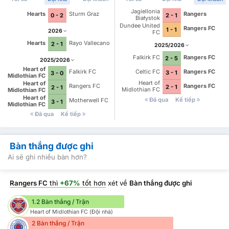
Jagiellonia
Hearts
Sturm Graz
Rangers
0 - 2
2 - 1
Białystok
Dundee United
Rangers FC
1 - 1
2026
FC
Hearts
Rayo Vallecano
2 - 1
2025/2026
Falkirk FC
Rangers FC
2 - 5
2025/2026
Heart of
Celtic FC
Rangers FC
Falkirk FC
3 - 1
3 - 0
Midlothian FC
Heart of
Heart of
Rangers FC
Rangers FC
2 - 1
2 - 1
Midlothian FC
Midlothian FC
Heart of
Đã qua
Kế tiếp
Motherwell FC
3 - 1
Midlothian FC
Đã qua
Kế tiếp
Bàn thắng được ghi
Ai sẽ ghi nhiều bàn hơn?
Rangers FC
thì
+67%
tốt hơn
xét về
Bàn thắng được ghi
1.2 Bàn thắng / Trận
Heart of Midlothian FC (Đội nhà)
2 Bàn thắng / Trận