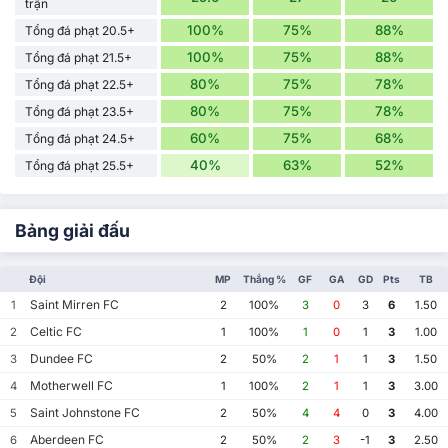
trận
100%
75%
88%
Tổng đá phạt 20.5+
100%
75%
88%
Tổng đá phạt 21.5+
80%
75%
78%
Tổng đá phạt 22.5+
80%
75%
78%
Tổng đá phạt 23.5+
60%
75%
68%
Tổng đá phạt 24.5+
40%
63%
52%
Tổng đá phạt 25.5+
Bảng giải đấu
Đội
MP
Thắng %
GF
GA
GD
Pts
TB
Saint Mirren FC
1
2
100%
3
0
3
6
1.50
Celtic FC
2
1
100%
1
0
1
3
1.00
Dundee FC
3
2
50%
2
1
1
3
1.50
Motherwell FC
4
1
100%
2
1
1
3
3.00
Saint Johnstone FC
5
2
50%
4
4
0
3
4.00
Aberdeen FC
6
2
50%
2
3
-1
3
2.50