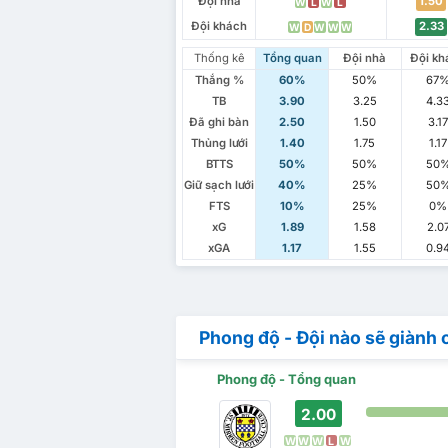
Đội nhà
1.50
W
L
W
L
Đội khách
2.33
W
D
W
W
W
Thống kê
Tổng quan
Đội nhà
Đội kh
Thắng %
60%
50%
67
TB
3.90
3.25
4.3
Đã ghi bàn
2.50
1.50
3.1
Thủng lưới
1.40
1.75
1.17
BTTS
50%
50%
50
Giữ sạch lưới
40%
25%
50
FTS
10%
25%
0%
xG
1.89
1.58
2.0
xGA
1.17
1.55
0.9
Phong độ - Đội nào sẽ giành 
Phong độ - Tổng quan
2.00
W
W
W
L
W