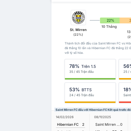
22%
10 Thắng
St. Mirren
13
(22%)
(
Thành tích đối đầu của Saint Mirren FC vs Hib
đã thắng 10 lần và Hibernian FC đã thắng 22 l
với tỷ số hòa.
78%
56
Trên 1.5
35 / 45 Trận đấu
25 /
53%
18
BTTS
24 / 45 Trận đấu
Sain
Saint Mirren FC đấu với Hibernian FC Kết quả trước đó
14/02/2026
08/11/2025
Hibernian FC
2
Saint Mirren FC
0