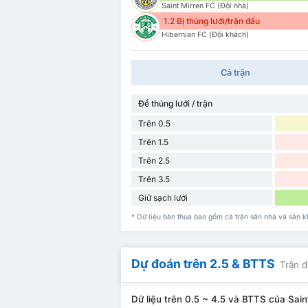
Saint Mirren FC (Đội nhà)
1.2 Bị thủng lưới/trận đấu
Hibernian FC (Đội khách)
Cả trận
Để thủng lưới / trận
Trên 0.5
Trên 1.5
Trên 2.5
Trên 3.5
Giữ sạch lưới
* Dữ liệu bàn thua bao gồm cả trận sân nhà và sân 
Dự đoán trên 2.5 & BTTS
Trận đ
Dữ liệu trên 0.5 ~ 4.5 và BTTS của Sain