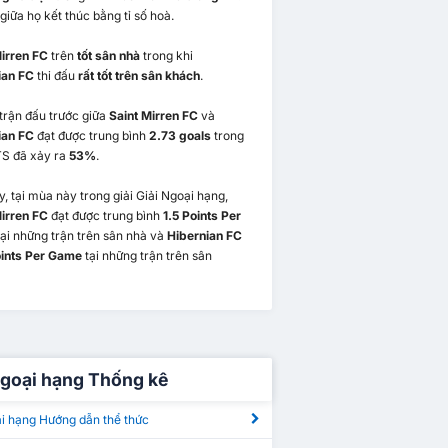
 giữa họ kết thúc bằng tỉ số hoà.
Mirren FC
trên
tốt sân nhà
trong khi
ian FC
thi đấu
rất tốt trên sân khách
.
trận đấu trước giữa
Saint Mirren FC
và
ian FC
đạt được trung bình
2.73 goals
trong
TS đã xảy ra
53%
.
, tại mùa này trong giải Giải Ngoại hạng,
Mirren FC
đạt được trung bình
1.5 Points Per
ại những trận trên sân nhà và
Hibernian FC
oints Per Game
tại những trận trên sân
Ngoại hạng Thống kê
ại hạng Hướng dẫn thể thức