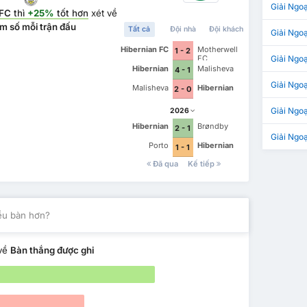
Giải Ngo
 FC
thì
+25%
tốt hơn
xét về
m số mỗi trận đấu
Tất cả
Đội nhà
Đội khách
Giải Ngoạ
Hibernian FC
Motherwell
1 - 2
FC
Giải Ngo
Hibernian
Malisheva
4 - 1
Giải Ngoạ
Malisheva
Hibernian
2 - 0
Giải Ngoạ
2026
Hibernian
Brøndby
2 - 1
Giải Ngo
Porto
Hibernian
1 - 1
Đã qua
Kế tiếp
iều bàn hơn?
về
Bàn thắng được ghi