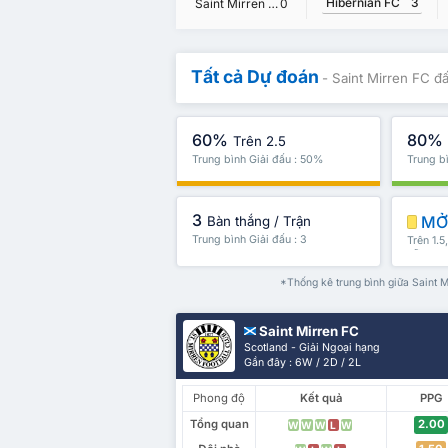
Hibernian FC
3
Saint Mirren FC
0
Tất cả Dự đoán
- Saint Mirren FC đ
60%
80%
Trên 2.5
Trung bình Giải đấu : 50%
Trung b
3
MỞ 
Bàn thắng / Trận
Trung bình Giải đấu : 3
Trên 1.5
nữa
*Thống kê trung bình giữa Saint M
Saint Mirren FC
Scotland - Giải Ngoại hạng
Gần đây : 6W / 2D / 2L
Phong độ
Kết quả
PPG
Tổng quan
2.00
W
W
W
L
W