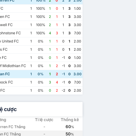
irren FC
1
100%
2
0
2
3
2.00
FC
1
100%
1
0
1
3
1.00
en FC
1
100%
2
1
1
3
3.00
well FC
1
100%
2
1
1
3
3.00
ohnstone FC
1
100%
4
3
1
3
7.00
 United FC
1
0%
1
1
0
1
2.00
s FC
1
0%
1
1
0
1
2.00
 FC
1
0%
0
1
-1
0
1.00
f Midlothian FC
1
0%
1
2
-1
0
3.00
ian FC
1
0%
1
2
-1
0
3.00
nock FC
1
0%
3
4
-1
0
7.00
 FC
1
0%
0
2
-2
0
2.00
lệ cược
ường
Tỉ lệ cược
Thống kê
08/11/2023
24
04/08/2024
03/02/2024
-
60
irren FC Thắng
%
Saint Mirren FC
2
an FC
1
Saint Mirren FC
3
Hibernian FC
0
-
50
an FC Thắng
%