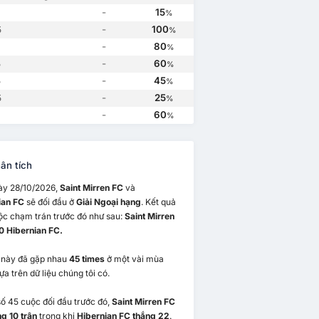
Saint Mirren FC
2
Saint Mirren FC
3
Hibernian FC
2
Hibernian FC
0
-
15
%
-
100
5
%
-
80
%
-
60
5
%
-
45
5
%
-
25
5
%
-
60
%
ân tích
ày 28/10/2026,
Saint Mirren FC
và
ian FC
sẽ đối đầu ở
Giải Ngoại hạng
. Kết quả
ộc chạm trán trước đó như sau:
Saint Mirren
0 Hibernian FC.
i này đã gặp nhau
45 times
ở một vài mùa
ựa trên dữ liệu chúng tôi có.
ố 45 cuộc đối đầu trước đó,
Saint Mirren FC
g 10 trận
trong khi
Hibernian FC thắng 22
.