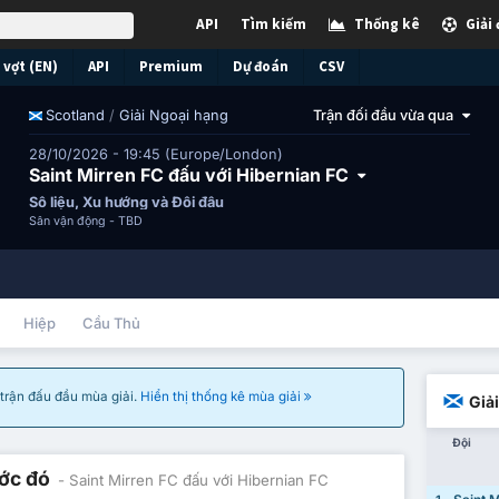
API
Tìm kiếm
Thống kê
Giải
vợt (EN)
API
Premium
Dự đoán
CSV
/
Giải Ngoại hạng
Trận đối đầu vừa qua
Scotland
28/10/2026 - 19:45 (Europe/London)
Saint Mirren FC đấu với Hibernian FC
Số liệu, Xu hướng và Đối đầu
Sân vận động -
TBD
Hiệp
Cầu Thủ
à trận đấu đầu mùa giải.
Hiển thị thống kê mùa giải
Giả
Đội
ước đó
- Saint Mirren FC đấu với Hibernian FC