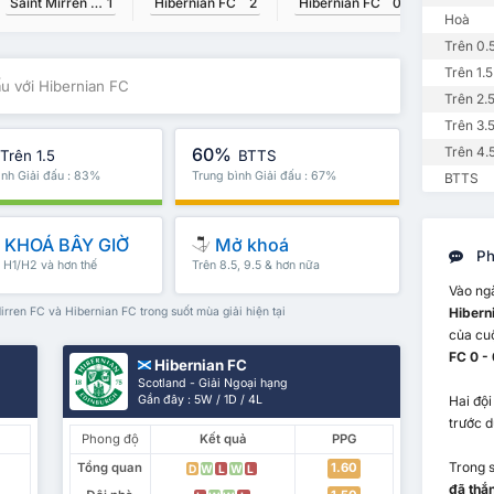
Saint Mirren FC
1
Hibernian FC
2
Hibernian FC
0
Hoà
Trên 0.
Trên 1.5
ấu với Hibernian FC
Trên 2.
Trên 3.
60%
Trên 4.
Trên 1.5
BTTS
ình Giải đấu : 83%
Trung bình Giải đấu : 67%
BTTS
KHOÁ BÂY GIỜ
Mở khoá
Ph
, H1/H2 và hơn thế
Trên 8.5, 9.5 & hơn nữa
Vào ng
irren FC và Hibernian FC trong suốt mùa giải hiện tại
Hibern
của cu
FC 0 - 
Hibernian FC
Scotland - Giải Ngoại hạng
Gần đây : 5W / 1D / 4L
Hai độ
trước d
Phong độ
Kết quả
PPG
Trong s
Tổng quan
1.60
D
W
L
W
L
đã thắn