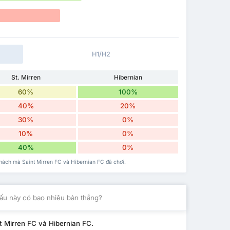
H1/H2
St. Mirren
Hibernian
60%
100%
40%
20%
30%
0%
10%
0%
40%
0%
khách mà Saint Mirren FC và Hibernian FC đã chơi.
ấu này có bao nhiêu bàn thắng?
t Mirren FC và Hibernian FC.