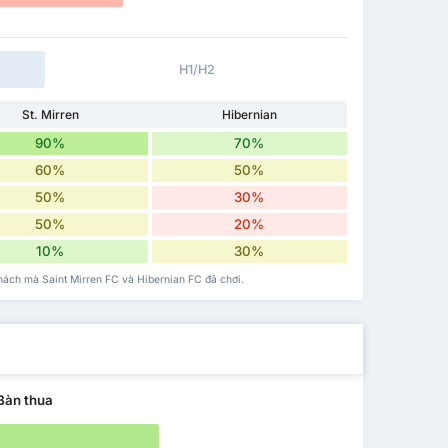
H1/H2
St. Mirren
Hibernian
90%
70%
60%
50%
50%
30%
50%
20%
10%
30%
khách mà Saint Mirren FC và Hibernian FC đã chơi.
Bàn thua