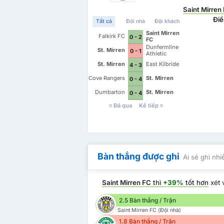
Saint Mirren
Điể
Tất cả
Đội nhà
Đội khách
Saint Mirren
Falkirk FC
0 - 2
FC
Dunfermline
St. Mirren
0 - 1
Athletic
St. Mirren
East Kilbride
4 - 3
Cove Rangers
St. Mirren
0 - 4
Dumbarton
St. Mirren
0 - 4
Đã qua
Kế tiếp
Bàn thắng được ghi
Ai sẽ ghi nh
Saint Mirren FC
thì
+39%
tốt hơn
xét 
2.5 Bàn thắng / Trận
Saint Mirren FC (Đội nhà)
1.8 Bàn thắng / Trận