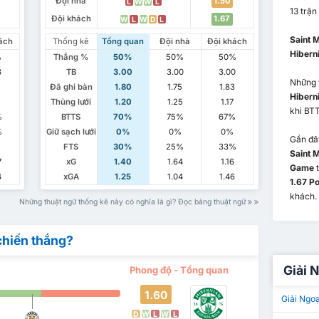
Đội nhà
1.50
L
W
W
L
13 trận
Đội khách
1.67
W
L
W
D
L
Saint 
ách
Thống kê
Tổng quan
Đội nhà
Đội khách
Hibern
%
Thắng %
50%
50%
50%
3
TB
3.00
3.00
3.00
Những 
7
Đã ghi bàn
1.80
1.75
1.83
Hibern
Thủng lưới
1.20
1.25
1.17
khi BT
%
BTTS
70%
75%
67%
%
Giữ sạch lưới
0%
0%
0%
Gần đây
FTS
30%
25%
33%
Saint 
7
xG
1.40
1.64
1.16
Game
t
4
xGA
1.25
1.04
1.46
1.67 P
khách.
Những thuật ngữ thống kê này có nghĩa là gì? Đọc bảng thuật ngữ
chiến thắng?
Giải 
Phong độ - Tổng quan
1.60
Giải Ngo
D
W
L
W
L