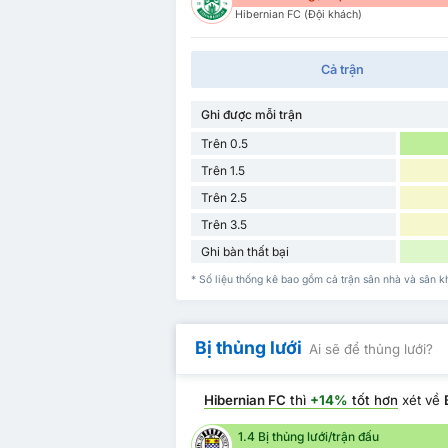
Hibernian FC (Đội khách)
Cả trận
Ghi được mỗi trận
Trên 0.5
Trên 1.5
Trên 2.5
Trên 3.5
Ghi bàn thất bại
* Số liệu thống kê bao gồm cả trận sân nhà và sân 
Bị thủng lưới
Ai sẽ để thủng lưới?
Hibernian FC
thì
+14%
tốt hơn
xét về
1.4 Bị thủng lưới/trận đấu