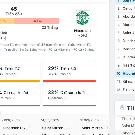
Saint M
1
45
Celtic 
2
Trận đấu
Aberde
3
29%
49%
Mother
4
22 Thắng
Hibernian
Saint J
 Hoà
5
(49%)
29%)
Dundee
6
ernian FC cho thấy trong số 45 trận gặp nhau, Saint Mirren FC
Ranger
7
ần. Trận đấu 13 giữa Saint Mirren FC và Hibernian FC đã kết thúc
Dundee
8
Heart o
9
%
29%
Trên 2.5
Trên 3.5
Hibern
10
 45 Trận đấu
13 / 45 Trận đấu
Kilmar
11
Falkirk
12
%
33%
Giữ sạch lưới
Giữ sạch lưới
t Mirren FC
Hibernian FC
Tỉ 
Thị tr
31/08/2025
14/05/2025
16/02/2025
09/11/20
Saint M
Hibernian FC
1
Saint Mirren FC
2
Saint Mirren FC
0
Hiberni
Hiberni