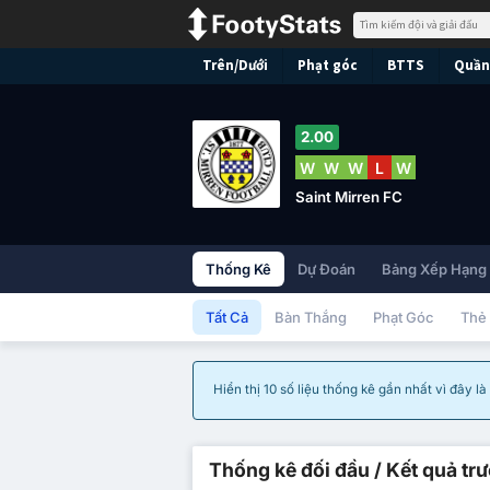
Trên/Dưới
Phạt góc
BTTS
Quần 
2.00
W
W
W
L
W
Saint Mirren FC
Thống Kê
Dự Đoán
Bảng Xếp Hạng
Tất Cả
Bàn Thắng
Phạt Góc
Thẻ
Hiển thị 10 số liệu thống kê gần nhất vì đây l
Thống kê đối đầu / Kết quả tr