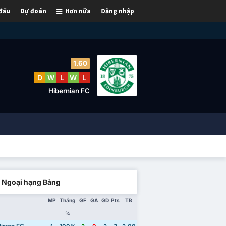
 đấu
Dự đoán
Hơn nữa
Đăng nhập
1.60
D
W
L
W
L
Hibernian FC
i Ngoại hạng Bảng
MP
Thắng
GF
GA
GD
Pts
TB
%