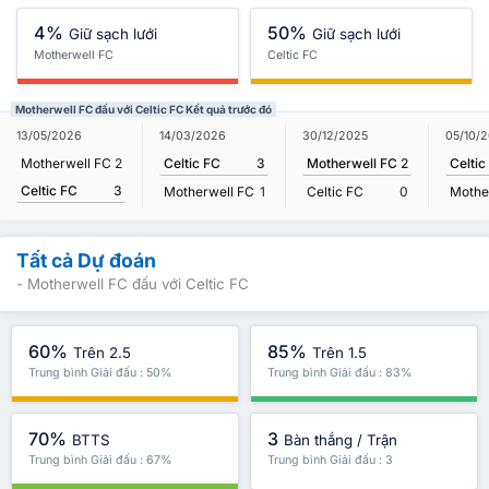
4%
50%
Giữ sạch lưới
Giữ sạch lưới
Motherwell FC
Celtic FC
Motherwell FC đấu với Celtic FC Kết quả trước đó
13/05/2026
14/03/2026
30/12/2025
05/10/
Motherwell FC
2
Celtic FC
3
Motherwell FC
2
Celtic
Celtic FC
3
Motherwell FC
1
Celtic FC
0
Mothe
Tất cả Dự đoán
- Motherwell FC đấu với Celtic FC
60%
85%
Trên 2.5
Trên 1.5
Trung bình Giải đấu : 50%
Trung bình Giải đấu : 83%
70%
3
BTTS
Bàn thắng / Trận
Trung bình Giải đấu : 67%
Trung bình Giải đấu : 3