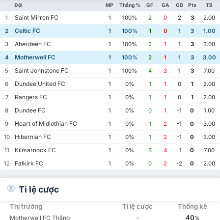
Đội
MP
Thắng %
GF
GA
GD
Pts
TB
Saint Mirren FC
1
1
100%
2
0
2
3
2.00
Celtic FC
2
1
100%
1
0
1
3
1.00
Aberdeen FC
3
1
100%
2
1
1
3
3.00
Motherwell FC
4
1
100%
2
1
1
3
3.00
Saint Johnstone FC
5
1
100%
4
3
1
3
7.00
Dundee United FC
6
1
0%
1
1
0
1
2.00
Rangers FC
7
1
0%
1
1
0
1
2.00
Dundee FC
8
1
0%
0
1
-1
0
1.00
Heart of Midlothian FC
9
1
0%
1
2
-1
0
3.00
Hibernian FC
10
1
0%
1
2
-1
0
3.00
Kilmarnock FC
11
1
0%
3
4
-1
0
7.00
Falkirk FC
12
1
0%
0
2
-2
0
2.00
Tỉ lệ cược
Thị trường
Tỉ lệ cược
Thống kê
-
40
Motherwell FC Thắng
%