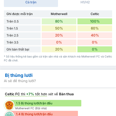
Cả trận
H1/H2
Ghi được mỗi trận
Motherwell
Celtic
80%
100%
Trên 0.5
50%
60%
Trên 1.5
20%
40%
Trên 2.5
0%
0%
Trên 3.5
20%
0%
Ghi bàn thất bại
* Số liệu thống kê bao gồm cả trận sân nhà và sân khách mà Motherwell FC và Celtic
FC đã chơi.
Bị thủng lưới
Ai sẽ để thủng lưới?
Celtic FC
thì
+7%
tốt hơn
xét về
Bàn thua
1.5 Bị thủng lưới/trận đấu
Motherwell FC (Đội nhà)
1.4 Bị thủng lưới/trận đấu