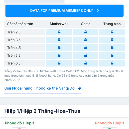
DATA FOR PREMIUM MEMBERS ONLY
Số thẻ toàn trận
Motherwell
Celtic
Trung bình
Trên 2.5
Trên 3.5
Trên 4.5
Trên 5.5
Trên 6.5
Tổng số thẻ trận đấu cho Motherwell FC và Celtic FC. Mức trung bình của giải đấu là
mức trung bình của Giải Ngoại hạng. Có 25 thẻ trong các trận đấu 6 trong mùa
2026/2027.
Giải Ngoại hạng Thống kê thẻ Vàng/Đỏ
Hiệp 1/Hiệp 2 Thắng-Hòa-Thua
Phong độ Hiệp 1
Phong độ Hiệp 1