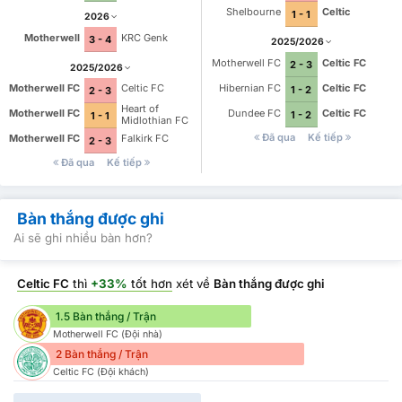
Shelbourne
Celtic
1 - 1
2026
Motherwell
KRC Genk
3 - 4
2025/2026
Motherwell FC
Celtic FC
2 - 3
2025/2026
Hibernian FC
Celtic FC
Motherwell FC
Celtic FC
1 - 2
2 - 3
Heart of
Dundee FC
Celtic FC
Motherwell FC
1 - 2
1 - 1
Midlothian FC
Đã qua
Kế tiếp
Motherwell FC
Falkirk FC
2 - 3
Đã qua
Kế tiếp
Bàn thắng được ghi
Ai sẽ ghi nhiều bàn hơn?
Celtic FC
thì
+33%
tốt hơn
xét về
Bàn thắng được ghi
1.5 Bàn thắng / Trận
Motherwell FC (Đội nhà)
2 Bàn thắng / Trận
Celtic FC (Đội khách)