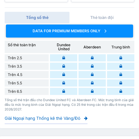
Tổng số thẻ
Thẻ toàn đội
DATA FOR PREMIUM MEMBERS ONLY
Số thẻ toàn trận
Dundee
Aberdeen
Trung bình
United
Trên 2.5
Trên 3.5
Trên 4.5
Trên 5.5
Trên 6.5
Tổng số thẻ trận đấu cho Dundee United FC và Aberdeen FC. Mức trung bình của giải
đấu là mức trung bình của Giải Ngoại hạng. Có 25 thẻ trong các trận đấu 6 trong mùa
2026/2027.
Giải Ngoại hạng Thống kê thẻ Vàng/Đỏ