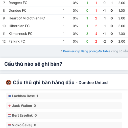
Rangers FC
7
1
0%
1
1
0
1
2.00
Dundee FC
8
1
0%
0
1
-1
0
1.00
Heart of Midlothian FC
9
1
0%
1
2
-1
0
3.00
Hibernian FC
10
1
0%
1
2
-1
0
3.00
Kilmarnock FC
11
1
0%
3
4
-1
0
7.00
Falkirk FC
12
1
0%
0
2
-2
0
2.00
*
Premiership Bảng phong độ Table
cũng có sẵn
Cầu thủ nào sẽ ghi bàn?
Cầu thủ ghi bàn hàng đầu
-
Dundee United
Lachlam Rose 1
Jack Walton 0
Bert Esselink 0
Vicko Ševelj 0