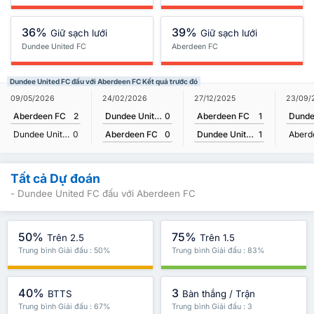
36%
39%
Giữ sạch lưới
Giữ sạch lưới
Dundee United FC
Aberdeen FC
Dundee United FC đấu với Aberdeen FC Kết quả trước đó
24/02/2026
27/12/2025
09/05/2026
23/09/
Dundee United FC
0
Aberdeen FC
1
Aberdeen FC
2
Aberdeen FC
0
Dundee United FC
1
Dundee United FC
0
Aberd
Tất cả Dự đoán
- Dundee United FC đấu với Aberdeen FC
50%
75%
Trên 2.5
Trên 1.5
Trung bình Giải đấu : 50%
Trung bình Giải đấu : 83%
40%
3
BTTS
Bàn thắng / Trận
Trung bình Giải đấu : 67%
Trung bình Giải đấu : 3