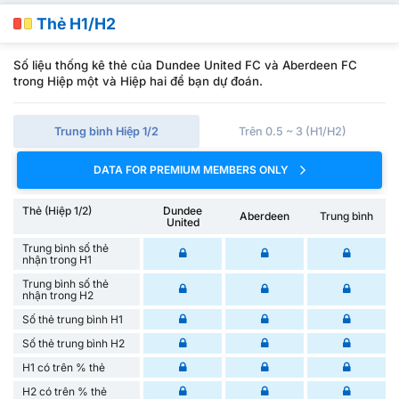
Thẻ H1/H2
Số liệu thống kê thẻ của Dundee United FC và Aberdeen FC
trong Hiệp một và Hiệp hai để bạn dự đoán.
Trung bình Hiệp 1/2
Trên 0.5 ~ 3 (H1/H2)
DATA FOR PREMIUM MEMBERS ONLY
Thẻ (Hiệp 1/2)
Dundee
Aberdeen
Trung bình
United
Trung bình số thẻ
nhận trong H1
Trung bình số thẻ
nhận trong H2
Số thẻ trung bình H1
Số thẻ trung bình H2
H1 có trên % thẻ
H2 có trên % thẻ