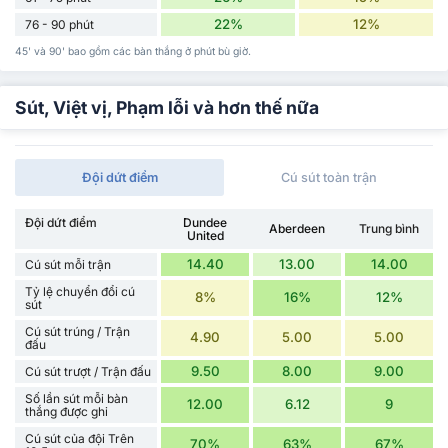
22%
12%
76 - 90 phút
45' và 90' bao gồm các bàn thắng ở phút bù giờ.
Sút, Việt vị, Phạm lỗi và hơn thế nữa
Đội dứt điểm
Cú sút toàn trận
Đội dứt điểm
Dundee
Aberdeen
Trung bình
United
14.40
13.00
14.00
Cú sút mỗi trận
Tỷ lệ chuyển đổi cú
8%
16%
12%
sút
Cú sút trúng / Trận
4.90
5.00
5.00
đấu
9.50
8.00
9.00
Cú sút trượt / Trận đấu
Số lần sút mỗi bàn
12.00
6.12
9
thắng được ghi
Cú sút của đội Trên
70%
63%
67%