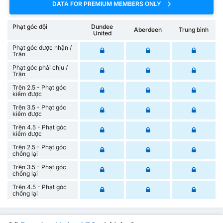
DATA FOR PREMIUM MEMBERS ONLY
Phạt góc đội
Dundee
Aberdeen
Trung bình
United
Phạt góc được nhận /
Trận
Phạt góc phải chịu /
Trận
Trên 2.5 - Phạt góc
kiếm được
Trên 3.5 - Phạt góc
kiếm được
Trên 4.5 - Phạt góc
kiếm được
Trên 2.5 - Phạt góc
chống lại
Trên 3.5 - Phạt góc
chống lại
Trên 4.5 - Phạt góc
chống lại