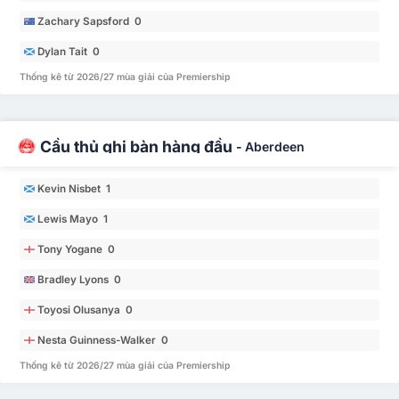
Zachary Sapsford 0
Dylan Tait 0
Thống kê từ 2026/27 mùa giải của Premiership
Cầu thủ ghi bàn hàng đầu
-
Aberdeen
Kevin Nisbet 1
Lewis Mayo 1
Tony Yogane 0
Bradley Lyons 0
Toyosi Olusanya 0
Nesta Guinness-Walker 0
Thống kê từ 2026/27 mùa giải của Premiership