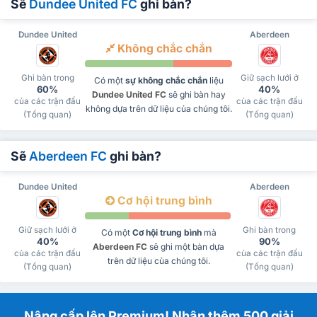
Sẽ
Dundee United FC
ghi bàn?
Dundee United
Aberdeen
Không chắc chắn
Ghi bàn trong
Giữ sạch lưới ở
Có một
sự không chắc chắn
liệu
60%
40%
Dundee United FC
sẽ ghi bàn hay
của các trận đấu
của các trận đấu
không dựa trên dữ liệu của chúng tôi.
(Tổng quan)
(Tổng quan)
Sẽ
Aberdeen FC
ghi bàn?
Dundee United
Aberdeen
Cơ hội trung bình
Giữ sạch lưới ở
Ghi bàn trong
Có một
Cơ hội trung bình
mà
40%
90%
Aberdeen FC
sẽ ghi một bàn dựa
của các trận đấu
của các trận đấu
trên dữ liệu của chúng tôi.
(Tổng quan)
(Tổng quan)
Nâng cấp lên Premium! Nhận thêm 500 giải