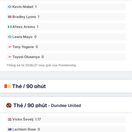
Kevin Nisbet 1
Bradley Lyons 1
Afeez Aremu 1
Lewis Mayo 0
Tony Yogane 0
Toyosi Olusanya 0
Thống kê từ 2026/27 mùa giải của Premiership
Thẻ / 90 phút
Thẻ / 90 phút
-
Dundee United
Vicko Ševelj 1.17
Lachlam Rose 0