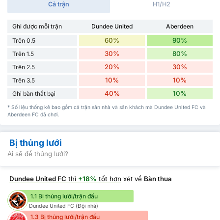
Cả trận
H1/H2
Ghi được mỗi trận
Dundee United
Aberdeen
60%
90%
Trên 0.5
30%
80%
Trên 1.5
20%
30%
Trên 2.5
10%
10%
Trên 3.5
40%
10%
Ghi bàn thất bại
* Số liệu thống kê bao gồm cả trận sân nhà và sân khách mà Dundee United FC và
Aberdeen FC đã chơi.
Bị thủng lưới
Ai sẽ để thủng lưới?
Dundee United FC
thì
+18%
tốt hơn
xét về
Bàn thua
1.1 Bị thủng lưới/trận đấu
Dundee United FC (Đội nhà)
1.3 Bị thủng lưới/trận đấu