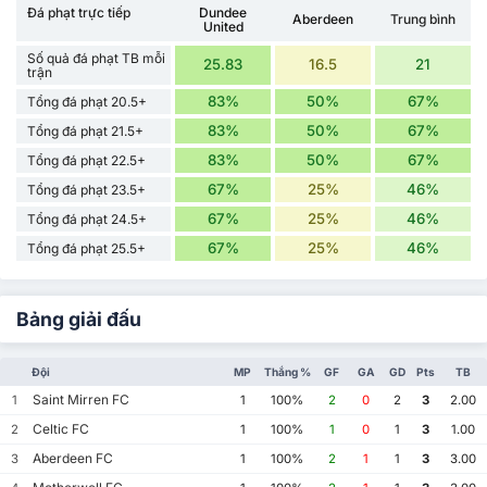
Đá phạt trực tiếp
Dundee
Aberdeen
Trung bình
United
Số quả đá phạt TB mỗi
25.83
16.5
21
trận
83%
50%
67%
Tổng đá phạt 20.5+
83%
50%
67%
Tổng đá phạt 21.5+
83%
50%
67%
Tổng đá phạt 22.5+
67%
25%
46%
Tổng đá phạt 23.5+
67%
25%
46%
Tổng đá phạt 24.5+
67%
25%
46%
Tổng đá phạt 25.5+
Bảng giải đấu
Đội
MP
Thắng %
GF
GA
GD
Pts
TB
Saint Mirren FC
1
1
100%
2
0
2
3
2.00
Celtic FC
2
1
100%
1
0
1
3
1.00
Aberdeen FC
3
1
100%
2
1
1
3
3.00