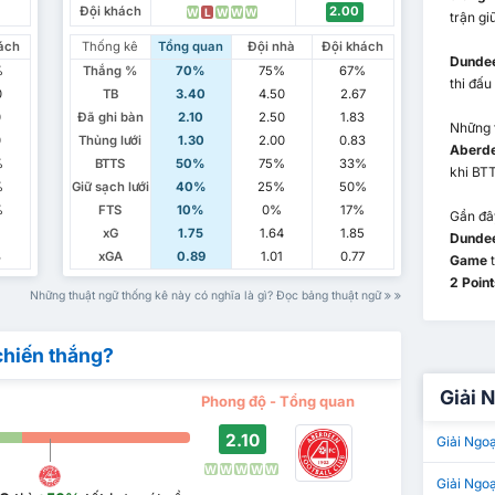
Đội khách
2.00
W
L
W
W
W
trận gi
ách
Thống kê
Tổng quan
Đội nhà
Đội khách
Dunde
%
Thắng %
70%
75%
67%
thi đấu
0
TB
3.40
4.50
2.67
0
Đã ghi bàn
2.10
2.50
1.83
Những 
0
Thủng lưới
1.30
2.00
0.83
Aberd
%
BTTS
50%
75%
33%
khi BT
%
Giữ sạch lưới
40%
25%
50%
%
FTS
10%
0%
17%
Gần đây
1
xG
1.75
1.64
1.85
Dunde
3
xGA
0.89
1.01
0.77
Game
t
2 Poin
Những thuật ngữ thống kê này có nghĩa là gì? Đọc bảng thuật ngữ
chiến thắng?
Giải 
Phong độ - Tổng quan
2.10
Giải Ngo
W
W
W
W
W
Giải Ngo