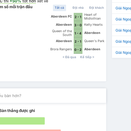
FC
thì
+50%
tốt hơn
xét về
m số mỗi trận đấu
Giải Ngoạ
Tất cả
Đội nhà
Đội khách
Heart of
Aberdeen FC
2 - 1
Midlothian
Giải Ngo
FC
Aberdeen
Kelty Hearts
3 - 0
Giải Ngoạ
Queen of the
Aberdeen
1 - 4
South
Aberdeen
Queen's Park
Giải Ngoạ
2 - 1
Brora Rangers
Aberdeen
0 - 2
Giải Ngo
Đã qua
Kế tiếp
iều bàn hơn?
Bàn thắng được ghi