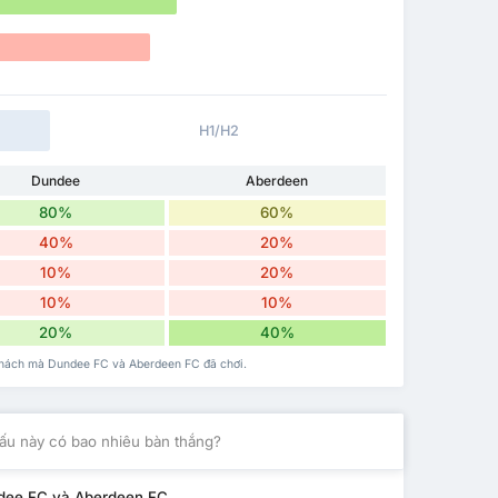
H1/H2
Dundee
Aberdeen
80%
60%
40%
20%
10%
20%
10%
10%
20%
40%
 khách mà Dundee FC và Aberdeen FC đã chơi.
ấu này có bao nhiêu bàn thắng?
ndee FC và Aberdeen FC.