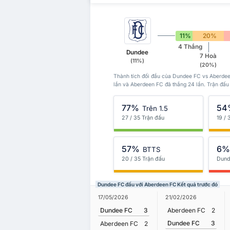
11%
20%
4 Thắng
Dundee
7 Hoà
(11%)
(20%)
Thành tích đối đầu của Dundee FC vs Aberdee
lần và Aberdeen FC đã thắng 24 lần. Trận đấu
77%
54
Trên 1.5
27 / 35 Trận đấu
19 / 
57%
6
BTTS
20 / 35 Trận đấu
Dund
Dundee FC đấu với Aberdeen FC Kết quả trước đó
17/05/2026
21/02/2026
Dundee FC
3
Aberdeen FC
2
Dundee FC
3
Aberdeen FC
2