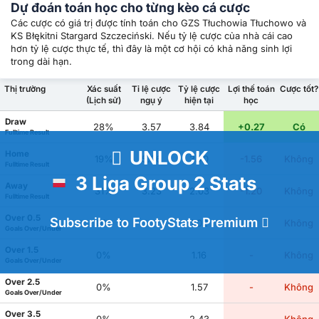
Dự đoán toán học cho từng kèo cá cược
Các cược có giá trị được tính toán cho GZS Tłuchowia Tłuchowo và
KS Błękitni Stargard Szczeciński. Nếu tỷ lệ cược của nhà cái cao
hơn tỷ lệ cược thực tế, thì đây là một cơ hội có khả năng sinh lợi
trong dài hạn.
Thị trường
Xác suất
Tỉ lệ cược
Tỷ lệ cược
Lợi thế toán
Cược tốt?
(Lịch sử)
ngụ ý
hiện tại
học
Draw
28%
3.57
3.84
+0.27
Có
Fulltime Result
UNLOCK
Home
19%
5.26
3.70
-1.56
Không
Fulltime Result
3 Liga Group 2 Stats
Away
31%
3.23
2.03
-1.20
Không
Fulltime Result
Over 0.5
Subscribe to FootyStats Premium
0%
1.02
-
Không
Goals Over/Under
Over 1.5
0%
1.16
-
Không
Goals Over/Under
Over 2.5
0%
1.57
-
Không
Goals Over/Under
Over 3.5
0%
2.43
-
Không