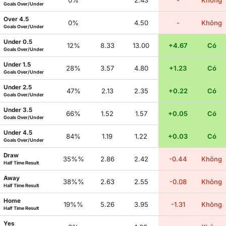
Goals Over/Under
Over 4.5
0%
4.50
-
Không
Goals Over/Under
Under 0.5
12%
8.33
13.00
+4.67
Có
Goals Over/Under
Under 1.5
28%
3.57
4.80
+1.23
Có
Goals Over/Under
Under 2.5
47%
2.13
2.35
+0.22
Có
Goals Over/Under
Under 3.5
66%
1.52
1.57
+0.05
Có
Goals Over/Under
Under 4.5
84%
1.19
1.22
+0.03
Có
Goals Over/Under
Draw
35%%
2.86
2.42
-0.44
Không
Half Time Result
Away
38%%
2.63
2.55
-0.08
Không
Half Time Result
Home
19%%
5.26
3.95
-1.31
Không
Half Time Result
Yes