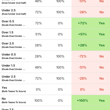
49%
100%
-51%
No
(Over/Under 2nd Half)
Under 2.5
72%
100%
-28%
No
(Over/Under 2nd Half)
Over 0.5
72%
0%
+72%
Yes
(Goals Over/Under 2nd Half)
Over 1.5
51%
0%
+51%
Yes
(Goals Over/Under 2nd Half)
Over 2.5
28%
0%
+28%
Yes
(Goals Over/Under 2nd Half)
Under 0.5
28%
100%
-72%
No
(Goals Over/Under 2nd Half)
Under 1.5
49%
100%
-51%
No
(Goals Over/Under 2nd Half)
Under 2.5
72%
100%
-28%
No
(Goals Over/Under 2nd Half)
Yes
0%
0%
0%
No
(Both Teams To Score)
No
100%
0%
+100%
Yes
(Both Teams To Score)
Over 7.5