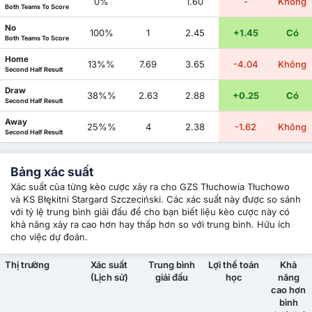
0%
1.60
-
Không
Both Teams To Score
No
100%
1
2.45
+1.45
Có
Both Teams To Score
Home
13%%
7.69
3.65
-4.04
Không
Second Half Result
Draw
38%%
2.63
2.88
+0.25
Có
Second Half Result
Away
25%%
4
2.38
-1.62
Không
Second Half Result
Bảng xác suất
Xác suất của từng kèo cược xảy ra cho GZS Tłuchowia Tłuchowo
và KS Błękitni Stargard Szczeciński. Các xác suất này được so sánh
với tỷ lệ trung bình giải đấu để cho bạn biết liệu kèo cược này có
khả năng xảy ra cao hơn hay thấp hơn so với trung bình. Hữu ích
cho việc dự đoán.
Thị trường
Xác suất
Trung bình
Lợi thế toán
Khả
(Lịch sử)
giải đấu
học
năng
cao hơn
bình