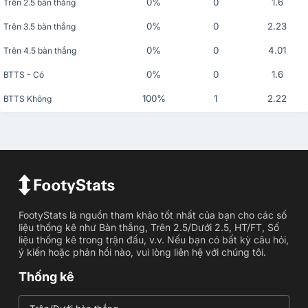
0%
0
1.6
Trên 2.5 bàn thắng
0%
0
2.23
Trên 3.5 bàn thắng
0%
0
4.01
Trên 4.5 bàn thắng
0%
0
1.6
BTTS - Có
100%
1
2.22
BTTS Không
FootyStats là nguồn tham khảo tốt nhất của bạn cho các số
liệu thống kê như Bàn thắng, Trên 2.5/Dưới 2.5, HT/FT, Số
liệu thống kê trong trận đấu, v.v. Nếu bạn có bất kỳ câu hỏi,
ý kiến hoặc phản hồi nào, vui lòng liên hệ với chúng tôi.
Thống kê