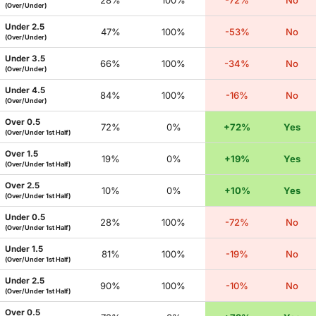
(Over/Under)
Under 2.5
47%
100%
-53%
No
(Over/Under)
Under 3.5
66%
100%
-34%
No
(Over/Under)
Under 4.5
84%
100%
-16%
No
(Over/Under)
Over 0.5
72%
0%
+72%
Yes
(Over/Under 1st Half)
Over 1.5
19%
0%
+19%
Yes
(Over/Under 1st Half)
Over 2.5
10%
0%
+10%
Yes
(Over/Under 1st Half)
Under 0.5
28%
100%
-72%
No
(Over/Under 1st Half)
Under 1.5
81%
100%
-19%
No
(Over/Under 1st Half)
Under 2.5
90%
100%
-10%
No
(Over/Under 1st Half)
Over 0.5