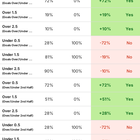
72%
0%
+72%
Yes
(Goals Over/Under 1st Half)
Over 1.5
19%
0%
+19%
Yes
(Goals Over/Under 1st Half)
Over 2.5
10%
0%
+10%
Yes
(Goals Over/Under 1st Half)
Under 0.5
28%
100%
-72%
No
(Goals Over/Under 1st Half)
Under 1.5
81%
100%
-19%
No
(Goals Over/Under 1st Half)
Under 2.5
90%
100%
-10%
No
(Goals Over/Under 1st Half)
Over 0.5
72%
0%
+72%
Yes
(Over/Under 2nd Half)
Over 1.5
51%
0%
+51%
Yes
(Over/Under 2nd Half)
Over 2.5
28%
0%
+28%
Yes
(Over/Under 2nd Half)
Under 0.5
28%
100%
-72%
No
(Over/Under 2nd Half)
Under 1.5