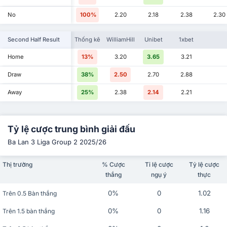
No
100%
2.20
2.18
2.38
2.30
Second Half Result
Thống kê
WilliamHill
Unibet
1xbet
Home
13%
3.20
3.65
3.21
Draw
38%
2.50
2.70
2.88
Away
25%
2.38
2.14
2.21
Tỷ lệ cược trung bình giải đấu
Ba Lan 3 Liga Group 2 2025/26
Thị trường
% Cược
Tỉ lệ cược
Tỷ lệ cược
thắng
ngụ ý
thực
0%
0
1.02
Trên 0.5 Bàn thắng
0%
0
1.16
Trên 1.5 bàn thắng