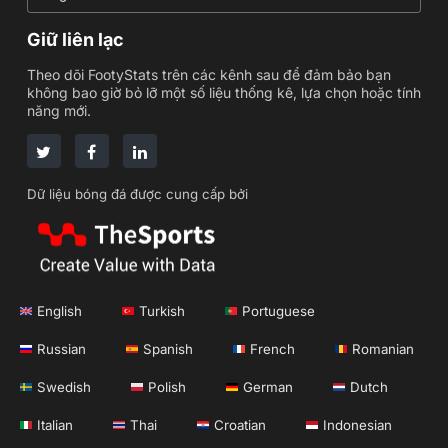
Giữ liên lạc
Theo dõi FootyStats trên các kênh sau để đảm bảo bạn
không bao giờ bỏ lỡ một số liệu thống kê, lựa chọn hoặc tính
năng mới.
Dữ liệu bóng đá được cung cấp bởi
English
Turkish
Portuguese
Russian
Spanish
French
Romanian
Swedish
Polish
German
Dutch
Italian
Thai
Croatian
Indonesian