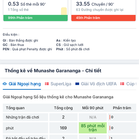
0.53
33.55
Số thẻ mỗi 90'
Chuyền / 90'
1 Tổng số thẻ
63 Đường chuyền được ghi lại
99th Phần trăm
45th Phần trăm
Điều kiện :
Gl
: Bàn thắng được ghi
As
: Kiến tạo
GC
: Bàn thua
CS
: Giữ sạch lưới
PEN
: Quả phạt Penalty được ghi
Phút
: Số phút đã chơi
Thống kê về Munashe Garananga - Chi tiết
Giải Ngoại hạng
SuperLiga
Giải Vô địch UEFA
Cúp Đ
Giải Ngoại hạng Số liệu thống kê cho Munashe Garananga
Tổng quan
Tổng cộng
Mỗi 90 phút
Phần trăm
2
Những trận đã chơi
N/A
0
85 phút mỗi
169
phút
0
trận
2
Đã bắt đầu số trận đấu
N/A
1