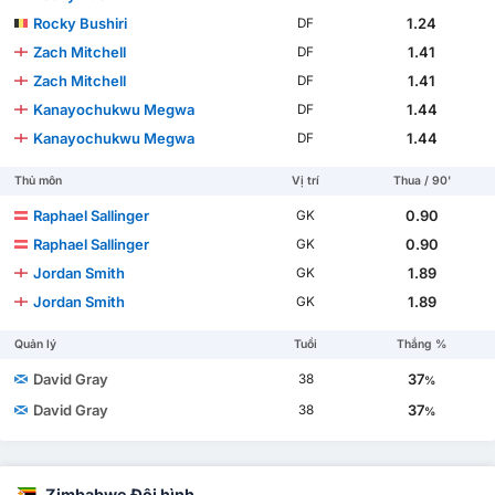
Rocky Bushiri
1.24
DF
Zach Mitchell
1.41
DF
Zach Mitchell
1.41
DF
Kanayochukwu Megwa
1.44
DF
Kanayochukwu Megwa
1.44
DF
Thủ môn
Vị trí
Thua / 90'
Raphael Sallinger
0.90
GK
Raphael Sallinger
0.90
GK
Jordan Smith
1.89
GK
Jordan Smith
1.89
GK
Quản lý
Tuổi
Thắng %
David Gray
37
38
%
David Gray
37
38
%
Zimbabwe Đội hình