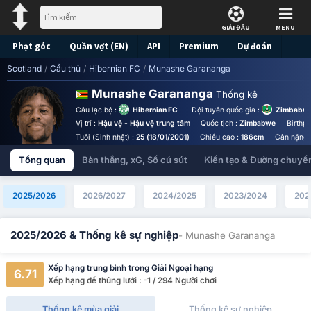
GIẢI ĐẤU
MENU
Phạt góc
Quần vợt (EN)
API
Premium
Dự đoán
Scotland
/
Cầu thủ
/
Hibernian FC
/
Munashe Garananga
Munashe Garananga
Thống kê
Câu lạc bộ :
Hibernian FC
Đội tuyển quốc gia :
Zimbabwe 
Vị trí :
Hậu vệ - Hậu vệ trung tâm
Quốc tịch :
Zimbabwe
Birthpl
Tuổi (Sinh nhật) :
25 (18/01/2001)
Chiều cao :
186cm
Cân nặng 
Tổng quan
Bàn thắng, xG, Số cú sút
Kiến tạo & Đường chuyề
2025/2026
2026/2027
2024/2025
2023/2024
202
2025/2026 & Thống kê sự nghiệp
- Munashe Garananga
Xếp hạng trung bình trong Giải Ngoại hạng
6.71
Xếp hạng để thủng lưới : -1 / 294 Người chơi
Thống kê mùa giải
Thống kê sự nghiệp