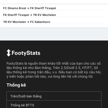
FC Dinamo Brest -> FK Sheriff Tiraspol
FK Sheriff Tiraspol -> YR KV Mechelen
YR KV Mechelen -> FC København
FootyStats là nguồn tham khảo tốt nhất của bạn cho các số
liệu thống kê như Bàn thắng, Trên 2.5/Dưới 2.5, HT/FT, Số
liệu thống kê trong trận đấu, v.v. Nếu bạn có bất kỳ câu hỏi,
ý kiến hoặc phản hồi nào, vui lòng liên hệ với chúng tôi.
Thống kê
Trên/Dưới bàn thắng
Thống kê BTTS