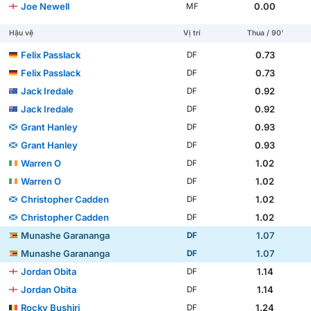
Joe Newell
0.00
MF
Hậu vệ
Vị trí
Thua / 90'
Felix Passlack
0.73
DF
Felix Passlack
0.73
DF
Jack Iredale
0.92
DF
Jack Iredale
0.92
DF
Grant Hanley
0.93
DF
Grant Hanley
0.93
DF
Warren O
1.02
DF
Warren O
1.02
DF
Christopher Cadden
1.02
DF
Christopher Cadden
1.02
DF
Munashe Garananga
1.07
DF
Munashe Garananga
1.07
DF
Jordan Obita
1.14
DF
Jordan Obita
1.14
DF
Rocky Bushiri
1.24
DF