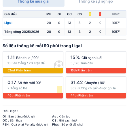
Thống kê mùa giải
Thống kê sự nghiệp
Giải đấu
MP
Gl
GC
CS
Phút
Liga I
20
0
13
3
2
0
1057'
Tổng cộng 2025/2026
20
0
13
3
2
0
1057'
Số liệu thống kê mỗi 90 phút trong Liga I
1.11
15%
Bàn thua / 90'
Giữ sạch lưới
13 Bàn thắng / 20 Trận đấu
3 / 20 Trận đấu
52nd Phần trăm
16th Phần trăm
0.17
31.42
Số thẻ mỗi 90'
Chuyền / 90'
2 Tổng số thẻ
369 Đường chuyền được ghi lại
46th Phần trăm
44th Phần trăm
Điều kiện :
Gl
: Bàn thắng được ghi
As
: Kiến tạo
GC
: Bàn thua
CS
: Giữ sạch lưới
PEN
: Quả phạt Penalty được ghi
Phút
: Số phút đã chơi