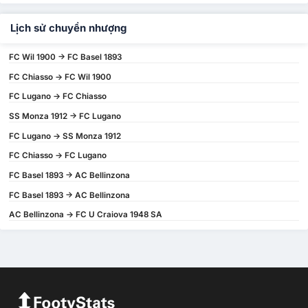
Lịch sử chuyển nhượng
FC Wil 1900 -> FC Basel 1893
FC Chiasso -> FC Wil 1900
FC Lugano -> FC Chiasso
SS Monza 1912 -> FC Lugano
FC Lugano -> SS Monza 1912
FC Chiasso -> FC Lugano
FC Basel 1893 -> AC Bellinzona
FC Basel 1893 -> AC Bellinzona
AC Bellinzona -> FC U Craiova 1948 SA