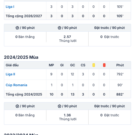
Liga I
3
0
3
0
0
0
105'
Tổng cộng 2026/2027
3
0
3
0
0
0
105'
/ 90 phút
/ 90 phút
Đặt trước / 90 phút
0
Bàn thắng
2.57
0
Đặt trước
Thủng lưới
2024/2025 Mùa
Giải đấu
MP
Gl
GC
CS
Phút
Liga II
9
0
12
3
0
0
792'
Cúp Romania
1
0
1
0
0
0
90'
Tổng cộng 2024/2025
10
0
13
3
0
0
882'
/ 90 phút
/ 90 phút
Đặt trước / 90 phút
0
Bàn thắng
1.36
0
Đặt trước
Thủng lưới