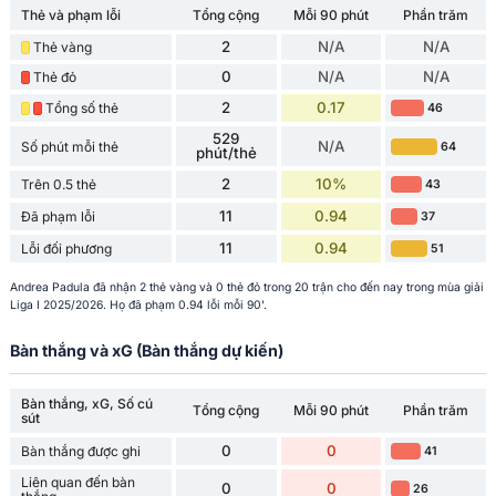
Thẻ và phạm lỗi
Tổng cộng
Mỗi 90 phút
Phần trăm
2
N/A
N/A
Thẻ vàng
0
N/A
N/A
Thẻ đỏ
2
0.17
Tổng số thẻ
46
529
N/A
Số phút mỗi thẻ
64
phút/thẻ
2
10%
Trên 0.5 thẻ
43
11
0.94
Đã phạm lỗi
37
11
0.94
Lỗi đối phương
51
Andrea Padula đã nhận 2 thẻ vàng và 0 thẻ đỏ trong 20 trận cho đến nay trong mùa giải
Liga I 2025/2026. Họ đã phạm 0.94 lỗi mỗi 90'.
Bàn thắng và xG (Bàn thắng dự kiến)
Bàn thắng, xG, Số cú
Tổng cộng
Mỗi 90 phút
Phần trăm
sút
0
0
Bàn thắng được ghi
41
Liên quan đến bàn
0
0
26