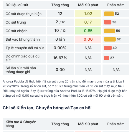
Dữ liệu cú sút
Tổng cộng
Mỗi 90 phút
Phần trăm
12
1.02
Cú sút được thực hiện
52
2
0.17
Cú sút trúng
38
/ 12
10
0.85
Cú sút chệch
59
/ 12
0 lần
0.00
Sút vào khung thành
62
0.00%
N/A
Tỷ lệ chuyển đổi cú sút
40
Độ chính xác của cú
16.67%
N/A
27
sút
Số lần sút mỗi bàn
0.00
N/A
N/A
thắng được ghi
Andrea Padula đã thực hiện 12 cú sút trong 20 trận cho đến nay trong mùa giải Liga I
2025/2026. Trong số 12 cú sút, có 2 cú sút trúng mục tiêu và 10 cú sút trượt mục tiêu.
Điều này có nghĩa là tỷ lệ sút trúng của Andrea Padula là 16.67%. Họ ghi được một bàn
thắng cứ mỗi 0.00 cú sút họ thực hiện và thực hiện 1.02 cú sút mỗi 90 phút trên sân.
Chỉ số Kiến tạo, Chuyền bóng và Tạo cơ hội
Kiến tạo & Chuyền
Tổng cộng
Mỗi 90 phút
Phần trăm
bóng