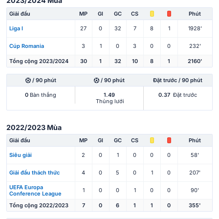
2023/2024 Mùa
Giải đấu
MP
Gl
GC
CS
Phút
Liga I
27
0
32
7
8
1
1928'
Cúp Romania
3
1
0
3
0
0
232'
Tổng cộng 2023/2024
30
1
32
10
8
1
2160'
/ 90 phút
/ 90 phút
Đặt trước / 90 phút
0
Bàn thắng
1.49
0.37
Đặt trước
Thủng lưới
2022/2023 Mùa
Giải đấu
MP
Gl
GC
CS
Phút
Siêu giải
2
0
1
0
0
0
58'
Giải đấu thách thức
4
0
5
0
1
0
207'
UEFA Europa
1
0
0
1
0
0
90'
Conference League
Tổng cộng 2022/2023
7
0
6
1
1
0
355'