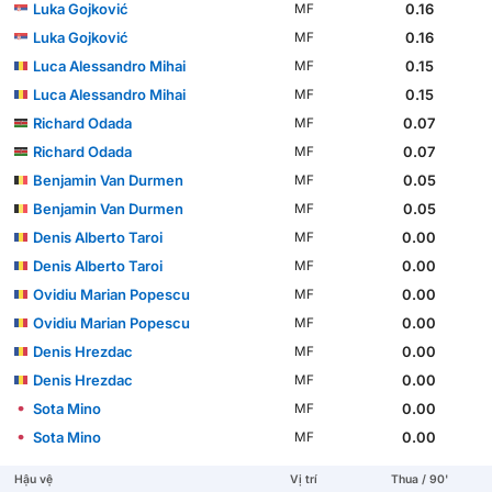
Luka Gojković
0.16
MF
Luka Gojković
0.16
MF
Luca Alessandro Mihai
0.15
MF
Luca Alessandro Mihai
0.15
MF
Richard Odada
0.07
MF
Richard Odada
0.07
MF
Benjamin Van Durmen
0.05
MF
Benjamin Van Durmen
0.05
MF
Denis Alberto Taroi
0.00
MF
Denis Alberto Taroi
0.00
MF
Ovidiu Marian Popescu
0.00
MF
Ovidiu Marian Popescu
0.00
MF
Denis Hrezdac
0.00
MF
Denis Hrezdac
0.00
MF
Sota Mino
0.00
MF
Sota Mino
0.00
MF
Hậu vệ
Vị trí
Thua / 90'