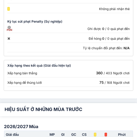
Không phải nhận thẻ
Kỷ lục sút phạt Penalty (Sự nghiệp)
Ghi được
0
/ 0 quả phạt đền
PEN
Để hỏng
0
/ 0 quả phạt đền
Tỷ lệ chuyển đổi phạt đền:
N/A
Xếp hạng theo kết quả (Giải đấu hiện tại)
360
Xếp hạng bàn thắng
/ 403 Người chơi
75
Xếp hạng để thủng lưới
/ 168 Người chơi
HIỆU SUẤT Ở NHỮNG MÙA TRƯỚC
2026/2027 Mùa
Giải đấu
MP
Gl
GC
CS
Phút