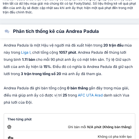
trên tất cả dữ liệu mùa giải mà chúng tôi có tại FootyStats). Số liệu thống kê về quả phạt
đền của anh ấy sẽ được cập nhật sau khi anh ấy thực hiện một quả phạt đền trong một
trận đấu chính thức.
Phân tích thống kê của Andrea Padula
Andrea Padula là một Hậu vệ người mà đã xuất hiện trong
20 trận đấu
mùa
này trong
Liga I
, chơi tổng cộng
1057 phút
. Andrea Padula để thủng lưới
trung bình
1.11 bàn
cho mỗi 90 phút anh ấy có mặt trên sân. Tỷ lệ Giữ sạch
lưới của anh ấy hiện là
15%
. Điều đó có nghĩa là Andrea Padula đã giữ sạch
lưới trong
3 trận trong tổng số 20
mà anh ấy đã tham gia.
Andrea Padula đã ghi bàn tổng cộng
0 bàn thắng
gần đây trong mùa giải,
điều mà giúp anh ấy có được vị trí
25
trong
AFC UTA Arad
danh sách Vua
phá lưới của Đội.
Theo từng phút
Ghi bàn mỗi
N/A phút (Không bàn thắng)
Không có pha kiến ​​tạo