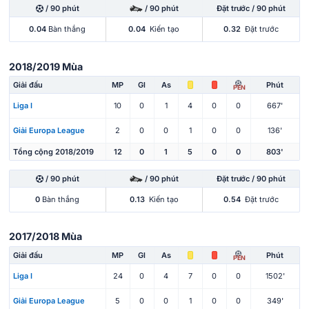
/ 90 phút
/ 90 phút
Đặt trước / 90 phút
0.04
Bàn thắng
0.04
Kiến tạo
0.32
Đặt trước
2018/2019 Mùa
Giải đấu
MP
Gl
As
Phút
PEN
Liga I
10
0
1
4
0
0
667'
Giải Europa League
2
0
0
1
0
0
136'
Tổng cộng 2018/2019
12
0
1
5
0
0
803'
/ 90 phút
/ 90 phút
Đặt trước / 90 phút
0
Bàn thắng
0.13
Kiến tạo
0.54
Đặt trước
2017/2018 Mùa
Giải đấu
MP
Gl
As
Phút
PEN
Liga I
24
0
4
7
0
0
1502'
Giải Europa League
5
0
0
1
0
0
349'