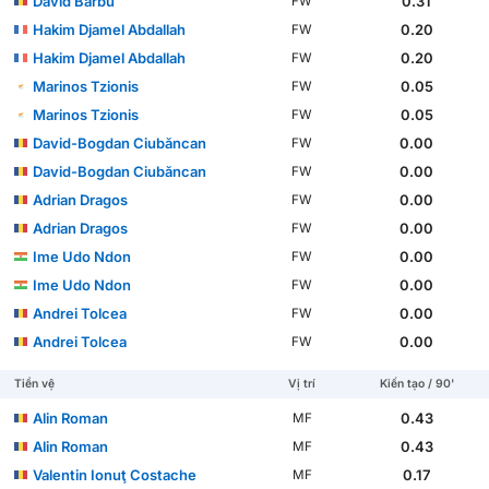
David Barbu
0.31
FW
Hakim Djamel Abdallah
0.20
FW
Hakim Djamel Abdallah
0.20
FW
Marinos Tzionis
0.05
FW
Marinos Tzionis
0.05
FW
David-Bogdan Ciubăncan
0.00
FW
David-Bogdan Ciubăncan
0.00
FW
Adrian Dragos
0.00
FW
Adrian Dragos
0.00
FW
Ime Udo Ndon
0.00
FW
Ime Udo Ndon
0.00
FW
Andrei Tolcea
0.00
FW
Andrei Tolcea
0.00
FW
Tiền vệ
Vị trí
Kiến tạo / 90'
Alin Roman
0.43
MF
Alin Roman
0.43
MF
Valentin Ionuţ Costache
0.17
MF