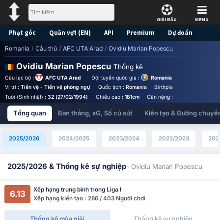
GIẢI ĐẤU
MENU
Phạt góc
Quần vợt (EN)
API
Premium
Dự đoán
Romania
/
Cầu thủ
/
AFC UTA Arad
/
Ovidiu Marian Popescu
Ovidiu Marian Popescu
Thống kê
Câu lạc bộ :
AFC UTA Arad
Đội tuyển quốc gia :
Romania Đội tuyển Quốc gia
Vị trí :
Tiền vệ - Tiền vệ phòng ngự
Quốc tịch :
Romania
Birthplace :
Reşiţa - Roma
Tuổi (Sinh nhật) :
32 (27/02/1994)
Chiều cao :
181cm
Cân nặng :
77kg
Lương hàn
Tổng quan
Bàn thắng, xG, Số cú sút
Kiến tạo & Đường chuyề
2025/2026
2024/2025
2023/2024
2022/2023
202
2025/2026 & Thống kê sự nghiệp
- Ovidiu Marian Popescu
Xếp hạng trung bình trong Liga I
6.13
Xếp hạng kiến tạo : 286 / 403 Người chơi
Thống kê mùa giải
Thống kê sự nghiệp