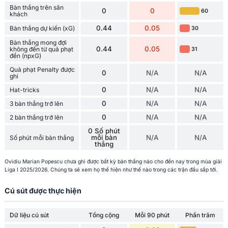
Bàn thắng trên sân
0
0
60
khách
0.44
0.05
Bàn thắng dự kiến (xG)
30
Bàn thắng mong đợi
0.44
0.05
không đến từ quả phạt
31
đền (npxG)
Quả phạt Penalty được
0
N/A
N/A
ghi
0
N/A
N/A
Hat-tricks
0
N/A
N/A
3 bàn thắng trở lên
0
N/A
N/A
2 bàn thắng trở lên
0 Số phút
mỗi bàn
N/A
N/A
Số phút mỗi bàn thắng
thắng
Ovidiu Marian Popescu chưa ghi được bất kỳ bàn thắng nào cho đến nay trong mùa giải
Liga I 2025/2026. Chúng ta sẽ xem họ thể hiện như thế nào trong các trận đấu sắp tới.
Cú sút được thực hiện
Dữ liệu cú sút
Tổng cộng
Mỗi 90 phút
Phần trăm