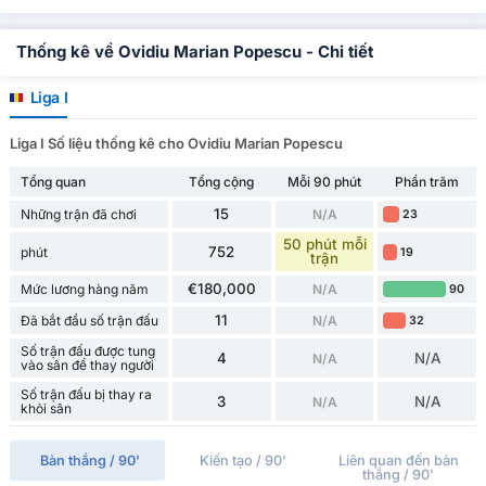
Thống kê về Ovidiu Marian Popescu - Chi tiết
Liga I
Liga I Số liệu thống kê cho Ovidiu Marian Popescu
Tổng quan
Tổng cộng
Mỗi 90 phút
Phần trăm
15
Những trận đã chơi
N/A
23
50 phút mỗi
752
phút
19
trận
€180,000
Mức lương hàng năm
N/A
90
11
Đã bắt đầu số trận đấu
N/A
32
Số trận đấu được tung
4
N/A
N/A
vào sân để thay người
Số trận đấu bị thay ra
3
N/A
N/A
khỏi sân
Bàn thắng / 90'
Kiến tạo / 90'
Liên quan đến bàn
thắng / 90'