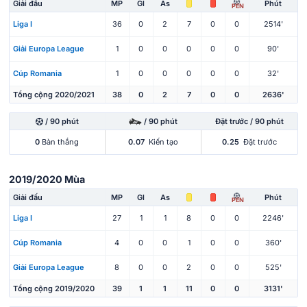
Giải đấu
MP
Gl
As
Phút
PEN
Liga I
36
0
2
7
0
0
2514'
Giải Europa League
1
0
0
0
0
0
90'
Cúp Romania
1
0
0
0
0
0
32'
Tổng cộng 2020/2021
38
0
2
7
0
0
2636'
/ 90 phút
/ 90 phút
Đặt trước / 90 phút
0
Bàn thắng
0.07
Kiến tạo
0.25
Đặt trước
2019/2020 Mùa
Giải đấu
MP
Gl
As
Phút
PEN
Liga I
27
1
1
8
0
0
2246'
Cúp Romania
4
0
0
1
0
0
360'
Giải Europa League
8
0
0
2
0
0
525'
Tổng cộng 2019/2020
39
1
1
11
0
0
3131'