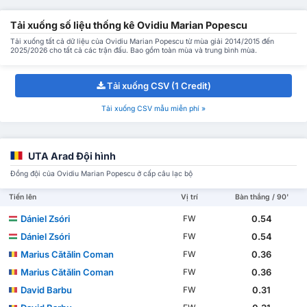
Tải xuống số liệu thống kê Ovidiu Marian Popescu
Tải xuống tất cả dữ liệu của Ovidiu Marian Popescu từ mùa giải 2014/2015 đến
2025/2026 cho tất cả các trận đấu. Bao gồm toàn mùa và trung bình mùa.
Tải xuống CSV (1 Credit)
Tải xuống CSV mẫu miễn phí »
UTA Arad Đội hình
Đồng đội của Ovidiu Marian Popescu ở cấp câu lạc bộ
Tiến lên
Vị trí
Bàn thắng / 90'
Dániel Zsóri
0.54
FW
Dániel Zsóri
0.54
FW
Marius Cătălin Coman
0.36
FW
Marius Cătălin Coman
0.36
FW
David Barbu
0.31
FW