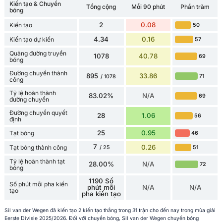
Kiến tạo & Chuyền
Tổng cộng
Mỗi 90 phút
Phần trăm
bóng
2
0.08
Kiến tạo
50
4.34
0.16
Kiến tạo dự kiến
57
Quảng đường truyền
1078
40.78
69
bóng
Đường chuyền thành
895
33.86
71
/ 1078
công
Tỷ lệ hoàn thành
83.02%
N/A
69
đường chuyền
Đường chuyền quyết
28
1.06
56
định
25
0.95
Tạt bóng
46
7
0.26
Tạt bóng thành công
51
/ 25
Tỷ lệ hoàn thành tạt
28.00%
N/A
72
bóng
1190 Số
Số phút mỗi pha kiến ​​
phút mỗi
N/A
N/A
tạo
pha kiến ​​tạo
Sil van der Wegen đã kiến tạo 2 kiến tạo thắng trong 31 trận cho đến nay trong mùa giải
Eerste Divisie 2025/2026. Đối với chuyền bóng, Sil van der Wegen chuyền bóng