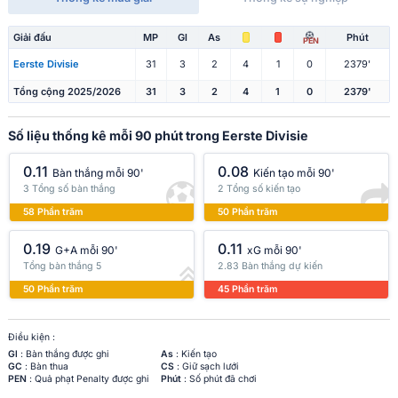
Giải đấu
MP
Gl
As
Phút
PEN
Eerste Divisie
31
3
2
4
1
0
2379'
Tổng cộng 2025/2026
31
3
2
4
1
0
2379'
Số liệu thống kê mỗi 90 phút trong Eerste Divisie
0.11
0.08
Bàn thắng mỗi 90'
Kiến tạo mỗi 90'
3 Tổng số bàn thắng
2 Tổng số kiến tạo
58 Phần trăm
50 Phần trăm
0.19
0.11
G+A mỗi 90'
xG mỗi 90'
Tổng bàn thắng 5
2.83 Bàn thắng dự kiến
50 Phần trăm
45 Phần trăm
Điều kiện :
Gl
: Bàn thắng được ghi
As
: Kiến tạo
GC
: Bàn thua
CS
: Giữ sạch lưới
PEN
: Quả phạt Penalty được ghi
Phút
: Số phút đã chơi