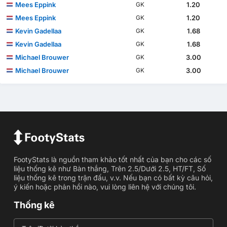
Mees Eppink
1.20
GK
Mees Eppink
1.20
GK
Kevin Gadellaa
1.68
GK
Kevin Gadellaa
1.68
GK
Michael Brouwer
3.00
GK
Michael Brouwer
3.00
GK
FootyStats là nguồn tham khảo tốt nhất của bạn cho các số
liệu thống kê như Bàn thắng, Trên 2.5/Dưới 2.5, HT/FT, Số
liệu thống kê trong trận đấu, v.v. Nếu bạn có bất kỳ câu hỏi,
ý kiến hoặc phản hồi nào, vui lòng liên hệ với chúng tôi.
Thống kê