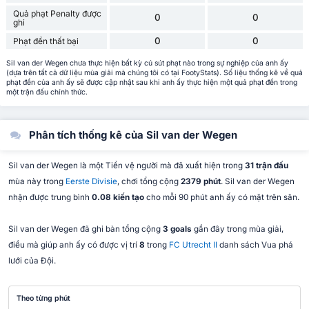
Quả phạt Penalty được
0
0
ghi
0
0
Phạt đền thất bại
Sil van der Wegen chưa thực hiện bất kỳ cú sút phạt nào trong sự nghiệp của anh ấy
(dựa trên tất cả dữ liệu mùa giải mà chúng tôi có tại FootyStats). Số liệu thống kê về quả
phạt đền của anh ấy sẽ được cập nhật sau khi anh ấy thực hiện một quả phạt đền trong
một trận đấu chính thức.
Phân tích thống kê của Sil van der Wegen
Sil van der Wegen là một Tiền vệ người mà đã xuất hiện trong
31 trận đấu
mùa này trong
Eerste Divisie
, chơi tổng cộng
2379 phút
. Sil van der Wegen
nhận được trung bình
0.08 kiến tạo
cho mỗi 90 phút anh ấy có mặt trên sân.
Sil van der Wegen đã ghi bàn tổng cộng
3 goals
gần đây trong mùa giải,
điều mà giúp anh ấy có được vị trí
8
trong
FC Utrecht II
danh sách Vua phá
lưới của Đội.
Theo từng phút