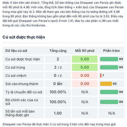
được 0 bàn trên sân khách. Tổng thể, Số bàn thắng của Shaqueel van Persie ghi được
mỗi 90 phút là 4.86. Hơn nữa, tổng G/A (bàn thắng + kiến tạo) của Shaqueel van Persie
trong mùa giải này là 2. Mức độ tham gia vào bàn thắng của họ tương đương với 4.86
trong 90 phút. Bàn thắng không bao gồm phạt đền mỗi 90 phút của họ là 3.52. Điều này
đặt kết quả Shaqueel van Persie's npxG ở mức 1.41, đưa họ vào phân vị 99 cao nhất
trong số các cầu thủ Eredivisie.
Cú sút được thực hiện
Dữ liệu cú sút
Tổng cộng
Mỗi 90 phút
Phần trăm
2
5.00
Cú sút được thực hiện
99
2
5.00
Cú sút trúng
99
/ 2
0
0.00
Cú sút chệch
7
/ 2
0 lần
0.00
Sút vào khung thành
65
100.00%
N/A
Tỷ lệ chuyển đổi cú sút
99
Độ chính xác của cú
100.00%
N/A
99
sút
Số lần sút mỗi bàn
1.00
N/A
N/A
thắng được ghi
Shaqueel van Persie đã thực hiện 2 cú sút trong 3 trận cho đến nay trong mùa giải