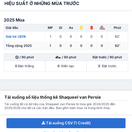
HIỆU SUẤT Ở NHỮNG MÙA TRƯỚC
2025 Mùa
Giải đấu
MP
Gl
As
Phút
PEN
Giải trẻ UEFA
1
0
0
0
0
0
62'
Tổng cộng 2025
1
0
0
0
0
0
62'
/ 90 phút
/ 90 phút
Đặt trước / 90 phút
0
Bàn thắng
0
Kiến tạo
0
Đặt trước
Tải xuống số liệu thống kê Shaqueel van Persie
Tải xuống tất cả dữ liệu của Shaqueel van Persie từ mùa giải 2024/2025 đến
2025/2026 cho tất cả các trận đấu. Bao gồm toàn mùa và trung bình mùa.
Tải xuống CSV (1 Credit)