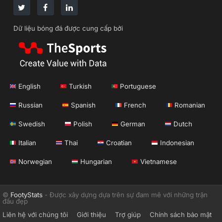
Dữ liệu bóng đá được cung cấp bởi
English
Turkish
Portuguese
Russian
Spanish
French
Romanian
Swedish
Polish
German
Dutch
Italian
Thai
Croatian
Indonesian
Norwegian
Hungarian
Vietnamese
©
FootyStats
- Được xây dựng dựa trên sự đam mê với những trận
đấu đẹp
Liên hệ với chúng tôi
Giới thiệu
Trợ giúp
Chính sách bảo mật