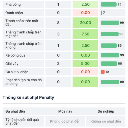
1
2.50
Phá bóng
85
0
0.00
Đánh chặn
7
Tranh chấp trên mặt
8
20.00
99
đất
Thắng tranh chấp trên
3
7.50
95
mặt đất
Thắng tranh chấp trên
1
2.50
86
không
0
0.00
Rê bóng qua
99
2
5.00
Giải vây
88
0
0.00
Cú sút bị chặn
19
Phạt đền tạo ra cho đối
0
0.00
99
phương
Thống kê sút phạt Penalty
Đá phạt đền
Mùa này
Sự nghiệp
Tỷ lệ chuyển đổi quả
Không có phạt đền
Không có phạt đền
phạt đền