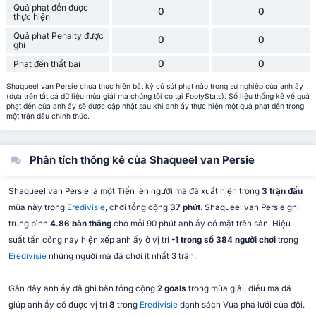
Quả phạt đền được
0
0
thực hiện
Quả phạt Penalty được
0
0
ghi
0
0
Phạt đền thất bại
Shaqueel van Persie chưa thực hiện bất kỳ cú sút phạt nào trong sự nghiệp của anh ấy
(dựa trên tất cả dữ liệu mùa giải mà chúng tôi có tại FootyStats). Số liệu thống kê về quả
phạt đền của anh ấy sẽ được cập nhật sau khi anh ấy thực hiện một quả phạt đền trong
một trận đấu chính thức.
Phân tích thống kê của Shaqueel van Persie
Shaqueel van Persie là một Tiến lên người mà đã xuất hiện trong
3 trận đấu
mùa này trong
Eredivisie
, chơi tổng cộng
37 phút
. Shaqueel van Persie ghi
trung bình
4.86 bàn thắng
cho mỗi 90 phút anh ấy có mặt trên sân. Hiệu
suất tấn công này hiện xếp anh ấy ở vị trí
-1 trong số 384 người chơi
trong
Eredivisie
những người mà đã chơi ít nhất 3 trận.
Gần đây anh ấy đã ghi bàn tổng cộng
2 goals
trong mùa giải, điều mà đã
giúp anh ấy có được vị trí
8
trong
Eredivisie
danh sách Vua phá lưới của đội.