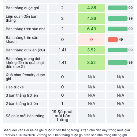
2
4.86
Bàn thắng được ghi
99
Liên quan đến bàn
2
4.86
99
thắng
2
6.43
Bàn thắng trên sân nhà
99
Bàn thắng trên sân
0
0
49
khách
1.41
3.52
Bàn thắng dự kiến (xG)
99
Bàn thắng mong đợi
1.41
3.52
không đến từ quả phạt
99
đền (npxG)
Quả phạt Penalty được
0
N/A
N/A
ghi
0
N/A
N/A
Hat-tricks
0
N/A
N/A
3 bàn thắng trở lên
1
N/A
N/A
2 bàn thắng trở lên
19 Số phút
mỗi bàn
N/A
N/A
Số phút mỗi bàn thắng
thắng
Shaqueel van Persie đã ghi được 2 bàn thắng trong 3 trận cho đến nay trong mùa giải
Eredivisie 2025/2026. 2 trong số 2 bàn thắng được ghi trên sân nhà trong khi họ ghi