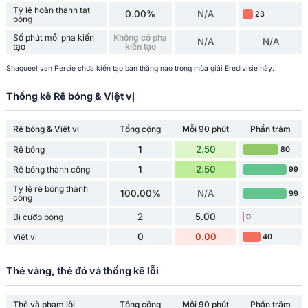
Tỷ lệ hoàn thành tạt
0.00%
N/A
23
bóng
Số phút mỗi pha kiến ​​
Không có pha
N/A
N/A
tạo
kiến ​​tạo
Shaqueel van Persie chưa kiến ​​tạo bàn thắng nào trong mùa giải Eredivisie này.
Thống kê Rê bóng & Việt vị
Rê bóng & Việt vị
Tổng cộng
Mỗi 90 phút
Phần trăm
1
2.50
Rê bóng
80
1
2.50
Rê bóng thành công
99
Tỷ lệ rê bóng thành
100.00%
N/A
99
công
2
5.00
Bị cướp bóng
0
0
0.00
Việt vị
40
Thẻ vàng, thẻ đỏ và thống kê lỗi
Thẻ và phạm lỗi
Tổng cộng
Mỗi 90 phút
Phần trăm