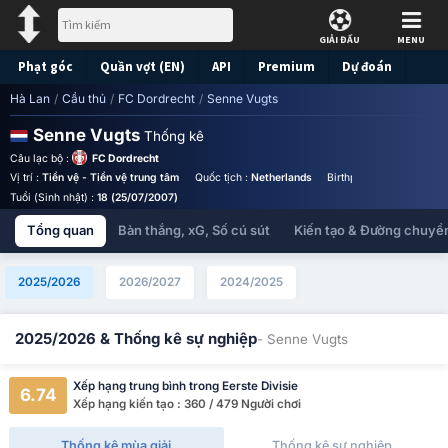
GIẢI ĐẤU
MENU
Phạt góc
Quần vợt (EN)
API
Premium
Dự đoán
Hà Lan
/
Cầu thủ
/
FC Dordrecht
/
Senne Vugts
Senne Vugts
Thống kê
Câu lạc bộ :
FC Dordrecht
Vị trí :
Tiền vệ - Tiền vệ trung tâm
Quốc tịch :
Netherlands
Birthplace :
Netherlands
Tuổi (Sinh nhật) :
18 (25/07/2007)
Tổng quan
Bàn thắng, xG, Số cú sút
Kiến tạo & Đường chuyề
2025/2026
2026/2027
2024/2025
2025/2026 & Thống kê sự nghiệp
- Senne Vugts
Xếp hạng trung bình trong Eerste Divisie
6.74
Xếp hạng kiến tạo : 360 / 479 Người chơi
Thống kê mùa giải
Thống kê sự nghiệp