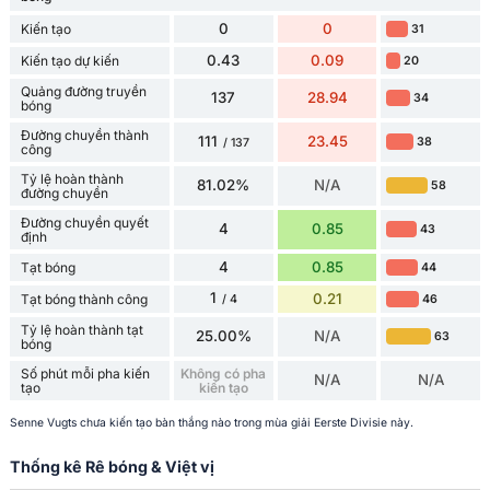
0
0
Kiến tạo
31
0.43
0.09
Kiến tạo dự kiến
20
Quảng đường truyền
137
28.94
34
bóng
Đường chuyền thành
111
23.45
38
/ 137
công
Tỷ lệ hoàn thành
81.02%
N/A
58
đường chuyền
Đường chuyền quyết
4
0.85
43
định
4
0.85
Tạt bóng
44
1
0.21
Tạt bóng thành công
46
/ 4
Tỷ lệ hoàn thành tạt
25.00%
N/A
63
bóng
Số phút mỗi pha kiến ​​
Không có pha
N/A
N/A
tạo
kiến ​​tạo
Senne Vugts chưa kiến ​​tạo bàn thắng nào trong mùa giải Eerste Divisie này.
Thống kê Rê bóng & Việt vị