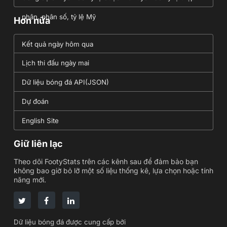
phân, phân số, tỷ lệ Mỹ
Hơn nữa
Kết quả ngày hôm qua
Lịch thi đấu ngày mai
Dữ liệu bóng đá API(JSON)
Dự đoán
English Site
Giữ liên lạc
Theo dõi FootyStats trên các kênh sau để đảm bảo bạn
không bao giờ bỏ lỡ một số liệu thống kê, lựa chọn hoặc tính
năng mới.
Dữ liệu bóng đá được cung cấp bởi