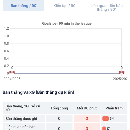
Bàn thắng / 90'
Kiến tạo / 90'
Liên quan đến bàn
thắng / 90'
Bàn thắng và xG (Bàn thắng dự kiến)
Bàn thắng, xG, Số cú
Tổng cộng
Mỗi 90 phút
Phần trăm
sút
0
0
Bàn thắng được ghi
34
Liên quan đến bàn
0
0
17