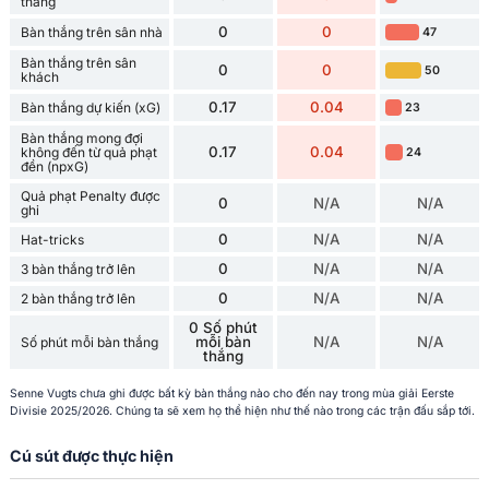
thắng
0
0
Bàn thắng trên sân nhà
47
Bàn thắng trên sân
0
0
50
khách
0.17
0.04
Bàn thắng dự kiến (xG)
23
Bàn thắng mong đợi
0.17
0.04
không đến từ quả phạt
24
đền (npxG)
Quả phạt Penalty được
0
N/A
N/A
ghi
0
N/A
N/A
Hat-tricks
0
N/A
N/A
3 bàn thắng trở lên
0
N/A
N/A
2 bàn thắng trở lên
0 Số phút
mỗi bàn
N/A
N/A
Số phút mỗi bàn thắng
thắng
Senne Vugts chưa ghi được bất kỳ bàn thắng nào cho đến nay trong mùa giải Eerste
Divisie 2025/2026. Chúng ta sẽ xem họ thể hiện như thế nào trong các trận đấu sắp tới.
Cú sút được thực hiện