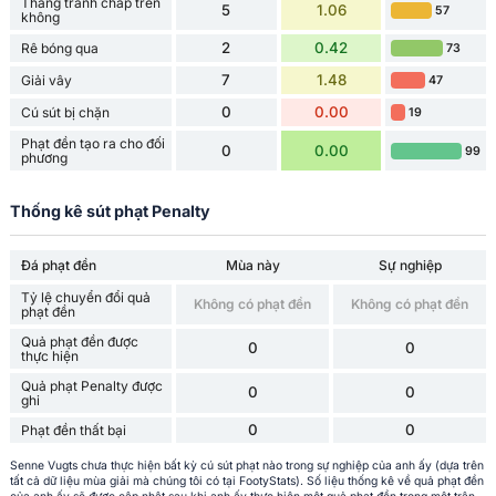
Thắng tranh chấp trên
5
1.06
57
không
2
0.42
Rê bóng qua
73
7
1.48
Giải vây
47
0
0.00
Cú sút bị chặn
19
Phạt đền tạo ra cho đối
0
0.00
99
phương
Thống kê sút phạt Penalty
Đá phạt đền
Mùa này
Sự nghiệp
Tỷ lệ chuyển đổi quả
Không có phạt đền
Không có phạt đền
phạt đền
Quả phạt đền được
0
0
thực hiện
Quả phạt Penalty được
0
0
ghi
0
0
Phạt đền thất bại
Senne Vugts chưa thực hiện bất kỳ cú sút phạt nào trong sự nghiệp của anh ấy (dựa trên
tất cả dữ liệu mùa giải mà chúng tôi có tại FootyStats). Số liệu thống kê về quả phạt đền