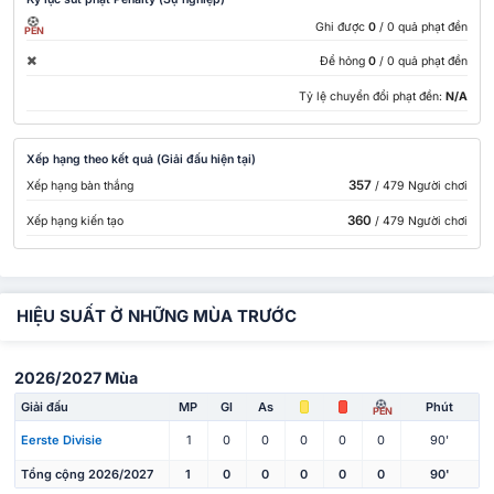
Ghi được
0
/ 0 quả phạt đền
PEN
Để hỏng
0
/ 0 quả phạt đền
Tỷ lệ chuyển đổi phạt đền:
N/A
Xếp hạng theo kết quả (Giải đấu hiện tại)
357
Xếp hạng bàn thắng
/ 479 Người chơi
360
Xếp hạng kiến tạo
/ 479 Người chơi
HIỆU SUẤT Ở NHỮNG MÙA TRƯỚC
2026/2027 Mùa
Giải đấu
MP
Gl
As
Phút
PEN
Eerste Divisie
1
0
0
0
0
0
90'
Tổng cộng 2026/2027
1
0
0
0
0
0
90'