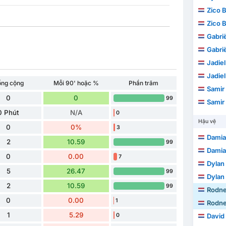
Zico 
Zico 
Gabrië
Gabrië
Jadie
Jadie
ổng cộng
Mỗi 90' hoặc %
Phần trăm
Samir 
0
0
99
Samir 
0 Phút
N/A
0
Hậu vệ
0
0%
3
Damia
2
10.59
99
Damia
0
0.00
7
Dylan
5
26.47
99
Dylan
2
10.59
99
Rodne
0
0.00
1
Rodne
1
5.29
0
David