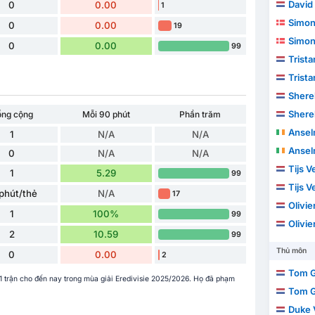
David
0
0.00
1
Simon
0
0.00
19
Simon
0
0.00
99
Trista
Trista
Shere
Shere
ổng cộng
Mỗi 90 phút
Phần trăm
Anselm
1
N/A
N/A
Anselm
0
N/A
N/A
Tijs V
1
5.29
99
Tijs V
 phút/thẻ
N/A
17
Olivie
1
100%
99
Olivie
2
10.59
99
Thủ môn
0
0.00
2
Tom G
1 trận cho đến nay trong mùa giải Eredivisie 2025/2026. Họ đã phạm
Tom G
Duke 