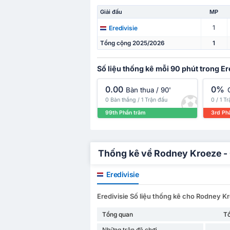
Giải đấu
MP
1
Eredivisie
Tổng cộng 2025/2026
1
Số liệu thống kê mỗi 90 phút trong Er
0.00
0%
Bàn thua / 90'
0 Bàn thắng / 1 Trận đấu
0 / 1 T
99th Phần trăm
3rd Ph
Thống kê về Rodney Kroeze - C
Eredivisie
Eredivisie Số liệu thống kê cho Rodney K
Tổng quan
T
Những trận đã chơi