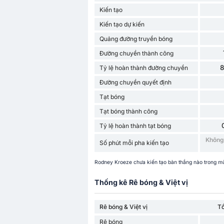
Kiến tạo
Kiến tạo dự kiến
Quảng đường truyền bóng
Đường chuyền thành công
Tỷ lệ hoàn thành đường chuyền
Đường chuyền quyết định
Tạt bóng
Tạt bóng thành công
Tỷ lệ hoàn thành tạt bóng
Không 
Số phút mỗi pha kiến ​​tạo
Rodney Kroeze chưa kiến ​​tạo bàn thắng nào trong mù
Thống kê Rê bóng & Việt vị
Rê bóng & Việt vị
T
Rê bóng