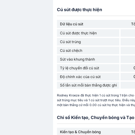
Cú sút được thực hiện
Dữ liệu cú sút
T
Cú sút được thực hiện
Cú sút trúng
Cú sút chệch
Sút vào khung thành
Tỷ lệ chuyển đổi cú sút
Độ chính xác của cú sút
Số lần sút mỗi bàn thắng được ghi
Rodney Kroeze đã thực hiện 1 cú sút trong 1 trận cho
sút trúng mục tiêu và 1 cú sút trượt mục tiêu. Điều n
một bàn thắng cứ mỗi 0.00 cú sút họ thực hiện và thự
Chỉ số Kiến tạo, Chuyền bóng và Tạo 
Kiến tạo & Chuyền bóng
T