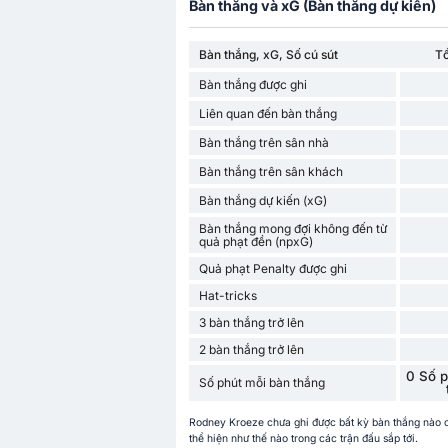
Bàn thắng và xG (Bàn thắng dự kiến)
Bàn thắng, xG, Số cú sút
T
Bàn thắng được ghi
Liên quan đến bàn thắng
Bàn thắng trên sân nhà
Bàn thắng trên sân khách
Bàn thắng dự kiến (xG)
Bàn thắng mong đợi không đến từ
quả phạt đền (npxG)
Quả phạt Penalty được ghi
Hat-tricks
3 bàn thắng trở lên
2 bàn thắng trở lên
0 Số p
Số phút mỗi bàn thắng
Rodney Kroeze chưa ghi được bất kỳ bàn thắng nào c
thể hiện như thế nào trong các trận đấu sắp tới.