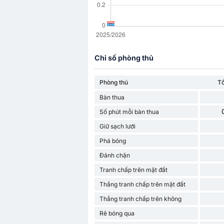
Chỉ số phòng thủ
Phòng thủ
T
Bàn thua
Số phút mỗi bàn thua
Giữ sạch lưới
Phá bóng
Đánh chặn
Tranh chấp trên mặt đất
Thắng tranh chấp trên mặt đất
Thắng tranh chấp trên không
Rê bóng qua