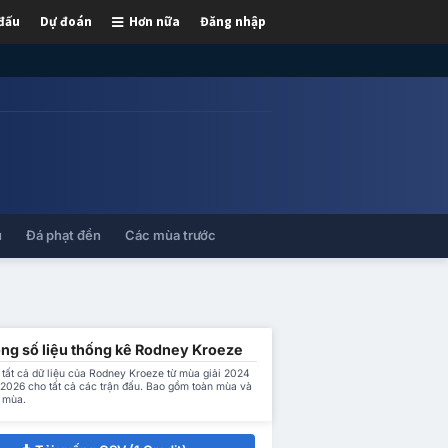
 đấu
Dự đoán
Hơn nữa
Đăng nhập
ủ
Đá phạt đền
Các mùa trước
ống số liệu thống kê Rodney Kroeze
 tất cả dữ liệu của Rodney Kroeze từ mùa giải 2024
2026 cho tất cả các trận đấu. Bao gồm toàn mùa và
h mùa.