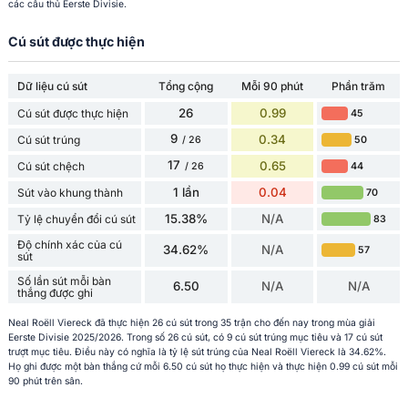
các cầu thủ Eerste Divisie.
Cú sút được thực hiện
Dữ liệu cú sút
Tổng cộng
Mỗi 90 phút
Phần trăm
26
0.99
Cú sút được thực hiện
45
9
0.34
Cú sút trúng
50
/ 26
17
0.65
Cú sút chệch
44
/ 26
1 lần
0.04
Sút vào khung thành
70
15.38%
N/A
Tỷ lệ chuyển đổi cú sút
83
Độ chính xác của cú
34.62%
N/A
57
sút
Số lần sút mỗi bàn
6.50
N/A
N/A
thắng được ghi
Neal Roëll Viereck đã thực hiện 26 cú sút trong 35 trận cho đến nay trong mùa giải
Eerste Divisie 2025/2026. Trong số 26 cú sút, có 9 cú sút trúng mục tiêu và 17 cú sút
trượt mục tiêu. Điều này có nghĩa là tỷ lệ sút trúng của Neal Roëll Viereck là 34.62%.
Họ ghi được một bàn thắng cứ mỗi 6.50 cú sút họ thực hiện và thực hiện 0.99 cú sút mỗi
90 phút trên sân.