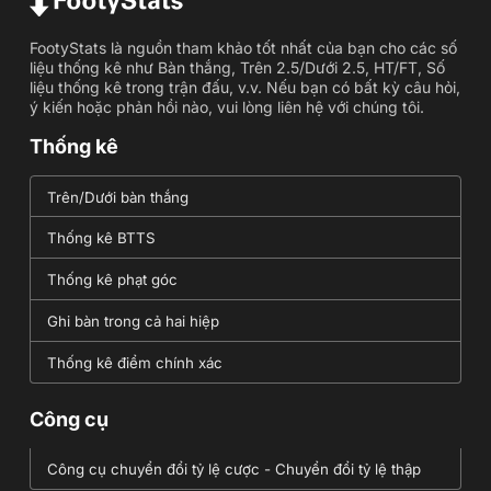
FootyStats là nguồn tham khảo tốt nhất của bạn cho các số
liệu thống kê như Bàn thắng, Trên 2.5/Dưới 2.5, HT/FT, Số
liệu thống kê trong trận đấu, v.v. Nếu bạn có bất kỳ câu hỏi,
ý kiến hoặc phản hồi nào, vui lòng liên hệ với chúng tôi.
Thống kê
Trên/Dưới bàn thắng
Thống kê BTTS
Thống kê phạt góc
Ghi bàn trong cả hai hiệp
Thống kê điểm chính xác
Công cụ
Công cụ chuyển đổi tỷ lệ cược - Chuyển đổi tỷ lệ thập