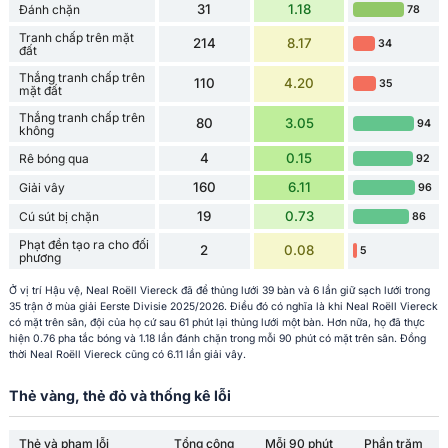
31
1.18
Đánh chặn
78
Tranh chấp trên mặt
214
8.17
34
đất
Thắng tranh chấp trên
110
4.20
35
mặt đất
Thắng tranh chấp trên
80
3.05
94
không
4
0.15
Rê bóng qua
92
160
6.11
Giải vây
96
19
0.73
Cú sút bị chặn
86
Phạt đền tạo ra cho đối
2
0.08
5
phương
Ở vị trí Hậu vệ, Neal Roëll Viereck đã để thủng lưới 39 bàn và 6 lần giữ sạch lưới trong
35 trận ở mùa giải Eerste Divisie 2025/2026. Điều đó có nghĩa là khi Neal Roëll Viereck
có mặt trên sân, đội của họ cứ sau 61 phút lại thủng lưới một bàn. Hơn nữa, họ đã thực
hiện 0.76 pha tắc bóng và 1.18 lần đánh chặn trong mỗi 90 phút có mặt trên sân. Đồng
thời Neal Roëll Viereck cũng có 6.11 lần giải vây.
Thẻ vàng, thẻ đỏ và thống kê lỗi
Thẻ và phạm lỗi
Tổng cộng
Mỗi 90 phút
Phần trăm