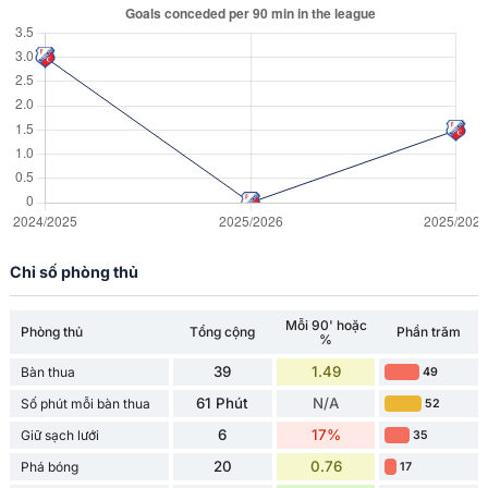
Chỉ số phòng thủ
Mỗi 90' hoặc
Phòng thủ
Tổng cộng
Phần trăm
%
39
1.49
Bàn thua
49
61 Phút
N/A
Số phút mỗi bàn thua
52
6
17%
Giữ sạch lưới
35
20
0.76
Phá bóng
17