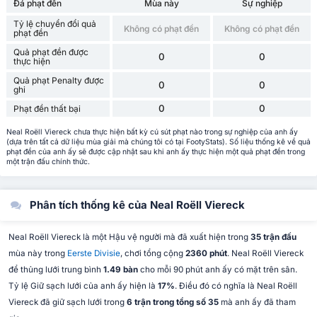
Đá phạt đền
Mùa này
Sự nghiệp
Tỷ lệ chuyển đổi quả
Không có phạt đền
Không có phạt đền
phạt đền
Quả phạt đền được
0
0
thực hiện
Quả phạt Penalty được
0
0
ghi
0
0
Phạt đền thất bại
Neal Roëll Viereck chưa thực hiện bất kỳ cú sút phạt nào trong sự nghiệp của anh ấy
(dựa trên tất cả dữ liệu mùa giải mà chúng tôi có tại FootyStats). Số liệu thống kê về quả
phạt đền của anh ấy sẽ được cập nhật sau khi anh ấy thực hiện một quả phạt đền trong
một trận đấu chính thức.
Phân tích thống kê của Neal Roëll Viereck
Neal Roëll Viereck là một Hậu vệ người mà đã xuất hiện trong
35 trận đấu
mùa này trong
Eerste Divisie
, chơi tổng cộng
2360 phút
. Neal Roëll Viereck
để thủng lưới trung bình
1.49 bàn
cho mỗi 90 phút anh ấy có mặt trên sân.
Tỷ lệ Giữ sạch lưới của anh ấy hiện là
17%
. Điều đó có nghĩa là Neal Roëll
Viereck đã giữ sạch lưới trong
6 trận trong tổng số 35
mà anh ấy đã tham