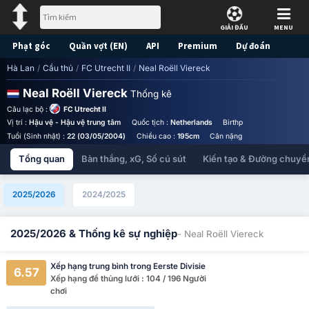
GIẢI ĐẤU
MENU
Phạt góc
Quần vợt (EN)
API
Premium
Dự đoán
Hà Lan
/
Cầu thủ
/
FC Utrecht II
/
Neal Roëll Viereck
Neal Roëll Viereck
Thống kê
Câu lạc bộ :
FC Utrecht II
Vị trí :
Hậu vệ - Hậu vệ trung tâm
Quốc tịch :
Netherlands
Birthplace :
Netherlands 
Tuổi (Sinh nhật) :
22 (03/05/2004)
Chiều cao :
195cm
Cân nặng :
78kg
Tổng quan
Bàn thắng, xG, Số cú sút
Kiến tạo & Đường chuyề
2025/2026
2024/2025
2025/2026 & Thống kê sự nghiệp
- Neal Roëll Viereck
Xếp hạng trung bình trong Eerste Divisie
6.57
Xếp hạng để thủng lưới : 104 / 196 Người
chơi