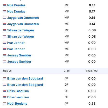
Noa Dundas
0.17
MF
Noa Dundas
0.17
MF
Jaygo van Ommeren
0.14
MF
Jaygo van Ommeren
0.14
MF
Sil van der Wegen
0.08
MF
Sil van der Wegen
0.08
MF
Ivar Jenner
0.00
MF
Ivar Jenner
0.00
MF
Jessey Sneijder
0.00
MF
Jessey Sneijder
0.00
MF
Hậu vệ
Vị trí
Thua / 90'
Brian van den Boogaard
0.00
DF
Brian van den Boogaard
0.00
DF
Driss Laaouina
0.00
DF
Driss Laaouina
0.00
DF
Noël Beulens
0.38
DF