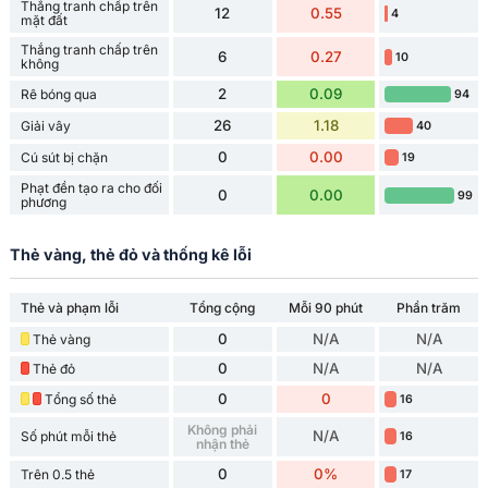
Thắng tranh chấp trên
12
0.55
4
mặt đất
Thắng tranh chấp trên
6
0.27
10
không
2
0.09
Rê bóng qua
94
26
1.18
Giải vây
40
0
0.00
Cú sút bị chặn
19
Phạt đền tạo ra cho đối
0
0.00
99
phương
Thẻ vàng, thẻ đỏ và thống kê lỗi
Thẻ và phạm lỗi
Tổng cộng
Mỗi 90 phút
Phần trăm
0
N/A
N/A
Thẻ vàng
0
N/A
N/A
Thẻ đỏ
0
0
Tổng số thẻ
16
Không phải
N/A
Số phút mỗi thẻ
16
nhận thẻ
0
0%
Trên 0.5 thẻ
17