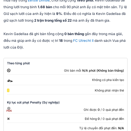
mùa này trong
Eerste Divisie
, chơi tổng cộng
1980 phút
. Kevin Gadellaa để
thủng lưới trung bình
1.68 bàn
cho mỗi 90 phút anh ấy có mặt trên sân. Tỷ lệ
Giữ sạch lưới của anh ấy hiện là
9%
. Điều đó có nghĩa là Kevin Gadellaa đã
giữ sạch lưới trong
2 trận trong tổng số 22
mà anh ấy đã tham gia.
Kevin Gadellaa đã ghi bàn tổng cộng
0 bàn thắng
gần đây trong mùa giải,
điều mà giúp anh ấy có được vị trí
18
trong
FC Utrecht II
danh sách Vua phá
lưới của Đội.
Theo từng phút
Ghi bàn mỗi
N/A phút (Không bàn thắng)
Không có pha kiến ​​tạo
Không phải nhận thẻ
Kỷ lục sút phạt Penalty (Sự nghiệp)
Ghi được
0
/ 0 quả phạt đền
PEN
Để hỏng
0
/ 0 quả phạt đền
Tỷ lệ chuyển đổi phạt đền:
N/A