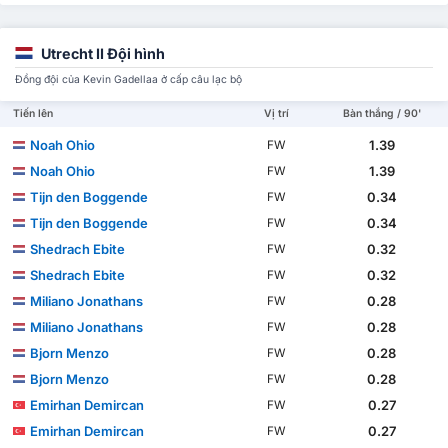
Utrecht II Đội hình
Đồng đội của Kevin Gadellaa ở cấp câu lạc bộ
Tiến lên
Vị trí
Bàn thắng / 90'
Noah Ohio
1.39
FW
Noah Ohio
1.39
FW
Tijn den Boggende
0.34
FW
Tijn den Boggende
0.34
FW
Shedrach Ebite
0.32
FW
Shedrach Ebite
0.32
FW
Miliano Jonathans
0.28
FW
Miliano Jonathans
0.28
FW
Bjorn Menzo
0.28
FW
Bjorn Menzo
0.28
FW
Emirhan Demircan
0.27
FW
Emirhan Demircan
0.27
FW