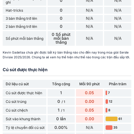
0
N/A
N/A
ghi
0
N/A
N/A
Hat-tricks
0
N/A
N/A
3 bàn thắng trở lên
0
N/A
N/A
2 bàn thắng trở lên
0 Số phút
mỗi bàn
N/A
N/A
Số phút mỗi bàn thắng
thắng
Kevin Gadellaa chưa ghi được bất kỳ bàn thắng nào cho đến nay trong mùa giải Eerste
Divisie 2025/2026. Chúng ta sẽ xem họ thể hiện như thế nào trong các trận đấu sắp tới.
Cú sút được thực hiện
Dữ liệu cú sút
Tổng cộng
Mỗi 90 phút
Phần trăm
1
0.05
Cú sút được thực hiện
7
0
0.00
Cú sút trúng
12
/ 1
1
0.05
Cú sút chệch
8
/ 1
0 lần
0.00
Sút vào khung thành
61
0.00%
N/A
Tỷ lệ chuyển đổi cú sút
35