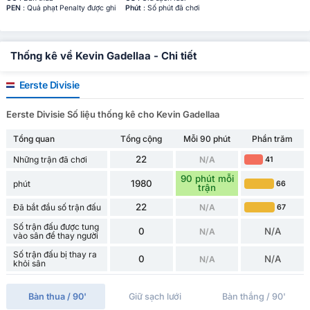
PEN
: Quả phạt Penalty được ghi
Phút
: Số phút đã chơi
Thống kê về Kevin Gadellaa - Chi tiết
Eerste Divisie
Eerste Divisie Số liệu thống kê cho Kevin Gadellaa
Tổng quan
Tổng cộng
Mỗi 90 phút
Phần trăm
22
Những trận đã chơi
N/A
41
90 phút mỗi
1980
phút
66
trận
22
Đã bắt đầu số trận đấu
N/A
67
Số trận đấu được tung
0
N/A
N/A
vào sân để thay người
Số trận đấu bị thay ra
0
N/A
N/A
khỏi sân
Bàn thua / 90'
Giữ sạch lưới
Bàn thắng / 90'