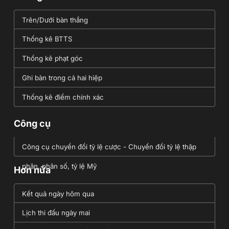
Trên/Dưới bàn thắng
Thống kê BTTS
Thống kê phạt góc
Ghi bàn trong cả hai hiệp
Thống kê điểm chính xác
Công cụ
Công cụ chuyển đổi tỷ lệ cược - Chuyển đổi tỷ lệ thập
phân, phân số, tỷ lệ Mỹ
Hơn nữa
Kết quả ngày hôm qua
Lịch thi đấu ngày mai