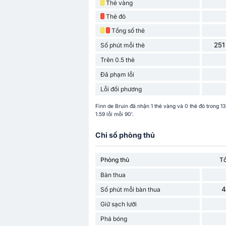
Thẻ vàng
Thẻ đỏ
Tổng số thẻ
251
Số phút mỗi thẻ
Trên 0.5 thẻ
Đã phạm lỗi
Lỗi đối phương
Finn de Bruin đã nhận 1 thẻ vàng và 0 thẻ đỏ trong 1
1.59 lỗi mỗi 90'.
Chỉ số phòng thủ
Phòng thủ
T
Bàn thua
4
Số phút mỗi bàn thua
Giữ sạch lưới
Phá bóng