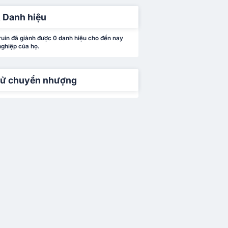
 Danh hiệu
ruin đã giành được 0 danh hiệu cho đến nay
nghiệp của họ.
sử chuyển nhượng