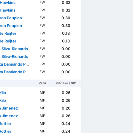
 Hawkins
0.32
FW
 Hawkins
0.32
FW
on Peupion
0.30
FW
on Peupion
0.30
FW
 de Ruijter
0.13
FW
 de Ruijter
0.13
FW
 Silva-Richards
0.00
FW
 Silva-Richards
0.00
FW
amiando Puljhun Bergtop
0.00
FW
amiando Puljhun Bergtop
0.00
FW
Vị trí
Kiến tạo / 90'
Kilo
0.26
MF
Kilo
0.26
MF
n Jimenez
0.26
MF
n Jimenez
0.26
MF
ottier
0.24
MF
ottier
0.24
MF