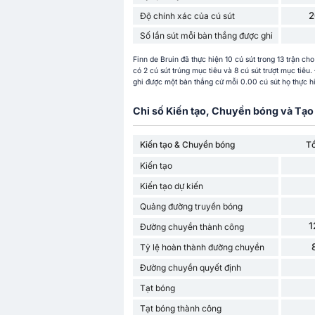
2
Độ chính xác của cú sút
Số lần sút mỗi bàn thắng được ghi
Finn de Bruin đã thực hiện 10 cú sút trong 13 trận ch
có 2 cú sút trúng mục tiêu và 8 cú sút trượt mục tiêu
ghi được một bàn thắng cứ mỗi 0.00 cú sút họ thực hiệ
Chỉ số Kiến tạo, Chuyền bóng và Tạo 
Kiến tạo & Chuyền bóng
T
Kiến tạo
Kiến tạo dự kiến
Quảng đường truyền bóng
1
Đường chuyền thành công
Tỷ lệ hoàn thành đường chuyền
Đường chuyền quyết định
Tạt bóng
Tạt bóng thành công