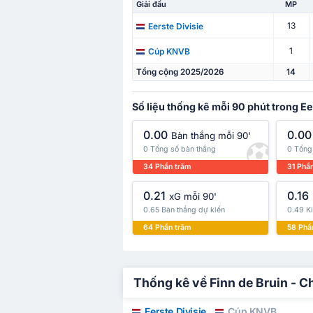
Giải đấu
MP
13
Eerste Divisie
1
Cúp KNVB
Tổng cộng 2025/2026
14
Số liệu thống kê mỗi 90 phút trong Ee
0.00
0.00
Bàn thắng mỗi 90'
0 Tổng số bàn thắng
0 Tổng 
34 Phần trăm
31 Phầ
0.21
0.16
xG mỗi 90'
0.65 Bàn thắng dự kiến
0.49 Ki
64 Phần trăm
58 Phầ
Thống kê về Finn de Bruin - Chi
Eerste Divisie
Cúp KNVB