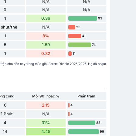
1
N/A
N/A
0
N/A
N/A
1
0.36
93
 phút/thẻ
N/A
23
1
8%
41
5
1.59
74
1
0.32
11
3 trận cho đến nay trong mùa giải Eerste Divisie 2025/2026. Họ đã phạm
ổng cộng
Mỗi 90' hoặc %
Phần trăm
6
2.15
4
2 Phút
N/A
4
4
31%
88
14
4.45
99