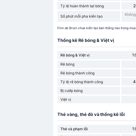
2
Tỷ lệ hoàn thành tạt bóng
Không 
Số phút mỗi pha kiến ​​tạo
Finn de Bruin chưa kiến ​​tạo bàn thắng nào trong mùa 
Thống kê Rê bóng & Việt vị
Rê bóng & Việt vị
T
Rê bóng
Rê bóng thành công
4
Tỷ lệ rê bóng thành công
Bị cướp bóng
Việt vị
Thẻ vàng, thẻ đỏ và thống kê lỗi
Thẻ và phạm lỗi
T