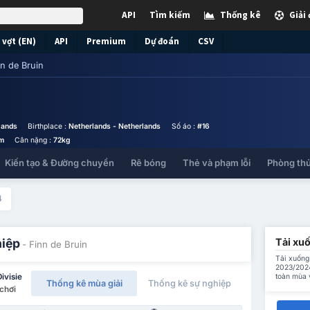
API
Tìm kiếm
Thống kê
Giải
vợt (EN)
API
Premium
Dự đoán
CSV
n de Bruin
lands
Birthplace :
Netherlands - Netherlands
Số áo :
#16
m
Cân nặng :
72kg
Kiến tạo & Đường chuyền
Rê bóng
Thẻ và phạm lỗi
Phòng th
4
Tải xuố
hiệp
- Finn de Bruin
Tải xuống 
2023/2024
toàn mùa 
ivisie
Thống kê mùa giải
Thống kê sự nghiệp
 chơi