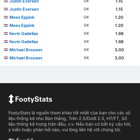
Justin Eversen
1.15
GK
Justin Eversen
1.15
GK
Mees Eppink
1.20
GK
Mees Eppink
1.20
GK
Kevin Gadellaa
1.68
GK
Kevin Gadellaa
1.68
GK
Michael Brouwer
3.00
GK
Michael Brouwer
3.00
GK
FootyStats là nguồn tham khảo tốt nhất của bạn cho các số
liệu thống kê như Bàn thắng, Trên 2.5/Dưới 2.5, HT/FT, Số
liệu thống kê trong trận đấu, v.v. Nếu bạn có bất kỳ câu hỏi,
ý kiến hoặc phản hồi nào, vui lòng liên hệ với chúng tôi.