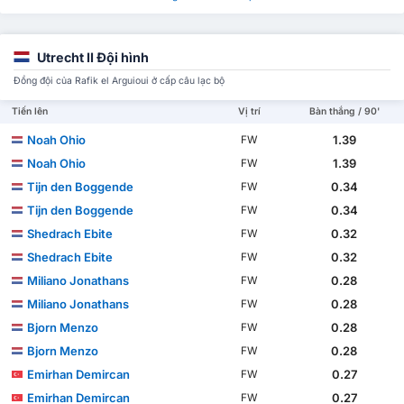
Utrecht II Đội hình
Đồng đội của Rafik el Arguioui ở cấp câu lạc bộ
Tiến lên
Vị trí
Bàn thắng / 90'
Noah Ohio
1.39
FW
Noah Ohio
1.39
FW
Tijn den Boggende
0.34
FW
Tijn den Boggende
0.34
FW
Shedrach Ebite
0.32
FW
Shedrach Ebite
0.32
FW
Miliano Jonathans
0.28
FW
Miliano Jonathans
0.28
FW
Bjorn Menzo
0.28
FW
Bjorn Menzo
0.28
FW
Emirhan Demircan
0.27
FW
Emirhan Demircan
0.27
FW