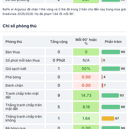
Rafik el Arguioui đã nhận 1 thẻ vàng và 0 thẻ đỏ trong 2 trận cho đến nay trong mùa giải
Eredivisie 2025/2026. Họ đã phạm 1.64 lỗi mỗi 90'.
Chỉ số phòng thủ
Mỗi 90' hoặc
Phòng thủ
Tổng cộng
Phần trăm
%
0
0
Bàn thua
99
0 Phút
N/A
Số phút mỗi bàn thua
0
1
50%
Giữ sạch lưới
99
0
0.00
Phá bóng
4
0
0.00
Đánh chặn
7
Tranh chấp trên mặt
9
14.73
93
đất
Thắng tranh chấp trên
5
8.18
98
mặt đất
Thắng tranh chấp trên
1
1.64
67
không
0
0.00
Rê bóng qua
99