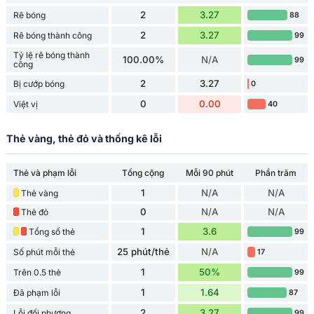
2
3.27
Rê bóng
88
2
3.27
Rê bóng thành công
99
Tỷ lệ rê bóng thành
100.00%
N/A
99
công
2
3.27
Bị cướp bóng
0
0
0.00
Việt vị
40
Thẻ vàng, thẻ đỏ và thống kê lỗi
Thẻ và phạm lỗi
Tổng cộng
Mỗi 90 phút
Phần trăm
1
N/A
N/A
Thẻ vàng
0
N/A
N/A
Thẻ đỏ
1
3.6
Tổng số thẻ
99
25 phút/thẻ
N/A
Số phút mỗi thẻ
17
1
50%
Trên 0.5 thẻ
99
1
1.64
Đã phạm lỗi
87
2
3.27
Lỗi đối phương
99