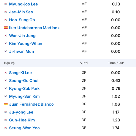
Myung-joo Lee
0.13
MF
Jae-Min Seo
0.10
MF
Hoo-Sung Oh
0.00
MF
Iker Undabarrena Martínez
0.00
MF
Won-Jin Jung
0.00
MF
Kim Young-Whan
0.00
MF
Ji-hwan Mun
0.00
MF
Hậu vệ
Vị trí
Thua / 90'
Sang-Ki Lee
0.00
DF
Seung-Gu Choi
0.63
DF
Kyung-Sub Park
0.76
DF
Myung-Sun Kim
1.02
DF
Juan Fernández Blanco
1.06
DF
Ju-yong Lee
1.17
DF
Gun-Hee Kim
1.23
DF
Seung-Won Yeo
1.74
DF