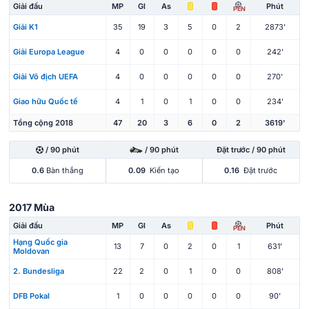
Giải đấu
MP
Gl
As
Phút
PEN
Giải K1
35
19
3
5
0
2
2873'
Giải Europa League
4
0
0
0
0
0
242'
Giải Vô địch UEFA
4
0
0
0
0
0
270'
Giao hữu Quốc tế
4
1
0
1
0
0
234'
Tổng cộng 2018
47
20
3
6
0
2
3619'
/ 90 phút
/ 90 phút
Đặt trước / 90 phút
0.6
Bàn thắng
0.09
Kiến tạo
0.16
Đặt trước
2017 Mùa
Giải đấu
MP
Gl
As
Phút
PEN
Hạng Quốc gia
13
7
0
2
0
1
631'
Moldovan
2. Bundesliga
22
2
0
1
0
0
808'
DFB Pokal
1
0
0
0
0
0
90'