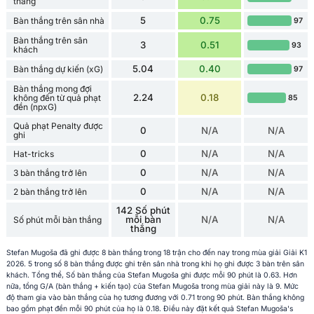
thắng
5
0.75
Bàn thắng trên sân nhà
97
Bàn thắng trên sân
3
0.51
93
khách
5.04
0.40
Bàn thắng dự kiến (xG)
97
Bàn thắng mong đợi
2.24
0.18
không đến từ quả phạt
85
đền (npxG)
Quả phạt Penalty được
0
N/A
N/A
ghi
0
N/A
N/A
Hat-tricks
0
N/A
N/A
3 bàn thắng trở lên
0
N/A
N/A
2 bàn thắng trở lên
142 Số phút
mỗi bàn
N/A
N/A
Số phút mỗi bàn thắng
thắng
Stefan Mugoša đã ghi được 8 bàn thắng trong 18 trận cho đến nay trong mùa giải Giải K1
2026. 5 trong số 8 bàn thắng được ghi trên sân nhà trong khi họ ghi được 3 bàn trên sân
khách. Tổng thể, Số bàn thắng của Stefan Mugoša ghi được mỗi 90 phút là 0.63. Hơn
nữa, tổng G/A (bàn thắng + kiến tạo) của Stefan Mugoša trong mùa giải này là 9. Mức
độ tham gia vào bàn thắng của họ tương đương với 0.71 trong 90 phút. Bàn thắng không
bao gồm phạt đền mỗi 90 phút của họ là 0.18. Điều này đặt kết quả Stefan Mugoša's