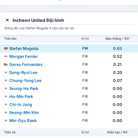
Incheon United Đội hình
Đồng đội của Stefan Mugoša ở cấp câu lạc bộ
Tiến lên
Vị trí
Bàn thắng / 90'
Stefan Mugoša
0.63
FW
Morgan Ferrier
0.52
FW
Gerso Fernandes
0.21
FW
Dong-Ryul Lee
0.20
FW
Chung-Yong Lee
0.07
FW
Seung-Ho Park
0.00
FW
Ho-Min Park
0.00
FW
Chi-In Jung
0.00
FW
Seong-Min Kim
0.00
FW
Min-Gyu Baek
0.00
FW
Tiền vệ
Vị trí
Kiến tạo / 90'