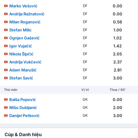
Marko Vešović
0.00
DF
Andrija Ražnatović
0.00
DF
Milan Roganović
0.56
DF
Stefan Milic
1.00
DF
Ognjen Gašević
1.02
DF
Igor Vujačić
1.42
DF
Nikola Šipčić
2.05
DF
Andrija Vukčević
2.37
DF
Adam Marušić
2.81
DF
Stefan Savić
3.00
DF
Thủ môn
Vị trí
Thua / 90'
Balša Popović
0.00
GK
Mišo Dubljanić
2.00
GK
Danijel Petković
3.00
GK
Cúp & Danh hiệu