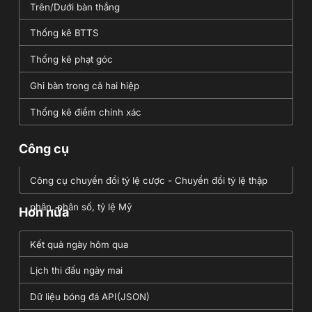
Trên/Dưới bàn thắng
Thống kê BTTS
Thống kê phạt góc
Ghi bàn trong cả hai hiệp
Thống kê điểm chính xác
Công cụ
Công cụ chuyển đổi tỷ lệ cược - Chuyển đổi tỷ lệ thập
phân, phân số, tỷ lệ Mỹ
Hơn nữa
Kết quả ngày hôm qua
Lịch thi đấu ngày mai
Dữ liệu bóng đá API(JSON)