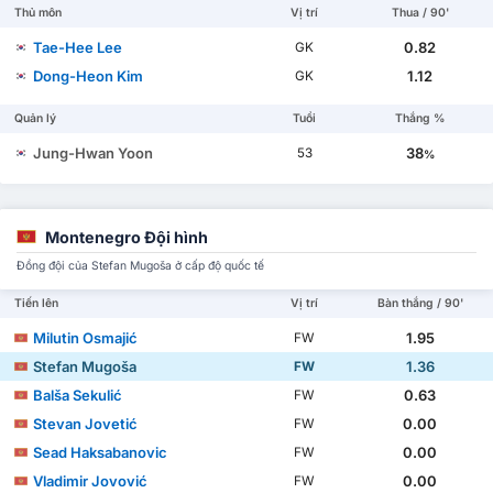
Thủ môn
Vị trí
Thua / 90'
Tae-Hee Lee
0.82
GK
Dong-Heon Kim
1.12
GK
Quản lý
Tuổi
Thắng %
Jung-Hwan Yoon
38
53
%
Montenegro Đội hình
Đồng đội của Stefan Mugoša ở cấp độ quốc tế
Tiến lên
Vị trí
Bàn thắng / 90'
Milutin Osmajić
1.95
FW
Stefan Mugoša
1.36
FW
Balša Sekulić
0.63
FW
Stevan Jovetić
0.00
FW
Sead Haksabanovic
0.00
FW
Vladimir Jovović
0.00
FW