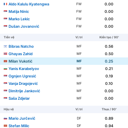
Aldo Kalulu Kyatengwa
0.00
FW
Matija Ninic
0.00
FW
Marko Lekic
0.00
FW
Dušan Jovanović
0.00
FW
Tiền vệ
Vị trí
Kiến tạo / 90'
Bibras Natcho
0.56
MF
Ghayas Zahid
0.50
MF
Milan Vukotić
0.25
MF
Yanis Karabelyov
0.21
MF
Ognjen Ugresić
0.19
MF
Vanja Dragojević
0.10
MF
Dimitrije Janković
0.00
MF
Saša Zdjelar
0.00
MF
Hậu vệ
Vị trí
Thua / 90'
Mario Jurčevič
0.89
DF
Stefan Milic
0.94
DF