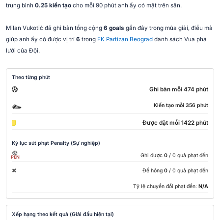
trung bình
0.25 kiến tạo
cho mỗi 90 phút anh ấy có mặt trên sân.
Milan Vukotić đã ghi bàn tổng cộng
6 goals
gần đây trong mùa giải, điều mà
giúp anh ấy có được vị trí
6
trong
FK Partizan Beograd
danh sách Vua phá
lưới của Đội.
Theo từng phút
Ghi bàn mỗi 474 phút
Kiến tạo mỗi 356 phút
Được đặt mỗi 1422 phút
Kỷ lục sút phạt Penalty (Sự nghiệp)
Ghi được
0
/ 0 quả phạt đền
PEN
Để hỏng
0
/ 0 quả phạt đền
Tỷ lệ chuyển đổi phạt đền:
N/A
Xếp hạng theo kết quả (Giải đấu hiện tại)