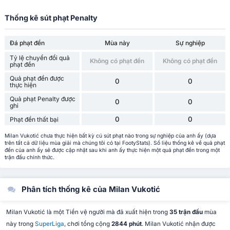
Thống kê sút phạt Penalty
Đá phạt đền
Mùa này
Sự nghiệp
Tỷ lệ chuyển đổi quả
Không có phạt đền
Không có phạt đền
phạt đền
Quả phạt đền được
0
0
thực hiện
Quả phạt Penalty được
0
0
ghi
0
0
Phạt đền thất bại
Milan Vukotić chưa thực hiện bất kỳ cú sút phạt nào trong sự nghiệp của anh ấy (dựa
trên tất cả dữ liệu mùa giải mà chúng tôi có tại FootyStats). Số liệu thống kê về quả phạt
đền của anh ấy sẽ được cập nhật sau khi anh ấy thực hiện một quả phạt đền trong một
trận đấu chính thức.
Phân tích thống kê của Milan Vukotić
Milan Vukotić là một Tiền vệ người mà đã xuất hiện trong
35 trận đấu
mùa
này trong
SuperLiga
, chơi tổng cộng
2844 phút
. Milan Vukotić nhận được