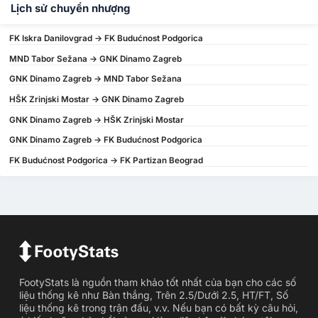
Lịch sử chuyển nhượng
FK Iskra Danilovgrad -> FK Budućnost Podgorica
MND Tabor Sežana -> GNK Dinamo Zagreb
GNK Dinamo Zagreb -> MND Tabor Sežana
HŠK Zrinjski Mostar -> GNK Dinamo Zagreb
GNK Dinamo Zagreb -> HŠK Zrinjski Mostar
GNK Dinamo Zagreb -> FK Budućnost Podgorica
FK Budućnost Podgorica -> FK Partizan Beograd
FootyStats là nguồn tham khảo tốt nhất của bạn cho các số
liệu thống kê như Bàn thắng, Trên 2.5/Dưới 2.5, HT/FT, Số
liệu thống kê trong trận đấu, v.v. Nếu bạn có bất kỳ câu hỏi,