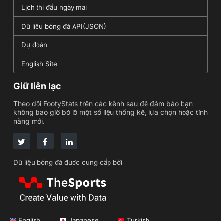
Lịch thi đấu ngày mai
Dữ liệu bóng đá API(JSON)
Dự đoán
English Site
Giữ liên lạc
Theo dõi FootyStats trên các kênh sau để đảm bảo bạn
không bao giờ bỏ lỡ một số liệu thống kê, lựa chọn hoặc tính
năng mới.
Dữ liệu bóng đá được cung cấp bởi
English
Japanese
Turkish