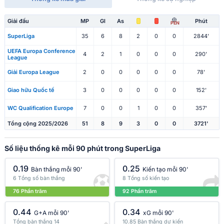
Giải đấu
MP
Gl
As
Phút
PEN
SuperLiga
35
6
8
2
0
0
2844'
UEFA Europa Conference
4
2
1
0
0
0
290'
League
Giải Europa League
2
0
0
0
0
0
78'
Giao hữu Quốc tế
3
0
0
0
0
0
152'
WC Qualification Europe
7
0
0
1
0
0
357'
Tổng cộng 2025/2026
51
8
9
3
0
0
3721'
Số liệu thống kê mỗi 90 phút trong SuperLiga
0.19
0.25
Bàn thắng mỗi 90'
Kiến tạo mỗi 90'
6 Tổng số bàn thắng
8 Tổng số kiến tạo
76 Phần trăm
92 Phần trăm
0.44
0.34
G+A mỗi 90'
xG mỗi 90'
Tổng bàn thắng 14
10.85 Bàn thắng dự kiến