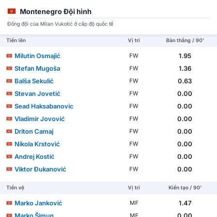
Montenegro Đội hình
Đồng đội của Milan Vukotić ở cấp độ quốc tế
Tiến lên
Vị trí
Bàn thắng / 90'
Milutin Osmajić
1.95
FW
Stefan Mugoša
1.36
FW
Balša Sekulić
0.63
FW
Stevan Jovetić
0.00
FW
Sead Haksabanovic
0.00
FW
Vladimir Jovović
0.00
FW
Driton Camaj
0.00
FW
Nikola Krstović
0.00
FW
Andrej Kostić
0.00
FW
Viktor Đukanović
0.00
FW
Tiền vệ
Vị trí
Kiến tạo / 90'
Marko Janković
1.47
MF
Marko Šimun
0.00
MF