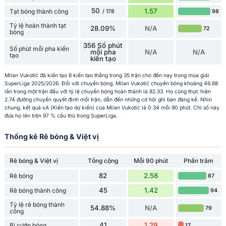
50
1.57
Tạt bóng thành công
98
/ 178
Tỷ lệ hoàn thành tạt
28.09%
N/A
72
bóng
356 Số phút
Số phút mỗi pha kiến ​​
mỗi pha
N/A
N/A
tạo
kiến ​​tạo
Milan Vukotić đã kiến tạo 8 kiến tạo thắng trong 35 trận cho đến nay trong mùa giải
SuperLiga 2025/2026. Đối với chuyền bóng, Milan Vukotić chuyền bóng khoảng 46.68
lần trong một trận đấu với tỷ lệ chuyền bóng hoàn thành là 82.33. Họ cũng thực hiện
2.74 đường chuyền quyết định mỗi trận, dẫn đến những cơ hội ghi bàn đáng kể. Nhìn
chung, kết quả xA (Kiến tạo dự kiến) của Milan Vukotić là 0.34 mỗi 90 phút. Chỉ số này
đưa họ lên trên 97 % cầu thủ trong SuperLiga.
Thống kê Rê bóng & Việt vị
Rê bóng & Việt vị
Tổng cộng
Mỗi 90 phút
Phần trăm
82
2.58
Rê bóng
87
45
1.42
Rê bóng thành công
94
Tỷ lệ rê bóng thành
54.88%
N/A
79
công
41
1.29
Bị cướp bóng
17