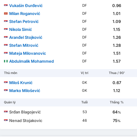
Vukašin Đurđević
0.96
DF
Milan Roganović
1.01
DF
Stefan Petrović
1.09
DF
Nikola Simić
1.15
DF
Aranđel Stojković
1.26
DF
Stefan Mitrović
1.28
DF
Mateja Milovanovic
1.51
DF
Abdulmalik Mohammed
1.57
DF
Thủ môn
Vị trí
Thua / 90'
Miloš Krunić
0.67
GK
Marko Milošević
1.12
GK
Quản lý
Tuổi
Thắng %
Srđan Blagojević
64
53
%
Nenad Stojakovic
75
46
%