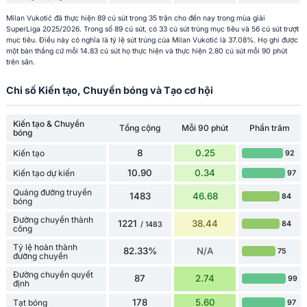
Milan Vukotić đã thực hiện 89 cú sút trong 35 trận cho đến nay trong mùa giải
SuperLiga 2025/2026. Trong số 89 cú sút, có 33 cú sút trúng mục tiêu và 56 cú sút trượt
mục tiêu. Điều này có nghĩa là tỷ lệ sút trúng của Milan Vukotić là 37.08%. Họ ghi được
một bàn thắng cứ mỗi 14.83 cú sút họ thực hiện và thực hiện 2.80 cú sút mỗi 90 phút
trên sân.
Chỉ số Kiến tạo, Chuyền bóng và Tạo cơ hội
Kiến tạo & Chuyền
Tổng cộng
Mỗi 90 phút
Phần trăm
bóng
8
0.25
Kiến tạo
92
10.90
0.34
Kiến tạo dự kiến
97
Quảng đường truyền
1483
46.68
84
bóng
Đường chuyền thành
1221
38.44
84
/ 1483
công
Tỷ lệ hoàn thành
82.33%
N/A
75
đường chuyền
Đường chuyền quyết
87
2.74
99
định
178
5.60
Tạt bóng
97