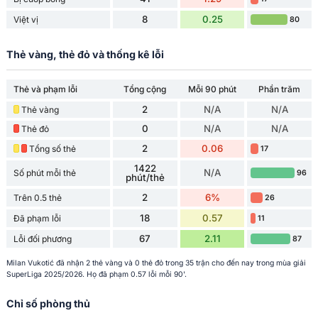
8
0.25
Việt vị
80
Thẻ vàng, thẻ đỏ và thống kê lỗi
Thẻ và phạm lỗi
Tổng cộng
Mỗi 90 phút
Phần trăm
2
N/A
N/A
Thẻ vàng
0
N/A
N/A
Thẻ đỏ
2
0.06
Tổng số thẻ
17
1422
N/A
Số phút mỗi thẻ
96
phút/thẻ
2
6%
Trên 0.5 thẻ
26
18
0.57
Đã phạm lỗi
11
67
2.11
Lỗi đối phương
87
Milan Vukotić đã nhận 2 thẻ vàng và 0 thẻ đỏ trong 35 trận cho đến nay trong mùa giải
SuperLiga 2025/2026. Họ đã phạm 0.57 lỗi mỗi 90'.
Chỉ số phòng thủ