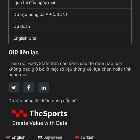
Lịch thi đấu ngày mai
Dữ liệu bóng đá API(JSON)
Dự đoán
English Site
Giữ liên lạc
Theo dõi FootyStats trên các kênh sau để đảm bảo bạn
không bao giờ bỏ lỡ một số liệu thống kê, lựa chọn hoặc tính
năng mới.
Dữ liệu bóng đá được cung cấp bởi
English
Japanese
Turkish