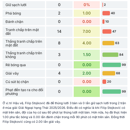
0
0%
Giữ sạch lưới
2
2
1.00
Phá bóng
40
0
0.00
Đánh chặn
10
Tranh chấp trên mặt
14
7.00
47
đất
Thắng tranh chấp trên
8
4.00
63
mặt đất
Thắng tranh chấp trên
3
1.50
84
không
0
0.00
Rê bóng qua
99
4
2.00
Giải vây
68
0
0.00
Cú sút bị chặn
20
Phạt đền tạo ra cho đối
0
0.00
99
phương
Ở vị trí Hậu vệ, Filip Stojković đã để thủng lưới 3 bàn và 0 lần giữ sạch lưới trong 2 trận
ở mùa giải Giải Ngoại hạng Thái 2025/2026. Điều đó có nghĩa là khi Filip Stojković có
mặt trên sân, đội của họ cứ sau 60 phút lại thủng lưới một bàn. Hơn nữa, họ đã thực hiện
1.00 pha tắc bóng và 0.00 lần đánh chặn trong mỗi 90 phút có mặt trên sân. Đồng thời
Filip Stojković cũng có 2.00 lần giải vây.