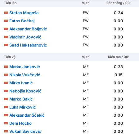
Tiến lên
Vị trí
Bàn thắng / 90'
Stefan Mugoša
0.34
FW
Fatos Bećiraj
0.00
FW
Aleksandar Boljević
0.00
FW
Vladimir Jovović
0.00
FW
Sead Haksabanovic
0.00
FW
Tiền vệ
Vị trí
Kiến tạo / 90'
Marko Janković
0.33
MF
Nikola Vukčević
0.15
MF
Mirko Ivanić
0.00
MF
Nebojša Kosović
0.00
MF
Marko Bakić
0.00
MF
Luka Mirković
0.00
MF
Aleksandar Šćekić
0.00
MF
Deni Hočko
0.00
MF
Vukan Savićević
0.00
MF