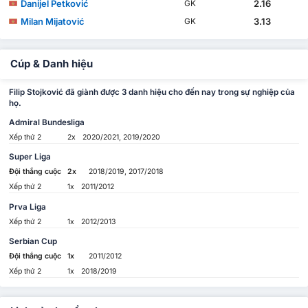
Danijel Petković
2.16
GK
Milan Mijatović
3.13
GK
Cúp & Danh hiệu
Filip Stojković đã giành được 3 danh hiệu cho đến nay trong sự nghiệp của
họ.
Admiral Bundesliga
Xếp thứ 2
2x
2020/2021, 2019/2020
Super Liga
Đội thắng cuộc
2x
2018/2019, 2017/2018
Xếp thứ 2
1x
2011/2012
Prva Liga
Xếp thứ 2
1x
2012/2013
Serbian Cup
Đội thắng cuộc
1x
2011/2012
Xếp thứ 2
1x
2018/2019