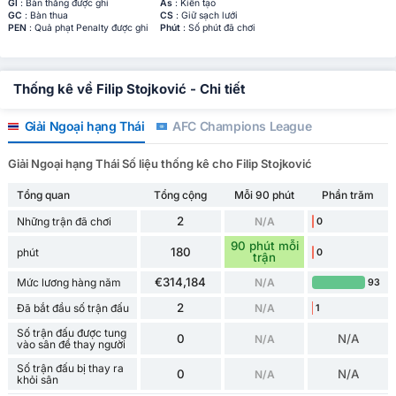
Gl
: Bàn thắng được ghi
As
: Kiến tạo
GC
: Bàn thua
CS
: Giữ sạch lưới
PEN
: Quả phạt Penalty được ghi
Phút
: Số phút đã chơi
Thống kê về Filip Stojković - Chi tiết
Giải Ngoại hạng Thái
AFC Champions League
Giải Ngoại hạng Thái Số liệu thống kê cho Filip Stojković
Tổng quan
Tổng cộng
Mỗi 90 phút
Phần trăm
2
Những trận đã chơi
N/A
0
90 phút mỗi
180
phút
0
trận
€314,184
Mức lương hàng năm
N/A
93
2
Đã bắt đầu số trận đấu
N/A
1
Số trận đấu được tung
0
N/A
N/A
vào sân để thay người
Số trận đấu bị thay ra
0
N/A
N/A
khỏi sân