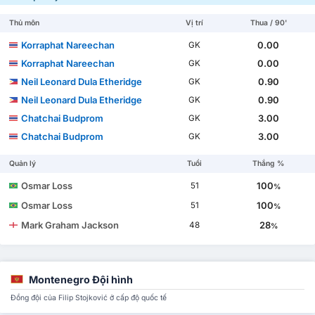
Thủ môn
Vị trí
Thua / 90'
Korraphat Nareechan
0.00
GK
Korraphat Nareechan
0.00
GK
Neil Leonard Dula Etheridge
0.90
GK
Neil Leonard Dula Etheridge
0.90
GK
Chatchai Budprom
3.00
GK
Chatchai Budprom
3.00
GK
Quản lý
Tuổi
Thắng %
Osmar Loss
100
51
%
Osmar Loss
100
51
%
Mark Graham Jackson
28
48
%
Montenegro Đội hình
Đồng đội của Filip Stojković ở cấp độ quốc tế