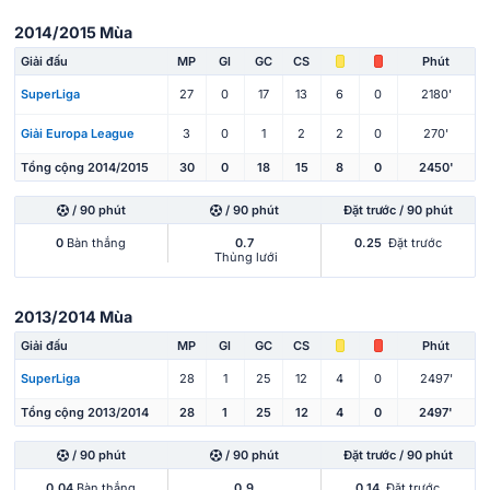
2014/2015 Mùa
Giải đấu
MP
Gl
GC
CS
Phút
SuperLiga
27
0
17
13
6
0
2180'
Giải Europa League
3
0
1
2
2
0
270'
Tổng cộng 2014/2015
30
0
18
15
8
0
2450'
/ 90 phút
/ 90 phút
Đặt trước / 90 phút
0
Bàn thắng
0.7
0.25
Đặt trước
Thủng lưới
2013/2014 Mùa
Giải đấu
MP
Gl
GC
CS
Phút
SuperLiga
28
1
25
12
4
0
2497'
Tổng cộng 2013/2014
28
1
25
12
4
0
2497'
/ 90 phút
/ 90 phút
Đặt trước / 90 phút
0.04
Bàn thắng
0.9
0.14
Đặt trước