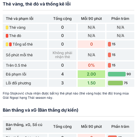
Thẻ vàng, thẻ đỏ và thống kê lỗi
Thẻ và phạm lỗi
Tổng cộng
Mỗi 90 phút
Phần trăm
0
N/A
N/A
Thẻ vàng
0
N/A
N/A
Thẻ đỏ
0
0
Tổng số thẻ
15
Không phải
N/A
Số phút mỗi thẻ
15
nhận thẻ
0
0%
Trên 0.5 thẻ
15
4
2.00
Đã phạm lỗi
90
3
1.50
Lỗi đối phương
75
Filip Stojković chưa nhận được bất kỳ thẻ phạt nào (thẻ vàng hoặc thẻ đỏ) trong mùa
Giải Ngoại hạng Thái season này.
Bàn thắng và xG (Bàn thắng dự kiến)
Bàn thắng, xG, Số cú
Tổng cộng
Mỗi 90 phút
Phần trăm
sút