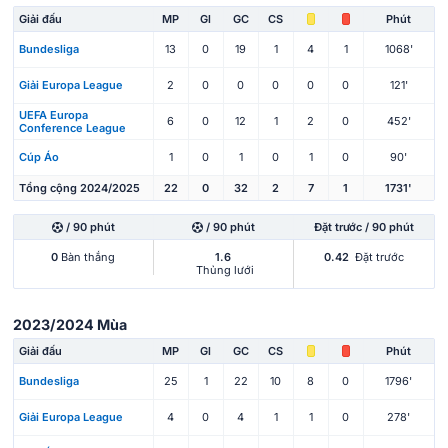
Giải đấu
MP
Gl
GC
CS
Phút
Bundesliga
13
0
19
1
4
1
1068'
Giải Europa League
2
0
0
0
0
0
121'
UEFA Europa
6
0
12
1
2
0
452'
Conference League
Cúp Áo
1
0
1
0
1
0
90'
Tổng cộng 2024/2025
22
0
32
2
7
1
1731'
/ 90 phút
/ 90 phút
Đặt trước / 90 phút
0
Bàn thắng
1.6
0.42
Đặt trước
Thủng lưới
2023/2024 Mùa
Giải đấu
MP
Gl
GC
CS
Phút
Bundesliga
25
1
22
10
8
0
1796'
Giải Europa League
4
0
4
1
1
0
278'