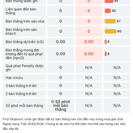
0
0
Bàn thắng được ghi
45
Liên quan đến bàn
0
0
30
thắng
0
0
Bàn thắng trên sân nhà
57
Bàn thắng trên sân
0
0
60
khách
0.00
0.00
Bàn thắng dự kiến (xG)
8
Bàn thắng mong đợi
0.00
0.00
không đến từ quả phạt
8
đền (npxG)
Quả phạt Penalty được
0
N/A
N/A
ghi
0
N/A
N/A
Hat-tricks
0
N/A
N/A
3 bàn thắng trở lên
0
N/A
N/A
2 bàn thắng trở lên
0 Số phút
mỗi bàn
N/A
N/A
Số phút mỗi bàn thắng
thắng
Filip Stojković chưa ghi được bất kỳ bàn thắng nào cho đến nay trong mùa giải Giải
Ngoại hạng Thái 2025/2026. Chúng ta sẽ xem họ thể hiện như thế nào trong các trận
đấu sắp tới.