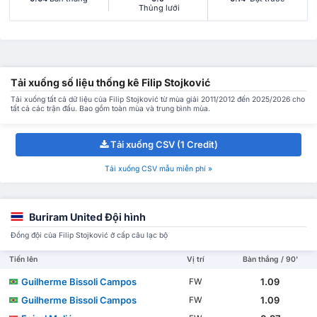
Thủng lưới
Tải xuống số liệu thống kê Filip Stojković
Tải xuống tất cả dữ liệu của Filip Stojković từ mùa giải 2011/2012 đến 2025/2026 cho
tất cả các trận đấu. Bao gồm toàn mùa và trung bình mùa.
Tải xuống CSV (1 Credit)
Tải xuống CSV mẫu miễn phí »
Buriram United Đội hình
Đồng đội của Filip Stojković ở cấp câu lạc bộ
Tiến lên
Vị trí
Bàn thắng / 90'
Guilherme Bissoli Campos
1.09
FW
Guilherme Bissoli Campos
1.09
FW