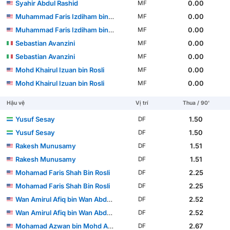
Syahir Abdul Rashid
0.00
MF
Muhammad Faris Izdiham bin Awang Kechik
0.00
MF
Muhammad Faris Izdiham bin Awang Kechik
0.00
MF
Sebastian Avanzini
0.00
MF
Sebastian Avanzini
0.00
MF
Mohd Khairul Izuan bin Rosli
0.00
MF
Mohd Khairul Izuan bin Rosli
0.00
MF
Hậu vệ
Vị trí
Thua / 90'
Yusuf Sesay
1.50
DF
Yusuf Sesay
1.50
DF
Rakesh Munusamy
1.51
DF
Rakesh Munusamy
1.51
DF
Mohamad Faris Shah Bin Rosli
2.25
DF
Mohamad Faris Shah Bin Rosli
2.25
DF
Wan Amirul Afiq bin Wan Abdul Rahman
2.52
DF
Wan Amirul Afiq bin Wan Abdul Rahman
2.52
DF
Mohamad Azwan bin Mohd Aripin
2.67
DF