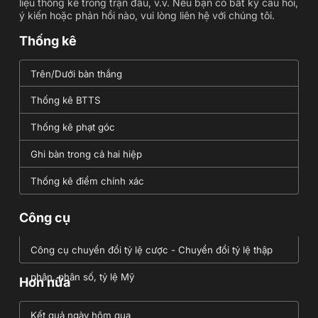
liệu thống kê trong trận đấu, v.v. Nếu bạn có bất kỳ câu hỏi,
ý kiến hoặc phản hồi nào, vui lòng liên hệ với chúng tôi.
Thống kê
Trên/Dưới bàn thắng
Thống kê BTTS
Thống kê phạt góc
Ghi bàn trong cả hai hiệp
Thống kê điểm chính xác
Công cụ
Công cụ chuyển đổi tỷ lệ cược - Chuyển đổi tỷ lệ thập
phân, phân số, tỷ lệ Mỹ
Hơn nữa
Kết quả ngày hôm qua