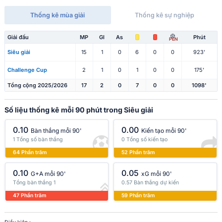
Thống kê mùa giải
Thống kê sự nghiệp
Giải đấu
MP
Gl
As
Phút
PEN
Siêu giải
15
1
0
6
0
0
923'
Challenge Cup
2
1
0
1
0
0
175'
Tổng cộng 2025/2026
17
2
0
7
0
0
1098'
Số liệu thống kê mỗi 90 phút trong Siêu giải
0.10
0.00
Bàn thắng mỗi 90'
Kiến tạo mỗi 90'
1 Tổng số bàn thắng
0 Tổng số kiến tạo
64 Phần trăm
52 Phần trăm
0.10
0.05
G+A mỗi 90'
xG mỗi 90'
Tổng bàn thắng 1
0.57 Bàn thắng dự kiến
47 Phần trăm
59 Phần trăm