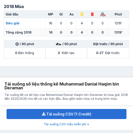
2018 Mùa
Giải đấu
MP
Gl
As
Phút
PEN
Siêu giải
16
0
0
4
0
0
1319'
Tổng cộng 2018
16
0
0
4
0
0
1319'
/ 90 phút
/ 90 phút
Đặt trước / 90 phút
0
Bàn thắng
0
Kiến tạo
0.27
Đặt trước
Tải xuống số liệu thống kê Muhammad Danial Haqim bin
Deraman
Tải xuống tất cả dữ liệu của Muhammad Danial Haqim bin Deraman từ mùa giải 2018
đến 2025/2026 cho tất cả các trận đấu. Bao gồm toàn mùa và trung bình mùa.
Tải xuống CSV (1 Credit)
Tải xuống CSV mẫu miễn phí »