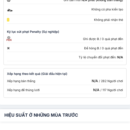
Ghi bàn mỗi
N/A phút (Không bàn thắng)
Không có pha kiến ​​tạo
Không phải nhận thẻ
Kỷ lục sút phạt Penalty (Sự nghiệp)
Ghi được
0
/ 0 quả phạt đền
PEN
Để hỏng
0
/ 0 quả phạt đền
Tỷ lệ chuyển đổi phạt đền:
N/A
Xếp hạng theo kết quả (Giải đấu hiện tại)
N/A
Xếp hạng bàn thắng
/ 282 Người chơi
N/A
Xếp hạng để thủng lưới
/ 117 Người chơi
HIỆU SUẤT Ở NHỮNG MÙA TRƯỚC