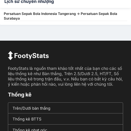
Lịch sử chuyển nhượng
Persatuan Sepak Bola Indonesia Tangerang -> Persatuan Sepak Bola
Surabaya
FootyStats là nguồn tham khảo tốt nhất của bạn cho các số
liệu thống kê như Bàn thắng, Trên 2.5/Dưới 2.5, HT/FT, Số
liệu thống kê trong trận đấu, v.v. Nếu bạn có bất kỳ câu hỏi,
ý kiến hoặc phản hồi nào, vui lòng liên hệ với chúng tôi.
Thống kê
Trên/Dưới bàn thắng
Thống kê BTTS
Thống kê phạt góc