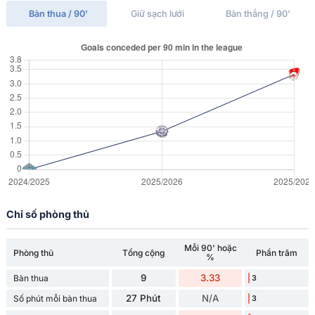
Bàn thua / 90'
Giữ sạch lưới
Bàn thắng / 90'
Chỉ số phòng thủ
Mỗi 90' hoặc
Phòng thủ
Tổng cộng
Phần trăm
%
9
3.33
Bàn thua
3
27 Phút
N/A
Số phút mỗi bàn thua
3