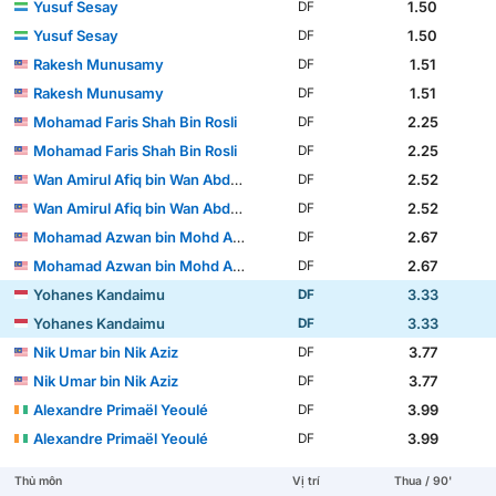
Yusuf Sesay
1.50
DF
Yusuf Sesay
1.50
DF
Rakesh Munusamy
1.51
DF
Rakesh Munusamy
1.51
DF
Mohamad Faris Shah Bin Rosli
2.25
DF
Mohamad Faris Shah Bin Rosli
2.25
DF
Wan Amirul Afiq bin Wan Abdul Rahman
2.52
DF
Wan Amirul Afiq bin Wan Abdul Rahman
2.52
DF
Mohamad Azwan bin Mohd Aripin
2.67
DF
Mohamad Azwan bin Mohd Aripin
2.67
DF
Yohanes Kandaimu
3.33
DF
Yohanes Kandaimu
3.33
DF
Nik Umar bin Nik Aziz
3.77
DF
Nik Umar bin Nik Aziz
3.77
DF
Alexandre Primaël Yeoulé
3.99
DF
Alexandre Primaël Yeoulé
3.99
DF
Thủ môn
Vị trí
Thua / 90'