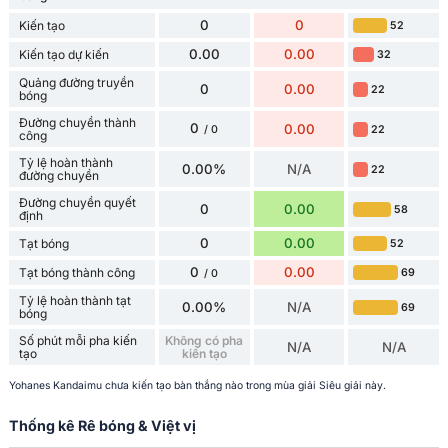
0
0
Kiến tạo
52
0.00
0.00
Kiến tạo dự kiến
32
Quảng đường truyền
0
0.00
22
bóng
Đường chuyền thành
0
0.00
22
/ 0
công
Tỷ lệ hoàn thành
0.00%
N/A
22
đường chuyền
Đường chuyền quyết
0
0.00
58
định
0
0.00
Tạt bóng
52
0
0.00
Tạt bóng thành công
69
/ 0
Tỷ lệ hoàn thành tạt
0.00%
N/A
69
bóng
Số phút mỗi pha kiến ​​
Không có pha
N/A
N/A
tạo
kiến ​​tạo
Yohanes Kandaimu chưa kiến ​​tạo bàn thắng nào trong mùa giải Siêu giải này.
Thống kê Rê bóng & Việt vị