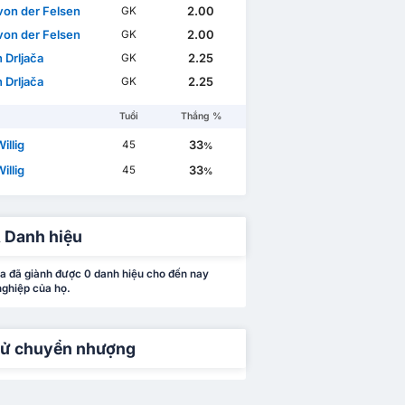
von der Felsen
2.00
GK
von der Felsen
2.00
GK
 Drljača
2.25
GK
 Drljača
2.25
GK
Tuổi
Thắng %
illig
33
45
%
illig
33
45
%
 Danh hiệu
a đã giành được 0 danh hiệu cho đến nay
nghiệp của họ.
sử chuyển nhượng