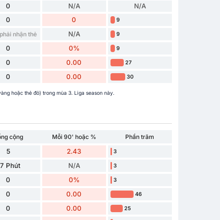
0
N/A
N/A
0
0
9
N/A
phải nhận thẻ
9
0
0%
9
0
0.00
27
0
0.00
30
vàng hoặc thẻ đỏ) trong mùa 3. Liga season này.
ổng cộng
Mỗi 90' hoặc %
Phần trăm
5
2.43
3
7 Phút
N/A
3
0
0%
3
0
0.00
46
0
0.00
25