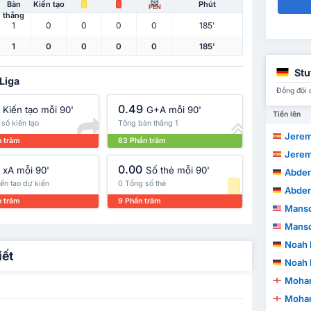
Bàn
Kiến tạo
Phút
PEN
thắng
1
0
0
0
0
185'
1
0
0
0
0
185'
Stu
 Liga
Đồng đội 
0.49
Kiến tạo mỗi 90'
G+A mỗi 90'
Tiến lên
số kiến tạo
Tổng bàn thắng 1
Jeremy A
n trăm
83 Phần trăm
Jeremy A
0.00
xA mỗi 90'
Số thẻ mỗi 90'
Abdeneg
ến tạo dự kiến
0 Tổng số thẻ
Abdeneg
n trăm
9 Phần trăm
Manso
Manso
Noah 
iết
Noah 
Moha
Moha