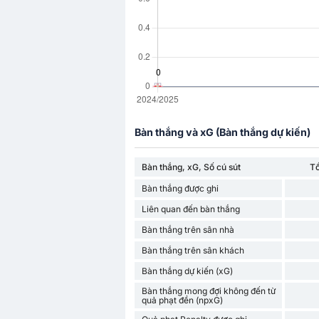
Bàn thắng và xG (Bàn thắng dự kiến)
Bàn thắng, xG, Số cú sút
T
Bàn thắng được ghi
Liên quan đến bàn thắng
Bàn thắng trên sân nhà
Bàn thắng trên sân khách
Bàn thắng dự kiến (xG)
Bàn thắng mong đợi không đến từ
quả phạt đền (npxG)