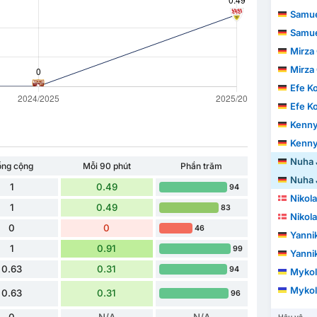
Samue
Samue
Mirza
Mirza
Efe Ko
Efe Ko
Kenny
Kenny
Nuha 
ổng cộng
Mỗi 90 phút
Phần trăm
Nuha 
1
0.49
94
Nikol
1
0.49
83
Nikol
0
0
46
Yannik
1
0.91
99
Yannik
0.63
0.31
94
Mykol
Mykol
0.63
0.31
96
0
N/A
N/A