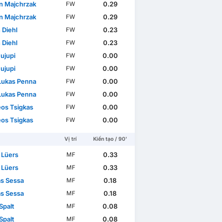
n Majchrzak
0.29
FW
n Majchrzak
0.29
FW
 Diehl
0.23
FW
 Diehl
0.23
FW
Bujupi
0.00
FW
Bujupi
0.00
FW
 Lukas Penna
0.00
FW
 Lukas Penna
0.00
FW
os Tsigkas
0.00
FW
os Tsigkas
0.00
FW
Vị trí
Kiến tạo / 90'
 Lüers
0.33
MF
 Lüers
0.33
MF
ás Sessa
0.18
MF
ás Sessa
0.18
MF
Spalt
0.08
MF
Spalt
0.08
MF