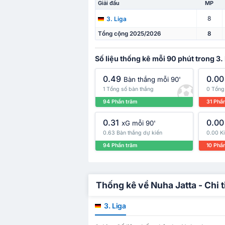
Giải đấu
MP
8
3. Liga
Tổng cộng 2025/2026
8
Số liệu thống kê mỗi 90 phút trong 3.
0.49
0.00
Bàn thắng mỗi 90'
1 Tổng số bàn thắng
0 Tổng 
94 Phần trăm
31 Phầ
0.31
0.00
xG mỗi 90'
0.63 Bàn thắng dự kiến
0.00 Ki
94 Phần trăm
10 Phầ
Thống kê về Nuha Jatta - Chi t
3. Liga