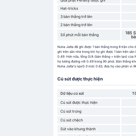
Quả phạt Penalty được ghi
Hat-tricks
3 bàn thắng trở lên
2 bàn thắng trở lên
185 S
Số phút mỗi bàn thắng
bà
Nuha Jatta đã ghi được 1 bàn thắng trong 8 trận cho 
ghi trên sân nhà trong khi họ ghi được 1 bàn trên sâ
0.49. Hơn nữa, tổng G/A (bàn thắng + kiến tạo) của 
họ tương đương với 0.49 trong 90 phút. Bàn thắng kh
Nuha Jatta's npxG ở mức 0.63, đưa họ vào phân vị 96 
Cú sút được thực hiện
Dữ liệu cú sút
T
Cú sút được thực hiện
Cú sút trúng
Cú sút chệch
Sút vào khung thành