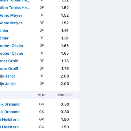
ian Tobias Herwerth
1.52
DF
ian Tobias Herwerth
1.52
DF
Remo Meyer
1.52
DF
Remo Meyer
1.52
DF
öhler
1.61
DF
öhler
1.61
DF
opher Olivier
1.65
DF
opher Olivier
1.65
DF
nder Groiß
1.76
DF
nder Groiß
1.76
DF
jo Janjic
2.00
DF
jo Janjic
2.00
DF
Vị trí
Thua / 90'
ik Draband
0.80
GK
ik Draband
0.80
GK
n Hellstern
1.50
GK
n Hellstern
1.50
GK