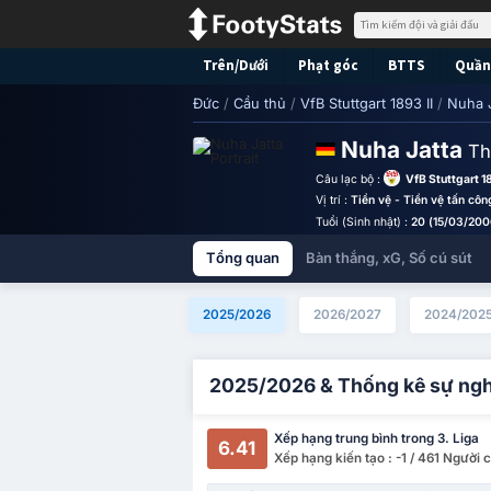
Trên/Dưới
Phạt góc
BTTS
Quần 
Đức
/
Cầu thủ
/
VfB Stuttgart 1893 II
/
Nuha J
Nuha Jatta
Th
Câu lạc bộ :
VfB Stuttgart 18
Vị trí :
Tiền vệ - Tiền vệ tấn côn
Tuổi (Sinh nhật) :
20 (15/03/200
Tổng quan
Bàn thắng, xG, Số cú sút
2025/2026
2026/2027
2024/202
2025/2026 & Thống kê sự ng
Xếp hạng trung bình trong 3. Liga
6.41
Xếp hạng kiến tạo : -1 / 461 Người 