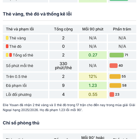
Thẻ vàng, thẻ đỏ và thống kê lỗi
Thẻ và phạm lỗi
Tổng cộng
Mỗi 90 phút
Phần trăm
2
N/A
N/A
Thẻ vàng
0
N/A
N/A
Thẻ đỏ
2
0.27
Tổng số thẻ
71
330
N/A
Số phút mỗi thẻ
40
phút/thẻ
2
12%
Trên 0.5 thẻ
55
9
1.23
Đã phạm lỗi
58
4
0.55
Lỗi đối phương
23
Elie Youan đã nhận 2 thẻ vàng và 0 thẻ đỏ trong 17 trận cho đến nay trong mùa giải Giải
Ngoại hạng 2025/2026. Họ đã phạm 1.23 lỗi mỗi 90'.
Chỉ số phòng thủ
Mỗi 90' hoặc