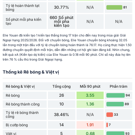
Tỷ lệ hoàn thành tạt
30.77%
N/A
81
bóng
660 Số phút
Số phút mỗi pha kiến ​​
mỗi pha
N/A
N/A
tạo
kiến ​​tạo
Elie Youan đã kiến tạo 1 kiến tạo thắng trong 17 trận cho đến nay trong mùa giải Giải
Ngoại hạng 2025/2026. Đối với chuyền bóng, Elie Youan chuyền bóng khoảng 32.05
lần trong một trận đấu với tỷ lệ chuyền bóng hoàn thành là 76.17. Họ cũng thực hiện 1.50
đường chuyền quyết định mỗi trận, dẫn đến những cơ hội ghi bàn đáng kể. Nhìn chung,
kết quả xA (Kiến tạo dự kiến) của Elie Youan là 0.18 mỗi 90 phút. Chỉ số này đưa họ lên
trên 76 % cầu thủ trong Giải Ngoại hạng.
Thống kê Rê bóng & Việt vị
Rê bóng & Việt vị
Tổng cộng
Mỗi 90 phút
Phần trăm
26
3.55
Rê bóng
94
10
1.36
Rê bóng thành công
89
Tỷ lệ rê bóng thành
38.46%
N/A
33
công
14
1.91
Bị cướp bóng
7
5
0.68
Việt vị
93