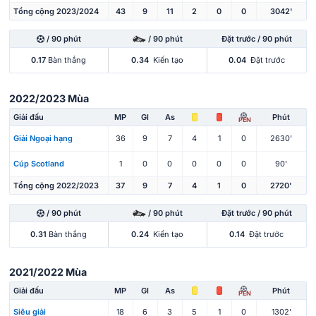
Tổng cộng 2023/2024
43
9
11
2
0
0
3042'
/ 90 phút
/ 90 phút
Đặt trước / 90 phút
0.17
Bàn thắng
0.34
Kiến tạo
0.04
Đặt trước
2022/2023 Mùa
Giải đấu
MP
Gl
As
Phút
PEN
Giải Ngoại hạng
36
9
7
4
1
0
2630'
Cúp Scotland
1
0
0
0
0
0
90'
Tổng cộng 2022/2023
37
9
7
4
1
0
2720'
/ 90 phút
/ 90 phút
Đặt trước / 90 phút
0.31
Bàn thắng
0.24
Kiến tạo
0.14
Đặt trước
2021/2022 Mùa
Giải đấu
MP
Gl
As
Phút
PEN
Siêu giải
18
6
3
5
1
0
1302'