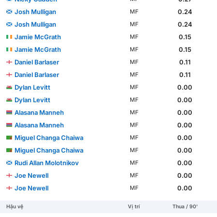
Josh Mulligan
0.24
MF
Josh Mulligan
0.24
MF
Jamie McGrath
0.15
MF
Jamie McGrath
0.15
MF
Daniel Barlaser
0.11
MF
Daniel Barlaser
0.11
MF
Dylan Levitt
0.00
MF
Dylan Levitt
0.00
MF
Alasana Manneh
0.00
MF
Alasana Manneh
0.00
MF
Miguel Changa Chaiwa
0.00
MF
Miguel Changa Chaiwa
0.00
MF
Rudi Allan Molotnikov
0.00
MF
Joe Newell
0.00
MF
Joe Newell
0.00
MF
Hậu vệ
Vị trí
Thua / 90'