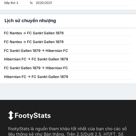
Xếp thứ 2
1x
2020/2021
Lịch sử chuyển nhượng
FC Nantes -> FC Sankt Gallen 1879
FC Nantes -> FC Sankt Gallen 1879
FC Sankt Gallen 1879 -> Hibernian FC
Hibernian FC -> FC Sankt Gallen 1879
FC Sankt Gallen 1879 -> Hibernian FC
Hibernian FC -> FC Sankt Gallen 1879
FootyStats là nguồn tham khảo tốt nhất của bạn cho các số
liệu thống kê như Bàn thắng, Trên 2.5/Dưới 2.5, HT/FT, Số