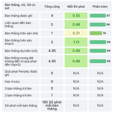
Bàn thắng, xG, Số cú
Tổng cộng
Mỗi 90 phút
Phần trăm
sút
4
0.55
Bàn thắng được ghi
97
Liên quan đến bàn
5
0.68
96
thắng
1
0.21
Bàn thắng trên sân nhà
74
Bàn thắng trên sân
3
1.13
99
khách
4.95
0.68
Bàn thắng dự kiến (xG)
99
Bàn thắng mong đợi
4.95
0.68
không đến từ quả phạt
99
đền (npxG)
Quả phạt Penalty được
0
N/A
N/A
ghi
0
N/A
N/A
Hat-tricks
0
N/A
N/A
3 bàn thắng trở lên
1
N/A
N/A
2 bàn thắng trở lên
165 Số phút
mỗi bàn
N/A
N/A
Số phút mỗi bàn thắng
thắng