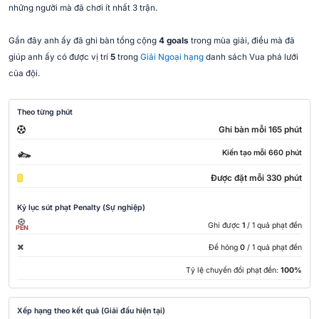
những người mà đã chơi ít nhất 3 trận.
Gần đây anh ấy đã ghi bàn tổng cộng
4 goals
trong mùa giải, điều mà đã
giúp anh ấy có được vị trí
5
trong
Giải Ngoại hạng
danh sách Vua phá lưới
của đội.
Theo từng phút
Ghi bàn mỗi 165 phút
Kiến tạo mỗi 660 phút
Được đặt mỗi 330 phút
Kỷ lục sút phạt Penalty (Sự nghiệp)
Ghi được
1
/ 1 quả phạt đền
PEN
Để hỏng
0
/ 1 quả phạt đền
Tỷ lệ chuyển đổi phạt đền:
100%
Xếp hạng theo kết quả (Giải đấu hiện tại)