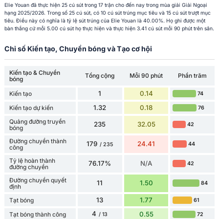
Elie Youan đã thực hiện 25 cú sút trong 17 trận cho đến nay trong mùa giải Giải Ngoại
hạng 2025/2026. Trong số 25 cú sút, có 10 cú sút trúng mục tiêu và 15 cú sút trượt mục
tiêu. Điều này có nghĩa là tỷ lệ sút trúng của Elie Youan là 40.00%. Họ ghi được một
bàn thắng cứ mỗi 5.00 cú sút họ thực hiện và thực hiện 3.41 cú sút mỗi 90 phút trên sân.
Chỉ số Kiến tạo, Chuyền bóng và Tạo cơ hội
Kiến tạo & Chuyền
Tổng cộng
Mỗi 90 phút
Phần trăm
bóng
1
0.14
Kiến tạo
74
1.32
0.18
Kiến tạo dự kiến
76
Quảng đường truyền
235
32.05
42
bóng
Đường chuyền thành
179
24.41
44
/ 235
công
Tỷ lệ hoàn thành
76.17%
N/A
42
đường chuyền
Đường chuyền quyết
11
1.50
84
định
13
1.77
Tạt bóng
61
4
0.55
Tạt bóng thành công
72
/ 13