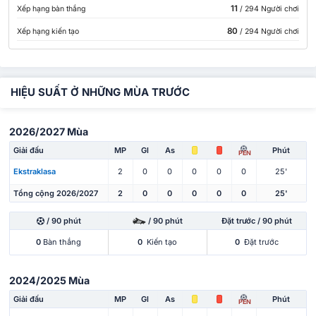
11
Xếp hạng bàn thắng
/ 294 Người chơi
80
Xếp hạng kiến tạo
/ 294 Người chơi
HIỆU SUẤT Ở NHỮNG MÙA TRƯỚC
2026/2027 Mùa
Giải đấu
MP
Gl
As
Phút
PEN
Ekstraklasa
2
0
0
0
0
0
25'
Tổng cộng 2026/2027
2
0
0
0
0
0
25'
/ 90 phút
/ 90 phút
Đặt trước / 90 phút
0
Bàn thắng
0
Kiến tạo
0
Đặt trước
2024/2025 Mùa
Giải đấu
MP
Gl
As
Phút
PEN