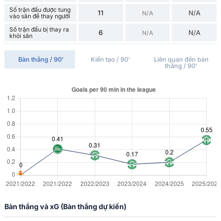
Số trận đấu được tung
11
N/A
N/A
vào sân để thay người
Số trận đấu bị thay ra
6
N/A
N/A
khỏi sân
Bàn thắng / 90'
Kiến tạo / 90'
Liên quan đến bàn
thắng / 90'
Bàn thắng và xG (Bàn thắng dự kiến)