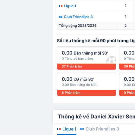
1
Ligue 1
1
Club Friendlies 3
Tổng cộng 2025/2026
2
Số liệu thống kê mỗi 90 phút trong Li
0.00
0.00
Bàn thắng mỗi 90'
0 Tổng số bàn thắng
0 Tổng 
37 Phần trăm
39 Phầ
0.00
0.00
xG mỗi 90'
0.00 Bàn thắng dự kiến
0.00 Ki
8 Phần trăm
0 Phần
Thống kê về Daniel Xavier Sem
Ligue 1
Club Friendlies 3