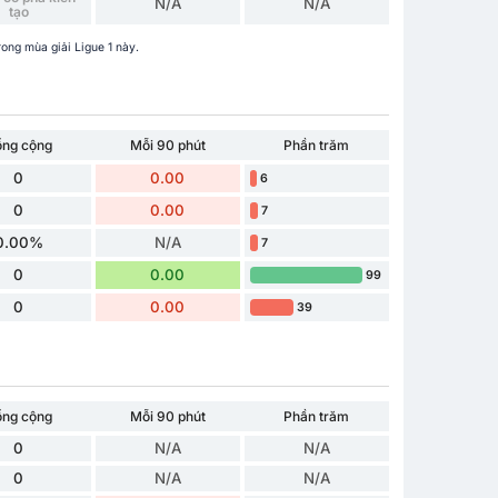
N/A
N/A
tạo
rong mùa giải Ligue 1 này.
ổng cộng
Mỗi 90 phút
Phần trăm
0
0.00
6
0
0.00
7
0.00%
N/A
7
0
0.00
99
0
0.00
39
ổng cộng
Mỗi 90 phút
Phần trăm
0
N/A
N/A
0
N/A
N/A