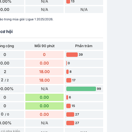
0.00%
N/A
13
0.00
N/A
N/A
ào trong mùa giải Ligue 1 2025/2026.
cơ hội
ổng cộng
Mỗi 90 phút
Phần trăm
0
0
39
0.00
0.00
0
2
18.00
8
2
18.00
17
/ 2
00.00%
N/A
99
0
0.00
6
0
0.00
15
0
0.00
27
/ 0
0.00%
N/A
27
có pha kiến ​​