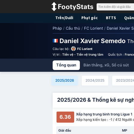
Trên/Dưới
Phạt góc
BTTS
Quần 
Pháp
/
Cầu thủ
/
FC Lorient
/
Daniel Xavier
Daniel Xavier Semedo
Th
Câu lạc bộ :
FC Lorient
Vị trí :
Tiền vệ - Tiền vệ trung tâm
Quốc tịch :
Franc
Tổng quan
Bàn thắng, xG, Số cú sút
2025/2026
2024/2025
2023/202
2025/2026 & Thống kê sự ng
Xếp hạng trung bình trong Ligue 1
6.36
Xếp hạng kiến tạo : -1 / 412 Người 
Giải đấu
MP