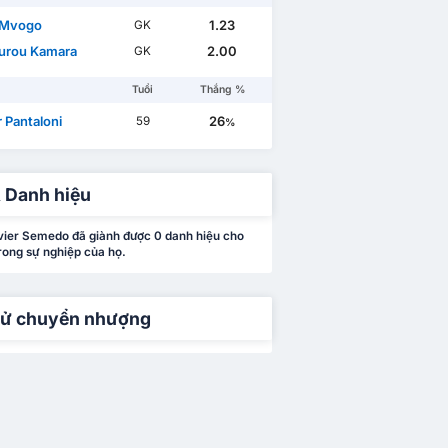
 Mvogo
1.23
GK
urou Kamara
2.00
GK
Tuổi
Thắng %
r Pantaloni
26
59
%
 Danh hiệu
vier Semedo đã giành được 0 danh hiệu cho
rong sự nghiệp của họ.
sử chuyển nhượng