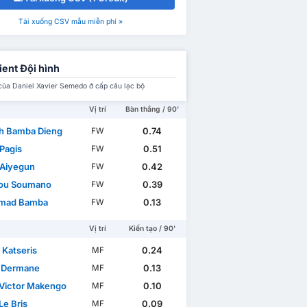
Tải xuống CSV mẫu miễn phí »
ient Đội hình
của Daniel Xavier Semedo ở cấp câu lạc bộ
Vị trí
Bàn thắng / 90'
h Bamba Dieng
0.74
FW
 Pagis
0.51
FW
 Aiyegun
0.42
FW
ou Soumano
0.39
FW
mad Bamba
0.13
FW
Vị trí
Kiến tạo / 90'
 Katseris
0.24
MF
 Dermane
0.13
MF
Victor Makengo
0.10
MF
Le Bris
0.09
MF