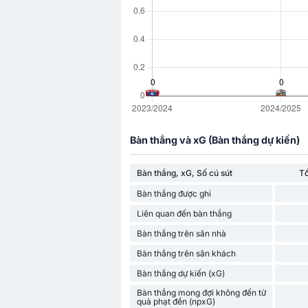
Bàn thắng và xG (Bàn thắng dự kiến)
Bàn thắng, xG, Số cú sút
T
Bàn thắng được ghi
Liên quan đến bàn thắng
Bàn thắng trên sân nhà
Bàn thắng trên sân khách
Bàn thắng dự kiến (xG)
Bàn thắng mong đợi không đến từ
quả phạt đền (npxG)