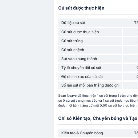
Cú sút được thực hiện
Dữ liệu cú sút
T
Cú sút được thực hiện
Cú sút trúng
Cú sút chệch
Sút vào khung thành
Tỷ lệ chuyển đổi cú sút
Độ chính xác của cú sút
Số lần sút mỗi bàn thắng được ghi
Sean Neave đã thực hiện 1 cú sút trong 1 trận cho đế
có 0 cú sút trúng mục tiêu và 1 cú sút trượt mục tiêu
được một bàn thắng cứ mỗi 0.00 cú sút họ thực hiện v
Chỉ số Kiến tạo, Chuyền bóng và Tạo 
Kiến tạo & Chuyền bóng
T