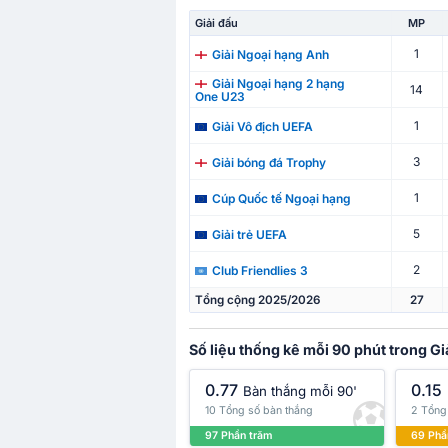
Giải đấu
MP
1
Giải Ngoại hạng Anh
Giải Ngoại hạng 2 hạng
14
One U23
1
Giải Vô địch UEFA
3
Giải bóng đá Trophy
1
Cúp Quốc tế Ngoại hạng
5
Giải trẻ UEFA
2
Club Friendlies 3
Tổng cộng 2025/2026
27
Số liệu thống kê mỗi 90 phút trong G
0.77
0.15
Bàn thắng mỗi 90'
10 Tổng số bàn thắng
2 Tổng 
97 Phần trăm
69 Phầ