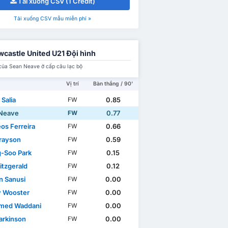
Tải xuống CSV (1 Credit)
Tải xuống CSV mẫu miễn phí »
castle United U21 Đội hình
của Sean Neave ở cấp câu lạc bộ
Vị trí
Bàn thắng / 90'
Salia
0.85
FW
Neave
0.77
FW
os Ferreira
0.66
FW
rayson
0.59
FW
-Soo Park
0.15
FW
itzgerald
0.12
FW
n Sanusi
0.00
FW
 Wooster
0.00
FW
med Waddani
0.00
FW
arkinson
0.00
FW