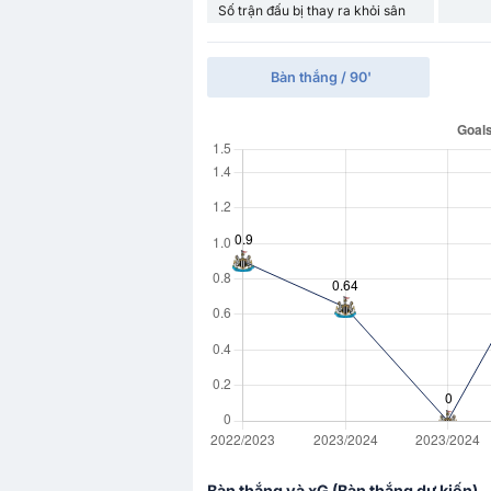
Số trận đấu bị thay ra khỏi sân
Bàn thắng / 90'
Bàn thắng và xG (Bàn thắng dự kiến)