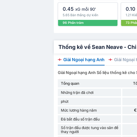
0.45
0.10
xG mỗi 90'
5.65 Bàn thắng dự kiến
1.21 Ki
96 Phần trăm
73 Phầ
Thống kê về Sean Neave - Chi 
Giải Ngoại hạng Anh
Giải Ngoại
Giải Ngoại hạng Anh Số liệu thống kê ch
Tổng quan
T
Những trận đã chơi
phút
€
Mức lương hàng năm
Đã bắt đầu số trận đấu
Số trận đấu được tung vào sân để
thay người