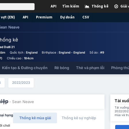
API
Tìm kiếm
Thống kê
Giải
vợt (EN)
API
Premium
Dự đoán
CSV
Sean Neave
hống kê
ed Dưới 21
 tâm
Quốc tịch :
England
Birthplace :
England - England
Số áo :
#9
7)
Chiều cao :
184cm
Kiến tạo & Đường chuyền
Rê bóng
Thẻ và phạm lỗi
Phòng th
4
2022/2023
Tải xu
hiệp
- Sean Neave
Tải xuống 
2022/2023
mùa và tr
oại hạng
Thống kê mùa giải
Thống kê sự nghiệp
ời chơi