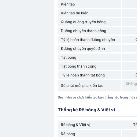
Kiến tạo
Kiến tạo dự kiến
Quảng đường truyền bóng
Đường chuyền thành công
Tỷ lệ hoàn thành đường chuyền
Đường chuyền quyết định
Tạt bóng
Tạt bóng thành công
Tỷ lệ hoàn thành tạt bóng
Không 
Số phút mỗi pha kiến ​​tạo
Sean Neave chưa kiến ​​tạo bàn thắng nào trong mùa 
Thống kê Rê bóng & Việt vị
Rê bóng & Việt vị
T
Rê bóng