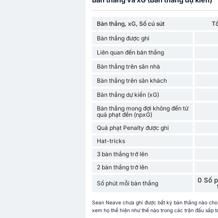
Bàn thắng, xG, Số cú sút
T
Bàn thắng được ghi
Liên quan đến bàn thắng
Bàn thắng trên sân nhà
Bàn thắng trên sân khách
Bàn thắng dự kiến (xG)
Bàn thắng mong đợi không đến từ
quả phạt đền (npxG)
Quả phạt Penalty được ghi
Hat-tricks
3 bàn thắng trở lên
2 bàn thắng trở lên
0 Số p
Số phút mỗi bàn thắng
Sean Neave chưa ghi được bất kỳ bàn thắng nào cho
xem họ thể hiện như thế nào trong các trận đấu sắp tớ