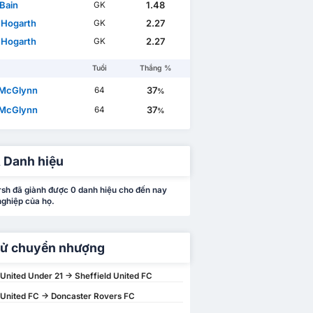
 Bain
1.48
GK
 Hogarth
2.27
GK
 Hogarth
2.27
GK
Tuổi
Thắng %
 McGlynn
37
64
%
 McGlynn
37
64
%
 Danh hiệu
sh đã giành được 0 danh hiệu cho đến nay
nghiệp của họ.
sử chuyển nhượng
 United Under 21 -> Sheffield United FC
 United FC -> Doncaster Rovers FC