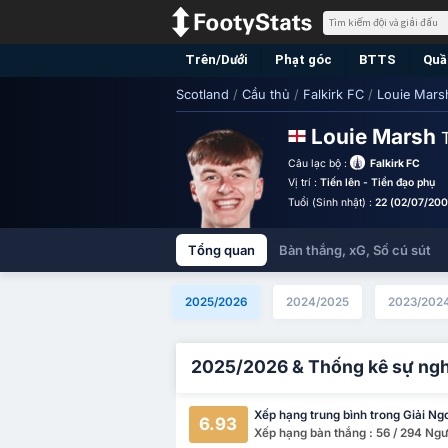
Trên/Dưới
Phạt góc
BTTS
Quầ
Scotland
/
Cầu thủ
/
Falkirk FC
/
Louie Mars
Louie Marsh
Câu lạc bộ :
Falkirk FC
Vị trí :
Tiến lên - Tiền đạo phụ
Tuổi (Sinh nhật) :
22 (02/07/200
Tổng quan
Bàn thắng, xG, Số cú sút
2025/2026
2024/2025
2023/202
2025/2026 & Thống kê sự ng
Xếp hạng trung bình trong Giải Ng
6.93
Xếp hạng bàn thắng : 56 / 294 Ngư