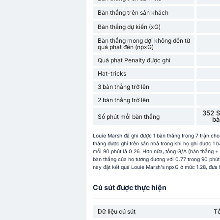
Bàn thắng trên sân khách
Bàn thắng dự kiến (xG)
Bàn thắng mong đợi không đến từ
quả phạt đền (npxG)
Quả phạt Penalty được ghi
Hat-tricks
3 bàn thắng trở lên
2 bàn thắng trở lên
352 S
Số phút mỗi bàn thắng
bà
Louie Marsh đã ghi được 1 bàn thắng trong 7 trận ch
thắng được ghi trên sân nhà trong khi họ ghi được 1 
mỗi 90 phút là 0.26. Hơn nữa, tổng G/A (bàn thắng +
bàn thắng của họ tương đương với 0.77 trong 90 phút
này đặt kết quả Louie Marsh's npxG ở mức 1.28, đưa 
Cú sút được thực hiện
Dữ liệu cú sút
T