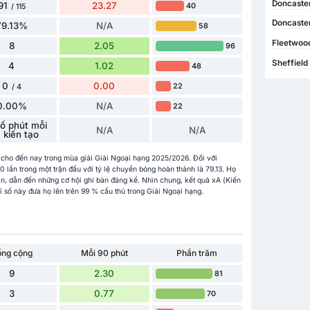
Doncaster
91
23.27
40
/ 115
Doncaster
79.13%
N/A
58
Fleetwood
8
2.05
96
Sheffield
4
1.02
48
0
0.00
22
/ 4
0.00%
N/A
22
ố phút mỗi
N/A
N/A
kiến ​​tạo
n cho đến nay trong mùa giải Giải Ngoại hạng 2025/2026. Đối với
lần trong một trận đấu với tỷ lệ chuyền bóng hoàn thành là 79.13. Họ
n, dẫn đến những cơ hội ghi bàn đáng kể. Nhìn chung, kết quả xA (Kiến
ỉ số này đưa họ lên trên 99 % cầu thủ trong Giải Ngoại hạng.
ổng cộng
Mỗi 90 phút
Phần trăm
9
2.30
81
3
0.77
70