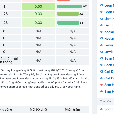
Leon
1
0.53
97
Leon
1.28
0.33
83
Liam 
1.28
0.33
85
Liam 
0
N/A
N/A
Keela
0
N/A
N/A
Keela
0
N/A
N/A
Lewis
Lewis
0
N/A
N/A
Sean 
ố phút mỗi
N/A
N/A
n thắng
Sean 
o đến nay trong mùa giải Giải Ngoại hạng 2025/2026. 0 trong số 1 bàn
Coll 
bàn trên sân khách. Tổng thể, Số bàn thắng của Louie Marsh ghi được
Coll 
 kiến tạo) của Louie Marsh trong mùa giải này là 3. Mức độ tham gia vào
. Bàn thắng không bao gồm phạt đền mỗi 90 phút của họ là 0.33. Điều
Sam H
họ vào phân vị 85 cao nhất trong số các cầu thủ Giải Ngoại hạng.
Sam H
Thủ môn
Scott
ổng cộng
Mỗi 90 phút
Phần trăm