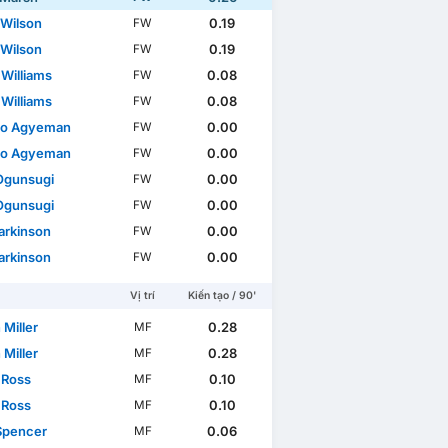
 Wilson
0.19
FW
 Wilson
0.19
FW
 Williams
0.08
FW
 Williams
0.08
FW
do Agyeman
0.00
FW
do Agyeman
0.00
FW
Ogunsugi
0.00
FW
Ogunsugi
0.00
FW
arkinson
0.00
FW
arkinson
0.00
FW
Vị trí
Kiến tạo / 90'
 Miller
0.28
MF
 Miller
0.28
MF
 Ross
0.10
MF
 Ross
0.10
MF
Spencer
0.06
MF