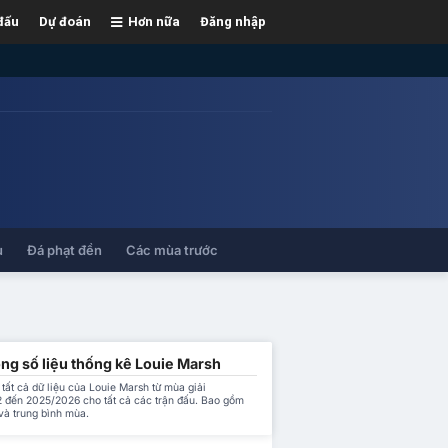
đấu
Dự đoán
Hơn nữa
Đăng nhập
ủ
Đá phạt đền
Các mùa trước
ng số liệu thống kê Louie Marsh
tất cả dữ liệu của Louie Marsh từ mùa giải
 đến 2025/2026 cho tất cả các trận đấu. Bao gồm
và trung bình mùa.