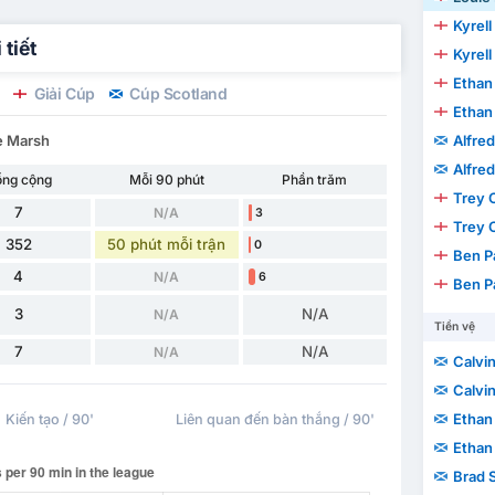
Kyrell
tiết
Kyrell
Ethan
Giải Cúp
Cúp Scotland
Ethan
ie Marsh
Alfre
Alfre
ổng cộng
Mỗi 90 phút
Phần trăm
Trey 
7
N/A
3
Trey 
352
50 phút mỗi trận
0
Ben P
4
N/A
6
Ben P
3
N/A
N/A
Tiền vệ
7
N/A
N/A
Calvin
Calvin
Ethan
Kiến tạo / 90'
Liên quan đến bàn thắng / 90'
Ethan
Brad 