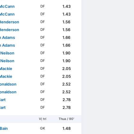
 McCann
1.43
DF
 McCann
1.43
DF
Henderson
1.56
DF
Henderson
1.56
DF
n Adams
1.66
DF
n Adams
1.66
DF
 Neilson
1.90
DF
 Neilson
1.90
DF
Mackie
2.05
DF
Mackie
2.05
DF
Donaldson
2.52
DF
Donaldson
2.52
DF
art
2.78
DF
art
2.78
DF
Vị trí
Thua / 90'
 Bain
1.48
GK