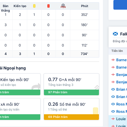
Bàn
Kiến tạo
Phút
PEN
thắng
1
2
1
0
0
352'
3
1
0
0
0
180'
Fal
0
0
0
0
0
90'
Đồng đội 
0
0
0
0
0
112'
Tiến lên
4
3
1
0
0
734'
Barne
Barne
ải Ngoại hạng
Benjam
0.77
Kiến tạo mỗi 90'
G+A mỗi 90'
Benjam
số kiến tạo
Tổng bàn thắng 3
Brian
n trăm
97 Phần trăm
Brian
0.26
Ross 
xA mỗi 90'
Số thẻ mỗi 90'
ến tạo dự kiến
1 Tổng số thẻ
Ross 
n trăm
69 Phần trăm
Louie
Louie