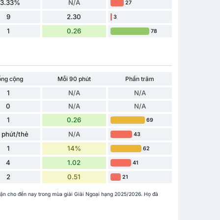
33.33%
N/A
27
9
2.30
3
1
0.26
78
ổng cộng
Mỗi 90 phút
Phần trăm
1
N/A
N/A
0
N/A
N/A
1
0.26
69
 phút/thẻ
N/A
43
1
14%
62
4
1.02
41
2
0.51
21
trận cho đến nay trong mùa giải Giải Ngoại hạng 2025/2026. Họ đã