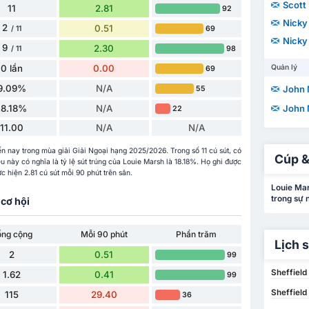
Scott
11
2.81
92
Nicky
2
0.51
69
/ 11
Nicky
9
2.30
98
/ 11
0 lần
0.00
Quản lý
69
9.09%
N/A
John
55
18.18%
N/A
John
22
11.00
N/A
N/A
đến nay trong mùa giải Giải Ngoại hạng 2025/2026. Trong số 11 cú sút, có
Cúp &
ều này có nghĩa là tỷ lệ sút trúng của Louie Marsh là 18.18%. Họ ghi được
c hiện 2.81 cú sút mỗi 90 phút trên sân.
Louie Mar
trong sự 
cơ hội
ổng cộng
Mỗi 90 phút
Phần trăm
Lịch 
2
0.51
99
Sheffield
1.62
0.41
99
Sheffield
115
29.40
36