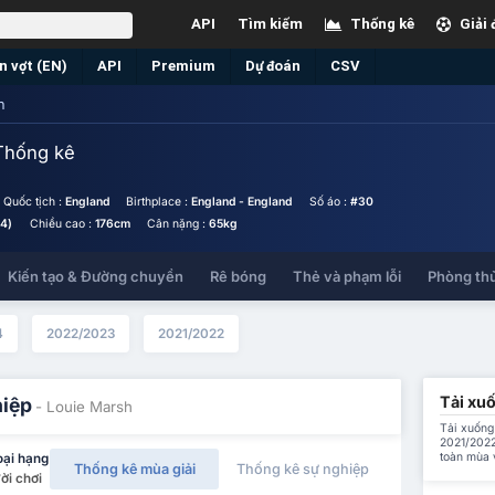
API
Tìm kiếm
Thống kê
Giải 
n vợt (EN)
API
Premium
Dự đoán
CSV
h
Thống kê
Quốc tịch :
England
Birthplace :
England - England
Số áo :
#30
4)
Chiều cao :
176cm
Cân nặng :
65kg
Kiến tạo & Đường chuyền
Rê bóng
Thẻ và phạm lỗi
Phòng th
4
2022/2023
2021/2022
Tải xuố
hiệp
- Louie Marsh
Tải xuống 
2021/2022
toàn mùa 
oại hạng
Thống kê mùa giải
Thống kê sự nghiệp
ời chơi