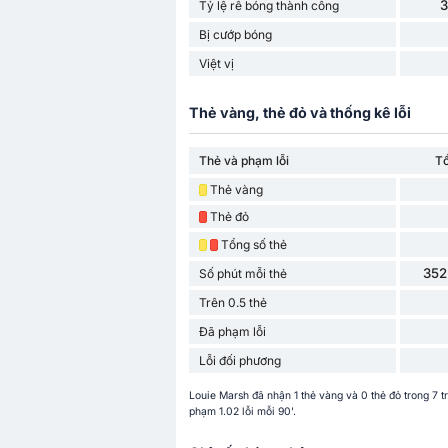
Tỷ lệ rê bóng thành công
Bị cướp bóng
Việt vị
Thẻ vàng, thẻ đỏ và thống kê lỗi
Thẻ và phạm lỗi
T
Thẻ vàng
Thẻ đỏ
Tổng số thẻ
352
Số phút mỗi thẻ
Trên 0.5 thẻ
Đã phạm lỗi
Lỗi đối phương
Louie Marsh đã nhận 1 thẻ vàng và 0 thẻ đỏ trong 7 
phạm 1.02 lỗi mỗi 90'.