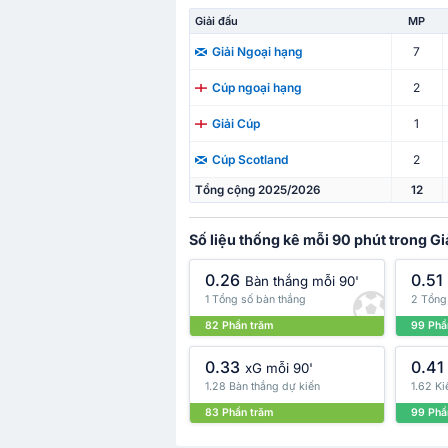
Giải đấu
MP
7
Giải Ngoại hạng
2
Cúp ngoại hạng
1
Giải Cúp
2
Cúp Scotland
Tổng cộng 2025/2026
12
Số liệu thống kê mỗi 90 phút trong Gi
0.26
0.51
Bàn thắng mỗi 90'
1 Tổng số bàn thắng
2 Tổng 
82 Phần trăm
99 Phầ
0.33
0.41
xG mỗi 90'
1.28 Bàn thắng dự kiến
1.62 Ki
83 Phần trăm
99 Phầ