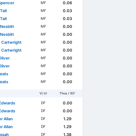
Spencer
0.06
MF
Tait
0.03
MF
Tait
0.03
MF
 Nesbitt
0.00
MF
 Nesbitt
0.00
MF
 Cartwright
0.00
MF
 Cartwright
0.00
MF
Oliver
0.00
MF
Oliver
0.00
MF
Yeats
0.00
MF
Yeats
0.00
MF
Vị trí
Thua / 90'
Edwards
0.00
DF
Edwards
0.00
DF
r Allan
1.29
DF
r Allan
1.29
DF
Lissah
1.38
DF