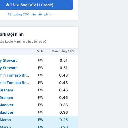
Tải xuống CSV (1 Credit)
Tải xuống CSV mẫu miễn phí »
kirk Đội hình
của Louie Marsh ở cấp câu lạc bộ
Vị trí
Bàn thắng / 90'
y Stewart
0.51
FW
y Stewart
0.51
FW
in Tomaso Broggio
0.48
FW
in Tomaso Broggio
0.48
FW
 Graham
0.46
FW
 Graham
0.46
FW
MacIver
0.36
FW
MacIver
0.36
FW
 Marsh
0.26
FW
 Marsh
0.26
FW