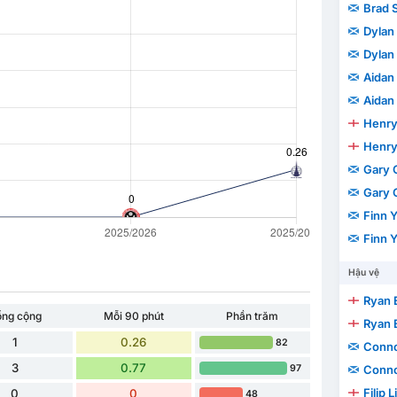
Brad 
Dylan 
Dylan 
Aidan
Aidan
Henry
Henry
Gary 
Gary 
Finn 
Finn 
Hậu vệ
Ryan 
ổng cộng
Mỗi 90 phút
Phần trăm
Ryan 
1
0.26
82
Conno
3
0.77
Conno
97
Filip 
0
0
48