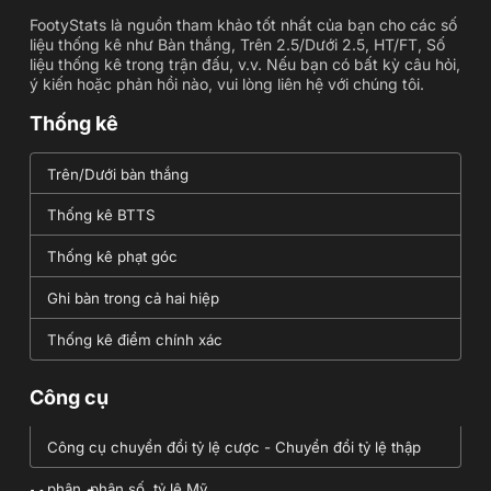
FootyStats là nguồn tham khảo tốt nhất của bạn cho các số
liệu thống kê như Bàn thắng, Trên 2.5/Dưới 2.5, HT/FT, Số
liệu thống kê trong trận đấu, v.v. Nếu bạn có bất kỳ câu hỏi,
ý kiến hoặc phản hồi nào, vui lòng liên hệ với chúng tôi.
Thống kê
Trên/Dưới bàn thắng
Thống kê BTTS
Thống kê phạt góc
Ghi bàn trong cả hai hiệp
Thống kê điểm chính xác
Công cụ
Công cụ chuyển đổi tỷ lệ cược - Chuyển đổi tỷ lệ thập
phân, phân số, tỷ lệ Mỹ