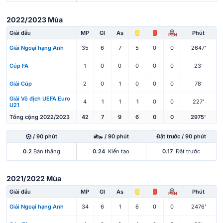
2022/2023 Mùa
Giải đấu
MP
Gl
As
Phút
PEN
Giải Ngoại hạng Anh
35
6
7
5
0
0
2647'
Cúp FA
1
0
0
0
0
0
23'
Giải Cúp
2
0
1
0
0
0
78'
Giải Vô địch UEFA Euro
4
1
1
1
0
0
227'
U21
Tổng cộng 2022/2023
42
7
9
6
0
0
2975'
/ 90 phút
/ 90 phút
Đặt trước / 90 phút
0.2
Bàn thắng
0.24
Kiến tạo
0.17
Đặt trước
2021/2022 Mùa
Giải đấu
MP
Gl
As
Phút
PEN
Giải Ngoại hạng Anh
34
6
1
6
0
0
2476'