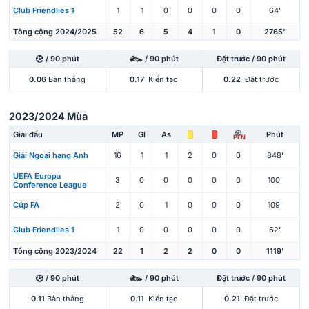
Club Friendlies 1
1
1
0
0
0
0
64'
Tổng cộng 2024/2025
52
6
5
4
1
0
2765'
/ 90 phút
/ 90 phút
Đặt trước / 90 phút
0.06
Bàn thắng
0.17
Kiến tạo
0.22
Đặt trước
2023/2024 Mùa
Giải đấu
MP
Gl
As
Phút
PEN
Giải Ngoại hạng Anh
16
1
1
2
0
0
848'
UEFA Europa
3
0
0
0
0
0
100'
Conference League
Cúp FA
2
0
1
0
0
0
109'
Club Friendlies 1
1
0
0
0
0
0
62'
Tổng cộng 2023/2024
22
1
2
2
0
0
1119'
/ 90 phút
/ 90 phút
Đặt trước / 90 phút
0.11
Bàn thắng
0.11
Kiến tạo
0.21
Đặt trước