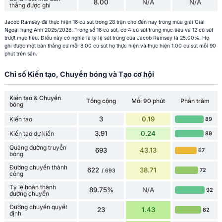
8.00
N/A
N/A
thắng được ghi
Jacob Ramsey đã thực hiện 16 cú sút trong 28 trận cho đến nay trong mùa giải Giải
Ngoại hạng Anh 2025/2026. Trong số 16 cú sút, có 4 cú sút trúng mục tiêu và 12 cú sút
trượt mục tiêu. Điều này có nghĩa là tỷ lệ sút trúng của Jacob Ramsey là 25.00%. Họ
ghi được một bàn thắng cứ mỗi 8.00 cú sút họ thực hiện và thực hiện 1.00 cú sút mỗi 90
phút trên sân.
Chỉ số Kiến tạo, Chuyền bóng và Tạo cơ hội
Kiến tạo & Chuyền
Tổng cộng
Mỗi 90 phút
Phần trăm
bóng
3
0.19
Kiến tạo
89
3.91
0.24
Kiến tạo dự kiến
89
Quảng đường truyền
693
43.13
67
bóng
Đường chuyền thành
622
38.71
72
/ 693
công
Tỷ lệ hoàn thành
89.75%
N/A
92
đường chuyền
Đường chuyền quyết
23
1.43
82
định