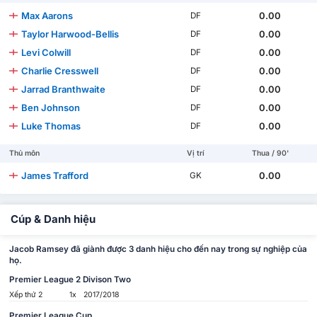
Max Aarons
0.00
DF
Taylor Harwood-Bellis
0.00
DF
Levi Colwill
0.00
DF
Charlie Cresswell
0.00
DF
Jarrad Branthwaite
0.00
DF
Ben Johnson
0.00
DF
Luke Thomas
0.00
DF
Thủ môn
Vị trí
Thua / 90'
James Trafford
0.00
GK
Cúp & Danh hiệu
Jacob Ramsey đã giành được 3 danh hiệu cho đến nay trong sự nghiệp của
họ.
Premier League 2 Divison Two
Xếp thứ 2
1x
2017/2018
Premier League Cup