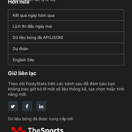
Hơn nữa
Kết quả ngày hôm qua
Lịch thi đấu ngày mai
Dữ liệu bóng đá API(JSON)
Dự đoán
English Site
Giữ liên lạc
Theo dõi FootyStats trên các kênh sau để đảm bảo bạn
không bao giờ bỏ lỡ một số liệu thống kê, lựa chọn hoặc tính
năng mới.
Dữ liệu bóng đá được cung cấp bởi