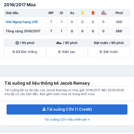
2016/2017 Mùa
Giải đấu
MP
Gl
As
Phút
PEN
Giải Ngoại hạng U18
7
1
0
0
0
0
388'
Tổng cộng 2016/2017
7
1
0
0
0
0
388'
/ 90 phút
/ 90 phút
Đặt trước / 90 phút
0.23
Bàn thắng
0
Kiến tạo
0
Đặt trước
Tải xuống số liệu thống kê Jacob Ramsey
Tải xuống tất cả dữ liệu của Jacob Ramsey từ mùa giải 2016/2017 đến 2025/2026
cho tất cả các trận đấu. Bao gồm toàn mùa và trung bình mùa.
Tải xuống CSV (1 Credit)
Tải xuống CSV mẫu miễn phí »