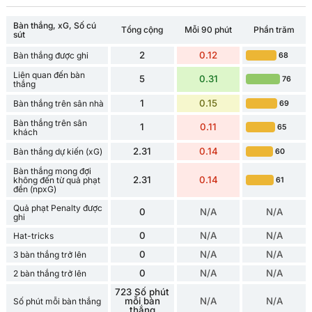
Bàn thắng, xG, Số cú
Tổng cộng
Mỗi 90 phút
Phần trăm
sút
2
0.12
Bàn thắng được ghi
68
Liên quan đến bàn
5
0.31
76
thắng
1
0.15
Bàn thắng trên sân nhà
69
Bàn thắng trên sân
1
0.11
65
khách
2.31
0.14
Bàn thắng dự kiến (xG)
60
Bàn thắng mong đợi
2.31
0.14
không đến từ quả phạt
61
đền (npxG)
Quả phạt Penalty được
0
N/A
N/A
ghi
0
N/A
N/A
Hat-tricks
0
N/A
N/A
3 bàn thắng trở lên
0
N/A
N/A
2 bàn thắng trở lên
723 Số phút
mỗi bàn
N/A
N/A
Số phút mỗi bàn thắng
thắng