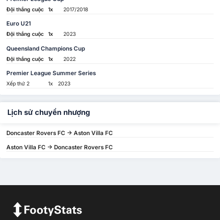
Đội thắng cuộc
1x
2017/2018
Euro U21
Đội thắng cuộc
1x
2023
Queensland Champions Cup
Đội thắng cuộc
1x
2022
Premier League Summer Series
Xếp thứ 2
1x
2023
Lịch sử chuyển nhượng
Doncaster Rovers FC -> Aston Villa FC
Aston Villa FC -> Doncaster Rovers FC