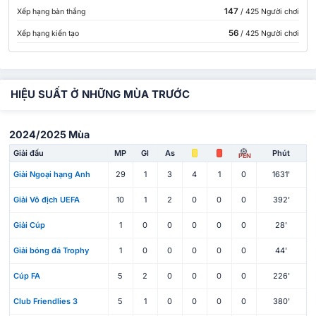
147
Xếp hạng bàn thắng
/ 425 Người chơi
56
Xếp hạng kiến tạo
/ 425 Người chơi
HIỆU SUẤT Ở NHỮNG MÙA TRƯỚC
2024/2025 Mùa
Giải đấu
MP
Gl
As
Phút
PEN
Giải Ngoại hạng Anh
29
1
3
4
1
0
1631'
Giải Vô địch UEFA
10
1
2
0
0
0
392'
Giải Cúp
1
0
0
0
0
0
28'
Giải bóng đá Trophy
1
0
0
0
0
0
44'
Cúp FA
5
2
0
0
0
0
226'
Club Friendlies 3
5
1
0
0
0
0
380'