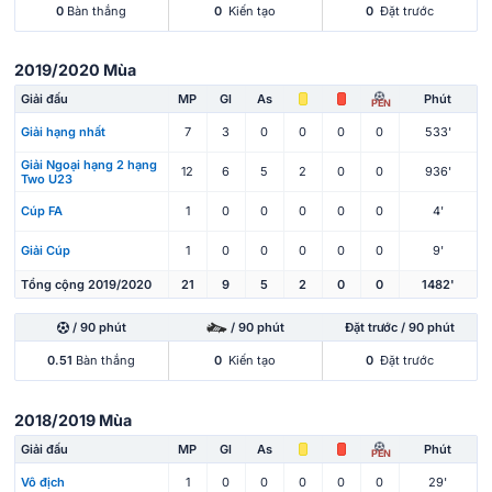
0
Bàn thắng
0
Kiến tạo
0
Đặt trước
2019/2020 Mùa
Giải đấu
MP
Gl
As
Phút
PEN
Giải hạng nhất
7
3
0
0
0
0
533'
Giải Ngoại hạng 2 hạng
12
6
5
2
0
0
936'
Two U23
Cúp FA
1
0
0
0
0
0
4'
Giải Cúp
1
0
0
0
0
0
9'
Tổng cộng 2019/2020
21
9
5
2
0
0
1482'
/ 90 phút
/ 90 phút
Đặt trước / 90 phút
0.51
Bàn thắng
0
Kiến tạo
0
Đặt trước
2018/2019 Mùa
Giải đấu
MP
Gl
As
Phút
PEN
Vô địch
1
0
0
0
0
0
29'