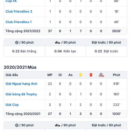
Cúp FA
1
0
0
1
0
0
86'
Club Friendlies 3
1
0
0
0
0
0
18'
Club Friendlies 1
1
0
0
0
0
0
46'
Tổng cộng 2021/2022
37
6
1
7
0
0
2626'
/ 90 phút
/ 90 phút
Đặt trước / 90 phút
0.22
Bàn thắng
0.04
Kiến tạo
0.22
Đặt trước
2020/2021 Mùa
Giải đấu
MP
Gl
As
Phút
PEN
Giải Ngoại hạng Anh
22
0
0
0
0
0
618'
Giải bóng đá Trophy
2
0
0
1
0
0
180'
Giải Cúp
3
0
1
2
0
0
232'
Tổng cộng 2020/2021
27
0
1
3
0
0
1030'
/ 90 phút
/ 90 phút
Đặt trước / 90 phút