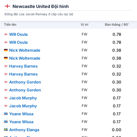
Newcastle United Đội hình
Đồng đội của Jacob Ramsey ở cấp câu lạc bộ
Tiến lên
Vị trí
Bàn thắng / 90'
Will Osula
0.78
FW
Will Osula
0.78
FW
Nick Woltemade
0.38
FW
Nick Woltemade
0.38
FW
Harvey Barnes
0.32
FW
Harvey Barnes
0.32
FW
Anthony Gordon
0.30
FW
Anthony Gordon
0.30
FW
Jacob Murphy
0.17
FW
Jacob Murphy
0.17
FW
Yoane Wissa
0.17
FW
Yoane Wissa
0.17
FW
Anthony Elanga
0.00
FW