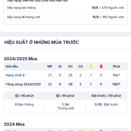
Xếp hạng theo kết quả (Giải đấu hiện tại)
N/A
Xếp hạng bàn thắng
/ 479 Người chơi
N/A
Xếp hạng để thủng lưới
/ 196 Người chơi
HIỆU SUẤT Ở NHỮNG MÙA TRƯỚC
2024/2025 Mùa
Giải đấu
MP
Gl
GC
CS
Phút
Hạng nhất B
21
0
28
2
1
0
1887'
Tổng cộng 2024/2025
21
0
28
2
1
0
1887'
/ 90 phút
/ 90 phút
Đặt trước / 90 phút
0
Bàn thắng
1.34
0.05
Đặt trước
Thủng lưới
2024 Mùa