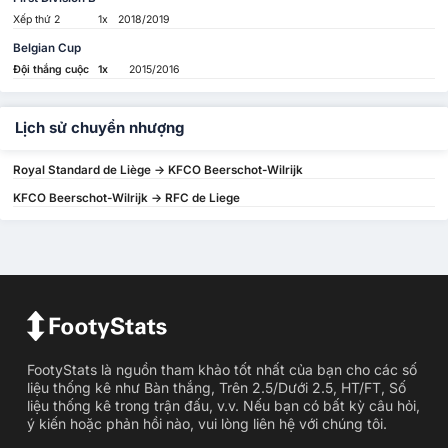
Xếp thứ 2
1x
2018/2019
Belgian Cup
Đội thắng cuộc
1x
2015/2016
Lịch sử chuyển nhượng
Royal Standard de Liège -> KFCO Beerschot-Wilrijk
KFCO Beerschot-Wilrijk -> RFC de Liege
FootyStats là nguồn tham khảo tốt nhất của bạn cho các số
liệu thống kê như Bàn thắng, Trên 2.5/Dưới 2.5, HT/FT, Số
liệu thống kê trong trận đấu, v.v. Nếu bạn có bất kỳ câu hỏi,
ý kiến hoặc phản hồi nào, vui lòng liên hệ với chúng tôi.