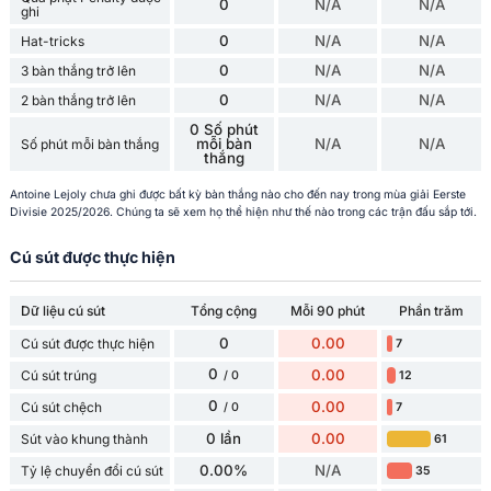
0
N/A
N/A
ghi
0
N/A
N/A
Hat-tricks
0
N/A
N/A
3 bàn thắng trở lên
0
N/A
N/A
2 bàn thắng trở lên
0 Số phút
mỗi bàn
N/A
N/A
Số phút mỗi bàn thắng
thắng
Antoine Lejoly chưa ghi được bất kỳ bàn thắng nào cho đến nay trong mùa giải Eerste
Divisie 2025/2026. Chúng ta sẽ xem họ thể hiện như thế nào trong các trận đấu sắp tới.
Cú sút được thực hiện
Dữ liệu cú sút
Tổng cộng
Mỗi 90 phút
Phần trăm
0
0.00
Cú sút được thực hiện
7
0
0.00
Cú sút trúng
12
/ 0
0
0.00
Cú sút chệch
7
/ 0
0 lần
0.00
Sút vào khung thành
61
0.00%
N/A
Tỷ lệ chuyển đổi cú sút
35