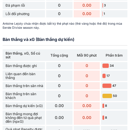
0
0.00
Đã phạm lỗi
3
0
0.00
Lỗi đối phương
1
Antoine Lejoly chưa nhận được bất kỳ thẻ phạt nào (thẻ vàng hoặc thẻ đỏ) trong mùa
Eerste Divisie season này.
Bàn thắng và xG (Bàn thắng dự kiến)
Bàn thắng, xG, Số cú
Tổng cộng
Mỗi 90 phút
Phần trăm
sút
0
0
Bàn thắng được ghi
34
Liên quan đến bàn
0
0
17
thắng
0
0
Bàn thắng trên sân nhà
47
Bàn thắng trên sân
0
0
50
khách
0.00
0.00
Bàn thắng dự kiến (xG)
8
Bàn thắng mong đợi
0.00
0.00
không đến từ quả phạt
8
đền (npxG)
Quả phạt Penalty được