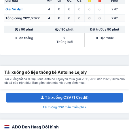
Giải đấu
MP
Gl
GC
CS
Phút
Giải Vô địch
4
0
6
0
0
0
270'
Tổng cộng 2021/2022
4
0
6
0
0
0
270'
/ 90 phút
/ 90 phút
Đặt trước / 90 phút
0
Bàn thắng
2
0
Đặt trước
Thủng lưới
Tải xuống số liệu thống kê Antoine Lejoly
Tải xuống tất cả dữ liệu của Antoine Lejoly từ mùa giải 2015/2016 đến 2025/2026 cho
tất cả các trận đấu. Bao gồm toàn mùa và trung bình mùa.
Tải xuống CSV (1 Credit)
Tải xuống CSV mẫu miễn phí »
ADO Den Haag Đội hình