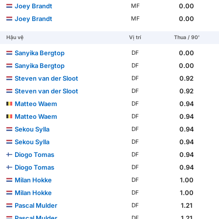
Joey Brandt
0.00
MF
Joey Brandt
0.00
MF
Hậu vệ
Vị trí
Thua / 90'
Sanyika Bergtop
0.00
DF
Sanyika Bergtop
0.00
DF
Steven van der Sloot
0.92
DF
Steven van der Sloot
0.92
DF
Matteo Waem
0.94
DF
Matteo Waem
0.94
DF
Sekou Sylla
0.94
DF
Sekou Sylla
0.94
DF
Diogo Tomas
0.94
DF
Diogo Tomas
0.94
DF
Milan Hokke
1.00
DF
Milan Hokke
1.00
DF
Pascal Mulder
1.21
DF
Pascal Mulder
1.21
DF