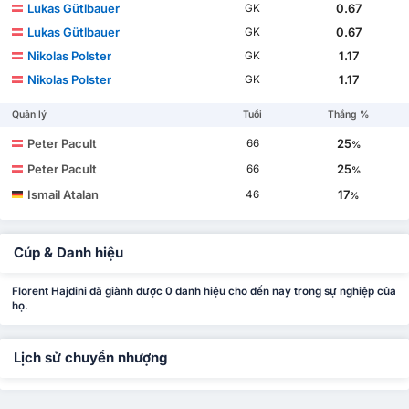
Lukas Gütlbauer
0.67
GK
Lukas Gütlbauer
0.67
GK
Nikolas Polster
1.17
GK
Nikolas Polster
1.17
GK
Quản lý
Tuổi
Thắng %
Peter Pacult
25
66
%
Peter Pacult
25
66
%
Ismail Atalan
17
46
%
Cúp & Danh hiệu
Florent Hajdini đã giành được 0 danh hiệu cho đến nay trong sự nghiệp của
họ.
Lịch sử chuyển nhượng