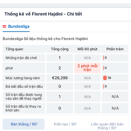
Thống kê về Florent Hajdini - Chi tiết
Bundesliga
Bundesliga Số liệu thống kê cho Florent Hajdini
Tổng quan
Tổng cộng
Mỗi 90 phút
Phần trăm
1
Những trận đã chơi
N/A
0
2 phút mỗi
2
phút
0
trận
€26,299
Mức lương hàng năm
N/A
18
0
Đã bắt đầu số trận đấu
N/A
0
Số trận đấu được tung
1
N/A
N/A
vào sân để thay người
Số trận đấu bị thay ra
0
N/A
N/A
khỏi sân
Bàn thắng / 90'
Kiến tạo / 90'
Liên quan đến bàn
thắng / 90'