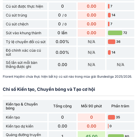
0
0.00
Cú sút được thực hiện
7
0
0.00
Cú sút trúng
14
/ 0
0
0.00
Cú sút chệch
7
/ 0
0 lần
0.00
Sút vào khung thành
72
0.00%
N/A
Tỷ lệ chuyển đổi cú sút
36
Độ chính xác của cú
0.00%
N/A
14
sút
Số lần sút mỗi bàn
0.00
N/A
N/A
thắng được ghi
Florent Hajdini chưa thực hiện bất kỳ cú sút nào trong mùa giải Bundesliga 2025/2026.
Chỉ số Kiến tạo, Chuyền bóng và Tạo cơ hội
Kiến tạo & Chuyền
Tổng cộng
Mỗi 90 phút
Phần trăm
bóng
0
0
Kiến tạo
35
0.00
0.00
Kiến tạo dự kiến
0
Quảng đường truyền
1
45.00
80