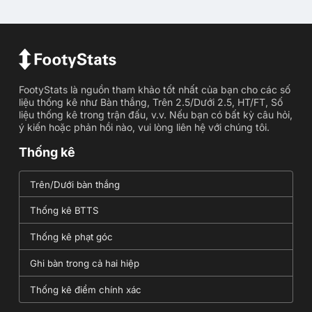
FootyStats là nguồn tham khảo tốt nhất của bạn cho các số
liệu thống kê như Bàn thắng, Trên 2.5/Dưới 2.5, HT/FT, Số
liệu thống kê trong trận đấu, v.v. Nếu bạn có bất kỳ câu hỏi,
ý kiến hoặc phản hồi nào, vui lòng liên hệ với chúng tôi.
Thống kê
Trên/Dưới bàn thắng
Thống kê BTTS
Thống kê phạt góc
Ghi bàn trong cả hai hiệp
Thống kê điểm chính xác