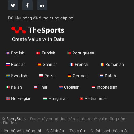
Dữ liệu bóng đá được cung cấp bởi
English
Turkish
Portuguese
Russian
Spanish
French
Romanian
Swedish
Polish
German
Dutch
Italian
Thai
Croatian
Indonesian
Norwegian
Hungarian
Vietnamese
©
FootyStats
- Được xây dựng dựa trên sự đam mê với những trận
đấu đẹp
Liên hệ với chúng tôi
Giới thiệu
Trợ giúp
Chính sách bảo mật