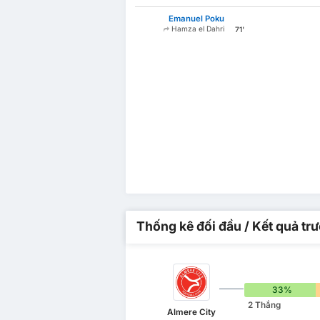
Emanuel Poku
Hamza el Dahri
71'
Thống kê đối đầu / Kết quả tr
33%
2 Thắng
Almere City