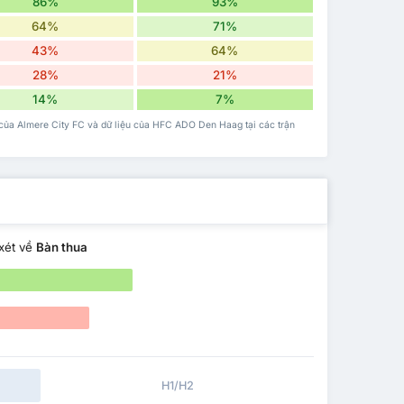
86%
93%
64%
71%
43%
64%
28%
21%
14%
7%
hà của Almere City FC và dữ liệu của HFC ADO Den Haag tại các trận
xét về
Bàn thua
H1/H2