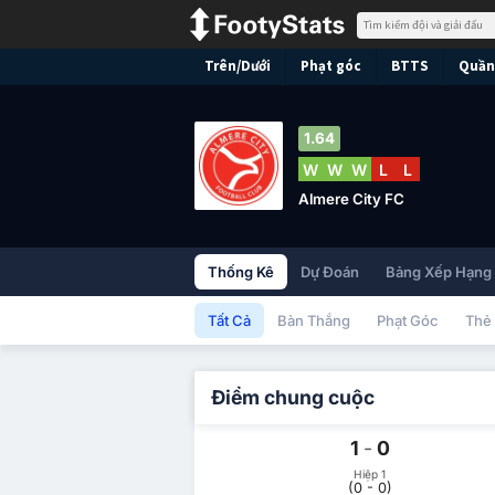
Trên/Dưới
Phạt góc
BTTS
Quần 
1.64
W
W
W
L
L
Almere City FC
Thống Kê
Dự Đoán
Bảng Xếp Hạng
Tất Cả
Bàn Thắng
Phạt Góc
Thẻ
Điểm chung cuộc
1
-
0
Hiệp 1
(0 - 0)