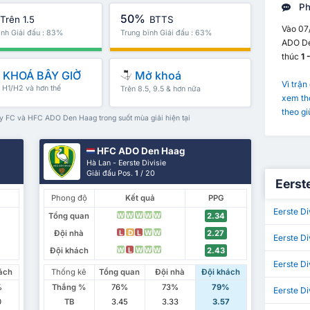
Ph
50%
Trên 1.5
BTTS
Vào 07
ình Giải đấu : 83%
Trung bình Giải đấu : 63%
ADO Den
thúc
1 
KHOÁ BÂY GIỜ
Mở khoá
Vì trận
, H1/H2 và hơn thế
Trên 8.5, 9.5 & hơn nữa
xem thố
theo g
ty FC và HFC ADO Den Haag trong suốt mùa giải hiện tại
HFC ADO Den Haag
Hà Lan - Eerste Divisie
Giải đấu Pos.
1
/ 20
Eerst
Phong độ
Kết quả
PPG
Eerste Di
Tổng quan
2.34
W
W
W
W
W
Đội nhà
2.27
L
D
L
W
W
Eerste Di
Đội khách
2.43
W
L
W
W
W
Eerste Di
ách
Thống kê
Tổng quan
Đội nhà
Đội khách
%
Thắng %
76%
73%
79%
Eerste Di
0
TB
3.45
3.33
3.57