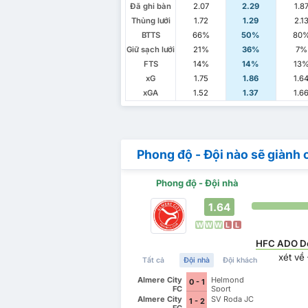
Đã ghi bàn
2.07
2.29
1.8
Thủng lưới
1.72
1.29
2.1
BTTS
66%
50%
80
Giữ sạch lưới
21%
36%
7%
FTS
14%
14%
13
xG
1.75
1.86
1.6
xGA
1.52
1.37
1.6
Phong độ - Đội nào sẽ giành 
Phong độ - Đội nhà
1.64
W
W
W
L
L
HFC ADO D
xét về
Tất cả
Đội nhà
Đội khách
Almere City
Helmond
0 - 1
FC
Sport
Almere City
SV Roda JC
1 - 2