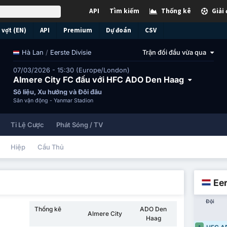
API
Tìm kiếm
Thống kê
Giải
vợt (EN)
API
Premium
Dự đoán
CSV
/
Eerste Divisie
Trận đối đầu vừa qua
Hà Lan
07/03/2026 - 15:30 (Europe/London)
Almere City FC đấu với HFC ADO Den Haag
Số liệu, Xu hướng và Đối đầu
Sân vận động -
Yanmar Stadion
Tỉ Lệ Cược
Phát Sóng / TV
Hiệp
Cầu Thủ
Eer
Đội
Thống kê
ADO Den
Almere City
Haag