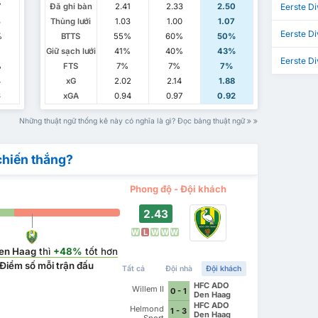
7
Đã ghi bàn
2.41
2.33
2.50
Eerste Di
3
Thủng lưới
1.03
1.00
1.07
Eerste Di
%
BTTS
55%
60%
50%
Giữ sạch lưới
41%
40%
43%
Eerste Di
%
FTS
7%
7%
7%
4
xG
2.02
2.14
1.88
6
xGA
0.94
0.97
0.92
Những thuật ngữ thống kê này có nghĩa là gì? Đọc bảng thuật ngữ
chiến thắng?
Phong độ - Đội khách
2.43
W
L
W
W
W
en Haag
thì
+48%
tốt hơn
Điểm số mỗi trận đấu
Tất cả
Đội nhà
Đội khách
HFC ADO
Willem II
0 - 1
Den Haag
HFC ADO
Helmond
1 - 3
Den Haag