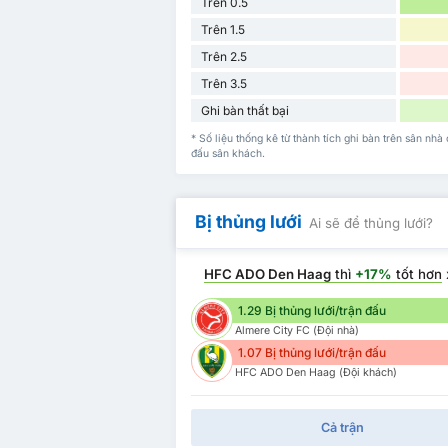
Trên 0.5
Trên 1.5
Trên 2.5
Trên 3.5
Ghi bàn thất bại
* Số liệu thống kê từ thành tích ghi bàn trên sân n
đấu sân khách.
Bị thủng lưới
Ai sẽ để thủng lưới?
HFC ADO Den Haag
thì
+17%
tốt hơn
1.29 Bị thủng lưới/trận đấu
Almere City FC (Đội nhà)
1.07 Bị thủng lưới/trận đấu
HFC ADO Den Haag (Đội khách)
Cả trận