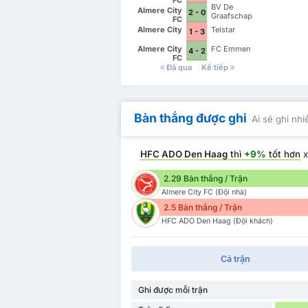
FC
BV De
Almere City
2 - 0
Graafschap
FC
Almere City
Telstar
1 - 3
Almere City
FC Emmen
4 - 2
FC
Đã qua
Kế tiếp
Bàn thắng được ghi
Ai sẽ ghi nh
HFC ADO Den Haag
thì
+9%
tốt hơn
x
2.29 Bàn thắng / Trận
Almere City FC (Đội nhà)
2.5 Bàn thắng / Trận
HFC ADO Den Haag (Đội khách)
Cả trận
Ghi được mỗi trận