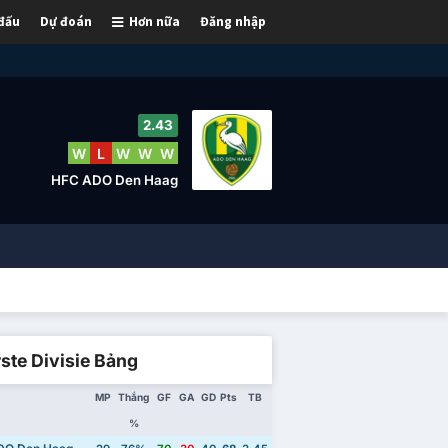
 đấu
Dự đoán
Hơn nữa
Đăng nhập
2.43
W
L
W
W
W
HFC ADO Den Haag
ste Divisie Bảng
MP
Thắng
GF
GA
GD
Pts
TB
%