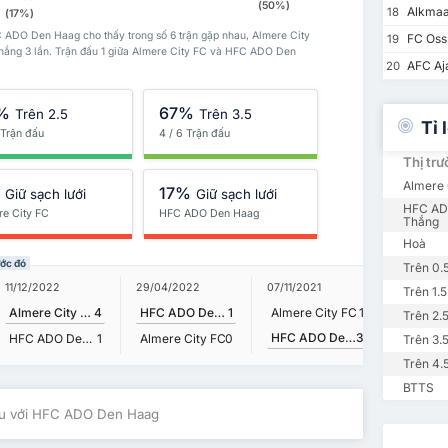
(50%)
Alkmaar
18
(17%)
C ADO Den Haag cho thấy trong số 6 trận gặp nhau, Almere City
FC Oss
19
hắng 3 lần. Trận đấu 1 giữa Almere City FC và HFC ADO Den
AFC Aja
20
%
67%
Trên 2.5
Trên 3.5
Tỉ 
 Trận đấu
4 / 6 Trận đấu
Thị tr
Almere 
%
17%
Giữ sạch lưới
Giữ sạch lưới
HFC AD
re City FC
HFC ADO Den Haag
Thắng
Hoà
ước đó
Trên 0.
23/09/20
11/12/2022
29/04/2022
07/11/2021
Trên 1.5
Almere City FC
4
HFC ADO Den Haag
1
Almere City FC
1
Trên 2.
HFC ADO Den Haag
3
HFC ADO Den Haag
1
Almere City FC
0
Trên 3.
Trên 4.
BTTS
ấu với HFC ADO Den Haag