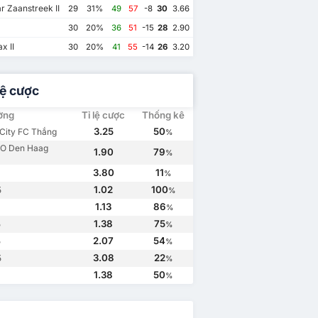
 Zaanstreek II
29
31%
49
57
-8
30
3.66
30
20%
36
51
-15
28
2.90
x II
30
20%
41
55
-14
26
3.20
lệ cược
ường
Tỉ lệ cược
Thống kê
3.25
50
City FC Thắng
%
O Den Haag
1.90
79
%
3.80
11
%
1.02
100
5
%
14
1.13
86
%
Almere City FC
2
1.38
75
5
%
HFC ADO Den Haag
2
2.07
54
5
%
3.08
22
5
%
1.38
50
%