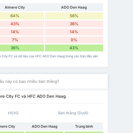
Almere City
ADO Den Haag
64%
56%
43%
36%
14%
14%
7%
0%
36%
43%
ere City FC và dữ liệu của HFC ADO Den Haag trong các trận đấu sân
ấu này có bao nhiêu bàn thắng?
mere City FC và HFC ADO Den Haag.
H1/H2
Bàn thắng (Dưới)
mere City
ADO Den Haag
Trung bình