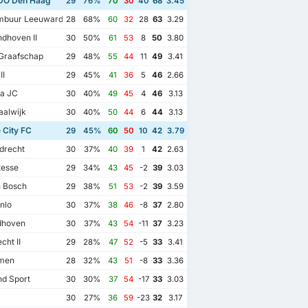
O Den Haag
29
76%
70
30
40
68
3.45
buur Leeuwarden
28
68%
60
32
28
63
3.29
dhoven II
30
50%
61
53
8
50
3.80
Graafschap
29
48%
55
44
11
49
3.41
II
29
45%
41
36
5
46
2.66
a JC
30
40%
49
45
4
46
3.13
alwijk
30
40%
50
44
6
44
3.13
 City FC
29
45%
60
50
10
42
3.79
drecht
30
37%
40
39
1
42
2.63
tesse
29
34%
43
45
-2
39
3.03
 Bosch
29
38%
51
53
-2
39
3.59
nlo
30
37%
38
46
-8
37
2.80
dhoven
30
37%
43
54
-11
37
3.23
cht II
29
28%
47
52
-5
33
3.41
men
28
32%
43
51
-8
33
3.36
d Sport
30
30%
37
54
-17
33
3.03
30
27%
36
59
-23
32
3.17