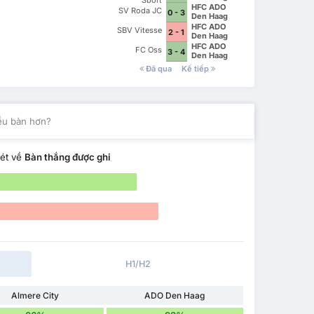
Sport
HFC ADO
SV Roda JC
0 - 3
Den Haag
HFC ADO
SBV Vitesse
2 - 1
Den Haag
HFC ADO
FC Oss
3 - 4
Den Haag
Đã qua
Kế tiếp
iều bàn hơn?
ét về
Bàn thắng được ghi
H1/H2
Almere City
ADO Den Haag