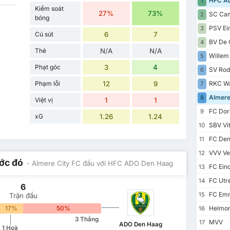
HFC AD
1
Kiểm soát
27%
73%
SC Cam
2
bóng
PSV Ein
3
Cú sút
6
7
BV De 
4
Thẻ
N/A
N/A
Willem 
5
Phạt góc
3
4
SV Rod
6
Phạm lỗi
12
9
RKC Wa
7
Almere
8
Việt vị
1
1
FC Dor
9
xG
1.26
1.24
SBV Vi
10
FC Den
11
VVV Ve
12
ước đó
- Almere City FC đấu với HFC ADO Den Haag
FC Ein
13
FC Utre
14
6
FC Em
15
Trận đấu
17%
50%
Helmon
16
3 Thắng
MVV
17
ADO Den Haag
1 Hoà