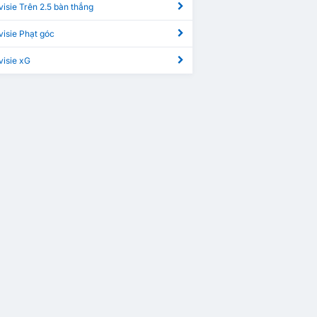
visie Trên 2.5 bàn thắng
visie Phạt góc
visie xG