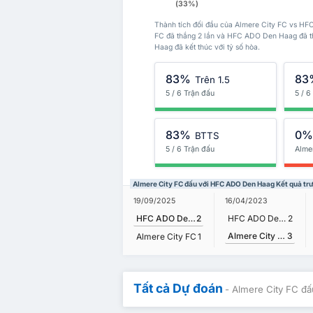
(33%)
Thành tích đối đầu của Almere City FC vs HF
FC đã thắng 2 lần và HFC ADO Den Haag đã t
Haag đã kết thúc với tỷ số hòa.
83%
83
Trên 1.5
5 / 6 Trận đấu
5 / 6
83%
0
BTTS
5 / 6 Trận đấu
Alme
Almere City FC đấu với HFC ADO Den Haag Kết quả tr
19/09/2025
16/04/2023
HFC ADO Den Haag
2
HFC ADO Den Haag
2
Almere City FC
3
Almere City FC
1
Tất cả Dự đoán
- Almere City FC đ