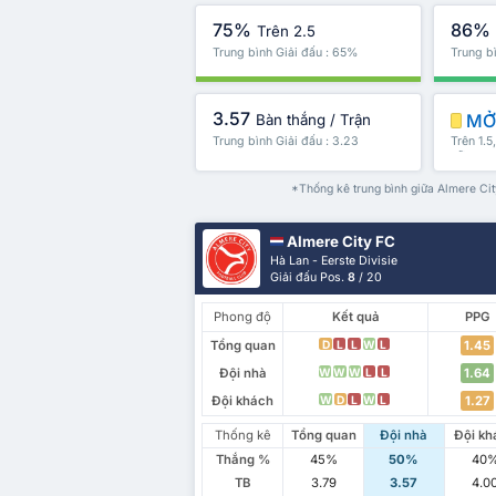
75%
86%
Trên 2.5
Trung bình Giải đấu : 65%
Trung b
3.57
MỞ 
Bàn thắng / Trận
Trung bình Giải đấu : 3.23
Trên 1.5
nữa
*Thống kê trung bình giữa Almere Ci
Almere City FC
Hà Lan - Eerste Divisie
Giải đấu Pos.
8
/ 20
Phong độ
Kết quả
PPG
Tổng quan
1.45
D
L
L
W
L
Đội nhà
1.64
W
W
W
L
L
Đội khách
1.27
W
D
L
W
L
Thống kê
Tổng quan
Đội nhà
Đội kh
Thắng %
45%
50%
40
TB
3.79
3.57
4.0