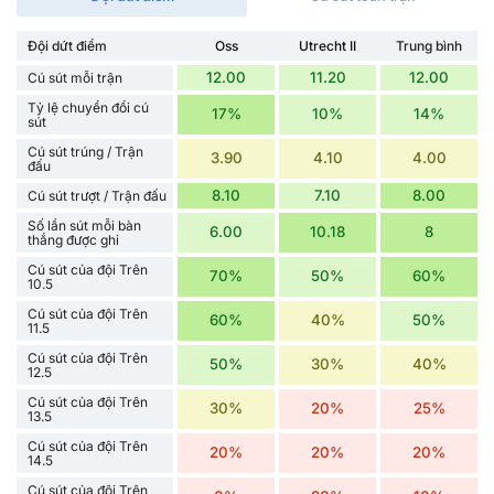
Đội dứt điểm
Oss
Utrecht II
Trung bình
12.00
11.20
12.00
Cú sút mỗi trận
Tỷ lệ chuyển đổi cú
17%
10%
14%
sút
Cú sút trúng / Trận
3.90
4.10
4.00
đấu
8.10
7.10
8.00
Cú sút trượt / Trận đấu
Số lần sút mỗi bàn
6.00
10.18
8
thắng được ghi
Cú sút của đội Trên
70%
50%
60%
10.5
Cú sút của đội Trên
60%
40%
50%
11.5
Cú sút của đội Trên
50%
30%
40%
12.5
Cú sút của đội Trên
30%
20%
25%
13.5
Cú sút của đội Trên
20%
20%
20%
14.5
Cú sút của đội Trên