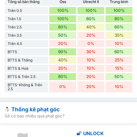
Tổng số bàn thắng
Oss
Utrecht II
Trung bình
100%
100%
100%
Trên 0.5
100%
60%
80%
Trên 1.5
80%
40%
60%
Trên 2.5
50%
20%
35%
Trên 3.5
20%
0%
10%
Trên 4.5
90%
30%
60%
BTTS
40%
10%
25%
BTTS & Thắng
20%
10%
15%
BTTS & Hoà
80%
20%
50%
BTTS & Trên 2.5
BTTS-Không & Trên
0%
20%
10%
2.5
Thống kê phạt góc
Sẽ có bao nhiêu quả phạt góc?
UNLOCK