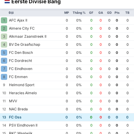
Eerste Divisie Bảng
Đội
MP
Thắng %
GF
GA
GD
Pts
TB
AFC Ajax II
1
0
0%
0
0
0
0
0
Almere City FC
2
0
0%
0
0
0
0
0
Alkmaar Zaanstreek II
3
0
0%
0
0
0
0
0
BV De Graafschap
4
0
0%
0
0
0
0
0
FC Den Bosch
5
0
0%
0
0
0
0
0
FC Dordrecht
6
0
0%
0
0
0
0
0
FC Eindhoven
7
0
0%
0
0
0
0
0
FC Emmen
8
0
0%
0
0
0
0
0
Helmond Sport
9
0
0%
0
0
0
0
0
Heracles Almelo
10
0
0%
0
0
0
0
0
MVV
11
0
0%
0
0
0
0
0
NAC Breda
12
0
0%
0
0
0
0
0
FC Oss
13
0
0%
0
0
0
0
0
PSV Eindhoven II
14
0
0%
0
0
0
0
0
RKC Waalwijk
15
0
0%
0
0
0
0
0