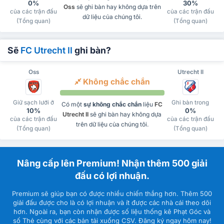
0%
30%
Oss
sẽ ghi bàn hay không dựa trên
của các trận đấu
của các trận đấu
dữ liệu của chúng tôi.
(Tổng quan)
(Tổng quan)
Sẽ
FC Utrecht II
ghi bàn?
Oss
Utrecht II
Không chắc chắn
Giữ sạch lưới ở
Ghi bàn trong
Có một
sự không chắc chắn
liệu
FC
10%
0%
Utrecht II
sẽ ghi bàn hay không dựa
của các trận đấu
của các trận đấu
trên dữ liệu của chúng tôi.
(Tổng quan)
(Tổng quan)
Nâng cấp lên Premium! Nhận thêm 500 giải
đấu có lợi nhuận.
Premium sẽ giúp bạn có được nhiều chiến thắng hơn. Thêm 500
giải đấu được cho là có lợi nhuận và ít được các nhà cái theo dõi
hơn. Ngoài ra, bạn còn nhận được số liệu thống kê Phạt Góc và
số Thẻ cùng với các bản tải xuống CSV. Đăng ký ngay hôm nay!