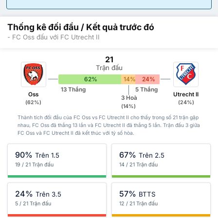
Thống kê đối đầu / Kết quả trước đó
- FC Oss đấu với FC Utrecht II
21
Trận đấu
62%
14%
24%
13 Thắng
5 Thắng
Oss
Utrecht II
3 Hoà
(62%)
(24%)
(14%)
Thành tích đối đầu của FC Oss vs FC Utrecht II cho thấy trong số 21 trận gặp
nhau, FC Oss đã thắng 13 lần và FC Utrecht II đã thắng 5 lần. Trận đấu 3 giữa
FC Oss và FC Utrecht II đã kết thúc với tỷ số hòa.
90%
67%
Trên 1.5
Trên 2.5
19 / 21 Trận đấu
14 / 21 Trận đấu
24%
57%
Trên 3.5
BTTS
5 / 21 Trận đấu
12 / 21 Trận đấu