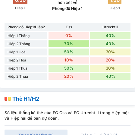
0.50
1.50
hơn
xét về
Hiệp 1
Hiệp 1
Phong độ Hiệp 1
Phong độ Hiệp1/Hiệp2
Oss
Utrecht II
0%
40%
Hiệp 1 Thắng
70%
40%
Hiệp 2 Thắng
50%
30%
Hiệp 1 Hoà
10%
20%
Hiệp 2 Hoà
50%
30%
Hiệp 1 Thua
20%
40%
Hiệp 2 Thua
Thẻ H1/H2
Số liệu thống kê thẻ của FC Oss và FC Utrecht II trong Hiệp một
và Hiệp hai để bạn dự đoán.