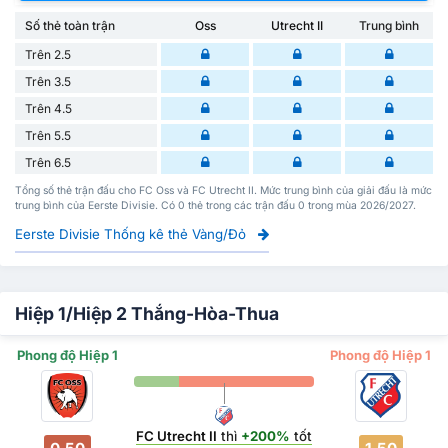
Số thẻ toàn trận
Oss
Utrecht II
Trung bình
Trên 2.5
Trên 3.5
Trên 4.5
Trên 5.5
Trên 6.5
Tổng số thẻ trận đấu cho FC Oss và FC Utrecht II. Mức trung bình của giải đấu là mức
trung bình của Eerste Divisie. Có 0 thẻ trong các trận đấu 0 trong mùa 2026/2027.
Eerste Divisie Thống kê thẻ Vàng/Đỏ
Hiệp 1/Hiệp 2 Thắng-Hòa-Thua
Phong độ Hiệp 1
Phong độ Hiệp 1
FC Utrecht II
thì
+200%
tốt