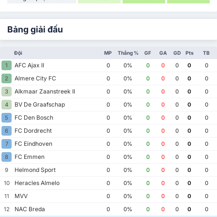
Bảng giải đấu
Đội
MP
Thắng %
GF
GA
GD
Pts
TB
AFC Ajax II
1
0
0%
0
0
0
0
0
Almere City FC
2
0
0%
0
0
0
0
0
Alkmaar Zaanstreek II
3
0
0%
0
0
0
0
0
BV De Graafschap
4
0
0%
0
0
0
0
0
FC Den Bosch
5
0
0%
0
0
0
0
0
FC Dordrecht
6
0
0%
0
0
0
0
0
FC Eindhoven
7
0
0%
0
0
0
0
0
FC Emmen
8
0
0%
0
0
0
0
0
Helmond Sport
9
0
0%
0
0
0
0
0
Heracles Almelo
10
0
0%
0
0
0
0
0
MVV
11
0
0%
0
0
0
0
0
NAC Breda
12
0
0%
0
0
0
0
0