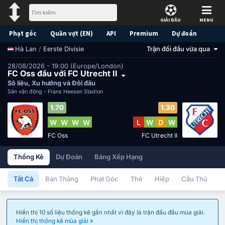
GIẢI ĐẤU
MENU
Phạt góc
Quần vợt (EN)
API
Premium
Dự đoán
/
Eerste Divisie
Trận đối đầu vừa qua
Hà Lan
28/08/2026 - 19:00 (Europe/London)
FC Oss đấu với FC Utrecht II
Số liệu, Xu hướng và Đối đầu
Sân vận động -
Frans Heesen Stadion
1.70
1.30
W
W
W
W
L
W
D
W
FC Oss
FC Utrecht II
Thống Kê
Dự Đoán
Bảng Xếp Hạng
Tất Cả
Bàn Thắng
Phạt Góc
Thẻ
Hiệp
Cầu Thủ
Hiển thị 10 số liệu thống kê gần nhất vì đây là trận đấu đầu mùa giải.
Hiển thị thống kê mùa giải