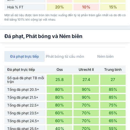
20%
10%
15%
Hoà % FT
Một số dữ liệu được làm tròn lên hoặc xuống đến tỷ lệ phần trăm gần nhất và do đó có
thể bằng 101% khi cộng lại với nhau.
Đá phạt, Phát bóng và Ném biên
Đá phạt trực tiếp
Phát bóng từ cầu môn
Ném biên
Đá phạt trực tiếp
Oss
Utrecht II
Trung bình
Số quả đá phạt TB mỗi
25.8
27.4
27
trận
80%
90%
85%
Tổng đá phạt 20.5+
80%
90%
85%
Tổng đá phạt 21.5+
80%
70%
75%
Tổng đá phạt 22.5+
60%
70%
65%
Tổng đá phạt 23.5+
60%
70%
65%
Tổng đá phạt 24.5+
40%
70%
55%
Tổng đá phạt 25.5+