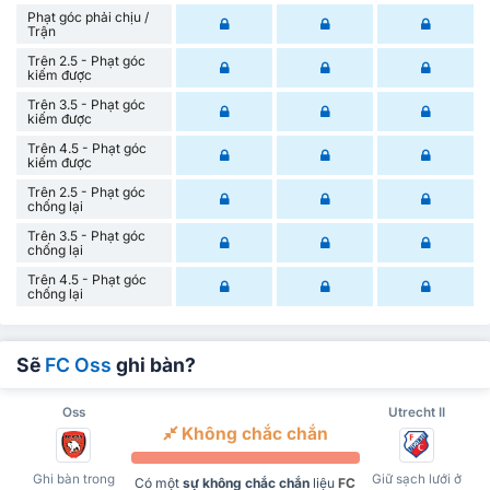
Phạt góc phải chịu /
Trận
Trên 2.5 - Phạt góc
kiếm được
Trên 3.5 - Phạt góc
kiếm được
Trên 4.5 - Phạt góc
kiếm được
Trên 2.5 - Phạt góc
chống lại
Trên 3.5 - Phạt góc
chống lại
Trên 4.5 - Phạt góc
chống lại
Sẽ
FC Oss
ghi bàn?
Oss
Utrecht II
Không chắc chắn
Ghi bàn trong
Giữ sạch lưới ở
Có một
sự không chắc chắn
liệu
FC