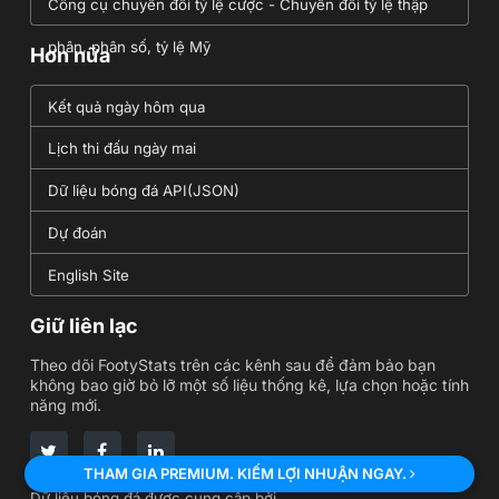
Công cụ chuyển đổi tỷ lệ cược - Chuyển đổi tỷ lệ thập
phân, phân số, tỷ lệ Mỹ
Hơn nữa
Kết quả ngày hôm qua
Lịch thi đấu ngày mai
Dữ liệu bóng đá API(JSON)
Dự đoán
English Site
Giữ liên lạc
Theo dõi FootyStats trên các kênh sau để đảm bảo bạn
không bao giờ bỏ lỡ một số liệu thống kê, lựa chọn hoặc tính
năng mới.
THAM GIA PREMIUM. KIẾM LỢI NHUẬN NGAY.
Dữ liệu bóng đá được cung cấp bởi