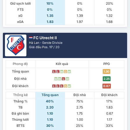
Giữ sạch lưới
10%
0%
20%
FTS
0%
0%
0%
xG
1.35
1.39
1.32
xGA
1.83
1.97
1.68
FC Utrecht II
Hà Lan - Eerste Divisie
Giải đấu Pos.
17
/ 20
Phong độ
Kết quả
PPG
Tổng quan
1.30
L
L
W
D
W
Đội nhà
2.25
W
W
L
W
Đội khách
0.67
L
L
L
D
W
Thống kê
Tổng quan
Đội nhà
Đội khách
Thắng %
40%
75%
17%
TB
2.20
2.75
1.83
Đã ghi bàn
1.10
1.75
0.67
Thủng lưới
1.10
1.00
1.17
BTTS
30%
25%
33%