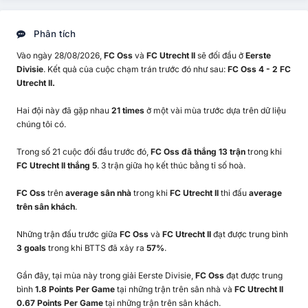
Phân tích
Vào ngày 28/08/2026,
FC Oss
và
FC Utrecht II
sẽ đối đầu ở
Eerste
Divisie
. Kết quả của cuộc chạm trán trước đó như sau:
FC Oss 4 - 2 FC
Utrecht II.
Hai đội này đã gặp nhau
21 times
ở một vài mùa trước dựa trên dữ liệu
chúng tôi có.
Trong số 21 cuộc đối đầu trước đó,
FC Oss đã thắng 13 trận
trong khi
FC Utrecht II thắng 5
. 3 trận giữa họ kết thúc bằng tỉ số hoà.
FC Oss
trên
average sân nhà
trong khi
FC Utrecht II
thi đấu
average
trên sân khách
.
Những trận đấu trước giữa
FC Oss
và
FC Utrecht II
đạt được trung bình
3 goals
trong khi BTTS đã xảy ra
57%
.
Gần đây, tại mùa này trong giải Eerste Divisie,
FC Oss
đạt được trung
bình
1.8 Points Per Game
tại những trận trên sân nhà và
FC Utrecht II
0.67 Points Per Game
tại những trận trên sân khách.