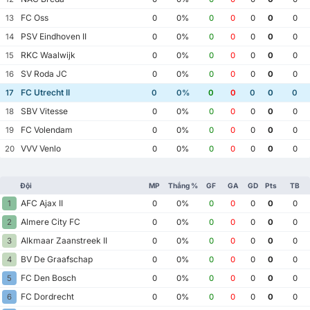
FC Oss
13
0
0%
0
0
0
0
0
PSV Eindhoven II
14
0
0%
0
0
0
0
0
RKC Waalwijk
15
0
0%
0
0
0
0
0
SV Roda JC
16
0
0%
0
0
0
0
0
FC Utrecht II
17
0
0%
0
0
0
0
0
SBV Vitesse
18
0
0%
0
0
0
0
0
FC Volendam
19
0
0%
0
0
0
0
0
VVV Venlo
20
0
0%
0
0
0
0
0
Đội
MP
Thắng %
GF
GA
GD
Pts
TB
AFC Ajax II
1
0
0%
0
0
0
0
0
Almere City FC
2
0
0%
0
0
0
0
0
Alkmaar Zaanstreek II
3
0
0%
0
0
0
0
0
BV De Graafschap
4
0
0%
0
0
0
0
0
FC Den Bosch
5
0
0%
0
0
0
0
0
FC Dordrecht
6
0
0%
0
0
0
0
0