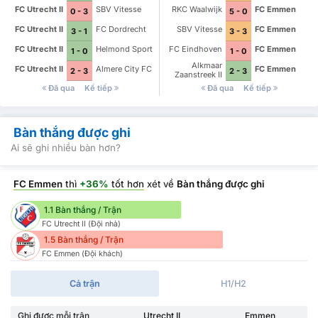
FC Utrecht II
SBV Vitesse
RKC Waalwijk
FC Emmen
0 - 3
5 - 0
FC Utrecht II
FC Dordrecht
SBV Vitesse
FC Emmen
3 - 1
3 - 3
FC Utrecht II
Helmond Sport
FC Eindhoven
FC Emmen
1 - 0
1 - 0
Alkmaar
FC Utrecht II
Almere City FC
FC Emmen
2 - 3
2 - 3
Zaanstreek II
Đã qua
Kế tiếp
Đã qua
Kế tiếp
Bàn thắng được ghi
Ai sẽ ghi nhiều bàn hơn?
FC Emmen
thì
+36%
tốt hơn
xét về
Bàn thắng được ghi
1.1 Bàn thắng / Trận
FC Utrecht II (Đội nhà)
1.5 Bàn thắng / Trận
FC Emmen (Đội khách)
Cả trận
H1/H2
Ghi được mỗi trận
Utrecht II
Emmen