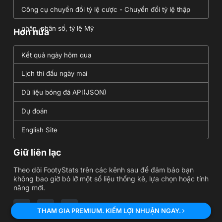
Công cụ chuyển đổi tỷ lệ cược - Chuyển đổi tỷ lệ thập
phân, phân số, tỷ lệ Mỹ
Hơn nữa
Kết quả ngày hôm qua
Lịch thi đấu ngày mai
Dữ liệu bóng đá API(JSON)
Dự đoán
English Site
Giữ liên lạc
Theo dõi FootyStats trên các kênh sau để đảm bảo bạn
không bao giờ bỏ lỡ một số liệu thống kê, lựa chọn hoặc tính
năng mới.
THAM GIA PREMIUM. KIẾM LỢI NHUẬN NGAY.