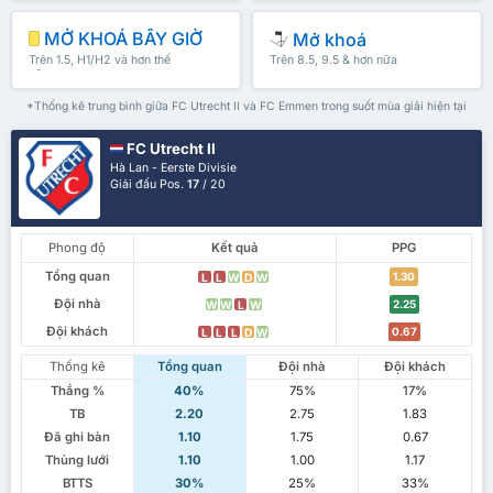
MỞ KHOÁ BÂY GIỜ
Mở khoá
Trên 1.5, H1/H2 và hơn thế
Trên 8.5, 9.5 & hơn nữa
nữa
*Thống kê trung bình giữa FC Utrecht II và FC Emmen trong suốt mùa giải hiện tại
FC Utrecht II
Hà Lan - Eerste Divisie
Giải đấu Pos.
17
/ 20
Phong độ
Kết quả
PPG
Tổng quan
1.30
L
L
W
D
W
Đội nhà
2.25
W
W
L
W
Đội khách
0.67
L
L
L
D
W
Thống kê
Tổng quan
Đội nhà
Đội khách
Thắng %
40%
75%
17%
TB
2.20
2.75
1.83
Đã ghi bàn
1.10
1.75
0.67
Thủng lưới
1.10
1.00
1.17
BTTS
30%
25%
33%