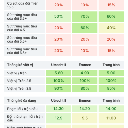
Cú sút của đội Trên
20%
10%
15%
15.5
Sút trúng mục tiêu
50%
70%
60%
của đội 3.5+
Sút trúng mục tiêu
20%
60%
40%
của đội 4.5+
Sút trúng mục tiêu
20%
20%
20%
của đội 5.5+
Sút trúng mục tiêu
20%
10%
15%
của đội 6.5+
Thống kê việt vị
Utrecht II
Emmen
Trung bình
5.80
4.90
5.00
Việt vị / trận
100%
100%
100%
Việt vị Trên 2.5
90%
80%
85%
Việt vị Trên 3.5
Thống kê đa dạng
Utrecht II
Emmen
Trung bình
14.30
14.20
14.00
Phạm lỗi / trận đấu
Đối thủ phạm lỗi / trận
12.9
9.5
11.00
đấu
Kiểm soát bóng trung