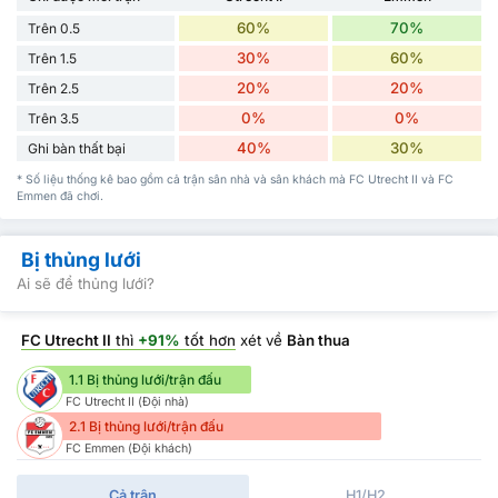
60%
70%
Trên 0.5
30%
60%
Trên 1.5
20%
20%
Trên 2.5
0%
0%
Trên 3.5
40%
30%
Ghi bàn thất bại
* Số liệu thống kê bao gồm cả trận sân nhà và sân khách mà FC Utrecht II và FC
Emmen đã chơi.
Bị thủng lưới
Ai sẽ để thủng lưới?
FC Utrecht II
thì
+91%
tốt hơn
xét về
Bàn thua
1.1 Bị thủng lưới/trận đấu
FC Utrecht II (Đội nhà)
2.1 Bị thủng lưới/trận đấu
FC Emmen (Đội khách)
Cả trận
H1/H2