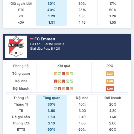
Giữ sạch lưới
30%
50%
17%
FTS
40%
25%
50%
xG
1.29
1.35
1.26
xGA
1.51
1.46
1.55
FC Emmen
Hà Lan - Eerste Divisie
Giải đấu Pos.
8
/ 20
Phong độ
Kết quả
PPG
Tổng quan
1.20
D
W
L
D
W
Đội nhà
1.40
L
D
L
W
W
Đội khách
1.00
W
L
D
L
D
Thống kê
Tổng quan
Đội nhà
Đội khách
Thắng %
30%
40%
20%
TB
3.60
3.00
4.20
Đã ghi bàn
1.50
1.40
1.60
Thủng lưới
2.10
1.60
2.60
BTTS
60%
60%
60%