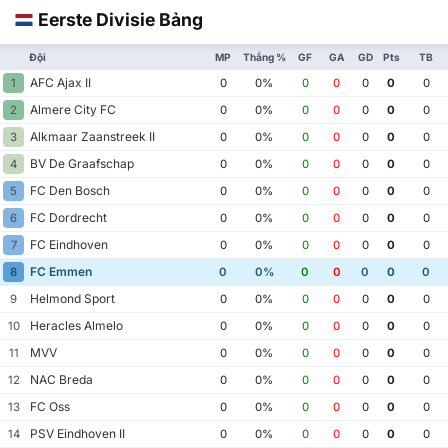
Eerste Divisie Bảng
Đội
MP
Thắng %
GF
GA
GD
Pts
TB
AFC Ajax II
1
0
0%
0
0
0
0
0
Almere City FC
2
0
0%
0
0
0
0
0
Alkmaar Zaanstreek II
3
0
0%
0
0
0
0
0
BV De Graafschap
4
0
0%
0
0
0
0
0
FC Den Bosch
5
0
0%
0
0
0
0
0
FC Dordrecht
6
0
0%
0
0
0
0
0
FC Eindhoven
7
0
0%
0
0
0
0
0
FC Emmen
8
0
0%
0
0
0
0
0
Helmond Sport
9
0
0%
0
0
0
0
0
Heracles Almelo
10
0
0%
0
0
0
0
0
MVV
11
0
0%
0
0
0
0
0
NAC Breda
12
0
0%
0
0
0
0
0
FC Oss
13
0
0%
0
0
0
0
0
PSV Eindhoven II
14
0
0%
0
0
0
0
0