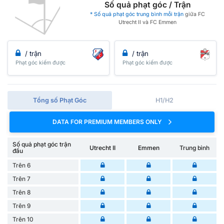
Số quả phạt góc / Trận
* Số quả phạt góc trung bình mỗi trận
giữa FC
Utrecht II và FC Emmen
/ trận
/ trận
Phạt góc kiếm được
Phạt góc kiếm được
Tổng số Phạt Góc
H1/H2
DATA FOR PREMIUM MEMBERS ONLY
Số quả phạt góc trận
Utrecht II
Emmen
Trung bình
đấu
Trên 6
Trên 7
Trên 8
Trên 9
Trên 10