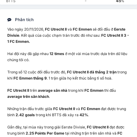
-
45
BTTS
%
Phân tích
Vào ngày 20/11/2026,
FC Utrecht II
và
FC Emmen
sẽ đối đầu ở
Eerste
Divisie
. Kết quả của cuộc chạm trán trước đó như sau:
FC Utrecht II 3 -
1 FC Emmen.
Hai đội này đã gặp nhau
12 times
ở một vài mùa trước dựa trên dữ liệu
chúng tôi có.
Trong số 12 cuộc đối đầu trước đó,
FC Utrecht II đã thắng 2 trận
trong
khi
FC Emmen thắng 9
. 1 trận giữa họ kết thúc bằng tỉ số hoà.
FC Utrecht II
trên
average sân nhà
trong khi
FC Emmen
thi đấu
average trên sân khách
.
Những trận đấu trước giữa
FC Utrecht II
và
FC Emmen
đạt được trung
bình
2.42 goals
trong khi BTTS đã xảy ra
42%
.
Gần đây, tại mùa này trong giải Eerste Divisie,
FC Utrecht II
đạt được
trung bình
2.25 Points Per Game
tại những trận trên sân nhà và
FC