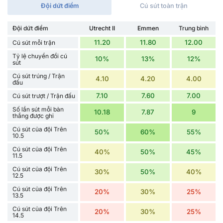
Đội dứt điểm
Cú sút toàn trận
Đội dứt điểm
Utrecht II
Emmen
Trung bình
11.20
11.80
12.00
Cú sút mỗi trận
Tỷ lệ chuyển đổi cú
10%
13%
12%
sút
Cú sút trúng / Trận
4.10
4.20
4.00
đấu
7.10
7.60
7.00
Cú sút trượt / Trận đấu
Số lần sút mỗi bàn
10.18
7.87
9
thắng được ghi
Cú sút của đội Trên
50%
60%
55%
10.5
Cú sút của đội Trên
40%
50%
45%
11.5
Cú sút của đội Trên
30%
50%
40%
12.5
Cú sút của đội Trên
20%
30%
25%
13.5
Cú sút của đội Trên
20%
30%
25%
14.5