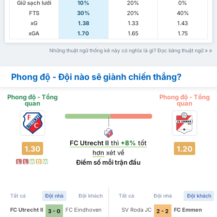
Giữ sạch lưới
10%
20%
0%
FTS
30%
20%
40%
xG
1.38
1.33
1.43
xGA
1.70
1.65
1.75
Những thuật ngữ thống kê này có nghĩa là gì? Đọc bảng thuật ngữ
Phong độ - Đội nào sẽ giành chiến thắng?
Phong độ - Tổng
Phong độ - Tổng
quan
quan
FC Utrecht II
thì
+8%
tốt
1.30
1.20
hơn
xét về
Điểm số mỗi trận đấu
L
L
W
D
W
Tất cả
Đội nhà
Đội khách
Tất cả
Đội nhà
Đội khách
FC Utrecht II
FC Eindhoven
SV Roda JC
FC Emmen
3 - 0
2 - 2