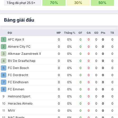
70%
30%
50%
Tổng đá phạt 25.5+
Bảng giải đấu
Đội
MP
Thắng %
GF
GA
GD
Pts
TB
AFC Ajax II
1
0
0%
0
0
0
0
0
Almere City FC
2
0
0%
0
0
0
0
0
Alkmaar Zaanstreek II
3
0
0%
0
0
0
0
0
BV De Graafschap
4
0
0%
0
0
0
0
0
FC Den Bosch
5
0
0%
0
0
0
0
0
FC Dordrecht
6
0
0%
0
0
0
0
0
FC Eindhoven
7
0
0%
0
0
0
0
0
FC Emmen
8
0
0%
0
0
0
0
0
Helmond Sport
9
0
0%
0
0
0
0
0
Heracles Almelo
10
0
0%
0
0
0
0
0
MVV
11
0
0%
0
0
0
0
0
NAC Breda
12
0
0%
0
0
0
0
0