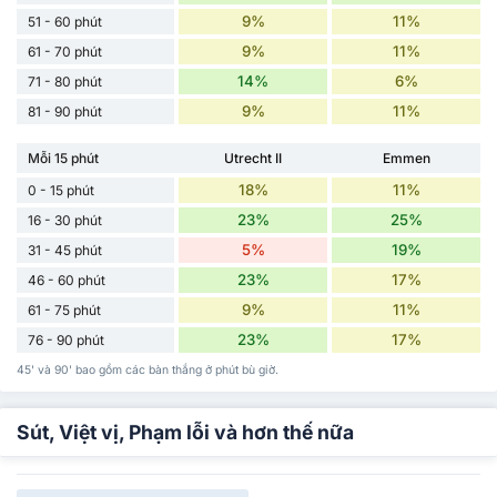
9%
11%
51 - 60 phút
9%
11%
61 - 70 phút
14%
6%
71 - 80 phút
9%
11%
81 - 90 phút
Mỗi 15 phút
Utrecht II
Emmen
18%
11%
0 - 15 phút
23%
25%
16 - 30 phút
5%
19%
31 - 45 phút
23%
17%
46 - 60 phút
9%
11%
61 - 75 phút
23%
17%
76 - 90 phút
45' và 90' bao gồm các bàn thắng ở phút bù giờ.
Sút, Việt vị, Phạm lỗi và hơn thế nữa