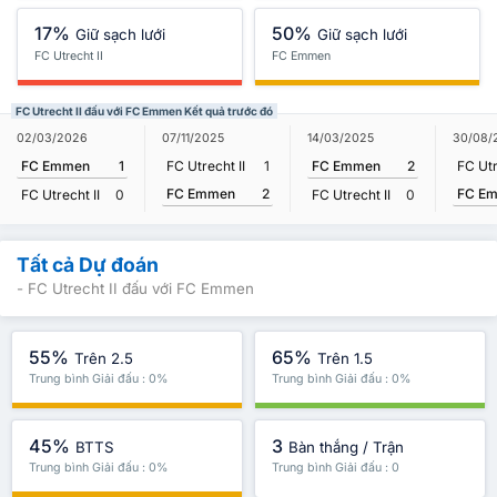
17%
50%
Giữ sạch lưới
Giữ sạch lưới
FC Utrecht II
FC Emmen
FC Utrecht II đấu với FC Emmen Kết quả trước đó
02/03/2026
07/11/2025
14/03/2025
30/08/
FC Emmen
1
FC Utrecht II
1
FC Emmen
2
FC Utr
FC Emmen
2
FC E
FC Utrecht II
0
FC Utrecht II
0
Tất cả Dự đoán
- FC Utrecht II đấu với FC Emmen
55%
65%
Trên 2.5
Trên 1.5
Trung bình Giải đấu : 0%
Trung bình Giải đấu : 0%
45%
3
BTTS
Bàn thắng / Trận
Trung bình Giải đấu : 0%
Trung bình Giải đấu : 0