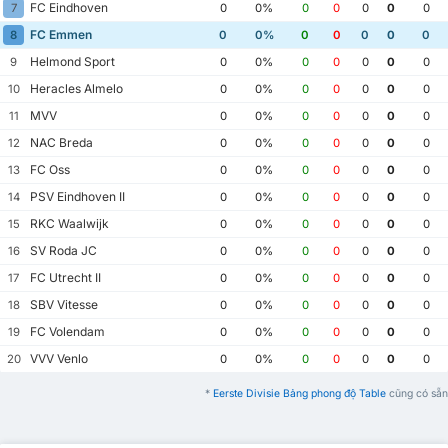
FC Eindhoven
7
0
0%
0
0
0
0
0
FC Emmen
8
0
0%
0
0
0
0
0
Helmond Sport
9
0
0%
0
0
0
0
0
Heracles Almelo
10
0
0%
0
0
0
0
0
MVV
11
0
0%
0
0
0
0
0
NAC Breda
12
0
0%
0
0
0
0
0
FC Oss
13
0
0%
0
0
0
0
0
PSV Eindhoven II
14
0
0%
0
0
0
0
0
RKC Waalwijk
15
0
0%
0
0
0
0
0
SV Roda JC
16
0
0%
0
0
0
0
0
FC Utrecht II
17
0
0%
0
0
0
0
0
SBV Vitesse
18
0
0%
0
0
0
0
0
FC Volendam
19
0
0%
0
0
0
0
0
VVV Venlo
20
0
0%
0
0
0
0
0
*
Eerste Divisie Bảng phong độ Table
cũng có sẵn