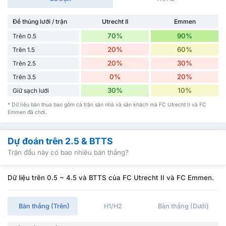
Để thủng lưới / trận
Utrecht II
Emmen
70%
90%
Trên 0.5
20%
60%
Trên 1.5
20%
30%
Trên 2.5
0%
20%
Trên 3.5
30%
10%
Giữ sạch lưới
* Dữ liệu bàn thua bao gồm cả trận sân nhà và sân khách mà FC Utrecht II và FC
Emmen đã chơi.
Dự đoán trên 2.5 & BTTS
Trận đấu này có bao nhiêu bàn thắng?
Dữ liệu trên 0.5 ~ 4.5 và BTTS của FC Utrecht II và FC Emmen.
Bàn thắng (Trên)
H1/H2
Bàn thắng (Dưới)