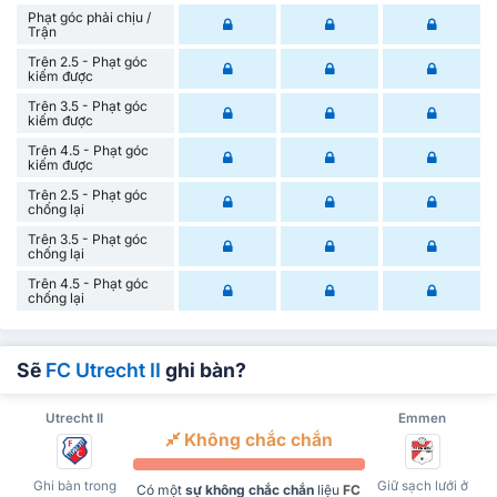
Phạt góc phải chịu /
Trận
Trên 2.5 - Phạt góc
kiếm được
Trên 3.5 - Phạt góc
kiếm được
Trên 4.5 - Phạt góc
kiếm được
Trên 2.5 - Phạt góc
chống lại
Trên 3.5 - Phạt góc
chống lại
Trên 4.5 - Phạt góc
chống lại
Sẽ
FC Utrecht II
ghi bàn?
Utrecht II
Emmen
Không chắc chắn
Ghi bàn trong
Giữ sạch lưới ở
Có một
sự không chắc chắn
liệu
FC