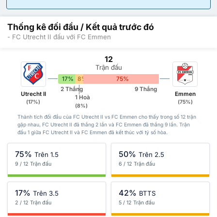
Thống kê đối đầu / Kết quả trước đó
- FC Utrecht II đấu với FC Emmen
12
Trận đấu
17%
8%
75%
2 Thắng
9 Thắng
Utrecht II
Emmen
1 Hoà
(17%)
(75%)
(8%)
Thành tích đối đầu của FC Utrecht II vs FC Emmen cho thấy trong số 12 trận
gặp nhau, FC Utrecht II đã thắng 2 lần và FC Emmen đã thắng 9 lần. Trận
đấu 1 giữa FC Utrecht II và FC Emmen đã kết thúc với tỷ số hòa.
75%
50%
Trên 1.5
Trên 2.5
9 / 12 Trận đấu
6 / 12 Trận đấu
17%
42%
Trên 3.5
BTTS
2 / 12 Trận đấu
5 / 12 Trận đấu