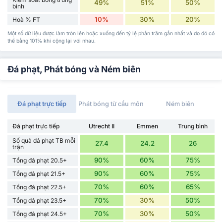
49%
51%
50%
bình
10%
30%
20%
Hoà % FT
Một số dữ liệu được làm tròn lên hoặc xuống đến tỷ lệ phần trăm gần nhất và do đó có
thể bằng 101% khi cộng lại với nhau.
Đá phạt, Phát bóng và Ném biên
Đá phạt trực tiếp
Phát bóng từ cầu môn
Ném biên
Đá phạt trực tiếp
Utrecht II
Emmen
Trung bình
Số quả đá phạt TB mỗi
27.4
24.2
26
trận
90%
60%
75%
Tổng đá phạt 20.5+
90%
60%
75%
Tổng đá phạt 21.5+
70%
60%
65%
Tổng đá phạt 22.5+
70%
30%
50%
Tổng đá phạt 23.5+
70%
30%
50%
Tổng đá phạt 24.5+