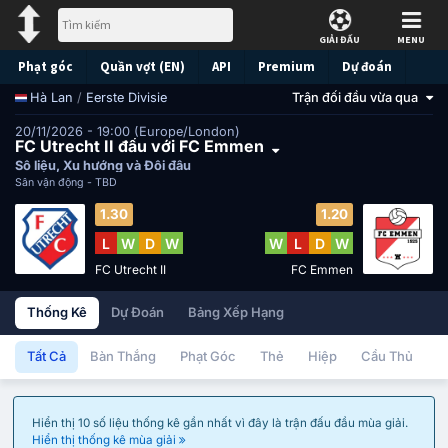
GIẢI ĐẤU
MENU
Phạt góc
Quần vợt (EN)
API
Premium
Dự đoán
/
Eerste Divisie
Trận đối đầu vừa qua
Hà Lan
20/11/2026 - 19:00 (Europe/London)
FC Utrecht II đấu với FC Emmen
Số liệu, Xu hướng và Đối đầu
Sân vận động -
TBD
1.30
1.20
L
W
D
W
W
L
D
W
FC Utrecht II
FC Emmen
Thống Kê
Dự Đoán
Bảng Xếp Hạng
Tất Cả
Bàn Thắng
Phạt Góc
Thẻ
Hiệp
Cầu Thủ
Hiển thị 10 số liệu thống kê gần nhất vì đây là trận đấu đầu mùa giải.
Hiển thị thống kê mùa giải