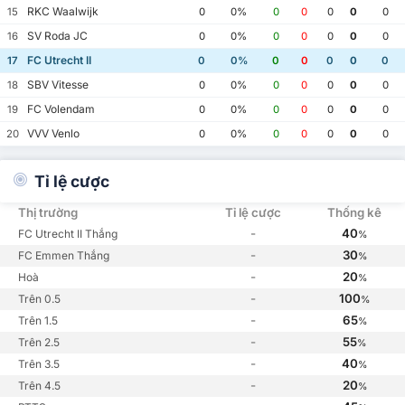
RKC Waalwijk
15
0
0%
0
0
0
0
0
SV Roda JC
16
0
0%
0
0
0
0
0
FC Utrecht II
17
0
0%
0
0
0
0
0
SBV Vitesse
18
0
0%
0
0
0
0
0
FC Volendam
19
0
0%
0
0
0
0
0
VVV Venlo
20
0
0%
0
0
0
0
0
Tỉ lệ cược
Thị trường
Tỉ lệ cược
Thống kê
-
40
FC Utrecht II Thắng
%
-
30
FC Emmen Thắng
%
-
20
Hoà
%
-
100
Trên 0.5
%
-
65
Trên 1.5
%
-
55
Trên 2.5
%
-
40
Trên 3.5
%
-
20
Trên 4.5
%