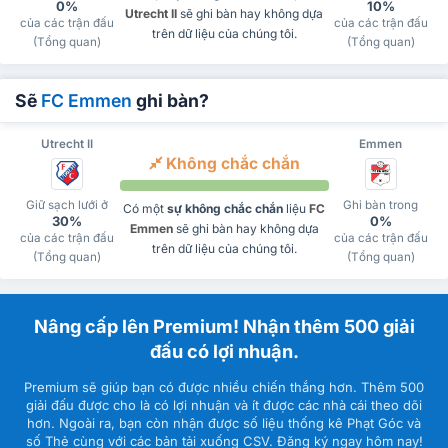
0%
10%
Utrecht II
sẽ ghi bàn hay không dựa
của các trận đấu
của các trận đấu
trên dữ liệu của chúng tôi.
(Tổng quan)
(Tổng quan)
Sẽ
FC Emmen
ghi bàn?
Utrecht II
Emmen
Không chắc chắn
Giữ sạch lưới ở
Ghi bàn trong
Có một
sự không chắc chắn
liệu
FC
30%
0%
Emmen
sẽ ghi bàn hay không dựa
của các trận đấu
của các trận đấu
trên dữ liệu của chúng tôi.
(Tổng quan)
(Tổng quan)
Nâng cấp lên Premium! Nhận thêm 500 giải
đấu có lợi nhuận.
Premium sẽ giúp bạn có được nhiều chiến thắng hơn. Thêm 500
giải đấu được cho là có lợi nhuận và ít được các nhà cái theo dõi
hơn. Ngoài ra, bạn còn nhận được số liệu thống kê Phạt Góc và
số Thẻ cùng với các bản tải xuống CSV. Đăng ký ngay hôm nay!