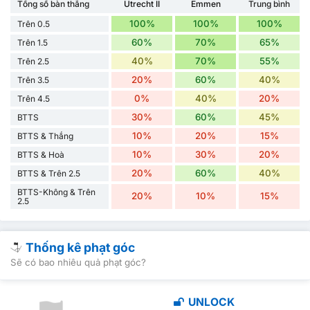
Tổng số bàn thắng
Utrecht II
Emmen
Trung bình
100%
100%
100%
Trên 0.5
60%
70%
65%
Trên 1.5
40%
70%
55%
Trên 2.5
20%
60%
40%
Trên 3.5
0%
40%
20%
Trên 4.5
30%
60%
45%
BTTS
10%
20%
15%
BTTS & Thắng
10%
30%
20%
BTTS & Hoà
20%
60%
40%
BTTS & Trên 2.5
BTTS-Không & Trên
20%
10%
15%
2.5
Thống kê phạt góc
Sẽ có bao nhiêu quả phạt góc?
UNLOCK