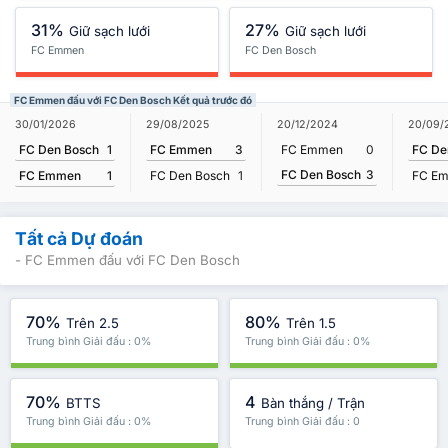
31%
27%
Giữ sạch lưới
Giữ sạch lưới
FC Emmen
FC Den Bosch
FC Emmen đấu với FC Den Bosch Kết quả trước đó
30/01/2026
29/08/2025
20/12/2024
20/09/
FC Den Bosch
1
FC Emmen
3
FC Emmen
0
FC De
FC Den Bosch
3
FC Emmen
1
FC Den Bosch
1
FC E
Tất cả Dự đoán
- FC Emmen đấu với FC Den Bosch
70%
80%
Trên 2.5
Trên 1.5
Trung bình Giải đấu : 0%
Trung bình Giải đấu : 0%
70%
4
BTTS
Bàn thắng / Trận
Trung bình Giải đấu : 0%
Trung bình Giải đấu : 0