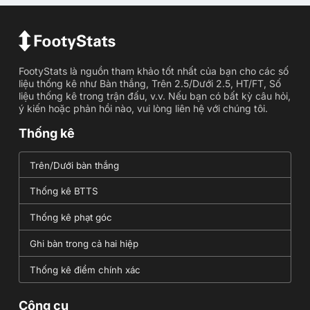
FootyStats là nguồn tham khảo tốt nhất của bạn cho các số
liệu thống kê như Bàn thắng, Trên 2.5/Dưới 2.5, HT/FT, Số
liệu thống kê trong trận đấu, v.v. Nếu bạn có bất kỳ câu hỏi,
ý kiến hoặc phản hồi nào, vui lòng liên hệ với chúng tôi.
Thống kê
Trên/Dưới bàn thắng
Thống kê BTTS
Thống kê phạt góc
Ghi bàn trong cả hai hiệp
Thống kê điểm chính xác
Công cụ