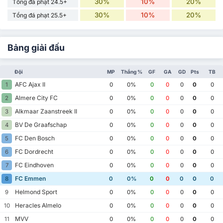
30%
10%
20%
Tổng đá phạt 24.5+
30%
10%
20%
Tổng đá phạt 25.5+
Bảng giải đấu
Đội
MP
Thắng %
GF
GA
GD
Pts
TB
AFC Ajax II
1
0
0%
0
0
0
0
0
Almere City FC
2
0
0%
0
0
0
0
0
Alkmaar Zaanstreek II
3
0
0%
0
0
0
0
0
BV De Graafschap
4
0
0%
0
0
0
0
0
FC Den Bosch
5
0
0%
0
0
0
0
0
FC Dordrecht
6
0
0%
0
0
0
0
0
FC Eindhoven
7
0
0%
0
0
0
0
0
FC Emmen
8
0
0%
0
0
0
0
0
Helmond Sport
9
0
0%
0
0
0
0
0
Heracles Almelo
10
0
0%
0
0
0
0
0
MVV
11
0
0%
0
0
0
0
0