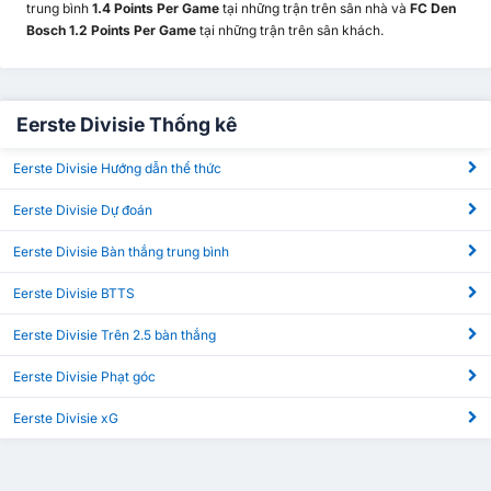
trung bình
1.4 Points Per Game
tại những trận trên sân nhà và
FC Den
Bosch 1.2 Points Per Game
tại những trận trên sân khách.
Eerste Divisie Thống kê
Eerste Divisie Hướng dẫn thể thức
Eerste Divisie Dự đoán
Eerste Divisie Bàn thắng trung bình
Eerste Divisie BTTS
Eerste Divisie Trên 2.5 bàn thắng
Eerste Divisie Phạt góc
Eerste Divisie xG