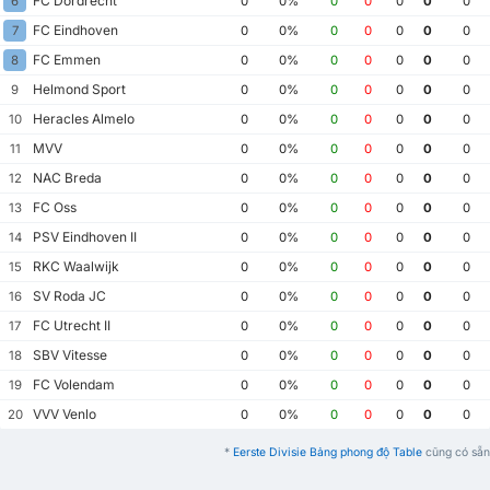
FC Dordrecht
6
0
0%
0
0
0
0
0
FC Eindhoven
7
0
0%
0
0
0
0
0
FC Emmen
8
0
0%
0
0
0
0
0
Helmond Sport
9
0
0%
0
0
0
0
0
Heracles Almelo
10
0
0%
0
0
0
0
0
MVV
11
0
0%
0
0
0
0
0
NAC Breda
12
0
0%
0
0
0
0
0
FC Oss
13
0
0%
0
0
0
0
0
PSV Eindhoven II
14
0
0%
0
0
0
0
0
RKC Waalwijk
15
0
0%
0
0
0
0
0
SV Roda JC
16
0
0%
0
0
0
0
0
FC Utrecht II
17
0
0%
0
0
0
0
0
SBV Vitesse
18
0
0%
0
0
0
0
0
FC Volendam
19
0
0%
0
0
0
0
0
VVV Venlo
20
0
0%
0
0
0
0
0
*
Eerste Divisie Bảng phong độ Table
cũng có sẵn