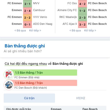
FC Emmen
MVV
FC Oss
FC Den Bosch
2 - 1
4 - 2
Emmen
Cambuur
Almere City FC
FC Den Bosch
2 - 4
1 - 2
FC Emmen
VVV Venlo
RKC Waalwijk
FC Den Bosch
2 - 2
2 - 3
Emmen
ADO Den Haag
AFC Ajax II
FC Den Bosch
0 - 1
3 - 2
Đã qua
Kế tiếp
Đã qua
Kế tiếp
Bàn thắng được ghi
Ai sẽ ghi nhiều bàn hơn?
Cả hai đội đều ngang nhau
về
Bàn thắng được ghi
1.5 Bàn thắng / Trận
FC Emmen (Đội nhà)
1.5 Bàn thắng / Trận
FC Den Bosch (Đội khách)
Cả trận
H1/H2
Ghi được mỗi trận
Emmen
Den Bosch