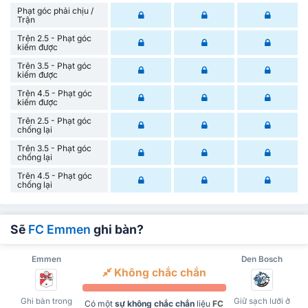
Phạt góc phải chịu /
Trận
Trên 2.5 - Phạt góc
kiếm được
Trên 3.5 - Phạt góc
kiếm được
Trên 4.5 - Phạt góc
kiếm được
Trên 2.5 - Phạt góc
chống lại
Trên 3.5 - Phạt góc
chống lại
Trên 4.5 - Phạt góc
chống lại
Sẽ
FC Emmen
ghi bàn?
Emmen
Den Bosch
Không chắc chắn
Ghi bàn trong
Giữ sạch lưới ở
Có một
sự không chắc chắn
liệu
FC