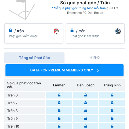
Số quả phạt góc / Trận
* Số quả phạt góc trung bình mỗi trận
giữa FC
Emmen và FC Den Bosch
/ trận
/ trận
Phạt góc kiếm được
Phạt góc kiếm được
Tổng số Phạt Góc
H1/H2
DATA FOR PREMIUM MEMBERS ONLY
Số quả phạt góc trận
Emmen
Den Bosch
Trung bình
đấu
Trên 6
Trên 7
Trên 8
Trên 9
Trên 10