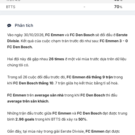
-
70
BTTS
%
Phân tích
Vào ngày 30/10/2026,
FC Emmen
và
FC Den Bosch
sẽ đối đầu ở
Eerste
Divisie
. Kết quả của cuộc chạm trán trước đó như sau:
FC Emmen 3 - 0
FC Den Bosch.
Hai đội này đã gặp nhau
26 times
ở một vài mùa trước dựa trên dữ liệu
chúng tôi có.
Trong số 26 cuộc đối đầu trước đó,
FC Emmen đã thắng 9 trận
trong
khi
FC Den Bosch thắng 10
. 7 trận giữa họ kết thúc bằng tỉ số hoà.
FC Emmen
trên
average sân nhà
trong khi
FC Den Bosch
thi đấu
average trên sân khách
.
Những trận đấu trước giữa
FC Emmen
và
FC Den Bosch
đạt được trung
bình
2.96 goals
trong khi BTTS đã xảy ra
50%
.
Gần đây, tại mùa này trong giải Eerste Divisie,
FC Emmen
đạt được