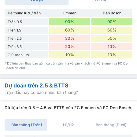
Để thủng lưới / trận
Emmen
Den Bosch
90%
90%
Trên 0.5
60%
60%
Trên 1.5
30%
50%
Trên 2.5
20%
10%
Trên 3.5
10%
10%
Giữ sạch lưới
* Dữ liệu bàn thua bao gồm cả trận sân nhà và sân khách mà FC Emmen và FC Den
Bosch đã chơi.
Dự đoán trên 2.5 & BTTS
Trận đấu này có bao nhiêu bàn thắng?
Dữ liệu trên 0.5 ~ 4.5 và BTTS của FC Emmen và FC Den Bosch.
Bàn thắng (Trên)
H1/H2
Bàn thắng (Dưới)