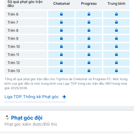
Số quả phạt góc trận
Chetumal
Progreso
Trung bình
đấu
Trên 6
Trên 7
Trên 8
Trên 9
Trên 10
Trên 11
Trên 12
Trên 13
Tổng số quả phạt góc trận đấu cho Tigrillos de Chetumal và Progreso FC. Mức trung
bình của giải đấu là mức trung bình của Liga TDP trong các trận đấu 1901 trong mùa
giải 2025/2026.
Liga TDP Thống kê Phạt góc
Phạt góc đội
Phạt góc kiếm được/Đối thủ