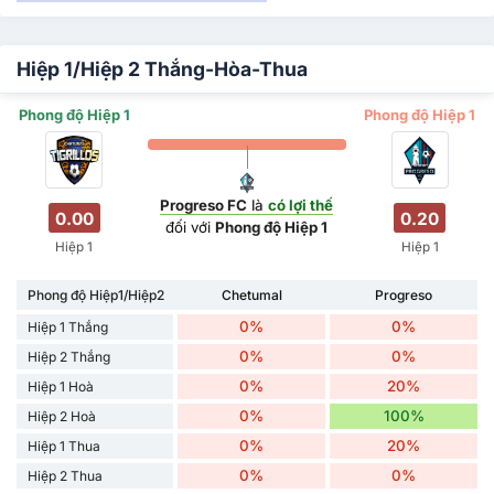
Hiệp 1/Hiệp 2 Thắng-Hòa-Thua
Phong độ Hiệp 1
Phong độ Hiệp 1
Progreso FC
là
có lợi thế
0.00
0.20
đối với
Phong độ Hiệp 1
Hiệp 1
Hiệp 1
Phong độ Hiệp1/Hiệp2
Chetumal
Progreso
0%
0%
Hiệp 1 Thắng
0%
0%
Hiệp 2 Thắng
0%
20%
Hiệp 1 Hoà
0%
100%
Hiệp 2 Hoà
0%
20%
Hiệp 1 Thua
0%
0%
Hiệp 2 Thua