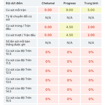
Đội dứt điểm
Chetumal
Progreso
Trung bình
0.00
9.00
5.00
Cú sút mỗi trận
Tỷ lệ chuyển đổi cú
N/A
N/A
N/A
sút
Cú sút trúng / Trận
0.00
4.50
2.00
đấu
0.00
4.50
2.00
Cú sút trượt / Trận đấu
Số lần sút mỗi bàn
N/A
N/A
N/A
thắng được ghi
Cú sút của đội Trên
0%
0%
0%
10.5
Cú sút của đội Trên
0%
0%
0%
11.5
Cú sút của đội Trên
0%
0%
0%
12.5
Cú sút của đội Trên
0%
0%
0%
13.5
Cú sút của đội Trên
0%
0%
0%
14.5
Cú sút của đội Trên
0%
0%
0%
15.5