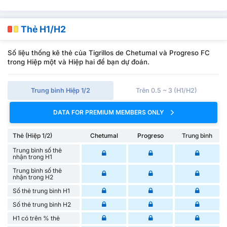
Thẻ H1/H2
Số liệu thống kê thẻ của Tigrillos de Chetumal và Progreso FC
trong Hiệp một và Hiệp hai để bạn dự đoán.
Trung bình Hiệp 1/2
Trên 0.5 ~ 3 (H1/H2)
DATA FOR PREMIUM MEMBERS ONLY
Thẻ (Hiệp 1/2)
Chetumal
Progreso
Trung bình
Trung bình số thẻ
nhận trong H1
Trung bình số thẻ
nhận trong H2
Số thẻ trung bình H1
Số thẻ trung bình H2
H1 có trên % thẻ