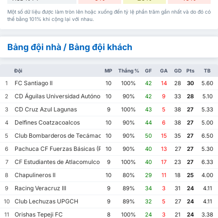
Một số dữ liệu được làm tròn lên hoặc xuống đến tỷ lệ phần trăm gần nhất và do đó có
thể bằng 101% khi cộng lại với nhau.
Bảng đội nhà / Bảng đội khách
Đội
MP
Thắng %
GF
GA
GD
Pts
TB
FC Santiago II
1
10
100%
42
14
28
30
5.60
CD Águilas Universidad Autónoma de Guerrero
2
10
90%
42
9
33
28
5.10
CD Cruz Azul Lagunas
3
9
100%
43
5
38
27
5.33
Delfines Coatzacoalcos
4
10
90%
44
6
38
27
5.00
Club Bombarderos de Tecámac
5
10
90%
50
15
35
27
6.50
Pachuca CF Fuerzas Básicas (Pachuca CF III)
6
10
90%
40
13
27
27
5.30
CF Estudiantes de Atlacomulco
7
9
100%
40
17
23
27
6.33
Chapulineros II
8
10
80%
29
11
18
25
4.00
Racing Veracruz III
9
9
89%
34
3
31
24
4.11
Club Lechuzas UPGCH
10
9
89%
32
5
27
24
4.11
Orishas Tepeji FC
11
8
100%
24
3
21
24
3.38