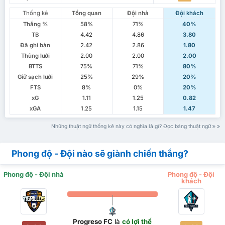
Thống kê
Tổng quan
Đội nhà
Đội khách
Thắng %
58%
71%
40%
TB
4.42
4.86
3.80
Đã ghi bàn
2.42
2.86
1.80
Thủng lưới
2.00
2.00
2.00
BTTS
75%
71%
80%
Giữ sạch lưới
25%
29%
20%
FTS
8%
0%
20%
xG
1.11
1.25
0.82
xGA
1.25
1.15
1.47
Những thuật ngữ thống kê này có nghĩa là gì? Đọc bảng thuật ngữ
Phong độ - Đội nào sẽ giành chiến thắng?
Phong độ - Đội nhà
Phong độ - Đội
khách
Progreso FC
là
có lợi thế