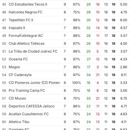
CD Estudiantes Tecos II
45
9
67%
29
16
13
19
5.00
Halcones Negros FC
46
8
75%
28
10
18
18
4.75
Tepatitlán FC II
47
7
86%
30
12
18
18
6.00
Irapuato II
48
7
86%
32
14
18
18
6.57
FormaFutIntegral AC
49
7
86%
28
11
17
18
5.57
Club Atletico Toltecas
50
9
67%
26
10
16
18
4.00
La Tribu de Ciudad Juárez FC
51
7
86%
20
5
15
18
3.57
Oceanía FC
52
9
67%
27
12
15
18
4.33
Magos
53
7
86%
17
3
14
18
2.86
CF Cadereyta
54
9
67%
34
21
13
18
6.11
CD Pioneros Junior (CD Pioneros de Cancún II)
55
6
100%
16
4
12
18
3.33
Pro Training Camp FC
56
8
75%
18
6
12
18
3.00
CD Muxes
57
8
75%
33
21
12
18
6.75
Deportivo CAFESSA Jalisco
58
7
86%
22
11
11
18
4.71
Acatlan Cuauhtemoc FC
59
8
75%
24
13
11
18
4.63
Atletico Tibu
60
9
67%
24
13
11
18
4.11
Gambeta FC
61
8
75%
32
21
11
18
6.63