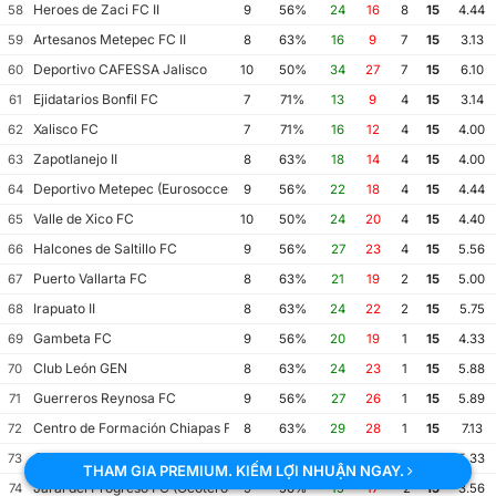
Heroes de Zaci FC II
58
9
56%
24
16
8
15
4.44
Artesanos Metepec FC II
59
8
63%
16
9
7
15
3.13
Deportivo CAFESSA Jalisco
60
10
50%
34
27
7
15
6.10
Ejidatarios Bonfil FC
61
7
71%
13
9
4
15
3.14
Xalisco FC
62
7
71%
16
12
4
15
4.00
Zapotlanejo II
63
8
63%
18
14
4
15
4.00
Deportivo Metepec (Eurosoccer FC)
64
9
56%
22
18
4
15
4.44
Valle de Xico FC
65
10
50%
24
20
4
15
4.40
Halcones de Saltillo FC
66
9
56%
27
23
4
15
5.56
Puerto Vallarta FC
67
8
63%
21
19
2
15
5.00
Irapuato II
68
8
63%
24
22
2
15
5.75
Gambeta FC
69
9
56%
20
19
1
15
4.33
Club León GEN
70
8
63%
24
23
1
15
5.88
Guerreros Reynosa FC
71
9
56%
27
26
1
15
5.89
Centro de Formación Chiapas Fútbol
72
8
63%
29
28
1
15
7.13
CD Aguila Azteca Chocaman
73
9
56%
24
24
0
15
5.33
THAM GIA PREMIUM. KIẾM LỢI NHUẬN NGAY.
Jaral del Progreso FC (Ocoteros de Cuerámaro)
74
9
56%
15
17
-2
15
3.56