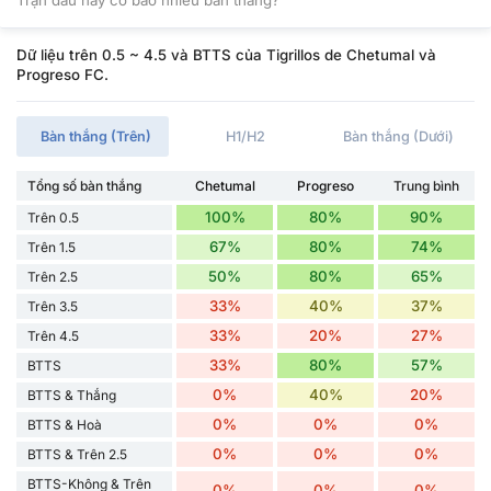
Dữ liệu trên 0.5 ~ 4.5 và BTTS của Tigrillos de Chetumal và
Progreso FC.
Bàn thắng (Trên)
H1/H2
Bàn thắng (Dưới)
Tổng số bàn thắng
Chetumal
Progreso
Trung bình
100%
80%
90%
Trên 0.5
67%
80%
74%
Trên 1.5
50%
80%
65%
Trên 2.5
33%
40%
37%
Trên 3.5
33%
20%
27%
Trên 4.5
33%
80%
57%
BTTS
0%
40%
20%
BTTS & Thắng
0%
0%
0%
BTTS & Hoà
0%
0%
0%
BTTS & Trên 2.5
BTTS-Không & Trên
0%
0%
0%