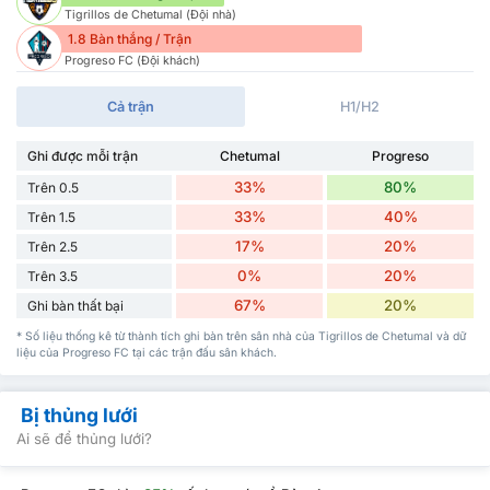
Tigrillos de Chetumal (Đội nhà)
1.8 Bàn thắng / Trận
Progreso FC (Đội khách)
Cả trận
H1/H2
Ghi được mỗi trận
Chetumal
Progreso
33%
80%
Trên 0.5
33%
40%
Trên 1.5
17%
20%
Trên 2.5
0%
20%
Trên 3.5
67%
20%
Ghi bàn thất bại
* Số liệu thống kê từ thành tích ghi bàn trên sân nhà của Tigrillos de Chetumal và dữ
liệu của Progreso FC tại các trận đấu sân khách.
Bị thủng lưới
Ai sẽ để thủng lưới?