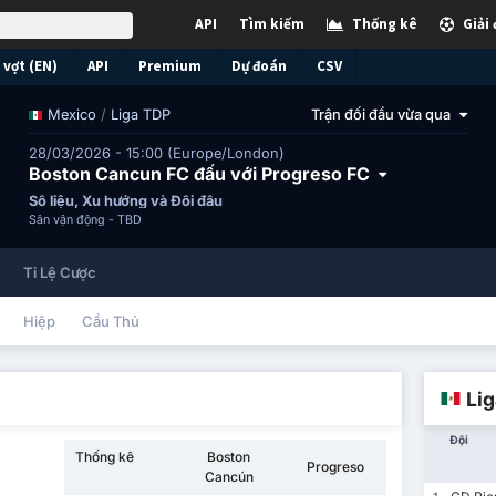
API
Tìm kiếm
Thống kê
Giải
vợt (EN)
API
Premium
Dự đoán
CSV
/
Liga TDP
Trận đối đầu vừa qua
Mexico
28/03/2026 - 15:00 (Europe/London)
Boston Cancun FC đấu với Progreso FC
Số liệu, Xu hướng và Đối đầu
Sân vận động -
TBD
Tỉ Lệ Cược
Hiệp
Cầu Thủ
Li
Đội
Thống kê
Boston
Progreso
Cancún