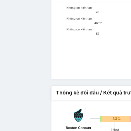
Không có kiến tạo
26'
Không có kiến tạo
45+1'
Không có kiến tạo
57'
Thống kê đối đầu / Kết quả tr
0%
33%
Boston Cancún
1 Hoà