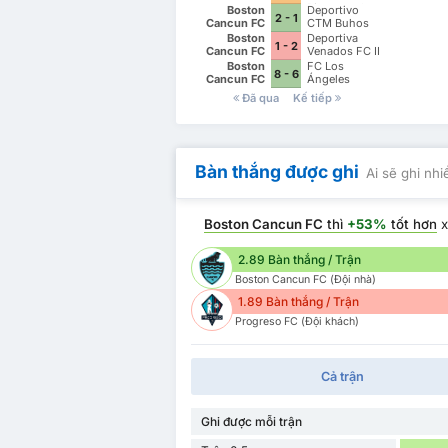
Pioneros de
Boston
Deportivo
2 - 1
Cancún II)
Cancun FC
CTM Buhos
Boston
Deportiva
1 - 2
Cancun FC
Venados FC II
Boston
FC Los
8 - 6
Cancun FC
Ángeles
Đã qua
Kế tiếp
Bàn thắng được ghi
Ai sẽ ghi nh
Boston Cancun FC
thì
+53%
tốt hơn
x
2.89 Bàn thắng / Trận
Boston Cancun FC (Đội nhà)
1.89 Bàn thắng / Trận
Progreso FC (Đội khách)
Cả trận
Ghi được mỗi trận