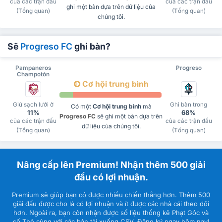
của các trận đấu
của các trận đấu
ghi một bàn dựa trên dữ liệu của
(Tổng quan)
(Tổng quan)
chúng tôi.
Sẽ
Progreso FC
ghi bàn?
Pampaneros
Progreso
Champotón
Cơ hội trung bình
Giữ sạch lưới ở
Ghi bàn trong
Có một
Cơ hội trung bình
mà
11%
68%
Progreso FC
sẽ ghi một bàn dựa trên
của các trận đấu
của các trận đấu
dữ liệu của chúng tôi.
(Tổng quan)
(Tổng quan)
Nâng cấp lên Premium! Nhận thêm 500 giải
đấu có lợi nhuận.
Premium sẽ giúp bạn có được nhiều chiến thắng hơn. Thêm 500
giải đấu được cho là có lợi nhuận và ít được các nhà cái theo dõi
hơn. Ngoài ra, bạn còn nhận được số liệu thống kê Phạt Góc và
số Thẻ cùng với các bản tải xuống CSV. Đăng ký ngay hôm nay!