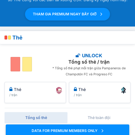
THAM GIA PREMIUM NGAY BÂY GIỜ
Thẻ
UNLOCK
Tổng số thẻ / trận
* Tổng số thẻ phạt mỗi trận giữa Pampaneros de
Champotón FC và Progreso FC
Thẻ
Thẻ
/ trận
/ trận
Tổng số thẻ
Thẻ toàn đội
DATA FOR PREMIUM MEMBERS ONLY