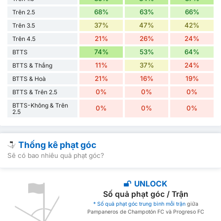
68%
63%
66%
Trên 2.5
37%
47%
42%
Trên 3.5
21%
26%
24%
Trên 4.5
74%
53%
64%
BTTS
11%
37%
24%
BTTS & Thắng
21%
16%
19%
BTTS & Hoà
0%
0%
0%
BTTS & Trên 2.5
BTTS-Không & Trên
0%
0%
0%
2.5
Thống kê phạt góc
Sẽ có bao nhiêu quả phạt góc?
UNLOCK
Số quả phạt góc / Trận
* Số quả phạt góc trung bình mỗi trận
giữa
Pampaneros de Champotón FC và Progreso FC