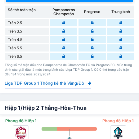
Số thẻ toàn trận
Pampaneros
Progreso
Trung bình
Champotón
Trên 2.5
Trên 3.5
Trên 4.5
Trên 5.5
Trên 6.5
Tổng số thẻ trận đấu cho Pampaneros de Champotón FC và Progreso FC. Mức trung
bình của giải đấu là mức trung bình của Liga TDP Group 1. Có 0 thẻ trong các trận
đấu 134 trong mùa 2023/2024.
Liga TDP Group 1 Thống kê thẻ Vàng/Đỏ
Hiệp 1/Hiệp 2 Thắng-Hòa-Thua
Phong độ Hiệp 1
Phong độ Hiệp 1