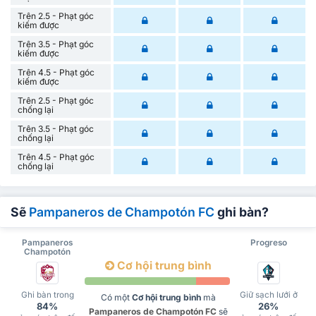
Trên 2.5 - Phạt góc
kiếm được
Trên 3.5 - Phạt góc
kiếm được
Trên 4.5 - Phạt góc
kiếm được
Trên 2.5 - Phạt góc
chống lại
Trên 3.5 - Phạt góc
chống lại
Trên 4.5 - Phạt góc
chống lại
Sẽ
Pampaneros de Champotón FC
ghi bàn?
Pampaneros
Progreso
Champotón
Cơ hội trung bình
Ghi bàn trong
Giữ sạch lưới ở
Có một
Cơ hội trung bình
mà
84%
26%
Pampaneros de Champotón FC
sẽ