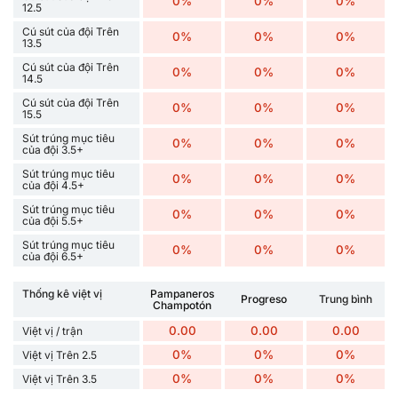
0%
0%
0%
12.5
Cú sút của đội Trên
0%
0%
0%
13.5
Cú sút của đội Trên
0%
0%
0%
14.5
Cú sút của đội Trên
0%
0%
0%
15.5
Sút trúng mục tiêu
0%
0%
0%
của đội 3.5+
Sút trúng mục tiêu
0%
0%
0%
của đội 4.5+
Sút trúng mục tiêu
0%
0%
0%
của đội 5.5+
Sút trúng mục tiêu
0%
0%
0%
của đội 6.5+
Thống kê việt vị
Pampaneros
Progreso
Trung bình
Champotón
0.00
0.00
0.00
Việt vị / trận
0%
0%
0%
Việt vị Trên 2.5
0%
0%
0%
Việt vị Trên 3.5