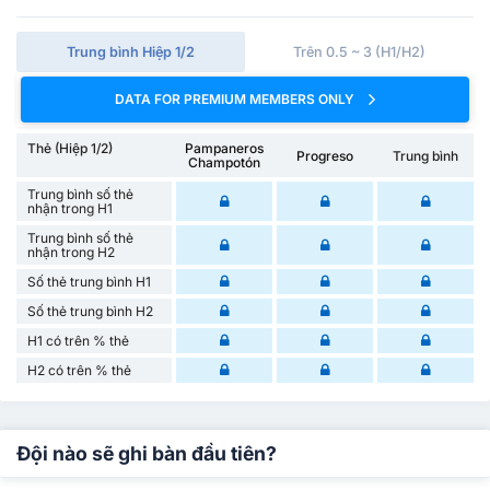
Trung bình Hiệp 1/2
Trên 0.5 ~ 3 (H1/H2)
DATA FOR PREMIUM MEMBERS ONLY
Thẻ (Hiệp 1/2)
Pampaneros
Progreso
Trung bình
Champotón
Trung bình số thẻ
nhận trong H1
Trung bình số thẻ
nhận trong H2
Số thẻ trung bình H1
Số thẻ trung bình H2
H1 có trên % thẻ
H2 có trên % thẻ
Đội nào sẽ ghi bàn đầu tiên?