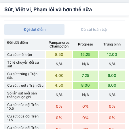
Sút, Việt vị, Phạm lỗi và hơn thế nữa
Đội dứt điểm
Cú sút toàn trận
Đội dứt điểm
Pampaneros
Progreso
Trung bình
Champotón
8.50
15.25
12.00
Cú sút mỗi trận
Tỷ lệ chuyển đổi cú
N/A
N/A
N/A
sút
Cú sút trúng / Trận
4.00
7.25
6.00
đấu
4.50
8.00
6.00
Cú sút trượt / Trận đấu
Số lần sút mỗi bàn
N/A
N/A
N/A
thắng được ghi
Cú sút của đội Trên
0%
0%
0%
10.5
Cú sút của đội Trên
0%
0%
0%
11.5
Cú sút của đội Trên