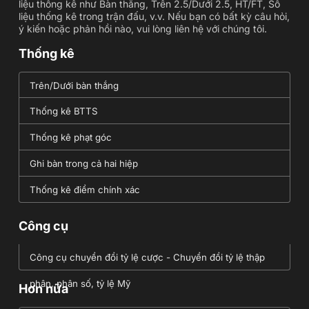
liệu thống kê như Bàn thắng, Trên 2.5/Dưới 2.5, HT/FT, Số
liệu thống kê trong trận đấu, v.v. Nếu bạn có bất kỳ câu hỏi,
ý kiến hoặc phản hồi nào, vui lòng liên hệ với chúng tôi.
Thống kê
Trên/Dưới bàn thắng
Thống kê BTTS
Thống kê phạt góc
Ghi bàn trong cả hai hiệp
Thống kê điểm chính xác
Công cụ
Công cụ chuyển đổi tỷ lệ cược - Chuyển đổi tỷ lệ thập
phân, phân số, tỷ lệ Mỹ
Hơn nữa