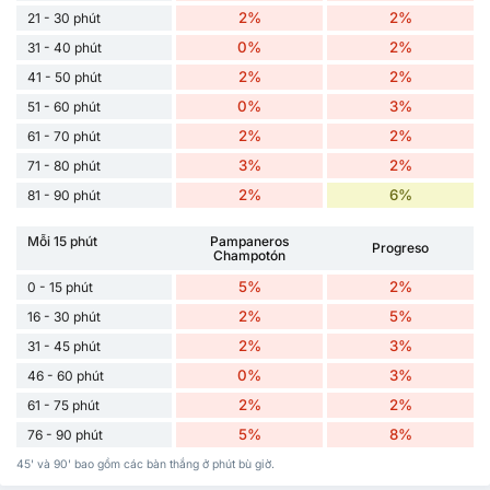
2%
2%
21 - 30 phút
0%
2%
31 - 40 phút
2%
2%
41 - 50 phút
0%
3%
51 - 60 phút
2%
2%
61 - 70 phút
3%
2%
71 - 80 phút
2%
6%
81 - 90 phút
Mỗi 15 phút
Pampaneros
Progreso
Champotón
5%
2%
0 - 15 phút
2%
5%
16 - 30 phút
2%
3%
31 - 45 phút
0%
3%
46 - 60 phút
2%
2%
61 - 75 phút
5%
8%
76 - 90 phút
45' và 90' bao gồm các bàn thắng ở phút bù giờ.