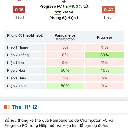
Progreso FC
thì
+163%
tốt
0.16
0.42
hơn
xét về
Hiệp 1
Hiệp 1
Phong độ Hiệp 1
Phong độ Hiệp1/Hiệp2
Pampaneros
Progreso
Champotón
5%
11%
Hiệp 1 Thắng
0%
60%
Hiệp 2 Thắng
0%
11%
Hiệp 1 Hoà
50%
40%
Hiệp 2 Hoà
5%
5%
Hiệp 1 Thua
50%
0%
Hiệp 2 Thua
Thẻ H1/H2
Số liệu thống kê thẻ của Pampaneros de Champotón FC và
Progreso FC trong Hiệp một và Hiệp hai để bạn dự đoán.