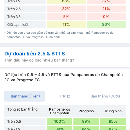
68%
37%
Trên 1.5
32%
11%
Trên 2.5
5%
0%
Trên 3.5
11%
26%
Giữ sạch lưới
* Dữ liệu bàn thua bao gồm cả trận sân nhà và sân khách mà Pampaneros de
Champotón FC và Progreso FC đã chơi.
Dự đoán trên 2.5 & BTTS
Trận đấu này có bao nhiêu bàn thắng?
Dữ liệu trên 0.5 ~ 4.5 và BTTS của Pampaneros de Champotón
FC và Progreso FC.
Bàn thắng (Trên)
H1/H2
Bàn thắng (Dưới)
Tổng số bàn thắng
Pampaneros
Progreso
Trung bình
Champotón
100%
89%
95%
Trên 0.5
89%
84%
87%
Trên 1.5