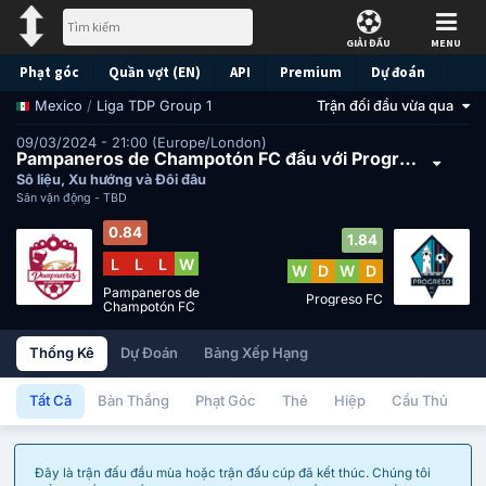
GIẢI ĐẤU
MENU
Phạt góc
Quần vợt (EN)
API
Premium
Dự đoán
/
Liga TDP Group 1
Trận đối đầu vừa qua
Mexico
09/03/2024 - 21:00 (Europe/London)
Pampaneros de Champotón FC đấu với Progreso FC
Số liệu, Xu hướng và Đối đầu
Sân vận động -
TBD
0.84
1.84
L
L
L
W
W
D
W
D
Pampaneros de
Progreso FC
Champotón FC
Thống Kê
Dự Đoán
Bảng Xếp Hạng
Tất Cả
Bàn Thắng
Phạt Góc
Thẻ
Hiệp
Cầu Thủ
Đây là trận đấu đầu mùa hoặc trận đấu cúp đã kết thúc. Chúng tôi