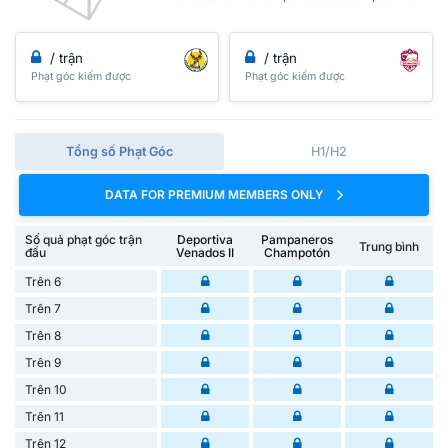
/ trận
/ trận
Phạt góc kiếm được
Phạt góc kiếm được
Tổng số Phạt Góc
H1/H2
DATA FOR PREMIUM MEMBERS ONLY
Số quả phạt góc trận
Deportiva
Pampaneros
Trung bình
đấu
Venados II
Champotón
Trên 6
Trên 7
Trên 8
Trên 9
Trên 10
Trên 11
Trên 12