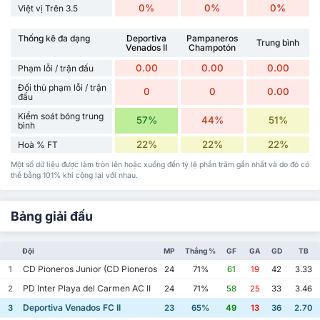
0%
0%
0%
Việt vị Trên 3.5
Thống kê đa dạng
Deportiva
Pampaneros
Trung bình
Venados II
Champotón
0.00
0.00
0.00
Phạm lỗi / trận đấu
Đối thủ phạm lỗi / trận
0
0
0.00
đấu
Kiểm soát bóng trung
57%
44%
51%
bình
22%
22%
22%
Hoà % FT
Một số dữ liệu được làm tròn lên hoặc xuống đến tỷ lệ phần trăm gần nhất và do đó có
thể bằng 101% khi cộng lại với nhau.
Bảng giải đấu
Đội
MP
Thắng %
GF
GA
GD
TB
CD Pioneros Junior (CD Pioneros de Cancún II)
1
24
71%
61
19
42
3.33
PD Inter Playa del Carmen AC II
2
24
71%
58
25
33
3.46
Deportiva Venados FC II
3
23
65%
49
13
36
2.70