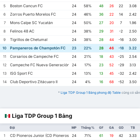
Boston Cancun FC
5
24
58%
48
26
22
3.08
Zorros Puerto Morelos FC
6
24
46%
36
22
14
2.42
Mons Calpe SC Yucatán
7
24
50%
27
20
7
1.96
Felinos 48 AC
8
24
38%
29
31
-2
2.50
Tigrillos de Chetumal
9
24
38%
28
44
-16
3.00
Pampaneros de Champotón FC
10
23
22%
28
46
-18
3.22
Corsarios de Campeche FC
11
24
21%
18
43
-25
2.54
Campeche FC Nueva Generación
12
24
17%
23
52
-29
3.13
ISG Sport FC
13
24
13%
13
45
-32
2.42
Club Deportivo Zitácuaro II
14
24
4%
16
68
-52
3.50
*
Liga TDP Group 1 Bảng phong độ Table
cũng có sẵn
Liga TDP Group 1 Bảng
Đội
MP
Thắng %
GF
GA
GD
TB
CD Pioneros Junior (CD Pioneros de Cancún II)
1
24
71%
61
19
42
3.33