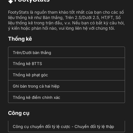
FootyStats là nguồn tham khảo tốt nhất của bạn cho các số
liệu thống kê như Bàn thắng, Trên 2.5/Dưới 2.5, HT/FT, Số
liệu thống kê trong trận đấu, v.v. Nếu bạn có bất kỳ câu hỏi,
ý kiến hoặc phản hồi nào, vui lòng liên hệ với chúng tôi.
Thống kê
Trên/Dưới bàn thắng
Thống kê BTTS
Thống kê phạt góc
Ghi bàn trong cả hai hiệp
Thống kê điểm chính xác
Công cụ
Công cụ chuyển đổi tỷ lệ cược - Chuyển đổi tỷ lệ thập