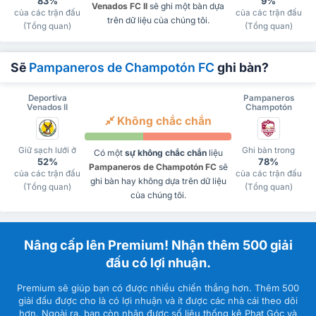
83%
9%
Venados FC II
sẽ ghi một bàn dựa
của các trận đấu
của các trận đấu
trên dữ liệu của chúng tôi.
(Tổng quan)
(Tổng quan)
Sẽ
Pampaneros de Champotón FC
ghi bàn?
Deportiva
Pampaneros
Venados II
Champotón
Không chắc chắn
Giữ sạch lưới ở
Ghi bàn trong
Có một
sự không chắc chắn
liệu
52%
78%
Pampaneros de Champotón FC
sẽ
của các trận đấu
của các trận đấu
ghi bàn hay không dựa trên dữ liệu
(Tổng quan)
(Tổng quan)
của chúng tôi.
Nâng cấp lên Premium! Nhận thêm 500 giải
đấu có lợi nhuận.
Premium sẽ giúp bạn có được nhiều chiến thắng hơn. Thêm 500
giải đấu được cho là có lợi nhuận và ít được các nhà cái theo dõi
hơn. Ngoài ra, bạn còn nhận được số liệu thống kê Phạt Góc và