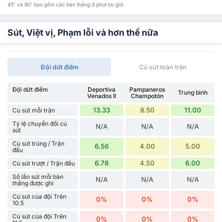
45' và 90' bao gồm các bàn thắng ở phút bù giờ.
Sút, Việt vị, Phạm lỗi và hơn thế nữa
Đội dứt điểm
Cú sút toàn trận
Đội dứt điểm
Deportiva
Pampaneros
Trung bình
Venados II
Champotón
13.33
8.50
11.00
Cú sút mỗi trận
Tỷ lệ chuyển đổi cú
N/A
N/A
N/A
sút
Cú sút trúng / Trận
6.56
4.00
5.00
đấu
6.78
4.50
6.00
Cú sút trượt / Trận đấu
Số lần sút mỗi bàn
N/A
N/A
N/A
thắng được ghi
Cú sút của đội Trên
0%
0%
0%
10.5
Cú sút của đội Trên
0%
0%
0%