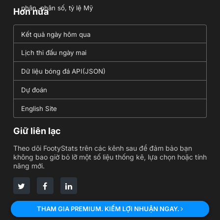
phân, phân số, tỷ lệ Mỹ
Hơn nữa
Kết quả ngày hôm qua
Lịch thi đấu ngày mai
Dữ liệu bóng đá API(JSON)
Dự đoán
English Site
Giữ liên lạc
Theo dõi FootyStats trên các kênh sau để đảm bảo bạn
không bao giờ bỏ lỡ một số liệu thống kê, lựa chọn hoặc tính
năng mới.
Dữ liệu bóng đá được cung cấp bởi
THAM GIA PREMIUM. KIẾM LỢI NHUẬN NGAY.