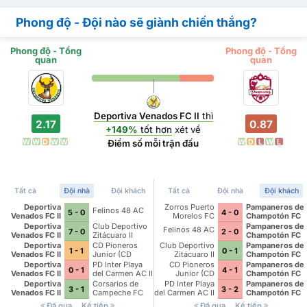
Phong độ - Đội nào sẽ giành chiến thắng?
Phong độ - Tổng
Phong độ - Tổng
quan
quan
Deportiva Venados FC II
thì
2.17
0.87
+149%
tốt hơn
xét về
W
W
D
W
W
W
D
L
W
L
Điểm số mỗi trận đấu
Tất cả
Đội nhà
Đội khách
Tất cả
Đội nhà
Đội khách
Deportiva
Zorros Puerto
Pampaneros de
Felinos 48 AC
5 - 0
4 - 0
Venados FC II
Morelos FC
Champotón FC
Deportiva
Club Deportivo
Pampaneros de
Felinos 48 AC
7 - 0
2 - 0
Venados FC II
Zitácuaro II
Champotón FC
Deportiva
CD Pioneros
Club Deportivo
Pampaneros de
1 - 1
0 - 1
Venados FC II
Junior (CD
Zitácuaro II
Champotón FC
Pioneros de
Deportiva
PD Inter Playa
CD Pioneros
Pampaneros de
0 - 1
4 - 1
Cancún II)
Venados FC II
del Carmen AC II
Junior (CD
Champotón FC
Pioneros de
Deportiva
Corsarios de
PD Inter Playa
Pampaneros de
3 - 1
3 - 2
Cancún II)
Venados FC II
Campeche FC
del Carmen AC II
Champotón FC
Đã qua
Kế tiếp
Đã qua
Kế tiếp