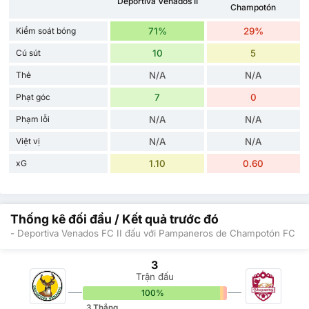
Deportiva Venados II
Champotón
Kiểm soát bóng
71%
29%
Cú sút
10
5
Thẻ
N/A
N/A
Phạt góc
7
0
Phạm lỗi
N/A
N/A
Việt vị
N/A
N/A
xG
1.10
0.60
Thống kê đối đầu / Kết quả trước đó
- Deportiva Venados FC II đấu với Pampaneros de Champotón FC
3
Trận đấu
100%
0%
0%
3 Thắng