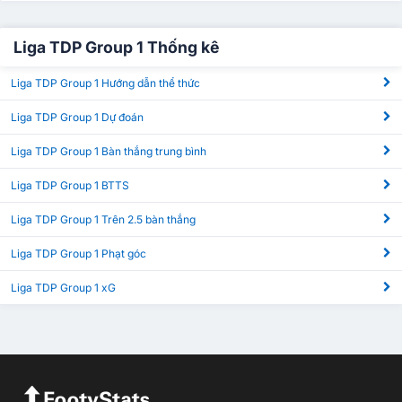
Liga TDP Group 1 Thống kê
Liga TDP Group 1 Hướng dẫn thể thức
Liga TDP Group 1 Dự đoán
Liga TDP Group 1 Bàn thắng trung bình
Liga TDP Group 1 BTTS
Liga TDP Group 1 Trên 2.5 bàn thắng
Liga TDP Group 1 Phạt góc
Liga TDP Group 1 xG