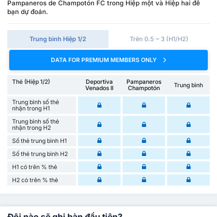
Pampaneros de Champotón FC trong Hiệp một và Hiệp hai để
bạn dự đoán.
Trung bình Hiệp 1/2
Trên 0.5 ~ 3 (H1/H2)
DATA FOR PREMIUM MEMBERS ONLY
Thẻ (Hiệp 1/2)
Deportiva
Pampaneros
Trung bình
Venados II
Champotón
Trung bình số thẻ
nhận trong H1
Trung bình số thẻ
nhận trong H2
Số thẻ trung bình H1
Số thẻ trung bình H2
H1 có trên % thẻ
H2 có trên % thẻ
Đội nào sẽ ghi bàn đầu tiên?