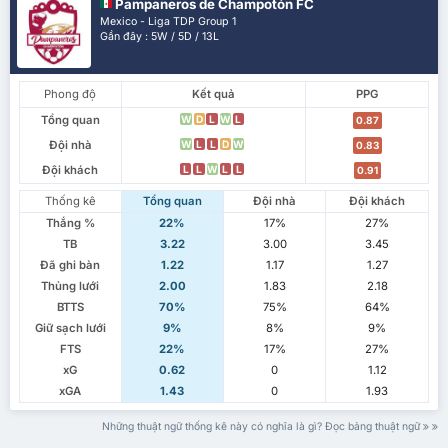
Pampaneros de Champotón FC
Mexico - Liga TDP Group 1
Gần đây : 5W / 5D / 13L
Phong độ
Kết quả
PPG
Tổng quan
W
D
L
W
L
0.87
Đội nhà
W
L
L
D
W
0.83
Đội khách
L
L
W
L
L
0.91
Thống kê
Tổng quan
Đội nhà
Đội khách
Thắng %
22%
17%
27%
TB
3.22
3.00
3.45
Đã ghi bàn
1.22
1.17
1.27
Thủng lưới
2.00
1.83
2.18
BTTS
70%
75%
64%
Giữ sạch lưới
9%
8%
9%
FTS
22%
17%
27%
xG
0.62
0
1.12
xGA
1.43
0
1.93
Những thuật ngữ thống kê này có nghĩa là gì? Đọc bảng thuật ngữ