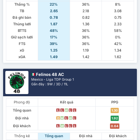
Thắng %
22%
36%
8%
TB
2.65
2.18
3.08
Đã ghi bàn
0.78
0.82
0.75
Thủng lưới
1.87
1.36
2.33
BTTS
48%
36%
58%
Giữ sạch lưới
17%
36%
0%
FTS
39%
36%
42%
xG
1.25
1.19
1.34
xGA
1.49
1.42
1.62
Felinos 48 AC
Mexico - Liga TDP Group 1
Gần đây : 9W / 3D / 11L
Phong độ
Kết quả
PPG
Tổng quan
L
L
W
L
L
1.30
Đội nhà
D
W
L
W
L
1.92
Đội khách
L
W
L
L
L
0.64
Thống kê
Tổng quan
Đội nhà
Đội khách