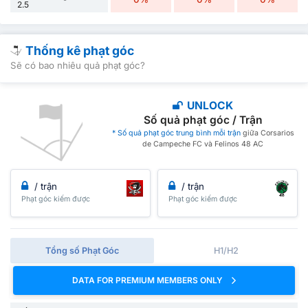
2.5
Thống kê phạt góc
Sẽ có bao nhiêu quả phạt góc?
UNLOCK
Số quả phạt góc / Trận
* Số quả phạt góc trung bình mỗi trận
giữa Corsarios
de Campeche FC và Felinos 48 AC
/ trận
/ trận
Phạt góc kiếm được
Phạt góc kiếm được
Tổng số Phạt Góc
H1/H2
DATA FOR PREMIUM MEMBERS ONLY