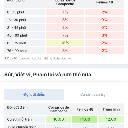
Mỗi 15 phút
Corsarios de
Felinos 48
Campeche
7%
2%
0 - 15 phút
8%
0%
16 - 30 phút
3%
0%
31 - 45 phút
7%
3%
46 - 60 phút
10%
2%
61 - 75 phút
8%
2%
76 - 90 phút
45' và 90' bao gồm các bàn thắng ở phút bù giờ.
Sút, Việt vị, Phạm lỗi và hơn thế nữa
Đội dứt điểm
Cú sút toàn trận
Đội dứt điểm
Corsarios de
Felinos 48
Trung bình
Campeche
10.00
14.00
12.00
Cú sút mỗi trận
Tỷ lệ chuyển đổi cú