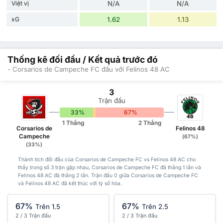
Việt vị
N/A
N/A
xG
1.62
1.13
Thống kê đối đầu / Kết quả trước đó
- Corsarios de Campeche FC đấu với Felinos 48 AC
3
Trận đấu
33%
0%
67%
1 Thắng
2 Thắng
Corsarios de
Felinos 48
Campeche
(67%)
(33%)
Thành tích đối đầu của Corsarios de Campeche FC vs Felinos 48 AC cho
thấy trong số 3 trận gặp nhau, Corsarios de Campeche FC đã thắng 1 lần và
Felinos 48 AC đã thắng 2 lần. Trận đấu 0 giữa Corsarios de Campeche FC
và Felinos 48 AC đã kết thúc với tỷ số hòa.
67%
67%
Trên 1.5
Trên 2.5
2 / 3 Trận đấu
2 / 3 Trận đấu