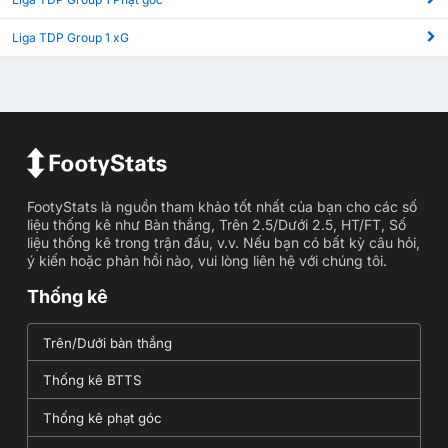
Liga TDP Group 1 xG
FootyStats là nguồn tham khảo tốt nhất của bạn cho các số
liệu thống kê như Bàn thắng, Trên 2.5/Dưới 2.5, HT/FT, Số
liệu thống kê trong trận đấu, v.v. Nếu bạn có bất kỳ câu hỏi,
ý kiến hoặc phản hồi nào, vui lòng liên hệ với chúng tôi.
Thống kê
Trên/Dưới bàn thắng
Thống kê BTTS
Thống kê phạt góc