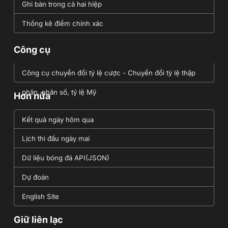
Ghi bàn trong cả hai hiệp
Thống kê điểm chính xác
Công cụ
Công cụ chuyển đổi tỷ lệ cược - Chuyển đổi tỷ lệ thập
phân, phân số, tỷ lệ Mỹ
Hơn nữa
Kết quả ngày hôm qua
Lịch thi đấu ngày mai
Dữ liệu bóng đá API(JSON)
Dự đoán
English Site
Giữ liên lạc