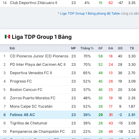
Club Deportivo Zitácuaro II
14
23
4%
15
62
-47
3.35
*
Liga TDP Group 1 Bảng phong độ Table
cũng có sẵn
Liga TDP Group 1 Bảng
Đội
MP
Thắng %
GF
GA
GD
TB
CD Pioneros Junior (CD Pioneros de Cancún II)
1
23
70%
58
18
40
3.30
PD Inter Playa del Carmen AC II
2
23
70%
52
24
28
3.30
Deportiva Venados FC II
3
23
65%
49
13
36
2.70
Progreso FC
4
23
52%
45
26
19
3.09
Boston Cancun FC
5
23
57%
45
25
20
3.04
Zorros Puerto Morelos FC
6
23
48%
35
19
16
2.35
Mons Calpe SC Yucatán
7
23
52%
26
17
9
1.87
Felinos 48 AC
8
23
39%
29
31
-2
2.61
Tigrillos de Chetumal
9
23
39%
28
43
-15
3.09
Pampaneros de Champotón FC
10
23
22%
28
46
-18
3.22