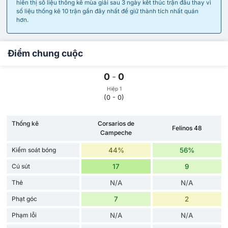
hiển thị số liệu thống kê mùa giải sau 3 ngày kết thúc trận đấu thay vì
số liệu thống kê 10 trận gần đây nhất để giữ thành tích nhất quán
hơn.
Điểm chung cuộc
0
-
0
Hiệp 1
(0 - 0)
Thống kê
Corsarios de
Felinos 48
Campeche
Kiểm soát bóng
44%
56%
Cú sút
17
9
Thẻ
N/A
N/A
Phạt góc
7
2
Phạm lỗi
N/A
N/A