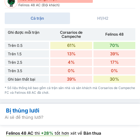
Felinos 48 AC (Đội khách)
Cả trận
H1/H2
Ghi được mỗi trận
Corsarios de
Felinos 48
Campeche
61%
70%
Trên 0.5
13%
39%
Trên 1.5
4%
17%
Trên 2.5
0%
0%
Trên 3.5
39%
30%
Ghi bàn thất bại
* Số liệu thống kê bao gồm cả trận sân nhà và sân khách mà Corsarios de Campeche
FC và Felinos 48 AC đã chơi.
Bị thủng lưới
Ai sẽ để thủng lưới?
Felinos 48 AC
thì
+28%
tốt hơn
xét về
Bàn thua