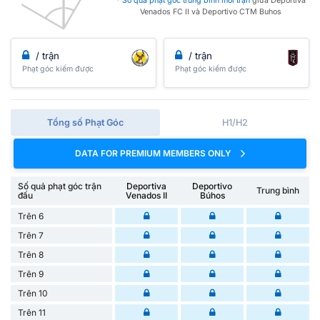
* Số quả phạt góc trung bình mỗi trận
giữa Deportiva
Venados FC II và Deportivo CTM Buhos
/ trận
/ trận
Phạt góc kiếm được
Phạt góc kiếm được
Tổng số Phạt Góc
H1/H2
DATA FOR PREMIUM MEMBERS ONLY
Số quả phạt góc trận
Deportiva
Deportivo
Trung bình
đấu
Venados II
Búhos
Trên 6
Trên 7
Trên 8
Trên 9
Trên 10
Trên 11