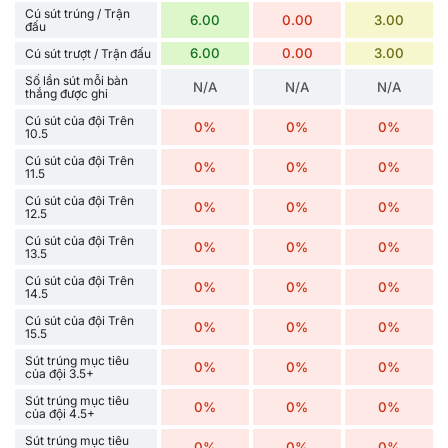
Cú sút trúng / Trận
6.00
0.00
3.00
đấu
6.00
0.00
3.00
Cú sút trượt / Trận đấu
Số lần sút mỗi bàn
N/A
N/A
N/A
thắng được ghi
Cú sút của đội Trên
0%
0%
0%
10.5
Cú sút của đội Trên
0%
0%
0%
11.5
Cú sút của đội Trên
0%
0%
0%
12.5
Cú sút của đội Trên
0%
0%
0%
13.5
Cú sút của đội Trên
0%
0%
0%
14.5
Cú sút của đội Trên
0%
0%
0%
15.5
Sút trúng mục tiêu
0%
0%
0%
của đội 3.5+
Sút trúng mục tiêu
0%
0%
0%
của đội 4.5+
Sút trúng mục tiêu
0%
0%
0%