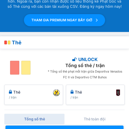
hơn. Ngoài ra, bạn còn nhận được số liệu thống kê Phạt Góc và
số Thẻ cùng với các bản tải xuống CSV. Đăng ký ngay hôm nay!
THAM GIA PREMIUM NGAY BÂY GIỜ
Thẻ
UNLOCK
Tổng số thẻ / trận
* Tổng số thẻ phạt mỗi trận giữa Deportiva Venados
FC II và Deportivo CTM Buhos
Thẻ
Thẻ
/ trận
/ trận
Tổng số thẻ
Thẻ toàn đội