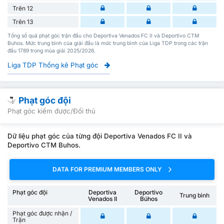
Trên 12
Trên 13
Tổng số quả phạt góc trận đấu cho Deportiva Venados FC II và Deportivo CTM
Buhos. Mức trung bình của giải đấu là mức trung bình của Liga TDP trong các trận
đấu 1789 trong mùa giải 2025/2026.
Liga TDP Thống kê Phạt góc
Phạt góc đội
Phạt góc kiếm được/Đối thủ
Dữ liệu phạt góc của từng đội Deportiva Venados FC II và
Deportivo CTM Buhos.
DATA FOR PREMIUM MEMBERS ONLY
Phạt góc đội
Deportiva
Deportivo
Trung bình
Venados II
Búhos
Phạt góc được nhận /
Trận