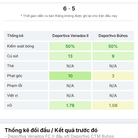
6
-
5
* Thời gian diễn ra bàn thắng không được ghi lại cho trận đấu này
Thống kê
Deportiva Venados II
Deportivo Búhos
Kiểm soát bóng
50%
50%
Cú sút
13
9
Thẻ
N/A
N/A
Phạt góc
10
3
Phạm lỗi
N/A
N/A
Việt vị
N/A
N/A
xG
1.78
1.08
Thống kê đối đầu / Kết quả trước đó
- Deportiva Venados FC II đấu với Deportivo CTM Buhos