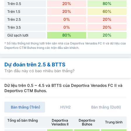
20%
80%
Trên 0.5
20%
60%
Trên 1.5
0%
20%
Trên 2.5
0%
20%
Trên 3.5
80%
20%
Giữ sạch lưới
* Số liệu thống kê thủng lưới trên sân nhà của Deportiva Venados FC II và dữ liệu của
Deportivo CTM Buhos trong các trận đấu sân khách.
Dự đoán trên 2.5 & BTTS
Trận đấu này có bao nhiêu bàn thắng?
Dữ liệu trên 0.5 ~ 4.5 và BTTS của Deportiva Venados FC II và
Deportivo CTM Buhos.
Bàn thắng (Trên)
H1/H2
Bàn thắng (Dưới)
Tổng số bàn thắng
Deportiva
Deportivo
Trung bình
Venados II
Búhos