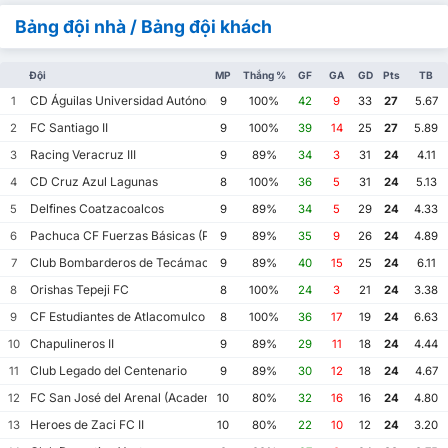
Bảng đội nhà / Bảng đội khách
Đội
MP
Thắng %
GF
GA
GD
Pts
TB
CD Águilas Universidad Autónoma de Guerrero
1
9
100%
42
9
33
27
5.67
FC Santiago II
2
9
100%
39
14
25
27
5.89
Racing Veracruz III
3
9
89%
34
3
31
24
4.11
CD Cruz Azul Lagunas
4
8
100%
36
5
31
24
5.13
Delfines Coatzacoalcos
5
9
89%
34
5
29
24
4.33
Pachuca CF Fuerzas Básicas (Pachuca CF III)
6
9
89%
35
9
26
24
4.89
Club Bombarderos de Tecámac
7
9
89%
40
15
25
24
6.11
Orishas Tepeji FC
8
8
100%
24
3
21
24
3.38
CF Estudiantes de Atlacomulco
9
8
100%
36
17
19
24
6.63
Chapulineros II
10
9
89%
29
11
18
24
4.44
Club Legado del Centenario
11
9
89%
30
12
18
24
4.67
FC San José del Arenal (Academia América Leyendas)
12
10
80%
32
16
16
24
4.80
Heroes de Zaci FC II
13
10
80%
22
10
12
24
3.20