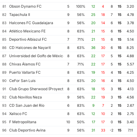
Obson Dynamo FC
81
5
100%
12
4
8
15
3.20
Tapachula II
82
9
56%
25
18
7
15
4.78
Halcones FC Guadalajara
83
9
56%
20
14
6
15
3.78
Atlético Mexicano FE
84
8
63%
21
15
6
15
4.50
Deportivo Albiazul FC
85
7
71%
21
15
6
15
5.14
CD Halcones de Nayarit
86
8
63%
36
30
6
15
8.25
Universidad del Golfo de México FC
87
8
63%
22
17
5
15
4.88
Chivas Álamos FC
88
7
71%
22
17
5
15
5.57
Puerto Vallarta FC
89
8
63%
19
15
4
15
4.25
CeFor San Luis
90
8
63%
20
16
4
15
4.50
Club Grupo Sherwood (Proyecto México Soccer)
91
8
63%
18
15
3
15
4.13
Club Novillos Neza
92
9
56%
22
19
3
15
4.56
CD San Juan del Río
93
6
83%
9
7
2
15
2.67
Xalisco FC
94
8
63%
12
10
2
15
2.75
F Metropolitana
95
10
50%
17
17
0
15
3.40
Club Deportivo Avina
96
9
56%
31
33
-2
15
7.11