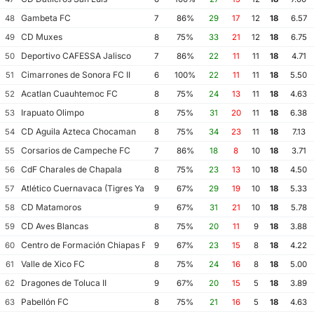
Gambeta FC
48
7
86%
29
17
12
18
6.57
CD Muxes
49
8
75%
33
21
12
18
6.75
Deportivo CAFESSA Jalisco
50
7
86%
22
11
11
18
4.71
Cimarrones de Sonora FC II
51
6
100%
22
11
11
18
5.50
Acatlan Cuauhtemoc FC
52
8
75%
24
13
11
18
4.63
Irapuato Olimpo
53
8
75%
31
20
11
18
6.38
CD Aguila Azteca Chocaman
54
8
75%
34
23
11
18
7.13
Corsarios de Campeche FC
55
7
86%
18
8
10
18
3.71
CdF Charales de Chapala
56
8
75%
23
13
10
18
4.50
Atlético Cuernavaca (Tigres Yautepec)
57
9
67%
29
19
10
18
5.33
CD Matamoros
58
9
67%
31
21
10
18
5.78
CD Aves Blancas
59
8
75%
20
11
9
18
3.88
Centro de Formación Chiapas Fútbol
60
9
67%
23
15
8
18
4.22
Valle de Xico FC
61
8
75%
24
16
8
18
5.00
Dragones de Toluca II
62
9
67%
20
15
5
18
3.89
Pabellón FC
63
8
75%
21
16
5
18
4.63