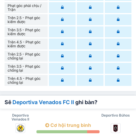
Phạt góc phải chịu /
Trận
Trên 2.5 - Phạt góc
kiếm được
Trên 3.5 - Phạt góc
kiếm được
Trên 4.5 - Phạt góc
kiếm được
Trên 2.5 - Phạt góc
chống lại
Trên 3.5 - Phạt góc
chống lại
Trên 4.5 - Phạt góc
chống lại
Sẽ
Deportiva Venados FC II
ghi bàn?
Deportiva
Deportivo Búhos
Venados II
Cơ hội trung bình