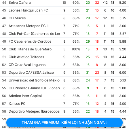
Selva Cañera
44
10
60%
20
32
-12
18
5.20
Leones Huixquilucan FC
45
9
56%
21
15
6
16
4.00
CD Muxes
46
8
63%
29
17
12
15
5.75
Artesanos Metepec FC II
47
7
71%
16
5
11
15
3.00
Club Fut-Car (Cachorros de León)
48
7
71%
18
7
11
15
3.57
FC Caballeros de Córdoba
49
8
63%
29
18
11
15
5.88
Club Titanes de Querétaro
50
5
100%
13
3
10
15
3.20
Club Atletico Toltecas
51
9
56%
25
15
10
15
4.44
CD Cruz Azul Lagunas
52
8
63%
16
8
8
15
3.00
Deportivo CAFESSA Jalisco
53
9
56%
31
23
8
15
6.00
Universidad del Golfo de México FC
54
8
63%
24
17
7
15
5.13
CD Pioneros Junior (CD Pioneros de Cancún II)
55
6
83%
9
3
6
15
2.00
Atletico Inter Capital
56
9
56%
16
11
5
15
3.00
Xalisco FC
57
7
71%
16
12
4
15
4.00
Deportivo Metepec (Eurosoccer FC)
58
9
56%
22
18
4
15
4.44
Club León GEN
59
7
71%
24
20
4
15
6.29
THAM GIA PREMIUM. KIẾM LỢI NHUẬN NGAY.
Valle de Xico FC
60
10
50%
24
20
4
15
4.40