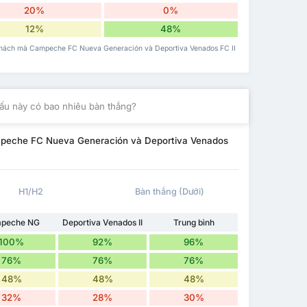
20%
0%
12%
48%
n khách mà Campeche FC Nueva Generación và Deportiva Venados FC II
ấu này có bao nhiêu bàn thắng?
ampeche FC Nueva Generación và Deportiva Venados
H1/H2
Bàn thắng (Dưới)
peche NG
Deportiva Venados II
Trung bình
100%
92%
96%
76%
76%
76%
48%
48%
48%
32%
28%
30%