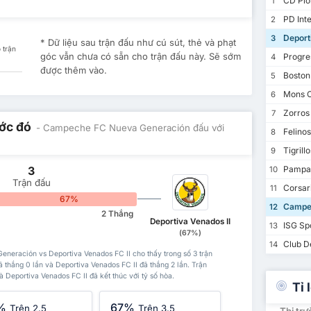
CD Pion
1
PD Inte
2
Deporti
3
* Dữ liệu sau trận đấu như cú sút, thẻ và phạt
 trận
góc vẫn chưa có sẵn cho trận đấu này. Sẽ sớm
Progre
4
được thêm vào.
Boston
5
Mons C
6
Zorros
7
ước đó
- Campeche FC Nueva Generación đấu với
Felino
8
Tigrill
9
3
Pampan
10
Trận đấu
Corsar
11
67%
Campec
12
2 Thắng
Deportiva Venados II
ISG Sp
13
(67%)
Club De
14
neración vs Deportiva Venados FC II cho thấy trong số 3 trận
hắng 0 lần và Deportiva Venados FC II đã thắng 2 lần. Trận
eportiva Venados FC II đã kết thúc với tỷ số hòa.
Tỉ 
%
67%
Trên 2.5
Trên 3.5