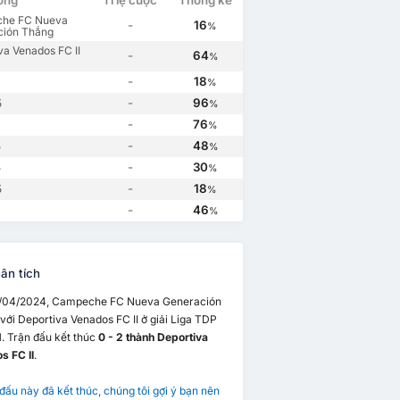
ường
Tỉ lệ cược
Thống kê
he FC Nueva
-
16
%
ción Thắng
va Venados FC II
-
64
%
-
18
%
-
96
5
%
-
76
%
-
48
5
%
-
30
5
%
-
18
5
%
-
46
%
ân tích
/04/2024, Campeche FC Nueva Generación
 với Deportiva Venados FC II ở giải Liga TDP
. Trận đấu kết thúc
0 - 2 thành Deportiva
s FC II
.
 đấu này đã kết thúc, chúng tôi gợi ý bạn nên