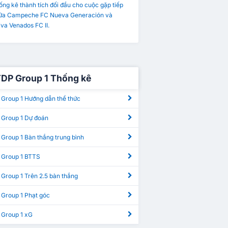
ng kê thành tích đối đầu cho cuộc gặp tiếp
iữa Campeche FC Nueva Generación và
va Venados FC II.
TDP Group 1 Thống kê
 Group 1 Hướng dẫn thể thức
 Group 1 Dự đoán
Group 1 Bàn thắng trung bình
 Group 1 BTTS
Group 1 Trên 2.5 bàn thắng
 Group 1 Phạt góc
 Group 1 xG