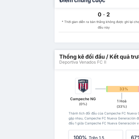
Điểm chung cuộc
0
-
2
* Thời gian diễn ra bàn thắng không được ghi lại cho
đấu này
Thống kê đối đầu / Kết quả tr
Deportiva Venados FC II
0%
33%
Campeche NG
1 Hoà
(0%)
(33%)
Thành tích đối đầu của Campeche FC Nueva Ge
gặp nhau, Campeche FC Nueva Generación đã t
đấu 1 giữa Campeche FC Nueva Generación và D
100%
67
Trên 1.5