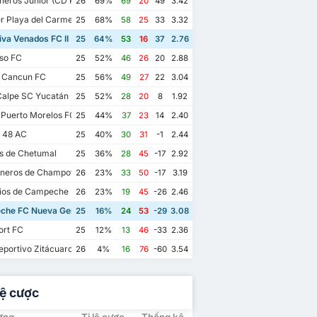
eros Junior (CD Pioneros de Cancún II)
26
69%
69
20
49
3.42
r Playa del Carmen AC II
25
68%
58
25
33
3.32
va Venados FC II
25
64%
53
16
37
2.76
so FC
25
52%
46
26
20
2.88
 Cancun FC
25
56%
49
27
22
3.04
alpe SC Yucatán
25
52%
28
20
8
1.92
 Puerto Morelos FC
25
44%
37
23
14
2.40
s 48 AC
25
40%
30
31
-1
2.44
os de Chetumal
25
36%
28
45
-17
2.92
eros de Champotón FC
26
23%
33
50
-17
3.19
ios de Campeche FC
26
23%
19
45
-26
2.46
he FC Nueva Generación
25
16%
24
53
-29
3.08
ort FC
25
12%
13
46
-33
2.36
portivo Zitácuaro II
26
4%
16
76
-60
3.54
lệ cược