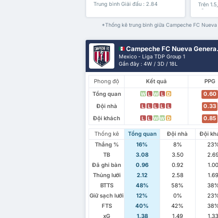
Trung bình Giải đấu : 2.84
Trên 1.5
nữa
*Thống kê trung bình giữa Campeche FC Nueva Ge
Campeche FC Nueva Generación
Mexico - Liga TDP Group 1
Gần đây : 4W / 3D / 18L
Phong độ
Kết quả
PPG
Tổng quan
0.60
W
L
W
L
D
Đội nhà
0.33
L
L
L
L
L
Đội khách
0.85
L
L
W
W
D
Thống kê
Tổng quan
Đội nhà
Đội kh
Thắng %
16%
8%
23
TB
3.08
3.50
2.6
Đã ghi bàn
0.96
0.92
1.0
Thủng lưới
2.12
2.58
1.6
BTTS
48%
58%
38
Giữ sạch lưới
12%
0%
23
FTS
40%
42%
38
xG
1.38
1.49
1.3