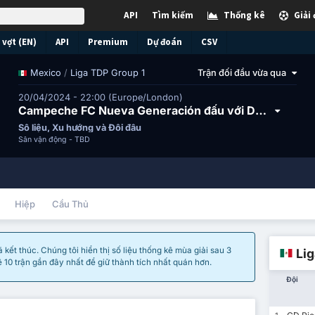
API
Tìm kiếm
Thống kê
Giải
vợt (EN)
API
Premium
Dự đoán
CSV
/
Liga TDP Group 1
Trận đối đầu vừa qua
Mexico
20/04/2024 - 22:00 (Europe/London)
Campeche FC Nueva Generación đấu với Deportiva Venados FC II
Số liệu, Xu hướng và Đối đầu
Sân vận động -
TBD
Hiệp
Cầu Thủ
kết thúc. Chúng tôi hiển thị số liệu thống kê mùa giải sau 3
Li
ê 10 trận gần đây nhất để giữ thành tích nhất quán hơn.
Đội