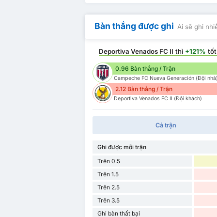
Bàn thắng được ghi
Ai sẽ ghi nh
Deportiva Venados FC II
thì
+121%
tốt
0.96 Bàn thắng / Trận
Campeche FC Nueva Generación (Đội nhà
2.12 Bàn thắng / Trận
Deportiva Venados FC II (Đội khách)
Cả trận
Ghi được mỗi trận
Trên 0.5
Trên 1.5
Trên 2.5
Trên 3.5
Ghi bàn thất bại