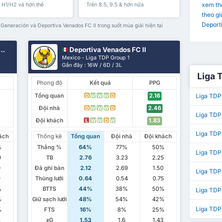
xem thố
, H1/H2 và hơn thế
Trên 8.5, 9.5 & hơn nữa
theo g
Deporti
neración và Deportiva Venados FC II trong suốt mùa giải hiện tại
Deportiva Venados FC II
Mexico - Liga TDP Group 1
Gần đây : 16W / 6D / 3L
Liga 
Phong độ
Kết quả
PPG
Liga TDP
Tổng quan
2.16
D
W
W
W
D
Đội nhà
2.46
D
W
W
W
D
Liga TDP
Đội khách
1.83
L
W
W
D
W
Liga TDP 
ách
Thống kê
Tổng quan
Đội nhà
Đội khách
%
Thắng %
64%
77%
50%
Liga TDP
9
TB
2.76
3.23
2.25
0
Đã ghi bàn
2.12
2.69
1.50
Liga TDP 
9
Thủng lưới
0.64
0.54
0.75
%
BTTS
44%
38%
50%
Liga TDP
%
Giữ sạch lưới
48%
54%
42%
Liga TDP
%
FTS
16%
8%
25%
3
xG
1.53
1.6
1.43