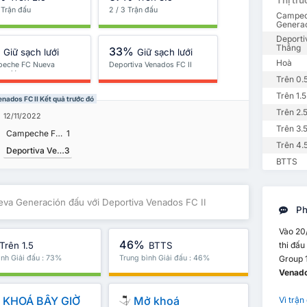
Thị tr
 Trận đấu
2 / 3 Trận đấu
Campec
Genera
Deporti
Thắng
%
33%
Giữ sạch lưới
Giữ sạch lưới
Hoà
eche FC Nueva
Deportiva Venados FC II
ración
Trên 0.
Trên 1.5
ados FC II Kết quả trước đó
Trên 2.
12/11/2022
Trên 3.
Campeche FC Nueva Generación
1
Trên 4.
Deportiva Venados FC II
3
BTTS
a Generación đấu với Deportiva Venados FC II
Ph
Vào 20
46%
Trên 1.5
BTTS
thi đấu
ình Giải đấu : 73%
Trung bình Giải đấu : 46%
Group 1
Venado
KHOÁ BÂY GIỜ
Mở khoá
Vì trận