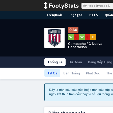
Trên/Dưới
Phạt góc
BTTS
Quần 
0.60
W
L
W
L
D
Campeche FC Nueva
Generación
Thống Kê
Dự Đoán
Bảng Xếp Hạng
Tất Cả
Bàn Thắng
Phạt Góc
Thẻ
Đây là trận đấu đầu mùa hoặc trận đấu cúp đã 
ngày kết thúc trận đấu thay vì số liệu thống k