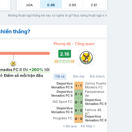
6
xGA
0.86
0.89
0.81
Những thuật ngữ thống kê này có nghĩa là gì? Đọc bảng thuật ngữ
chiến thắng?
Phong độ - Tổng quan
2.16
D
W
W
W
D
enados FC II
thì
+260%
tốt
về
Điểm số mỗi trận đấu
Tất cả
Đội nhà
Đội khách
Deportiva
Zorros Puerto
1 - 1
Venados FC II
Morelos FC
Deportiva
Pampaneros
3 - 2
Venados FC II
de
Champotón
Deportiva
ISG Sport FC
0 - 2
FC
Venados FC II
Deportiva
Felinos 48
5 - 0
Venados FC II
AC
Deportiva
Progreso FC
0 - 0
Venados FC II
Đã qua
Kế tiếp