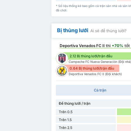
* Số liệu thống kê bao gồm cả trận sân nhà và sâ
đã chơi.
Bị thủng lưới
Ai sẽ để thủng lưới?
Deportiva Venados FC II
thì
+70%
tốt
2.12 Bị thủng lưới/trận đấu
Campeche FC Nueva Generación (Đội nhà
0.64 Bị thủng lưới/trận đấu
Deportiva Venados FC II (Đội khách)
Cả trận
Để thủng lưới / trận
Trên 0.5
Trên 1.5
Trên 2.5