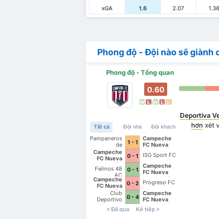
xGA
1.6
2.07
1.3
Phong độ - Đội nào sẽ giành 
Phong độ - Tổng quan
0.60
W
L
W
L
D
Deportiva V
hơn
xét 
Tất cả
Đội nhà
Đội khách
Pampaneros
Campeche
1 - 1
de
FC Nueva
Champotón
Generación
Campeche
ISG Sport FC
0 - 1
FC
FC Nueva
Generación
Campeche
Felinos 48
0 - 1
FC Nueva
AC
Generación
Campeche
Progreso FC
0 - 2
FC Nueva
Generación
Club
Campeche
0 - 4
Deportivo
FC Nueva
Zitácuaro II
Generación
Đã qua
Kế tiếp