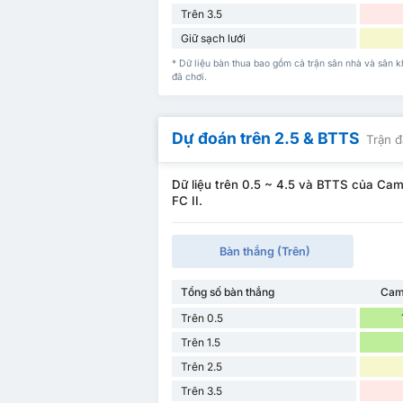
Trên 3.5
Giữ sạch lưới
* Dữ liệu bàn thua bao gồm cả trận sân nhà và sâ
đã chơi.
Dự đoán trên 2.5 & BTTS
Trận đ
Dữ liệu trên 0.5 ~ 4.5 và BTTS của C
FC II.
Bàn thắng (Trên)
Tổng số bàn thắng
Cam
Trên 0.5
Trên 1.5
Trên 2.5
Trên 3.5