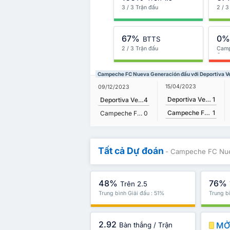
3 / 3 Trận đấu
2 / 3
67%
0
BTTS
2 / 3 Trận đấu
Camp
Gene
Campeche FC Nueva Generación đấu với Deportiva Ven
15/04/2023
09/12/2023
Deportiva Venados FC II
1
Deportiva Venados FC II
4
Campeche FC Nueva Generación
1
Campeche FC Nueva Generación
0
Tất cả Dự đoán
- Campeche FC Nuev
48%
76%
Trên 2.5
Trung bình Giải đấu : 51%
Trung b
2.92
MỞ 
Bàn thắng / Trận