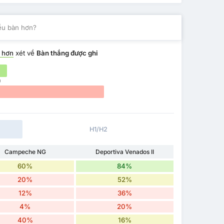
iều bàn hơn?
 hơn
xét về
Bàn thắng được ghi
)
H1/H2
Campeche NG
Deportiva Venados II
60%
84%
20%
52%
12%
36%
4%
20%
40%
16%