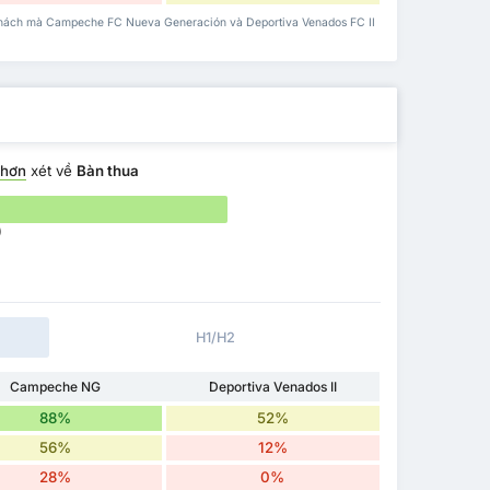
n khách mà Campeche FC Nueva Generación và Deportiva Venados FC II
 hơn
xét về
Bàn thua
)
H1/H2
Campeche NG
Deportiva Venados II
88%
52%
56%
12%
28%
0%