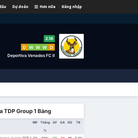
 đấu
Dự đoán
Hơn nữa
Đăng nhập
2.16
D
W
W
W
D
Deportiva Venados FC II
ga TDP Group 1 Bảng
MP
Thắng
GF
GA
GD
TB
%