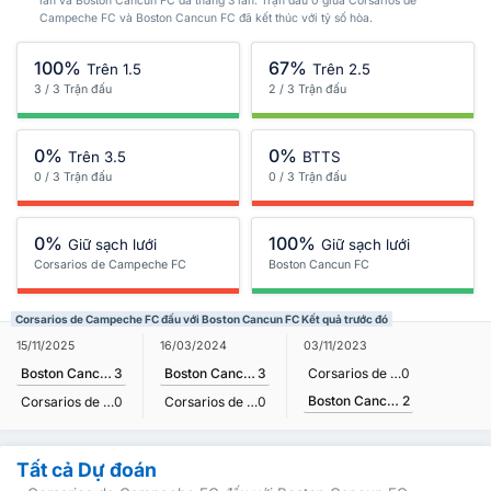
lần và Boston Cancun FC đã thắng 3 lần. Trận đấu 0 giữa Corsarios de
Campeche FC và Boston Cancun FC đã kết thúc với tỷ số hòa.
100%
67%
Trên 1.5
Trên 2.5
3 / 3 Trận đấu
2 / 3 Trận đấu
0%
0%
Trên 3.5
BTTS
0 / 3 Trận đấu
0 / 3 Trận đấu
0%
100%
Giữ sạch lưới
Giữ sạch lưới
Corsarios de Campeche FC
Boston Cancun FC
Corsarios de Campeche FC đấu với Boston Cancun FC Kết quả trước đó
15/11/2025
16/03/2024
03/11/2023
Boston Cancun FC
3
Boston Cancun FC
3
Corsarios de Campeche FC
0
Boston Cancun FC
2
Corsarios de Campeche FC
0
Corsarios de Campeche FC
0
Tất cả Dự đoán