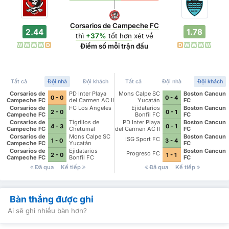
Corsarios de Campeche FC
2.44
1.78
thì
+37%
tốt hơn
xét về
W
W
W
W
D
D
W
W
W
W
Điểm số mỗi trận đấu
Tất cả
Đội nhà
Đội khách
Tất cả
Đội nhà
Đội khách
Corsarios de
PD Inter Playa
Mons Calpe SC
Boston Cancun
0 - 0
0 - 4
Campeche FC
del Carmen AC II
Yucatán
FC
Corsarios de
FC Los Ángeles
Ejidatarios
Boston Cancun
2 - 0
0 - 1
Campeche FC
Bonfil FC
FC
Corsarios de
Tigrillos de
PD Inter Playa
Boston Cancun
4 - 3
0 - 1
Campeche FC
Chetumal
del Carmen AC II
FC
Corsarios de
Mons Calpe SC
Boston Cancun
ISG Sport FC
1 - 0
3 - 4
Campeche FC
Yucatán
FC
Corsarios de
Ejidatarios
Boston Cancun
Progreso FC
2 - 0
1 - 1
Campeche FC
Bonfil FC
FC
Đã qua
Kế tiếp
Đã qua
Kế tiếp
Bàn thắng được ghi
Ai sẽ ghi nhiều bàn hơn?