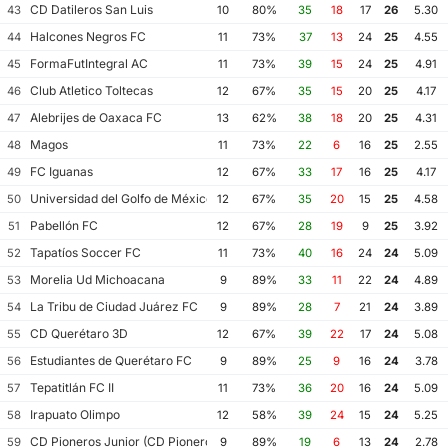
CD Datileros San Luis
43
10
80%
35
18
17
26
5.30
Halcones Negros FC
44
11
73%
37
13
24
25
4.55
FormaFutIntegral AC
45
11
73%
39
15
24
25
4.91
Club Atletico Toltecas
46
12
67%
35
15
20
25
4.17
Alebrijes de Oaxaca FC
47
13
62%
38
18
20
25
4.31
Magos
48
11
73%
22
6
16
25
2.55
FC Iguanas
49
12
67%
33
17
16
25
4.17
Universidad del Golfo de México FC
50
12
67%
35
20
15
25
4.58
Pabellón FC
51
12
67%
28
19
9
25
3.92
Tapatíos Soccer FC
52
11
73%
40
16
24
24
5.09
Morelia Ud Michoacana
53
9
89%
33
11
22
24
4.89
La Tribu de Ciudad Juárez FC
54
9
89%
28
7
21
24
3.89
CD Querétaro 3D
55
12
67%
39
22
17
24
5.08
Estudiantes de Querétaro FC
56
9
89%
25
9
16
24
3.78
Tepatitlán FC II
57
11
73%
36
20
16
24
5.09
Irapuato Olimpo
58
12
58%
39
24
15
24
5.25
CD Pioneros Junior (CD Pioneros de Cancún II)
59
9
89%
19
6
13
24
2.78