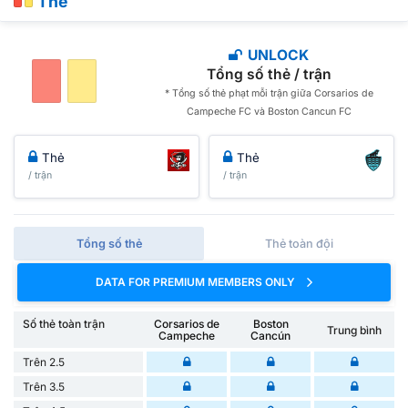
Thẻ
UNLOCK
Tổng số thẻ / trận
* Tổng số thẻ phạt mỗi trận giữa Corsarios de
Campeche FC và Boston Cancun FC
Thẻ
Thẻ
/ trận
/ trận
Tổng số thẻ
Thẻ toàn đội
DATA FOR PREMIUM MEMBERS ONLY
Số thẻ toàn trận
Corsarios de
Boston
Trung bình
Campeche
Cancún
Trên 2.5
Trên 3.5