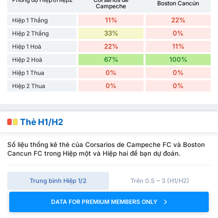
Boston Cancún
Campeche
11%
22%
Hiệp 1 Thắng
33%
0%
Hiệp 2 Thắng
22%
11%
Hiệp 1 Hoà
67%
100%
Hiệp 2 Hoà
0%
0%
Hiệp 1 Thua
0%
0%
Hiệp 2 Thua
Thẻ H1/H2
Số liệu thống kê thẻ của Corsarios de Campeche FC và Boston
Cancun FC trong Hiệp một và Hiệp hai để bạn dự đoán.
Trung bình Hiệp 1/2
Trên 0.5 ~ 3 (H1/H2)
DATA FOR PREMIUM MEMBERS ONLY