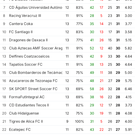
CD Águilas Universidad Autónoma de Guerrero
7
12
83%
42
17
25
31
4.92
Racing Veracruz III
8
11
91%
28
5
23
31
3.00
Cantera Coka
9
13
77%
35
14
21
31
3.77
FC Santiago II
10
12
83%
30
13
17
31
3.58
Dragones de Oaxaca II
11
13
77%
41
26
15
31
5.15
Club Aztecas AMF Soccer Aragón
12
11
91%
52
12
40
30
5.82
Delfines Coatzacoalcos
13
11
91%
42
9
33
30
4.64
Tapatíos Soccer FC
14
11
91%
38
13
25
30
4.64
Club Bombarderos de Tecámac
15
12
75%
49
11
38
29
5.00
Azucareros de Tezonapa FC
16
12
75%
48
21
27
29
5.75
SK SPORT Street Soccer FC
17
13
69%
58
26
32
28
6.46
FormaFutIntegral AC
18
13
69%
38
16
22
28
4.15
CD Estudiantes Tecos II
19
11
82%
29
12
17
28
3.73
Club Hidalguense
20
12
75%
30
19
11
28
4.08
Tigres de Alica FC II
21
9
100%
31
5
26
27
4.00
Ecatepec FC
22
11
82%
43
22
21
27
5.91