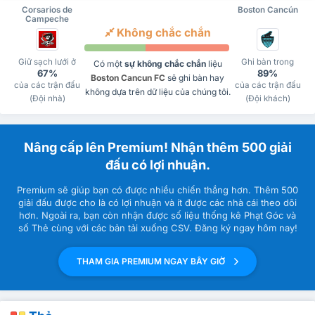
Corsarios de
Boston Cancún
Campeche
Không chắc chắn
Giữ sạch lưới ở
Ghi bàn trong
Có một
sự không chắc chắn
liệu
67%
89%
Boston Cancun FC
sẽ ghi bàn hay
của các trận đấu
của các trận đấu
không dựa trên dữ liệu của chúng tôi.
(Đội nhà)
(Đội khách)
Nâng cấp lên Premium! Nhận thêm 500 giải
đấu có lợi nhuận.
Premium sẽ giúp bạn có được nhiều chiến thắng hơn. Thêm 500
giải đấu được cho là có lợi nhuận và ít được các nhà cái theo dõi
hơn. Ngoài ra, bạn còn nhận được số liệu thống kê Phạt Góc và
số Thẻ cùng với các bản tải xuống CSV. Đăng ký ngay hôm nay!
THAM GIA PREMIUM NGAY BÂY GIỜ