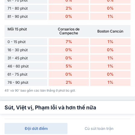
0%
0%
61 - 70 phút
2%
0%
71 - 80 phút
0%
1%
81 - 90 phút
Mỗi 15 phút
Corsarios de
Boston Cancún
Campeche
7%
1%
0 - 15 phút
0%
0%
16 - 30 phút
0%
1%
31 - 45 phút
5%
1%
46 - 60 phút
0%
0%
61 - 75 phút
2%
1%
76 - 90 phút
45' và 90' bao gồm các bàn thắng ở phút bù giờ.
Sút, Việt vị, Phạm lỗi và hơn thế nữa
Đội dứt điểm
Cú sút toàn trận