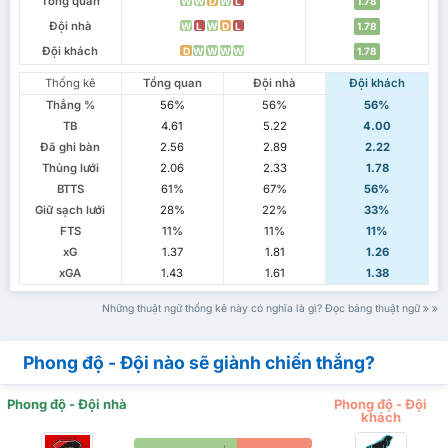
Tổng quan
W
W
D
W
L
1.78
Đội nhà
W
L
W
D
L
1.78
Đội khách
D
W
W
W
W
1.78
Thống kê
Tổng quan
Đội nhà
Đội khách
Thắng %
56%
56%
56%
TB
4.61
5.22
4.00
Đã ghi bàn
2.56
2.89
2.22
Thủng lưới
2.06
2.33
1.78
BTTS
61%
67%
56%
Giữ sạch lưới
28%
22%
33%
FTS
11%
11%
11%
xG
1.37
1.81
1.26
xGA
1.43
1.61
1.38
Những thuật ngữ thống kê này có nghĩa là gì? Đọc bảng thuật ngữ
Phong độ - Đội nào sẽ giành chiến thắng?
Phong độ - Đội nhà
Phong độ - Đội
khách