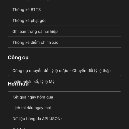
Thống kê BTTS
Thống kê phạt góc
Ghi bàn trong cả hai hiệp
Thống kê điểm chính xác
Công cụ
Công cụ chuyển đổi tỷ lệ cược - Chuyển đổi tỷ lệ thập
phân, phân số, tỷ lệ Mỹ
Hơn nữa
Kết quả ngày hôm qua
Lịch thi đấu ngày mai
Dữ liệu bóng đá API(JSON)