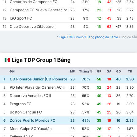
Corsarios de Campeche FC
11
24
21%
18
43
-25
2.54
Campeche FC Nueva Generación
12
23
17%
23
51
-28
3.22
ISG Sport FC
13
23
9%
12
45
-33
2.48
Club Deportivo Zitácuaro II
14
23
4%
15
62
-47
3.35
*
Liga TDP Group 1 Bảng phong độ Table
cũng có sẵn
Liga TDP Group 1 Bảng
Đội
MP
Thắng %
GF
GA
GD
TB
CD Pioneros Junior (CD Pioneros de Cancún II)
1
23
70%
58
18
40
3.30
PD Inter Playa del Carmen AC II
2
23
70%
52
24
28
3.30
Deportiva Venados FC II
3
23
65%
49
13
36
2.70
Progreso FC
4
23
52%
45
26
19
3.09
Boston Cancun FC
5
23
57%
45
25
20
3.04
Zorros Puerto Morelos FC
6
23
48%
35
19
16
2.35
Mons Calpe SC Yucatán
7
23
52%
26
17
9
1.87
Felinos 48 AC
8
24
38%
29
31
-2
2.50