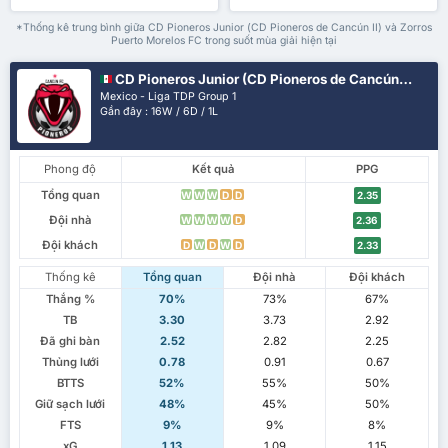
*Thống kê trung bình giữa CD Pioneros Junior (CD Pioneros de Cancún II) và Zorros
Puerto Morelos FC trong suốt mùa giải hiện tại
CD Pioneros Junior (CD Pioneros de Cancún II)
Mexico - Liga TDP Group 1
Gần đây : 16W / 6D / 1L
Phong độ
Kết quả
PPG
Tổng quan
W
W
W
D
D
2.35
Đội nhà
W
W
W
W
D
2.36
Đội khách
D
W
D
W
D
2.33
Thống kê
Tổng quan
Đội nhà
Đội khách
Thắng %
70%
73%
67%
TB
3.30
3.73
2.92
Đã ghi bàn
2.52
2.82
2.25
Thủng lưới
0.78
0.91
0.67
BTTS
52%
55%
50%
Giữ sạch lưới
48%
45%
50%
FTS
9%
9%
8%
xG
1.13
1.09
1.15