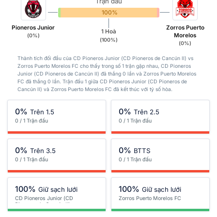
Trận đấu
0%
100%
0%
Pioneros Junior
Zorros Puerto
1 Hoà
Morelos
(0%)
(100%)
(0%)
Thành tích đối đầu của CD Pioneros Junior (CD Pioneros de Cancún II) vs
Zorros Puerto Morelos FC cho thấy trong số 1 trận gặp nhau, CD Pioneros
Junior (CD Pioneros de Cancún II) đã thắng 0 lần và Zorros Puerto Morelos
FC đã thắng 0 lần. Trận đấu 1 giữa CD Pioneros Junior (CD Pioneros de
Cancún II) và Zorros Puerto Morelos FC đã kết thúc với tỷ số hòa.
0%
0%
Trên 1.5
Trên 2.5
0 / 1 Trận đấu
0 / 1 Trận đấu
0%
0%
Trên 3.5
BTTS
0 / 1 Trận đấu
0 / 1 Trận đấu
100%
100%
Giữ sạch lưới
Giữ sạch lưới
CD Pioneros Junior (CD
Zorros Puerto Morelos FC
Pioneros de Cancún II)