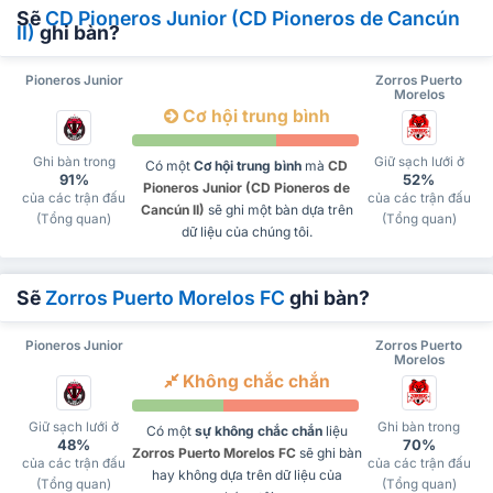
Sẽ
CD Pioneros Junior (CD Pioneros de Cancún
II)
ghi bàn?
Pioneros Junior
Zorros Puerto
Morelos
Cơ hội trung bình
Ghi bàn trong
Giữ sạch lưới ở
Có một
Cơ hội trung bình
mà
CD
91%
52%
Pioneros Junior (CD Pioneros de
của các trận đấu
của các trận đấu
Cancún II)
sẽ ghi một bàn dựa trên
(Tổng quan)
(Tổng quan)
dữ liệu của chúng tôi.
Sẽ
Zorros Puerto Morelos FC
ghi bàn?
Pioneros Junior
Zorros Puerto
Morelos
Không chắc chắn
Giữ sạch lưới ở
Ghi bàn trong
Có một
sự không chắc chắn
liệu
48%
70%
Zorros Puerto Morelos FC
sẽ ghi bàn
của các trận đấu
của các trận đấu
hay không dựa trên dữ liệu của
(Tổng quan)
(Tổng quan)