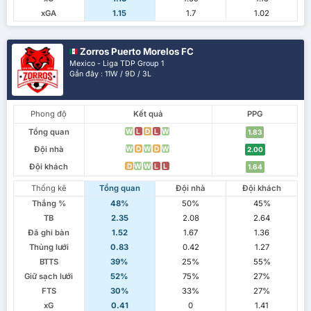
xGA
1.15
1.7
1.02
Zorros Puerto Morelos FC
Mexico - Liga TDP Group 1
Gần đây : 11W / 9D / 3L
Phong độ
Kết quả
PPG
Tổng quan
W
L
D
L
W
1.83
Đội nhà
W
D
W
D
W
2.00
Đội khách
D
W
W
L
L
1.64
Thống kê
Tổng quan
Đội nhà
Đội khách
Thắng %
48%
50%
45%
TB
2.35
2.08
2.64
Đã ghi bàn
1.52
1.67
1.36
Thủng lưới
0.83
0.42
1.27
BTTS
39%
25%
55%
Giữ sạch lưới
52%
75%
27%
FTS
30%
33%
27%
xG
0.41
0
1.41