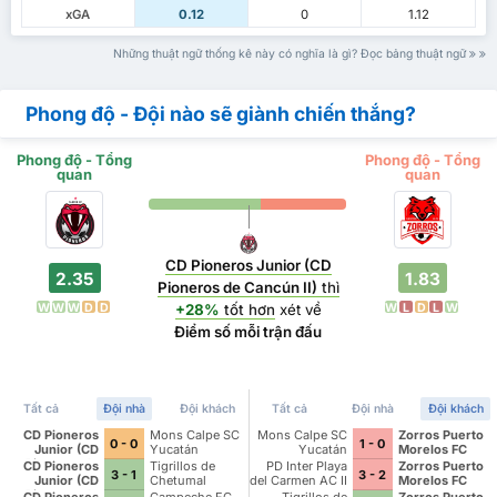
xGA
0.12
0
1.12
Những thuật ngữ thống kê này có nghĩa là gì? Đọc bảng thuật ngữ
Phong độ - Đội nào sẽ giành chiến thắng?
Phong độ - Tổng
Phong độ - Tổng
quan
quan
CD Pioneros Junior (CD
2.35
1.83
Pioneros de Cancún II)
thì
W
W
W
D
D
W
L
D
L
W
+28%
tốt hơn
xét về
Điểm số mỗi trận đấu
Tất cả
Đội nhà
Đội khách
Tất cả
Đội nhà
Đội khách
CD Pioneros
Mons Calpe SC
Mons Calpe SC
Zorros Puerto
0 - 0
1 - 0
Junior (CD
Yucatán
Yucatán
Morelos FC
Pioneros de
CD Pioneros
Tigrillos de
PD Inter Playa
Zorros Puerto
3 - 1
3 - 2
Cancún II)
Junior (CD
Chetumal
del Carmen AC II
Morelos FC
Pioneros de
CD Pioneros
Campeche FC
Tigrillos de
Zorros Puerto