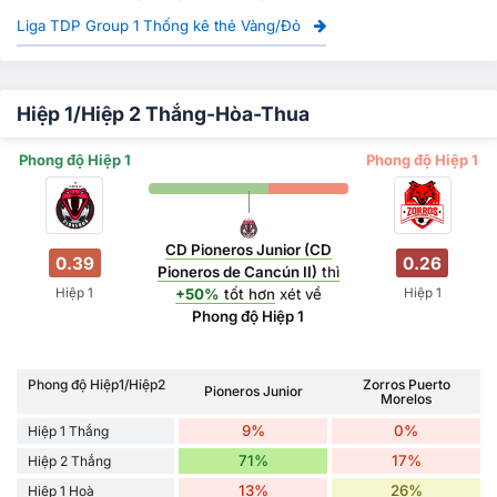
Liga TDP Group 1 Thống kê thẻ Vàng/Đỏ
Hiệp 1/Hiệp 2 Thắng-Hòa-Thua
Phong độ Hiệp 1
Phong độ Hiệp 1
CD Pioneros Junior (CD
0.39
0.26
Pioneros de Cancún II)
thì
Hiệp 1
Hiệp 1
+50%
tốt hơn
xét về
Phong độ Hiệp 1
Phong độ Hiệp1/Hiệp2
Zorros Puerto
Pioneros Junior
Morelos
9%
0%
Hiệp 1 Thắng
71%
17%
Hiệp 2 Thắng
13%
26%
Hiệp 1 Hoà