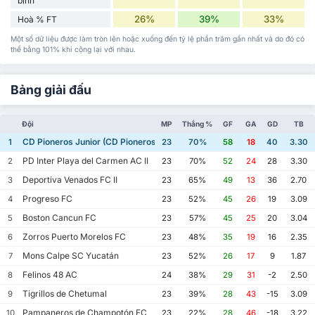
bình
26%
39%
33%
Hoà % FT
Một số dữ liệu được làm tròn lên hoặc xuống đến tỷ lệ phần trăm gần nhất và do đó có
thể bằng 101% khi cộng lại với nhau.
Bảng giải đấu
Đội
MP
Thắng %
GF
GA
GD
TB
CD Pioneros Junior (CD Pioneros de Cancún II)
1
23
70%
58
18
40
3.30
PD Inter Playa del Carmen AC II
2
23
70%
52
24
28
3.30
Deportiva Venados FC II
3
23
65%
49
13
36
2.70
Progreso FC
4
23
52%
45
26
19
3.09
Boston Cancun FC
5
23
57%
45
25
20
3.04
Zorros Puerto Morelos FC
6
23
48%
35
19
16
2.35
Mons Calpe SC Yucatán
7
23
52%
26
17
9
1.87
Felinos 48 AC
8
24
38%
29
31
-2
2.50
Tigrillos de Chetumal
9
23
39%
28
43
-15
3.09
Pampaneros de Champotón FC
10
23
22%
28
46
-18
3.22