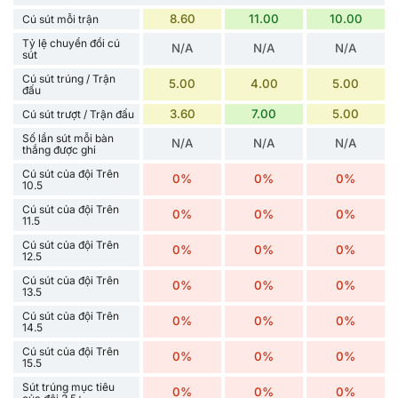
8.60
11.00
10.00
Cú sút mỗi trận
Tỷ lệ chuyển đổi cú
N/A
N/A
N/A
sút
Cú sút trúng / Trận
5.00
4.00
5.00
đấu
3.60
7.00
5.00
Cú sút trượt / Trận đấu
Số lần sút mỗi bàn
N/A
N/A
N/A
thắng được ghi
Cú sút của đội Trên
0%
0%
0%
10.5
Cú sút của đội Trên
0%
0%
0%
11.5
Cú sút của đội Trên
0%
0%
0%
12.5
Cú sút của đội Trên
0%
0%
0%
13.5
Cú sút của đội Trên
0%
0%
0%
14.5
Cú sút của đội Trên
0%
0%
0%
15.5
Sút trúng mục tiêu
0%
0%
0%