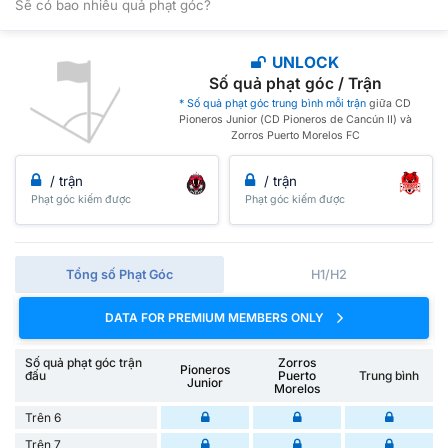
Sẽ có bao nhiêu quả phạt góc?
UNLOCK
Số quả phạt góc / Trận
* Số quả phạt góc trung bình mỗi trận
giữa CD
Pioneros Junior (CD Pioneros de Cancún II) và
Zorros Puerto Morelos FC
/ trận
/ trận
Phạt góc kiếm được
Phạt góc kiếm được
Tổng số Phạt Góc
H1/H2
DATA FOR PREMIUM MEMBERS ONLY
Số quả phạt góc trận
Zorros
Pioneros
đấu
Puerto
Trung bình
Junior
Morelos
Trên 6
Trên 7