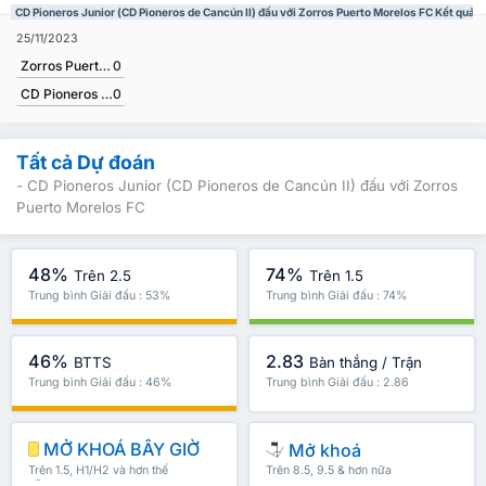
CD Pioneros Junior (CD Pioneros de Cancún II) đấu với Zorros Puerto Morelos FC Kết quả t
25/11/2023
Zorros Puerto Morelos FC
0
CD Pioneros Junior (CD Pioneros de Cancún II)
0
Tất cả Dự đoán
- CD Pioneros Junior (CD Pioneros de Cancún II) đấu với Zorros
Puerto Morelos FC
48%
74%
Trên 2.5
Trên 1.5
Trung bình Giải đấu : 53%
Trung bình Giải đấu : 74%
46%
2.83
BTTS
Bàn thắng / Trận
Trung bình Giải đấu : 46%
Trung bình Giải đấu : 2.86
MỞ KHOÁ BÂY GIỜ
Mở khoá
Trên 1.5, H1/H2 và hơn thế
Trên 8.5, 9.5 & hơn nữa
nữa