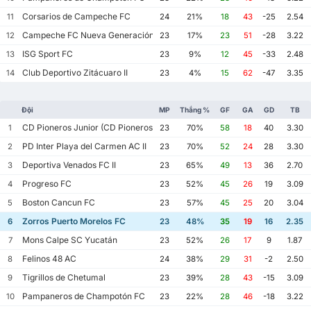
Corsarios de Campeche FC
11
24
21%
18
43
-25
2.54
Campeche FC Nueva Generación
12
23
17%
23
51
-28
3.22
ISG Sport FC
13
23
9%
12
45
-33
2.48
Club Deportivo Zitácuaro II
14
23
4%
15
62
-47
3.35
Đội
MP
Thắng %
GF
GA
GD
TB
CD Pioneros Junior (CD Pioneros de Cancún II)
1
23
70%
58
18
40
3.30
PD Inter Playa del Carmen AC II
2
23
70%
52
24
28
3.30
Deportiva Venados FC II
3
23
65%
49
13
36
2.70
Progreso FC
4
23
52%
45
26
19
3.09
Boston Cancun FC
5
23
57%
45
25
20
3.04
Zorros Puerto Morelos FC
6
23
48%
35
19
16
2.35
Mons Calpe SC Yucatán
7
23
52%
26
17
9
1.87
Felinos 48 AC
8
24
38%
29
31
-2
2.50
Tigrillos de Chetumal
9
23
39%
28
43
-15
3.09
Pampaneros de Champotón FC
10
23
22%
28
46
-18
3.22