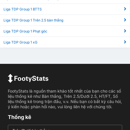
Liga TDP Group 1 BTTS
Liga TDP Group 1 Trên 2.5 bàn thắng
Liga TDP Group 1 Phạt góc
Liga TDP Group 1 xG
FootyStats là nguồn tham khảo tốt nhất của bạn cho các số
liệu thống kê như Bàn thắng, Trên 2.5/Dưới 2.5, HT/FT, Số
liệu thống kê trong trận đấu, v.v. Nếu bạn có bất kỳ câu hỏi,
ý kiến hoặc phản hồi nào, vui lòng liên hệ với chúng tôi.
Thống kê