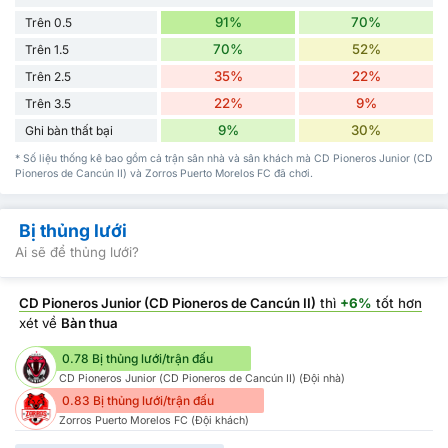
91%
70%
Trên 0.5
70%
52%
Trên 1.5
35%
22%
Trên 2.5
22%
9%
Trên 3.5
9%
30%
Ghi bàn thất bại
* Số liệu thống kê bao gồm cả trận sân nhà và sân khách mà CD Pioneros Junior (CD
Pioneros de Cancún II) và Zorros Puerto Morelos FC đã chơi.
Bị thủng lưới
Ai sẽ để thủng lưới?
CD Pioneros Junior (CD Pioneros de Cancún II)
thì
+6%
tốt hơn
xét về
Bàn thua
0.78 Bị thủng lưới/trận đấu
CD Pioneros Junior (CD Pioneros de Cancún II) (Đội nhà)
0.83 Bị thủng lưới/trận đấu
Zorros Puerto Morelos FC (Đội khách)