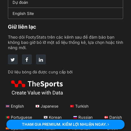
Dự đoán
English Site
Giữ liên lạc
Theo dõi FootyStats trên các kênh sau để đảm bảo bạn
không bao giờ bỏ lỡ một số liệu thống kê, lựa chọn hoặc tính
năng mới.
Dữ liệu bóng đá được cung cấp bởi
English
Japanese
Turkish
Portuguese
Korean
Russian
Danish
THAM GIA PREMIUM. KIẾM LỢI NHUẬN NGAY.
Spanish
French
Romanian
Greek