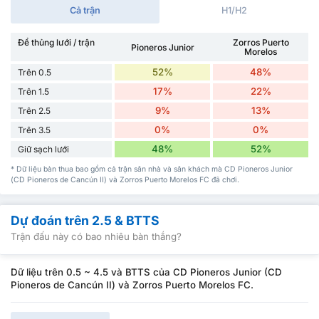
Cả trận
H1/H2
Để thủng lưới / trận
Zorros Puerto
Pioneros Junior
Morelos
52%
48%
Trên 0.5
17%
22%
Trên 1.5
9%
13%
Trên 2.5
0%
0%
Trên 3.5
48%
52%
Giữ sạch lưới
* Dữ liệu bàn thua bao gồm cả trận sân nhà và sân khách mà CD Pioneros Junior
(CD Pioneros de Cancún II) và Zorros Puerto Morelos FC đã chơi.
Dự đoán trên 2.5 & BTTS
Trận đấu này có bao nhiêu bàn thắng?
Dữ liệu trên 0.5 ~ 4.5 và BTTS của CD Pioneros Junior (CD
Pioneros de Cancún II) và Zorros Puerto Morelos FC.