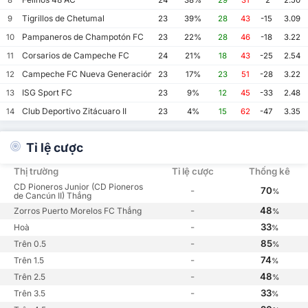
Tigrillos de Chetumal
9
23
39%
28
43
-15
3.09
Pampaneros de Champotón FC
10
23
22%
28
46
-18
3.22
Corsarios de Campeche FC
11
24
21%
18
43
-25
2.54
Campeche FC Nueva Generación
12
23
17%
23
51
-28
3.22
ISG Sport FC
13
23
9%
12
45
-33
2.48
Club Deportivo Zitácuaro II
14
23
4%
15
62
-47
3.35
Tỉ lệ cược
Thị trường
Tỉ lệ cược
Thống kê
CD Pioneros Junior (CD Pioneros
-
70
%
de Cancún II) Thắng
-
48
Zorros Puerto Morelos FC Thắng
%
-
33
Hoà
%
-
85
Trên 0.5
%
-
74
Trên 1.5
%
-
48
Trên 2.5
%
-
33
Trên 3.5
%