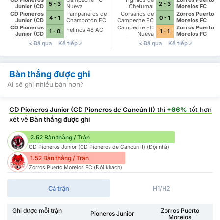
5 - 3
2 - 3
Cancún II)
Junior (CD
Nueva
Chetumal
Morelos FC
Pioneros de
Generación
CD Pioneros
Pampaneros de
Corsarios de
Zorros Puerto
4 - 1
0 - 1
Cancún II)
Junior (CD
Champotón FC
Campeche FC
Morelos FC
Pioneros de
CD Pioneros
Campeche FC
Zorros Puerto
Felinos 48 AC
1 - 0
1 - 1
Cancún II)
Junior (CD
Nueva
Morelos FC
Pioneros de
Generación
Đã qua
Kế tiếp
Đã qua
Kế tiếp
Cancún II)
Bàn thắng được ghi
Ai sẽ ghi nhiều bàn hơn?
CD Pioneros Junior (CD Pioneros de Cancún II)
thì
+66%
tốt hơn
xét về
Bàn thắng được ghi
2.52 Bàn thắng / Trận
CD Pioneros Junior (CD Pioneros de Cancún II) (Đội nhà)
1.52 Bàn thắng / Trận
Zorros Puerto Morelos FC (Đội khách)
Cả trận
H1/H2
Ghi được mỗi trận
Zorros Puerto
Pioneros Junior
Morelos