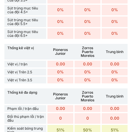
của đội 3.5+
Sút trúng mục tiêu
0%
0%
0%
của đội 4.5+
Sút trúng mục tiêu
0%
0%
0%
của đội 5.5+
Sút trúng mục tiêu
0%
0%
0%
của đội 6.5+
Thống kê việt vị
Zorros
Pioneros
Puerto
Trung bình
Junior
Morelos
0.00
0.00
0.00
Việt vị / trận
0%
0%
0%
Việt vị Trên 2.5
0%
0%
0%
Việt vị Trên 3.5
Thống kê đa dạng
Zorros
Pioneros
Puerto
Trung bình
Junior
Morelos
0.00
0.00
0.00
Phạm lỗi / trận đấu
Đối thủ phạm lỗi / trận
0
0
0.00
đấu
Kiểm soát bóng trung
51%
50%
51%