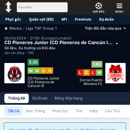
GIẢI ĐẤU
MENU
Phạt góc
Quần vợt (EN)
API
Premium
Dự đoán
/
Liga TDP Group 1
Trận đối đầu vừa qua
Mexico
06/04/2024 - 21:00 (Europe/London)
CD Pioneros Junior (CD Pioneros de Cancún II) đấu với Zorros Puerto Morelos FC
Số liệu, Xu hướng và Đối đầu
Sân vận động -
TBD
2.35
1.83
W
W
D
D
L
D
L
W
CD Pioneros Junior
Zorros Puerto
(CD Pioneros de
Morelos FC
Cancún II)
Thống Kê
Dự Đoán
Bảng Xếp Hạng
Tất Cả
Bàn Thắng
Phạt Góc
Thẻ
Hiệp
Cầu Thủ