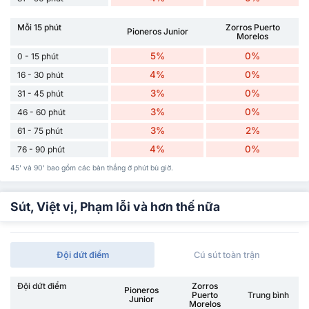
Mỗi 15 phút
Zorros Puerto
Pioneros Junior
Morelos
5%
0%
0 - 15 phút
4%
0%
16 - 30 phút
3%
0%
31 - 45 phút
3%
0%
46 - 60 phút
3%
2%
61 - 75 phút
4%
0%
76 - 90 phút
45' và 90' bao gồm các bàn thắng ở phút bù giờ.
Sút, Việt vị, Phạm lỗi và hơn thế nữa
Đội dứt điểm
Cú sút toàn trận
Đội dứt điểm
Zorros
Pioneros
Puerto
Trung bình
Junior
Morelos