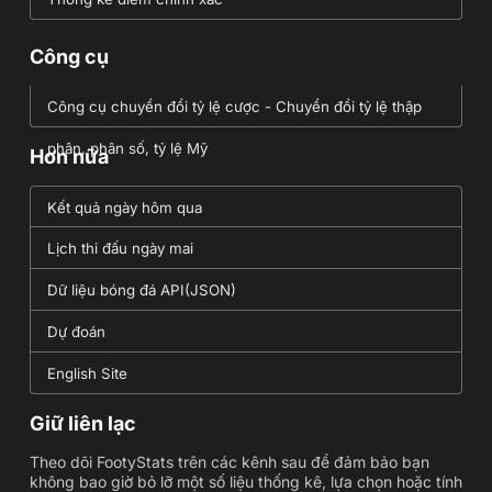
Công cụ
Công cụ chuyển đổi tỷ lệ cược - Chuyển đổi tỷ lệ thập
phân, phân số, tỷ lệ Mỹ
Hơn nữa
Kết quả ngày hôm qua
Lịch thi đấu ngày mai
Dữ liệu bóng đá API(JSON)
Dự đoán
English Site
Giữ liên lạc
Theo dõi FootyStats trên các kênh sau để đảm bảo bạn
không bao giờ bỏ lỡ một số liệu thống kê, lựa chọn hoặc tính