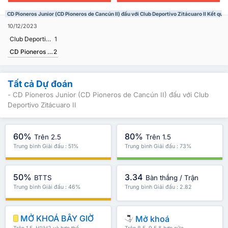
CD Pioneros Junior (CD Pioneros de Cancún II) đấu với Club Deportivo Zitácuaro II Kết quả 
10/12/2023
Club Deportivo Zitácuaro II
1
CD Pioneros Junior (CD Pioneros de Cancún II)
2
Tất cả Dự đoán
- CD Pioneros Junior (CD Pioneros de Cancún II) đấu với Club
Deportivo Zitácuaro II
60%
80%
Trên 2.5
Trên 1.5
Trung bình Giải đấu : 51%
Trung bình Giải đấu : 73%
50%
3.34
BTTS
Bàn thắng / Trận
Trung bình Giải đấu : 46%
Trung bình Giải đấu : 2.82
MỞ KHOÁ BÂY GIỜ
Mở khoá