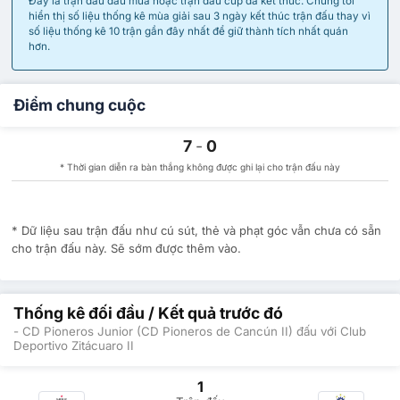
Đây là trận đấu đầu mùa hoặc trận đấu cúp đã kết thúc. Chúng tôi
hiển thị số liệu thống kê mùa giải sau 3 ngày kết thúc trận đấu thay vì
số liệu thống kê 10 trận gần đây nhất để giữ thành tích nhất quán
hơn.
Điểm chung cuộc
7
-
0
* Thời gian diễn ra bàn thắng không được ghi lại cho trận đấu này
* Dữ liệu sau trận đấu như cú sút, thẻ và phạt góc vẫn chưa có sẵn
cho trận đấu này. Sẽ sớm được thêm vào.
Thống kê đối đầu / Kết quả trước đó
- CD Pioneros Junior (CD Pioneros de Cancún II) đấu với Club
Deportivo Zitácuaro II
1