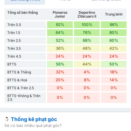
Tổng số bàn thắng
Pioneros
Deportivo
Trung bình
Junior
Zitácuaro II
92%
100%
96%
Trên 0.5
84%
76%
80%
Trên 1.5
52%
68%
60%
Trên 2.5
36%
48%
42%
Trên 3.5
24%
24%
24%
Trên 4.5
56%
44%
50%
BTTS
32%
4%
18%
BTTS & Thắng
20%
8%
14%
BTTS & Hoà
0%
0%
0%
BTTS & Trên 2.5
BTTS-Không & Trên
0%
0%
0%
2.5
Thống kê phạt góc
Sẽ có bao nhiêu quả phạt góc?