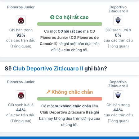
Pioneros Junior
Deportivo
Zitácuaro II
Cơ hội rất cao
Ghi bàn trong
Giữ sạch lưới ở
Có một
Cơ hội rất cao
mà
CD
92%
0%
Pioneros Junior (CD Pioneros de
của các trận đấu
của các trận đấu
Cancún II)
sẽ ghi một bàn dựa trên
(Tổng quan)
(Tổng quan)
dữ liệu của chúng tôi.
Sẽ
Club Deportivo Zitácuaro II
ghi bàn?
Pioneros Junior
Deportivo
Zitácuaro II
Không chắc chắn
Giữ sạch lưới ở
Ghi bàn trong
Có một
sự không chắc chắn
liệu
44%
44%
Club Deportivo Zitácuaro II
sẽ ghi
của các trận đấu
của các trận đấu
bàn hay không dựa trên dữ liệu của
(Tổng quan)
(Tổng quan)
chúng tôi.