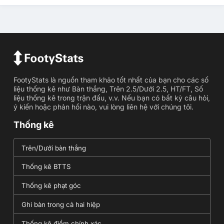
FootyStats là nguồn tham khảo tốt nhất của bạn cho các số
liệu thống kê như Bàn thắng, Trên 2.5/Dưới 2.5, HT/FT, Số
liệu thống kê trong trận đấu, v.v. Nếu bạn có bất kỳ câu hỏi,
ý kiến hoặc phản hồi nào, vui lòng liên hệ với chúng tôi.
Thống kê
Trên/Dưới bàn thắng
Thống kê BTTS
Thống kê phạt góc
Ghi bàn trong cả hai hiệp
Thống kê điểm chính xác