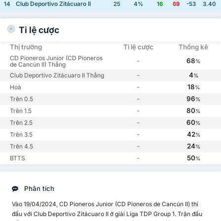
Club Deportivo Zitácuaro II
14
25
4%
16
69
-53
3.40
Tỉ lệ cược
Thị trường
Tỉ lệ cược
Thống kê
CD Pioneros Junior (CD Pioneros
-
68
%
de Cancún II) Thắng
-
4
Club Deportivo Zitácuaro II Thắng
%
-
18
Hoà
%
-
96
Trên 0.5
%
-
80
Trên 1.5
%
-
60
Trên 2.5
%
-
42
Trên 3.5
%
-
24
Trên 4.5
%
-
50
BTTS
%
Phân tích
Vào 19/04/2024, CD Pioneros Junior (CD Pioneros de Cancún II) thi
đấu với Club Deportivo Zitácuaro II ở giải Liga TDP Group 1. Trận đấu