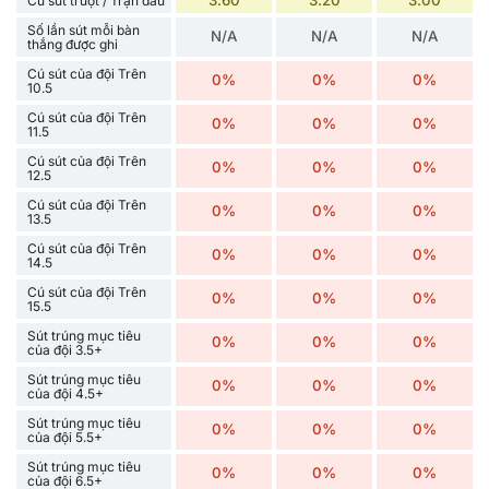
Cú sút trượt / Trận đấu
Số lần sút mỗi bàn
N/A
N/A
N/A
thắng được ghi
Cú sút của đội Trên
0%
0%
0%
10.5
Cú sút của đội Trên
0%
0%
0%
11.5
Cú sút của đội Trên
0%
0%
0%
12.5
Cú sút của đội Trên
0%
0%
0%
13.5
Cú sút của đội Trên
0%
0%
0%
14.5
Cú sút của đội Trên
0%
0%
0%
15.5
Sút trúng mục tiêu
0%
0%
0%
của đội 3.5+
Sút trúng mục tiêu
0%
0%
0%
của đội 4.5+
Sút trúng mục tiêu
0%
0%
0%
của đội 5.5+
Sút trúng mục tiêu
0%
0%
0%
của đội 6.5+