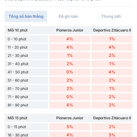
Tổng số bàn thắng
Đã ghi bàn
Thủng lưới
Mỗi 10 phút
Pioneros Junior
Deportivo Zitácuaro II
4%
1%
0 - 10 phút
4%
4%
11 - 20 phút
1%
2%
21 - 30 phút
2%
1%
31 - 40 phút
0%
4%
41 - 50 phút
2%
2%
51 - 60 phút
2%
1%
61 - 70 phút
0%
2%
71 - 80 phút
4%
2%
81 - 90 phút
Mỗi 15 phút
Pioneros Junior
Deportivo Zitácuaro II
5%
2%
0 - 15 phút
4%
5%
16 - 30 phút