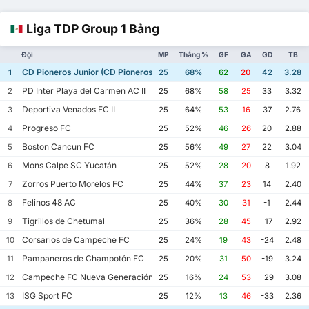
Liga TDP Group 1 Bảng
Đội
MP
Thắng %
GF
GA
GD
TB
CD Pioneros Junior (CD Pioneros de Cancún II)
1
25
68%
62
20
42
3.28
PD Inter Playa del Carmen AC II
2
25
68%
58
25
33
3.32
Deportiva Venados FC II
3
25
64%
53
16
37
2.76
Progreso FC
4
25
52%
46
26
20
2.88
Boston Cancun FC
5
25
56%
49
27
22
3.04
Mons Calpe SC Yucatán
6
25
52%
28
20
8
1.92
Zorros Puerto Morelos FC
7
25
44%
37
23
14
2.40
Felinos 48 AC
8
25
40%
30
31
-1
2.44
Tigrillos de Chetumal
9
25
36%
28
45
-17
2.92
Corsarios de Campeche FC
10
25
24%
19
43
-24
2.48
Pampaneros de Champotón FC
11
25
20%
31
50
-19
3.24
Campeche FC Nueva Generación
12
25
16%
24
53
-29
3.08
ISG Sport FC
13
25
12%
13
46
-33
2.36