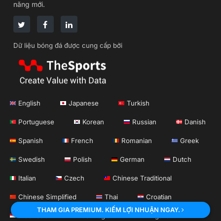
năng mới.
Dữ liệu bóng đá được cung cấp bởi
English
Japanese
Turkish
Portuguese
Korean
Russian
Danish
Spanish
French
Romanian
Greek
Swedish
Polish
German
Dutch
Italian
Czech
Chinese Traditional
Chinese Simplified
Thai
Croatian
THAM GIA PREMIUM. KIẾM LỢI NHUẬN NGAY.
Indonesian
Norwegian
Hungarian